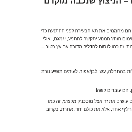
. נרות להט (Glow Plugs) – הניצוץ שנכבה מוקדם
הם מחממים את תא הבעירה לפני ההתנעה כדי
ימום הזה? המנוע יתקשה להתניע, יגמגם, ואולי
ות. זה כמו לנסות להדליק מדורה עם עץ רטוב –
ת בהתחלה, עשן לבן/אפור. לעיתים תופיע נורת
. הם עובדים קשה!
 עושים את זה אצל מוסכניק מקצועי, זה כמו
חליף אחד, אלא את כולם יחד. אחרת, בקרוב