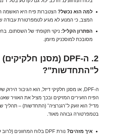
בלוח המחוונים. הרכב יכול גם לקרטע בסל"ד נמ
למה הוא נכשל?
הצטברות פיח היא האשמה העי
המצב, כי המנוע לא מגיע לטמפרטורת עבודה 
הפתרון הקליל:
ניקוי תקופתי של השסתום. בחלק
מסובכת למוסכניק מיומן.
2. ה-DPF (מסנן חלקי
ל"התחדשות"?
ה-DPF, או מסנן חלקיקי דיזל, הוא
הגיבור הירוק
של 
הפיח הזעירים המזיקים ובכך מציל את האוויר שאנ
מדי? הוא זועק ל"רגנרציה" (התחדשות) – תהליך
בטמפרטורה גבוהה מאוד.
איך מזהים?
נורת DPF בלוח המחוונים (