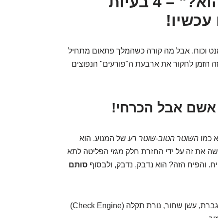
"יש לי כוח, אבל איפה הוא?" – 4 בעיות
עכשיו!
נט וכוח. אבל מה קורה כשהמלך פתאום מתחיל
זה הזמן לחקור את ארבעת ה"פורעים" הנפוצים
השוטר הטוב-שוטר רע
של המנוע. הוא
שה את זה על ידי החזרת חלק מגזי הפליטה לתא
פיח. והפיח הזה? הוא נדבק, נדבק, ולבסוף
סותם
ירידה בכוח המנוע, צריכת דלק מוגברת, עשן שחור, נורת תקלה (Check Engine)