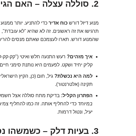
2. סוללה עצלה – האם הגיע הזמן ל"פנסיה" שלה?
מנוע דיזל דורש
כוח אדיר
כדי להתניע. יותר ממנוע
תרגישו את זה ראשונים. זה לא שהיא "לא עובדת",
שהמנוע דורש. תארו לעצמכם שאתם מנסים להרים משקולת של 100 ק"ג עם יד
איך מזהים?
רעש התנעה חלש ואיטי ("קק-קק-קק
קליק יחיד ושקט. לפעמים היא נותנת סימני חיים 
למה היא נכשלת?
גיל, חום (כן, הקיץ הישראל
תקינה (אלטרנטור).
הפתרון הקליל:
בדיקת מתח סוללה אצל חשמלא
במיוחד
כדי להחליף אותה. זה כמו להחליף צמי
יעיל, ונטול דרמות.
3. בעיות דלק – כשמשהו נסתם בדרך ללב המנוע.