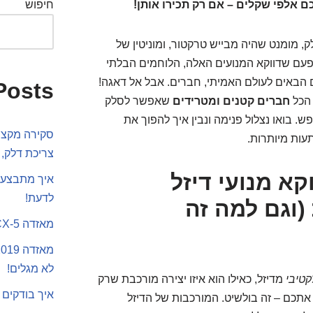
חיפוש
ק, מומנט שהיה מבייש טרקטור, ומוניטין של
פעם שדווקא המנועים האלה, הלוחמים הבלתי
 הבאים לעולם האמיתי, חברים. אבל אל דאגה!
Posts
 הכל
חברים קטנים ומטרידים
שאפשר לסלק
ש. בואו נצלול פנימה ונבין איך להפוך את
סקירה מקצוע
עות מיותרות.
צריכת דלק, 
קא מנועי דיזל
איך מתבצע 
לדעת!
(וגם למה זה
מאזדה CX-5 או סקודה קארוק
לא מגלים!
טיבי
מדיזל, כאילו הוא איזו יצירה מורכבת שרק
איך בודקים 
ע אתכם – זה בולשיט. המורכבות של הדיזל