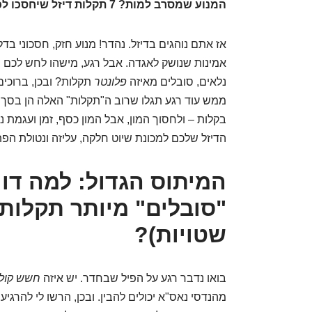
המנוע שמסרב למות? 7 תקלות דיזל שיחסכו לכם אלפי שקלים – אם רק תכירו אותן!
אז אתם נוהגים בדיזל. נהדר! מנוע חזק, חסכוני בדל
אמינות שנושק לאגדה. אבל רגע, מישהו לחש לכם 
נלאים, סובלים מאיזה
פלונטר
תקלות? ובכן, ברוכים
ממש עוד רגע תגלו שרוב ה"תקלות" האלה הן בסך
בקלות – ולחסוך המון, אבל המון כסף, זמן ועגמת נפ
הדיזל שלכם למכונת שיוט חלקה, עליזה ונטולת הפת
המיתוס הגדול: למה דוו
"סובלים" מיותר תקלות 
שטויות)?
בואו נדבר רגע על הפיל שבחדר. יש איזה
חשש קולק
מהנדסי נאס"א יכולים להבין. ובכן, הרשו לי להרגי