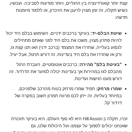
קצת יותר קואורדינציה בין הרגליים, ויותר מודעות לסביבה. ועכשיו,
כשיש תקלה, זה זמן מצוין לרענן את הזיכרון, או ללמוד מיומנות
חדשה:
שיטת הבלם-יד:
בעיקר ברכבים ידניים, השימוש בבלם היד יכול
להיות פתרון מצוין. משכו את בלם היד לפני שאתם מתחילים
לנסוע בעלייה, שחררו את המצמד (ברכב ידני) ו/או תנו קצת גז,
ורק אז שחררו את בלם היד בעדינות. זה דורש תרגול, אבל יעיל.
"בעיטת בלם" מהירה:
ברכבים אוטומטיים, העברת הרגל
מהבלם לגז במהירות אך בעדינות יכולה למזער את הדרדור. זה
דורש מעט רגישות ועדינות.
שמרו מרחק:
תמיד שמרו מרחק בטוח מהרכב שלפניכם,
במיוחד בעליות. זה ייתן לכם מרווח תמרון חשוב במקרה של
דרדור קל.
זכרו, תקלה ב-Hill Assist היא לא סוף העולם. היא בעיקר תזכורת
שאנחנו יכולים לסמוך על עצמנו ועל היכולות שלנו, גם