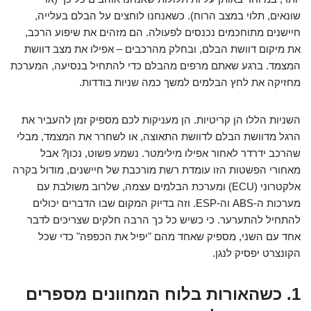
שונאים, תלוי במצב הרוח). כשאנחנו לוחצים על הבלם בעלייה,
חיישנים מתוחכמים נכנסים לפעולה. הם מזהים את שיפוע הרכב,
את מיקום דוושת הבלם, ובחלק מהרכבים – אפילו את מצב דוושת
המצמד. ברגע שאתם מרפים מהבלם כדי להתחיל בנסיעה, המערכת
מחזיקה את לחץ הבלמים למשך כמה שניות בודדות.
השניות הללו הן קריטיות. הן מעניקות לכם מספיק זמן להעביר את
הרגל מדוושת הבלם לדוושת התאוצה, או לשחרר את המצמד, מבלי
שהרכב ידרדר לאחור אפילו מילימטר. נשמע פשוט, נכון? אבל
מאחורי הפשטות הזו עומדת רשת מורכבת של חיישנים, מודול בקרה
אלקטרוני (ECU) ומערכת הבלמים עצמה, שלרוב משולבת עם
מערכות ה-ABS וה-ESP. וזה בדיוק המקום שבו הדברים יכולים
להתחיל להתערער. כי כשיש כל כך הרבה חלקים שצריכים לדבר
אחד עם השני, מספיק שאחד מהם "יפיל את הכפפה" כדי שכל
הקונצרט יפסיק לנגן.
1. כשהאורות בלוח המחוונים מספרים