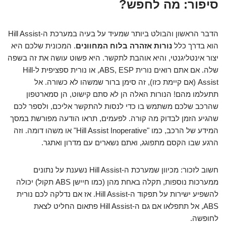
סיפור: מה לחפש?
הדבר הראשון והבולט ביותר שמעיד על בעיה במערכת ה-Hill Assist
הוא בדרך כלל
נורות אזהרה בלוח המחוונים
. המכונית שלכם היא
יצור אינטליגנטי, והיא אוהבת לתקשר. היא פשוט עושה את זה בשפה
שלה. אם אתם רואים נורית ABS, ESP, או נורית ספציפית ל-Hill
Assist (אם קיימת כזו), זה סימן ברור שמשהו לא כשורה. אל
תתעלמו מהם! הנורות האלה הן לא סתם קישוט, הן סמארטפון
שהרכב שלכם משתמש בו כדי לנסות להתקשר אליכם, ולספר לכם
שהגיע הזמן לבדוק מה קורה. לפעמים, תראו הודעה מפורשת במסך
המידע של הרכב, כמו "Hill Assist Inoperative" או משהו דומה. וזה
הרגע שבו הקסם מתפוגג, ואתם נשארים עם מדרון ואתגר.
חשוב לזכור: מכיוון שמערכת ה-Hill Assist נשענת על נתונים
ממערכות נוספות, תקלה באחת מהן (כמו חיישן ABS תקול) יכולה
להשפיע ישירות על תפקוד ה-Hill Assist. אז אם נדלקה לכם נורית
ABS, אל תתפלאו אם גם ה-Hill Assist פתאום החליט לצאת
לחופשה.