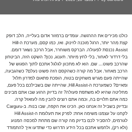
כולנו מכירים את ההרגשה. עומדים ברמזור אדום בעלייה, הלב דופק
קצת מהר יותר, הרגל מוכנה לזינוק. ואז, כמו קסם, מערכת ה-Hill
Assist נכנסת לפעולה. הברקס משוחרר, אבל הרכב נשאר דומם.
בלי דרדור לאחור, בלי לחץ מיותר. תענוג, נכון? השקט הזה, הביטחון
שהרכב פשוט… שם. הוא לא מתכוון לגלגל אתכם לתוך הפגוש של
הרכב מאחור. אבל מה קורה כשהקסם הזה פשוט נעלם? כשהגבעה,
שהייתה פעם מגרש משחקים בטוח, הופכת פתאום למדרון תלול
ומאיים? כשמערכת ה-Hill Assist, שהייתה שם בשבילכם בכל פעם,
מחליטה שהיא לא משתפת פעולה? זה בדיוק הרגע שבו אתם מבינים
כמה אתם תלויים בה, וכמה אתם רוצים להבין מה לעזאזל קרה.
ובדיוק בשביל זה אנחנו כאן. הכינו את הקפה, שבו בנוח. ב-Carguru
לקחנו על עצמנו משימה אחת: לפרק את תעלומת ה-Hill Assist
לגורמים, להסביר לכם בדיוק מה קורה שם מתחת למכסה המנוע
(ולא רק), ולחמש אתכם בכל הידע הדרוש כדי שתדעו איך להתמודד