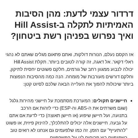
דרדור עצמי לדעת: מהן הסיבות
האמיתיות לתקלה ב-Hill Assist
ואיך נפרוש בפניהן רשת ביטחון?
אז הקסם נעלם, הנורות דולקות, ואתם פתאום מגלים שאתם לא נהגי
ראלי דקאר. אל דאגה, זה קורה לטובים ביותר. תקלת Hill Assist
יכולה לנבוע ממגוון רחב של גורמים, חלקם פשוטים יחסית לתיקון,
וחלקם דורשים מעורבות של מומחה. הנה כמה מהסיבות הנפוצות
ביותר שיכולות להפוך את העלייה הבאה שלכם לסיוט קטן:
חיישנים תקולים:
המערכת מסתמכת על חיישני מהירות גלגל
(שגם משרתים את ה-ABS וה-ESP) כדי לזהות אם הרכב
בתנועה, ועל חיישן שיפוע (או חיישן תאוצה) כדי לדעת אם אתם
על גבעה. חיישנים אלה יכולים להתלכלך, להינזק פיזית, או פשוט
"להתעייף" עם הזמן. זה כמו שלפעמים גם אנחנו לא רואים טוב
כשמגפיים בוץ מרוחים לנו על המשקפיים.