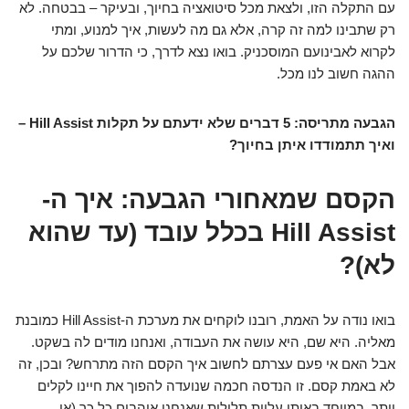
עם התקלה הזו, ולצאת מכל סיטואציה בחיוך, ובעיקר – בבטחה. לא
רק שתבינו למה זה קרה, אלא גם מה לעשות, איך למנוע, ומתי
לקרוא לאבינועם המוסכניק. בואו נצא לדרך, כי הדרור שלכם על
ההגה חשוב לנו מכל.
הגבעה מתריסה: 5 דברים שלא ידעתם על תקלות Hill Assist –
ואיך תתמודדו איתן בחיוך?
הקסם שמאחורי הגבעה: איך ה-
Hill Assist בכלל עובד (עד שהוא
לא)?
בואו נודה על האמת, רובנו לוקחים את מערכת ה-Hill Assist כמובנת
מאליה. היא שם, היא עושה את העבודה, ואנחנו מודים לה בשקט.
אבל האם אי פעם עצרתם לחשוב איך הקסם הזה מתרחש? ובכן, זה
לא באמת קסם. זו הנדסה חכמה שנועדה להפוך את חיינו לקלים
יותר, במיוחד באותן עליות תלולות שאנחנו אוהבים כל כך (או