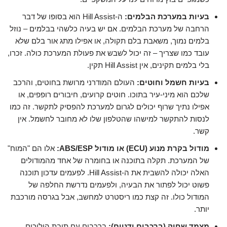
בעיות במערכת הבלמים:
ה-Hill Assist הוא בסופו של דבר
הרחבה של מערכת הבלמים. אם יש בעיה כלשהי בבלמים – נוזל
בלמים נמוך, משאבת בלם תקולה, או אפילו מתג אור בלם שלא
עובד כמו שצריך – זה יכול לשבש את פעולת המערכת כולה. זכרו,
בלי בלמים תקינים, אין Hill Assist תקין.
בעיות חשמל וחוטים:
העולם המודרני מרושת בחוטים, והרכב
שלכם הוא מיני-עיר בתוכו. חוטים קרועים, חיבורים רופפים, או
אפילו נתיך שרוף יכולים לגרום למערכת להפסיק לתקשר. זה כמו
לנסות להתקשר למישהו שהטלפון שלו לא מחובר לחשמל. אין
קשר.
מודול בקרת מנוע (ECU) או מודול ABS/ESP:
אלו הם "המוח"
של המערכת. תקלה בתוכנה או בחומרה של אחד מהמודולים
האלה יכולה להשבית את ה-Hill Assist. לפעמים עדכון תוכנה
פשוט יכול לפתור את הבעיה, ולפעמים נדרשת החלפה של
המודול כולו. זה קצת כמו ריסטרט למחשב, אבל בגרסה מורכבת
יותר.
מצמד שחוק (ברכבים ידניים):
ברכבים עם תיבת הילוכים