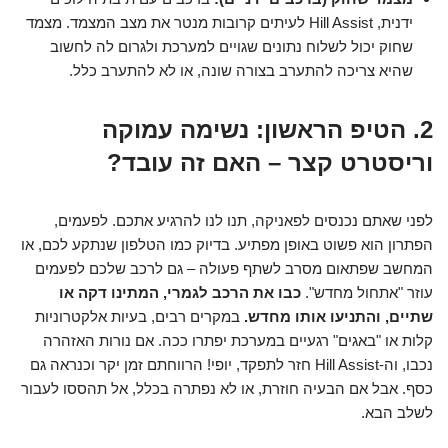
ידנית, Hill Assist לעיתים קרובות מנטר את מצב המצמד. מצמד
שחוק יכול לשלוח נתונים שגויים למערכת ולגרום לה לחשוב
שהיא צריכה להתערב בצורה שונה, או לא להתערב כלל.
2. הטיפ הראשון: נשימה עמוקה
וריסטרט קצר – האם זה עובד?
לפני שאתם נכנסים לפאניקה, תנו לנו להרגיע אתכם. לפעמים,
הפתרון הוא פשוט באופן מפתיע. בדיוק כמו הטלפון שנתקע לכם, או
המחשב שפתאום מסרב לשתף פעולה – גם לרכב שלכם לפעמים
עוזר "אתחול מחדש".
כבו את הרכב לגמרי, המתינו דקה או
שתיים, והתניעו אותו מחדש.
במקרים רבים, בעיות אלקטרוניות
קלות או "באגים" רגעיים במערכת יפתרו ככה. אם נורות האזהרה
נכבו, וה-Hill Assist חזר לתפקד, יופי! הרווחתם זמן יקר וכנראה גם
כסף. אבל אם הבעיה חוזרת, או לא נפתרה בכלל, אל תהססו לעבור
לשלב הבא.