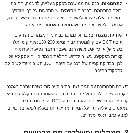
התחממות:
בנסיעה ממושכת בפקק בעלייה, לדוגמה, התיבה
יכולה להתחמם. ברכבים מסוימים יש התרעות על כך. מומלץ
במצבים כאלה לעבור למצב ידני ולהשתמש בהילוך ראשון קבוע,
או פשוט לעצור ולהמתין שהתנועה תשתחרר אם אפשר.
שחיקת מצמדים:
בדיוק כמו ברכב ידני, המצמדים נשחקים.
תיבת DCT עם קילומטרז' גבוה (מעל 150-200 אלף ק"מ, תלוי
בשימוש) או כזו ששימשה רכב שעבר הרבה נסיעות עירוניות
קצרות בפקקים, עשויה לדרוש החלפת מצמדים. זה עסק לא זול.
לכן, בבדיקת קנייה של רכב עם תיבת DCT, חשוב
מאוד
לשים לב
לתפקוד התיבה.
בשורה התחתונה על הגיר: שתי התיבות יכולות לשרת אתכם נאמנה.
הקפדה על החלפת נוזל גיר בזמן בתיבה האוטומטית הקלאסית היא
קריטית. הבנה של התנהגות תיבת ה-DCT והימנעות ממצבים
שמעמיסים עליה יתר על המידה (זחילת יתר בעליות/פקקים) יכולים
למנוע כאבי ראש עתידיים.
3. המתלים והשלדה: מה מרגישים