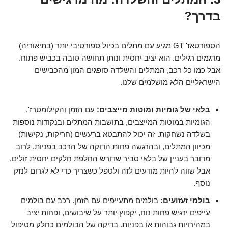
בדרך?
הספורטאז' GT מגיע עם מתלים בכיול ספורטיבי יותר (בתיאוריה)
מדגמים רגילים. הוא יציב יחסית ונותן תחושה טובה בכביש פתוח.
אבל כמו כל רכב, המתלים והשלדה סופגים המון מהכבישים
הישראליים הלא מושלמים שלנו.
בלאי של גומיות ומוטות מייצבים:
עם הזמן והקילומטרז',
הגומיות במוטות המייצבים, בתושבות המתלים ובנקודות נוספות
בשלדה נשחקות. זה יכול להתבטא ברעשים (חריקות, נקישות)
מכיוון המתלים, ובהרגשה פחות הדוקה של הרכב בפניות. לרוב
מדובר בעניין של בלאי סביר שדורש החלפת חלקים יחסית זולים,
אבל שווה להיות מודעים לזה ולטפל כשצריך כדי לא לגרום לנזק
נוסף.
בולמי זעזועים:
בולמים מתעייפים עם הזמן. רכב עם בולמים
עייפים ירגיש פחות נוח, יקפוץ יותר על שיבושים, ופחות יציב
במהירויות גבוהות או בפניות. בדיקה של הבולמים כחלק מטיפול