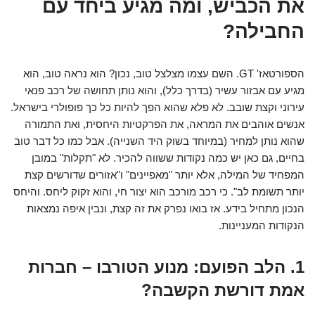
את הכביש, ומה מגיע ביחד עם
החבילה?
הספורטאז' GT. השם עצמו מצלצל טוב, נכון? הוא נראה טוב, הוא
מגיע עם אבזור עשיר (בדרך כלל), והוא נותן תחושה של רכב פנאי
עירוני וקצת שובב. לא פלא שהוא הפך להיות כל כך פופולרי בישראל.
אנשים אוהבים את המראה, את הפרקטיות היחסית, ואת התמורה
שהוא נותן למחיר (במיוחד בשוק היד השנייה). אבל כמו כל דבר טוב
בחיים, גם כאן יש כמה נקודות ששווה להכיר. לא "תקלות" במובן
המפחיד של המילה, אלא יותר "מאפיינים" ו"אזורים שדורשים קצת
יותר תשומת לב". כי רכב מורכב הוא יצור חי, והוא זקוק ליחס. והיחס
הנכון מתחיל בידע. אז בואו נפרק את זה קצת, ונבין איפה נמצאות
הנקודות המעניינות.
1. הלב הפועם: מנוע הטורבו – חברות
אמת דורשת הקשבה?