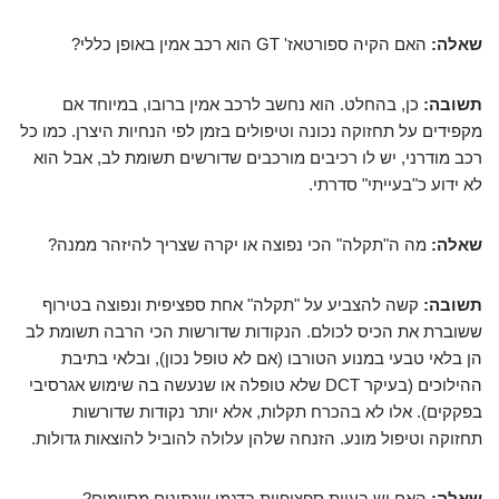
שאלה:
האם הקיה ספורטאז' GT הוא רכב אמין באופן כללי?
תשובה:
כן, בהחלט. הוא נחשב לרכב אמין ברובו, במיוחד אם
מקפידים על תחזוקה נכונה וטיפולים בזמן לפי הנחיות היצרן. כמו כל
רכב מודרני, יש לו רכיבים מורכבים שדורשים תשומת לב, אבל הוא
לא ידוע כ"בעייתי" סדרתי.
שאלה:
מה ה"תקלה" הכי נפוצה או יקרה שצריך להיזהר ממנה?
תשובה:
קשה להצביע על "תקלה" אחת ספציפית ונפוצה בטירוף
ששוברת את הכיס לכולם. הנקודות שדורשות הכי הרבה תשומת לב
הן בלאי טבעי במנוע הטורבו (אם לא טופל נכון), ובלאי בתיבת
ההילוכים (בעיקר DCT שלא טופלה או שנעשה בה שימוש אגרסיבי
בפקקים). אלו לא בהכרח תקלות, אלא יותר נקודות שדורשות
תחזוקה וטיפול מונע. הזנחה שלהן עלולה להוביל להוצאות גדולות.
שאלה:
האם יש בעיות ספציפיות בדגמי שנתונים מסוימים?