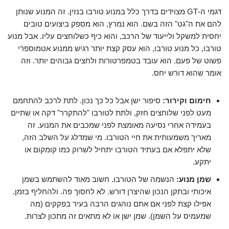
דגמי ה-GT מצוידים בדרך כלל במנוע טורבו בנזין. זה המנוע שנותן
להם את ה"גט" הזה בשם. הוא נמרץ, הוא מספק ביצועים טובים
יחסית למשקל ולייעוד של הרכב, והוא כיף כשלוחצים עליו. אבל מנוע
טורבו, כל מנוע טורבו, הוא עסק קצת יותר רגיש ממנוע אטמוספרי
פשוט של פעם. הוא עובד בטמפרטורות ולחצים גבוהים יותר. וזה
אומר שהוא דורש יחס.
חימום וקירור:
סיפור ישן אבל כל כך נכון. לתת לרכב להתחמם
מעט לפני שלוחצים חזק, ולתת לטורבו "להתקרר" דקה או שתיים
בעמידה אחרי נסיעה מאומצת לפני שמכבים את המנוע. זה
מאריך משמעותית את חיי הטורבו. מי שמדלג על השלב הזה,
שלא יתפלא אם בעתיד הטורבו יתחיל לשרוק כמו קומקום או
יתקע.
שמן מנוע:
הנשמה של הטורבו. חשוב
מאוד
להשתמש בשמן
איכותי ובתקן הנכון שהיצרן דורש. לא לחסוך פה. ולהחליף בזמן.
אפילו קצת לפני אם אתם נוהגים הרבה בעיר בפקקים (מה
שמעמיס על השמן). שמן ישן או לא מתאים זה מתכון לצרות.