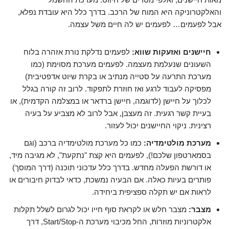
והאלקטרוניקה היא המוח של הרכב. בדרך כלל היא עובדת נפלא,
אבל לפעמים… לפעמים יש לה חיים משל עצמה.
חיישנים ואזעקות שווא:
לפעמים נדלקת נורת אזהרה בלוח
השעונים שנעלמת מעצמה. לפעמים מערכת מסוימת (כמו
מערכת התרעה על סטייה מנתיב או בקרת שיוט אדפטיבית)
מפסיקה לעבוד לרגע ואז חוזרת לתפקוד. לרוב זה קורה בגלל
לכלוך על חיישן (לדוגמה, חיישן ברדאר או במצלמה הקדמית), או
בעיית קשר רגעית. זה מעצבן, אבל לרוב לא מצביע על בעיה
רצינית. ניקוי החיישנים יכול לעזור.
מערכת מולטימדיה:
כמו כל מערכת מולטימדיה ברכב (וגם
בסמארטפון שלכם!), לפעמים היא קצת "נתקעת", לא מגיבה מיד,
או דורשת הפעלה מחדש. בדרך כלל עדכוני תוכנה (דרך המוסך)
פותרים בעיות כאלה. אם הבעיה נמשכת, כדאי לבדוק חיבורים או
לראות אם יש תקלה ספציפית ביחידה.
מצבר:
מצבר חלש או לקראת סוף חייו יכול לגרום לשלל תקלות
אלקטרוניות מוזרות, החל מכיבוי מערכת ה-Start/Stop, דרך