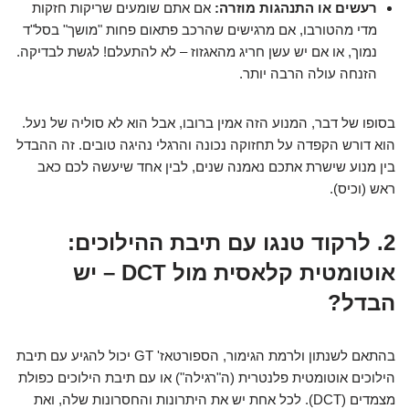
רעשים או התנהגות מוזרה:
אם אתם שומעים שריקות חזקות
מדי מהטורבו, אם מרגישים שהרכב פתאום פחות "מושך" בסל"ד
נמוך, או אם יש עשן חריג מהאגזוז – לא להתעלם! לגשת לבדיקה.
הזנחה עולה הרבה יותר.
בסופו של דבר, המנוע הזה אמין ברובו, אבל הוא לא סוליה של נעל.
הוא דורש הקפדה על תחזוקה נכונה והרגלי נהיגה טובים. זה ההבדל
בין מנוע שישרת אתכם נאמנה שנים, לבין אחד שיעשה לכם כאב
ראש (וכיס).
2. לרקוד טנגו עם תיבת ההילוכים:
אוטומטית קלאסית מול DCT – יש
הבדל?
בהתאם לשנתון ולרמת הגימור, הספורטאז' GT יכול להגיע עם תיבת
הילוכים אוטומטית פלנטרית (ה"רגילה") או עם תיבת הילוכים כפולת
מצמדים (DCT). לכל אחת יש את היתרונות והחסרונות שלה, ואת