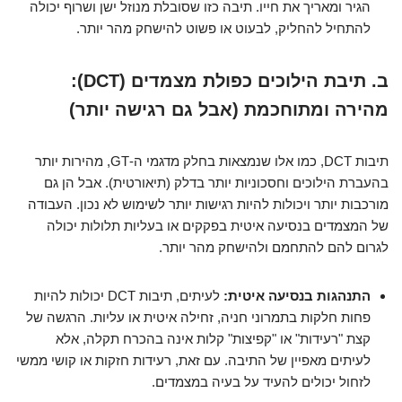
הגיר ומאריך את חייו. תיבה כזו שסובלת מנוזל ישן ושרוף יכולה
להתחיל להחליק, לבעוט או פשוט להישחק מהר יותר.
ב. תיבת הילוכים כפולת מצמדים (DCT):
מהירה ומתוחכמת (אבל גם רגישה יותר)
תיבות DCT, כמו אלו שנמצאות בחלק מדגמי ה-GT, מהירות יותר
בהעברת הילוכים וחסכוניות יותר בדלק (תיאורטית). אבל הן גם
מורכבות יותר ויכולות להיות רגישות יותר לשימוש לא נכון. העבודה
של המצמדים בנסיעה איטית בפקקים או בעליות תלולות יכולה
לגרום להם להתחמם ולהישחק מהר יותר.
התנהגות בנסיעה איטית:
לעיתים, תיבות DCT יכולות להיות
פחות חלקות בתמרוני חניה, זחילה איטית או עליות. הרגשה של
קצת "רעידות" או "קפיצות" קלות אינה בהכרח תקלה, אלא
לעיתים מאפיין של התיבה. עם זאת, רעידות חזקות או קושי ממשי
לזחול יכולים להעיד על בעיה במצמדים.