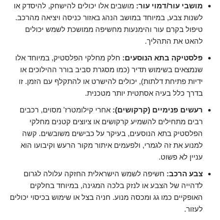
מושבי עור/דמוי עור:
מושבים אלו יכולים להישחק, להיסדק או
לשנות צבע, במיוחד במושב הנהג באזור כניסה ויציאה מהרכב.
טיפול בקרם עור והימנעות מחשיפה ממושכת לשמש יכולים
להאט את התהליך.
פלסטיקה בתא הנוסעים:
חלק מחלקי הפלסטיק, במיוחד אלו
שנמצאים בשימוש תדיר (כמו מסגרת סביב בורר ההילוכים או
ידיות פתיחת דלתות), יכולים להישרט או להתקלף עם הזמן. זו
בדרך כלל בעיה אסתטית יותר מטכנית.
רעשים פנימיים (קרקושים):
אחרי קילומטרז' מסוים, רכבים
רבים מתחילים להשמיע קרקושים או ציוצים קטנים מחלקי
הפלסטיק בתא הנוסעים, בעיקר על כבישים משובשים. קשה
למנוע את זה לגמרי, ולפעמים איתור מקור הרעש וקיבועו הוא
עניין לא פשוט.
צבע הרכב:
חשיפה לשמש הישראלית החזקה עלולה לגרום
לדהייה של הצבע או לנזק בלכה המגינה, במיוחד בחלקים
האופקיים כמו גג ומכסה מנוע. חניה בצל או שימוש בכיסוי יכולים
לעזור.