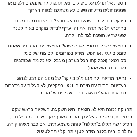
הספר
. אל תדלגו על טיפולים, ואל תתפתו להשתמש בחלפים או
שמנים זולים מדי. זה פשוט לא משתלם לטווח הארוך.
היו קשובים לרכב:
שמעתם רעש חדש? הרגשתם משהו שונה
בהתנהגות? אל תדחו את זה. עדיף לבדוק מוקדם בעיה קטנה
לפני שהיא הופכת לגדולה ויקרה.
התייעצו:
יש לכם ספק לגבי משהו? התייעצו עם מוסכניק שאתם
סומכים עליו, או חפשו מידע בפורומים וקבוצות של בעלי
ספורטאז' (אבל קחו הכל בערבון מוגבל, לא כל מה שכותבים
באינטרנט הוא אמת).
נהיגה מודעת:
להימנע מ"כיבוי קר" של מנוע הטורבו, לנהוג
בעדינות יחסית עם תיבת ה-DCT בפקקים, לא לעלות על מדרכות
בפראות. הרגלי נהיגה טובים שומרים על הרכב.
תחזוקה נכונה היא לא הוצאה, היא השקעה. השקעה בראש שקט,
בבטיחות, ובשמירה על ערך הרכב לאורך זמן. כשרכב מטופל נכון,
הסיכוי שתיתקלו ב"תקלות" פוחת משמעותית. ואם כבר משהו קורה,
זה לרוב יהיה בקנה מידה קטן יותר וקל יותר לטיפול.