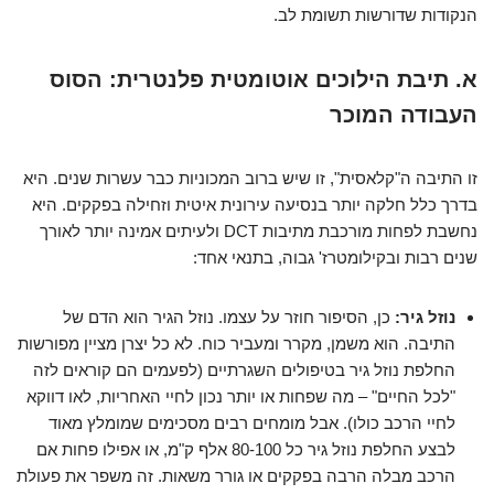
הנקודות שדורשות תשומת לב.
א. תיבת הילוכים אוטומטית פלנטרית: הסוס
העבודה המוכר
זו התיבה ה"קלאסית", זו שיש ברוב המכוניות כבר עשרות שנים. היא
בדרך כלל חלקה יותר בנסיעה עירונית איטית וזחילה בפקקים. היא
נחשבת לפחות מורכבת מתיבות DCT ולעיתים אמינה יותר לאורך
שנים רבות ובקילומטרז' גבוה,
בתנאי
אחד:
נוזל גיר:
כן, הסיפור חוזר על עצמו. נוזל הגיר הוא הדם של
התיבה. הוא משמן, מקרר ומעביר כוח. לא כל יצרן מציין מפורשות
החלפת נוזל גיר בטיפולים השגרתיים (לפעמים הם קוראים לזה
"לכל החיים" – מה שפחות או יותר נכון לחיי האחריות, לאו דווקא
לחיי הרכב כולו). אבל מומחים רבים מסכימים שמומלץ
מאוד
לבצע החלפת נוזל גיר כל 80-100 אלף ק"מ, או אפילו פחות אם
הרכב מבלה הרבה בפקקים או גורר משאות. זה משפר את פעולת