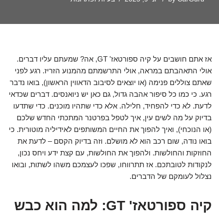
אז אתם חושבים על קיה ספורטאז' GT, אה? שמעתם עליו דברים.
אולי התאהבתם במראה, אולי התרשמתם מהמנוע הזריז. רגע לפני
שאתם צוללים פנימה (או יוצאים לסיבוב הדאווין הראשון), בואו נדבר
רגע. כי כמו כל סיפור אהבה גדול, גם כאן יש ניואנסים. דברים שכדאי
לדעת. לא כדי להפחיד, חלילה. אלא כדי שתהיו מוכנים. כדי שתדעו
בדיוק על מה לשים עין, איך לטפל בפרטנר המתכתי החדש שלכם
(או הנוכחי), ואיך להפוך את החיים המשותפים לאידיליה מוטורית. כי
בואו נודה, שום רכב הוא לא מושלם. וזה בדיוק הקסם – לדעת את
החוזקות והחולשות. ולהפוך את החולשות, עם קצת ידע ויחס נכון,
לנקודות לטובתכם. אז תתרווחו, שפכו לעצמכם משהו לשתות, ובואו
נצלול לעומקם של הדברים.
קיה ספורטאז' GT: למה הוא כבש