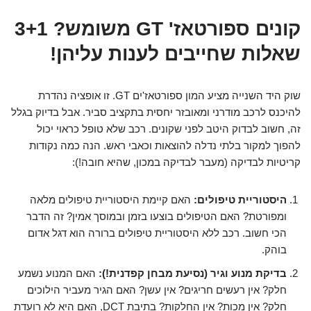
קונים ספורטאז' GT משומש? 3+1
שאלות שחייבים לענות עליהן!
שוק היד השנייה מציע המון ספורטאז'ים GT. זו אופציה נהדרת
להיכנס לרכב מודרני ומאובזר יחסית בתקציב סביר. אבל בדיוק בגלל
זה, חשוב לבדוק היטב לפני שקונים. רכב שלא טופל כראוי יכול
להפוך למקור בלתי נדלה להוצאות וכאבי ראש. הנה כמה נקודות
קריטיות לבדיקה (מעבר לבדיקה במכון, שהיא חובה!):
היסטוריית טיפולים:
האם קיימת היסטוריית טיפולים מלאה
ומפורטת? האם הטיפולים בוצעו בזמן ובמוסך אמין? זה הדבר
הכי חשוב. רכב ללא היסטוריית טיפולים ברורה הוא דגל אדום
בוהק.
בדיקת מנוע וגיר (נסיעת מבחן קפדנית!):
האם המנוע נשמע
חלק? אין רעשים חריגים? אין עשן? האם הגיר מעביר הילוכים
חלק? אין מכות? אין החלקות? בתיבת DCT, האם היא לא רועדת