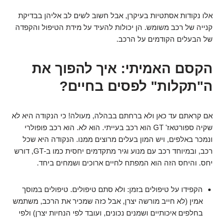
אלו נקודות אסתטיות בעיקרן, אבל חשוב לשים לב אליהן בבדיקת
קנייה של רכב משומש. הן יכולות להעיד על מידת הטיפול והקפדה
של הבעלים הקודמים על הרכב.
הקסם האמיתי: איך להפוך את
ה"תקלות" לפסים בחיים?
אם קראתם עד כאן ולא ברחתם בבהלה, מעולה! כי הנקודה היא לא
שקיה ספורטאז' GT הוא רכב בעייתי. הוא לא. הוא רכב פופולרי
ונמכר באלפים, ויש המון בעלים מרוצים ממנו. הנקודה היא ש
כל
רכב, ובמיוחד רכב עם מנוע וגיר מתקדמים יחסית כמו ב-GT, דורש
יחס. והיחס הזה הוא המפתח לחיים ארוכים ושמחים ביחד.
הקפידו על טיפולים בזמן:
ולא סתם טיפולים. טיפולים במוסך
אמין (לא חייב מורשה יצרן, אבל כזה שמכיר את הרכב, משתמש
בחלפים איכותיים ושמנים נכונים, ועובד לפי הנחיות יצרן) ו
לפי