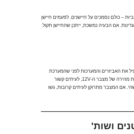
יות – כולם נסמכים על חיישנים. לפעמים חיישן
דינות. אם הבעיה נמשכת, ייתכן שהחיישן תקול
מצבר 12 וולט רגיל, שמפעיל את האביזרים והמערכות לפני שהמערכת
ההיברידית נכנסת לפעולה. היו דיווחים על התרוקנות מהירה של מצבר ה-12V, לעיתים קשור
הי. אם המצבר מתרוקן לעיתים קרובות, גשו
נים ושות'