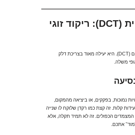
תיבת ההילוכים הרובוטית (DCT): ריקוד זוגי
הנירו מצויד בתיבת הילוכים רובוטית כפולת מצמדים (DCT). היא יעילה מאוד בצריכת דלק
פי משלה.
סיעה
 הנפוצה ביותר לגבי ה-DCT. במהירויות נמוכות, בפקקים, או ביציאה מהמקום,
ות קלות. זה קצת כמו רקדן שלוקח לו שנייה
 המצמדים הכפולים. זה לא תמיד תקלה, אלא
מוד" אתכם.