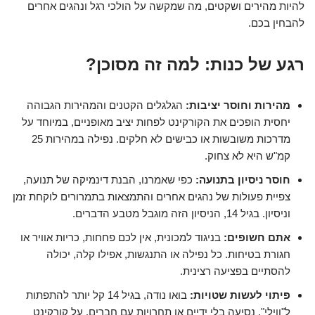
להיות מהירים ושקטים, מה שמקשה על הולכי רגל ונהגים אחרים
להבחין בכם.
רגע של כנות: למה זה מסוכן?
מהירות וחוסר יציבות:
הגלגלים הקטנים והמהירות הגבוהה
יחסית הופכים את הקורקינט לפחות יציב מאופניים, במיוחד על
מדרכות משובשות או כבישים לא חלקים. נפילה במהירות 25
קמ"ש היא לא צחוק.
חוסר ניסיון בתנועה:
כפי שאמרנו, הבנת דינמיקה של תנועה,
צפיית פעולות של נהגים אחרים והתמצאות בתמרורים לוקחת זמן
וניסיון. בגיל 14, הניסיון הזה מוגבל מטבע הדברים.
אתם חשופים:
בניגוד למכונית, אין לכם פחחות, כריות אוויר או
חגורת בטיחות. כל נפילה או התנגשות, אפילו קלה, יכולה
להסתיים בפציעה רצינית.
פיתוי לעשות שטויות:
בואו נודה, בגיל 14 קל יותר להתפתות
ל"ווילי", נסיעה בלי ידיים או תחרויות עם חברים. על קורקינט