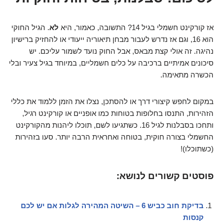
אז קורקינט חשמלי בגיל 14? התשובה, כאמור, היא
לא
. הגיל החוקי
הוא 16, וגם אז נדרש לעבור מבחן תיאוריה ייעודי או להחזיק ברישיון
נהיגה. זה אולי קצת מבאס, אבל החוק נועד לשמור עליכם. יש
סיכונים אמיתיים ברכיבה על כלים חשמליים, במיוחד בגיל צעיר ובלי
הכשרה מתאימה.
במקום לחפש קיצורי דרך או להסתכן, נצלו את הזמן ללמוד את כללי
הזהירות, התנסו בחלופות בטוחות כמו אופניים או קורקינט רגיל,
ותחכו בסבלנות לגיל 16. כשתגיעו לשם, תוכלו ליהנות מהקורקינט
החשמלי בצורה חוקית, בטוחה ואחראית הרבה יותר. סעו בזהירות
(כשתוכלו)!
פוסטים קשורים לנושא:
בדיקת חוב כביש 6 – השיטה המהירה לגלות אם יש לכם
קנסות