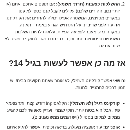
ההשלכות כואבות (תרתי משמע):
אם תופסים אתכם, אתם (או
יותר נכון, ההורים שלכם) עלולים לקבל קנס כספי לא קטן.
במקרים מסוימים, המשטרה אפילו יכולה להחרים את הקורקינט.
וזה עוד לפני שדיברנו על התרחיש הגרוע באמת – תאונה.
במקרה כזה, מעבר לפציעה הפיזית, עלולות להיות השלכות
משפטיות וביטוחיות חמורות, כי רכבתם בניגוד לחוק. זה פשוט לא
שווה את זה.
אז מה
כן
אפשר לעשות בגיל 14?
זה שאי אפשר קורקינט חשמלי, לא אומר שאתם תקועים בבית! יש
המון דרכים להתנייד ולהנות:
קורקינט רגיל (לא חשמלי):
הקלאסיקה! דורש קצת יותר מאמץ
פיזי, אבל הוא בטוח יותר, חוקי לגמרי, ועדיין מאפשר לכם להגיע
ממקום למקום בסטייל (ויש דגמים ממש מגניבים).
אופניים:
עוד אופציה מעולה, בריאה וכיפית. אפשר להגיע איתם