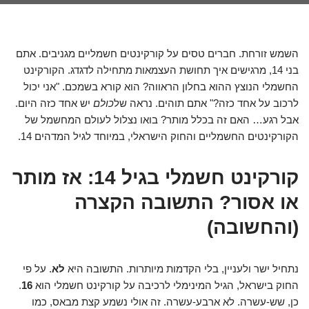
השמש זורחת. חברים טסים על קורקינטים חשמליים מגניבים. אתם
בני 14, מרגישים איך תחושת העצמאות מתחילה לדגדג. הקורקינט
החשמלי הנוצץ ההוא בחלון הראווה? הוא קורא בשמכם. "אני יכול
לרכוב על אחד כזה?" אתם תוהים. נראה של
כולם
יש אחד כזה היום.
אבל רגע… האם זה בכלל מותר? בואו נצלול לעולם המחשמל של
הקורקינטים החשמליים והחוק הישראלי, במיוחד לגיל המדהים 14.
קורקינט חשמלי בגיל 14: אז מותר
או אסור? התשובה הקצרה
(והחשובה)
נתחיל ישר ולעניין, בלי הקדמות מיותרות. התשובה היא
לא
. על פי
החוק בישראל, הגיל המינימלי לרכיבה על קורקינט חשמלי הוא
16
.
כן, שש-עשרה. לא ארבע-עשרה. זה אולי נשמע קצת מבאס, כמו