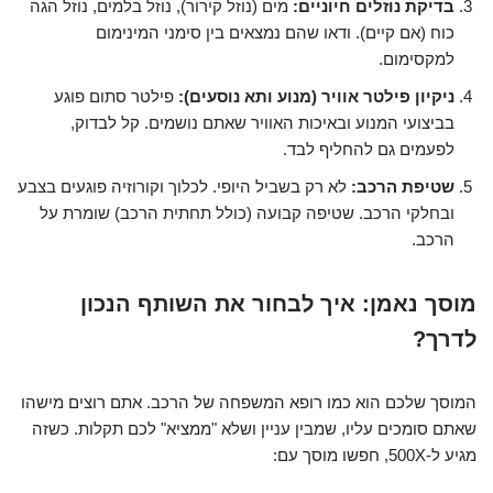
בדיקת נוזלים חיוניים:
מים (נוזל קירור), נוזל בלמים, נוזל הגה
כוח (אם קיים). ודאו שהם נמצאים בין סימני המינימום
למקסימום.
ניקיון פילטר אוויר (מנוע ותא נוסעים):
פילטר סתום פוגע
בביצועי המנוע ובאיכות האוויר שאתם נושמים. קל לבדוק,
לפעמים גם להחליף לבד.
שטיפת הרכב:
לא רק בשביל היופי. לכלוך וקורוזיה פוגעים בצבע
ובחלקי הרכב. שטיפה קבועה (כולל תחתית הרכב) שומרת על
הרכב.
מוסך נאמן: איך לבחור את השותף הנכון
לדרך?
המוסך שלכם הוא כמו רופא המשפחה של הרכב. אתם רוצים מישהו
שאתם סומכים עליו, שמבין עניין ושלא "ממציא" לכם תקלות. כשזה
מגיע ל-500X, חפשו מוסך עם: