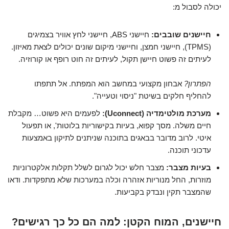
יכולה לסבול מ:
חיישנים שובבים:
חיישני ABS, חיישני לחץ אוויר בצמיגים
(TPMS), חיישני חמצן, וחיישני מיקום שונים יכולים לצאת מאיזון.
לעיתים זה פשוט חיישן תקול, לעיתים זה חוט רופף או קורוזיה.
הפתרון?
אבחון מקצועי במחשב הוא המפתח. אל תתפתו
להחליף חלקים בשיטת "ניסוי וטעייה".
מערכת מולטימדיה (Uconnect):
לפעמים היא פשוט… מקבלת
חיים משלה. מסך קפוא, בעיות בקישוריות בלוטות', או תפעול
איטי. לרוב מדובר בבאגים בתוכנה שניתנים לתיקון באמצעות
עדכוני תוכנה.
בעיות מצבר:
מצבר חלש יכול לגרום לשלל תקלות אלקטרוניות
מוזרות, החל מנוריות אזהרה וכלה במערכות שלא מתפקדות. ודאו
שהמצבר תקין ונבדק בקביעות.
חיישנים, המוח הקטן: למה הם כל כך רגישים?