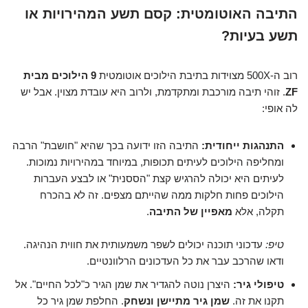
התיבה האוטומטית: קסם תשע המהירויות או
תשע בעיות?
רוב ה-500X מצוידות בתיבת הילוכים אוטומטית
9 הילוכים מבית
ZF
. זוהי תיבה מורכבת ומתקדמת, ולרוב היא עובדת מצוין. אבל יש
לה אופי:
התנהגות ייחודית:
התיבה הזו ידועה בכך שהיא "חושבת" הרבה
ומחליפה הילוכים לעיתים תכופות, במיוחד במהירויות נמוכות.
לעיתים היא יכולה להרגיש קצת "הססנית" או לבצע העברות
הילוכים פחות חלקות ממה שהייתם מצפים. זה לא בהכרח
תקלה, אלא
מאפיין של התיבה
.
טיפ:
עדכוני תוכנה יכולים לשפר משמעותית את חווית הנהיגה.
ודאו שהרכב עבר את כל העדכונים הרלוונטיים.
טיפולי גיר:
היצרן נוטה להגדיר את שמן הגיר כ"לכל החיים". אל
תקנו את זה.
שמן גיר מתיישן ונשחק
. החלפת שמן גיר כל