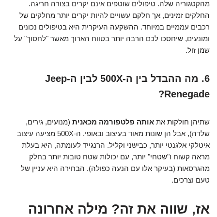
מהקטגוריה שלה. טיפולים שוטפים אינם יקרים בצורה חריגה.
החלקים זמינים, אך חלקם עשויים להיות יקרים יותר מחלקים של
רכבים עממיים במיוחד. ההשקעה העיקרית היא בטיפולים נכונים
ומונעים, שיחסכו לכם הרבה יותר בטווח הארוך מאשר "לחסוך" על
שמן זול.
6. מה ההבדל בין ה-500X לבין ה-Jeep
Renegade?
שתיהן חולקות את
אותה פלטפורמה מכאנית
(מנועים, גירים,
שלדה), אבל הן שונות מאוד בעיצוב ובאופי. ה-500X מציעה עיצוב
איטלקי אלגנטי יותר, כבישני וקליל. הרנגייד לעומתה, היא בעלת
מראה קשוח ו"שטחי" יותר, עם יכולות שטח טובות יותר בחלק
מהגרסאות (בעיקר אלו עם הנעה כפולה). הבחירה היא עניין של
טעם וצרכים.
אז, שווה את זה? מילה אחרונה