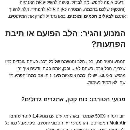
יודעים איפה לחפש, מה לבדוק, ואיפה להשקיע את האנרגיה
(והכסף) שלכם בחכמה. המטרה כאן היא לא להפחיד, אלא להפוך
אתכם
לבעלים חכמים ומוכנים
. בואו נתחיל לפרק את המיתוסים.
המנוע והגיר: הלב הפועם או תיבת
הפתעות?
המנוע והגיר הם, ובכן, הלב והנשמה של כל רכב. כשהם עובדים כמו
שצריך, הכל זורם. כשהם לא… ובכן, אתם בטח יודעים איך זה
מרגיש. ב-500X יש לנו כמה אופציות מעניינות, וגם כמה "הפתעות"
שהן לא תמיד נעימות.
מנועי הטורבו: כוח קטן, אתגרים גדולים?
רוב דגמי ה-500X שנמכרו בארץ מגיעים עם מנוע
1.4 ליטר טורבו
MultiAir
המפורסם. זהו מנוע זריז, חסכוני יחסית, וכיפי. אבל כמו כל
ילד מחונן, יש לו את הדרישות המיוחדות שלו: