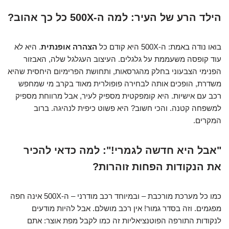
הילד הרע של העיר: למה ה-500X כל כך אהוב?
בואו נודה באמת: ה-500X היא קודם כל
הצהרה אופנתית
. היא לא
עוד קופסה משעממת על גלגלים. העיצוב העגלגל שלה, האבזור
הפנימי הצבעוני בחלק מהגרסאות, ותחושת הפרימיום היחסית שהיא
משדרת, הופכים אותה לבחירה פופולרית מאוד בקרב מי שמחפש
רכב עם אישיות. היא קומפקטית מספיק לעיר, אבל מרווחת מספיק
למשפחה קטנה. והכי חשוב? היא פשוט כיפית לנהיגה. ברוב
המקרים.
"אבל היא חדשה לגמרי!": למה כדאי להכיר
את הנקודות הפחות זוהרות?
כמו כל מערכת מורכבת – ובמיוחד רכב מודרני – ה-500X אינה חפה
מפגמים. וזה בסדר גמור! אין רכב מושלם. אבל להיות מודעים
לנקודות התורפה הפוטנציאליות זה כמו לקבל מפת אוצר: אתם