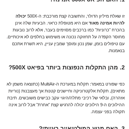
זו שאלת מיליון הדולר, והתשובה קצת מורכבת: ה-500X
יכולה
להיות אמינה מאוד
אם היא מטופלת כראוי. הבעיות שלה אינן
בהכרח "כרוניות" כמו ברכבים מסוימים בעבר, אלא לרוב נובעות
מחוסר הקפדה על תחזוקה נכונה או משימוש בחלפים לא איכותיים.
עם טיפולים בזמן, שמן נכון ומוסך שמבין עניין, היא תשרת אתכם
בנאמנות.
2. מהן התקלות הנפוצות ביותר בפיאט 500X?
כפי שפורט במאמר: תקלות במערכת ה-MultiAir (כתוצאה משמן לא
מתאים), תקלות אלקטרוניקה וחיישנים קטנות אך מעצבנות (נוריות
אזהרה), ובלאי של רכיבי מתלה/היגוי עקב כבישים משובשים. תיבת
ההילוכים ה-9 הילוכים יכולה להרגיש קצת "אחרת" אבל לרוב אינה
תקולה בפני עצמה.
3. האם מנוע המולטיאייר בעייתי?