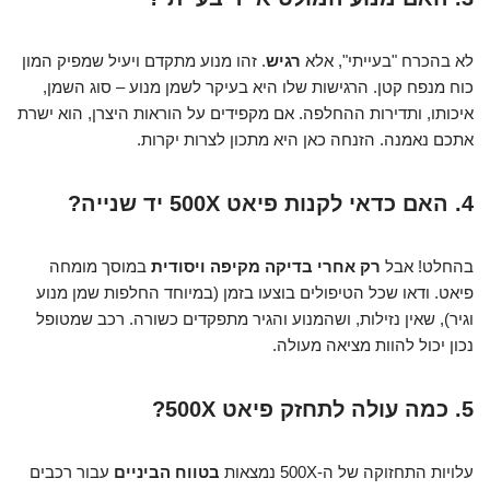
לא בהכרח "בעייתי", אלא
רגיש
. זהו מנוע מתקדם ויעיל שמפיק המון
כוח מנפח קטן. הרגישות שלו היא בעיקר לשמן מנוע – סוג השמן,
איכותו, ותדירות ההחלפה. אם מקפידים על הוראות היצרן, הוא ישרת
אתכם נאמנה. הזנחה כאן היא מתכון לצרות יקרות.
4. האם כדאי לקנות פיאט 500X יד שנייה?
בהחלט! אבל
רק אחרי בדיקה מקיפה ויסודית
במוסך מומחה
פיאט. ודאו שכל הטיפולים בוצעו בזמן (במיוחד החלפות שמן מנוע
וגיר), שאין נזילות, ושהמנוע והגיר מתפקדים כשורה. רכב שמטופל
נכון יכול להוות מציאה מעולה.
5. כמה עולה לתחזק פיאט 500X?
עלויות התחזוקה של ה-500X נמצאות
בטווח הביניים
עבור רכבים