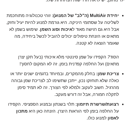
יחידת MultiAir (ה"לב" של המנוע):
זוהי טכנולוגיה מתוחכמת
לשליטה על שסתומי היניקה. היא גורמת למנוע להיות יעיל וחזק,
אבל היא גם רגישה מאוד ל
איכות וסוג השמן
. שימוש בשמן לא
מתאים או הזנחת טיפולים יכולים להוביל לכשל ביחידה, מה
שאומר הוצאה לא קטנה.
הסוד?
הקפידו על שמן סינטטי מלא איכותי (בעל תקן יצרן
מתאים) ועל החלפה קפדנית בזמן. זה לא המקום לחסוך!
צריכת שמן:
בחלק מהמקרים, ובמיוחד בדגמים ישנים יותר או
כאלה שלא תוחזקו נכון, ייתכן שתשימו לב לצריכת שמן גבוהה
מהרגיל. חשוב לעקוב ולמלא לפי הצורך. זה לא תמיד סימן
לתקלה חמורה, אבל זה דורש מעקב.
רצועת/שרשרת תיזמון:
תלוי בשנתון ובמנוע הספציפי. הקפידו
על החלפה בזמן לפי הוראות היצרן. הזנחה כאן היא
מתכון
לאסון
למנוע כולו.