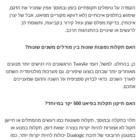
הקפדה על טיפולים תקופתיים בזמן ובמוסך אמין שמכיר את הדגם,
שימוש בחלפים איכותיים (לאו דווקא מקוריים מפיאט, אבל של יצרן
איכותי), בדיקת מפלס שמן ונוזל קירור בקביעות, ותשומת לב
לרעשים או שינויים בהתנהגות הרכב.
האם תקלות נפוצות שונות בין מודלים משנים שונות?
כן, בהחלט. למשל, דגמי TwinAir הראשונים היו רגישים יותר מנועים
מאוחרים יותר שבהם בוצעו שיפורים. גם מערכות מולטימדיה השתנו
לאורך השנים. כדאי לבדוק ספציפית על השנה והדגם שמעניינים
אתכם.
האם תיקון תקלות בפיאט 500 יקר במיוחד?
תלוי בתקלה ובמוסך. תקלות פשוטות כמו רעשים מהמתלים או חיישן
תקול לא אמורות להיות יקרות בצורה יוצאת דופן. תקלות במנוע או
במנגנון הרובוטי של תיבת Dualogic יכולות להיות יקרות יותר, כמו