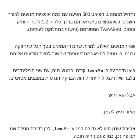
נתחיל מהמנוע. הפיאט 500 הגיעה עם כמה אופציות מנועים לאורך
השנים, כשהנפוצים בישראל הם בדרך כלל ה-1.2 ליטר הוותיק
והטוב, וה-TwinAir המפורסם (והשנוי במחלוקת לעיתים).
שני המנועים האלה, למרות שהם די אמינים בסך הכל לתחזוקה
נכונה, כן נוטים להציג כמה "גינונים" שחשוב להיות מודעים אליהם.
בואו נדבר על ה-
TwinAir
קודם. המנוע הזה, עם שני הצילינדרים
בלבד שלו והצליל הייחודי, הוא הברקה הנדסית במובנים מסוימים.
אבל הוא רגיש.
מאוד רגיש לשמן.
צריכת שמן
היא לא נדירה במנועי TwinAir, ולכן בדיקת מפלס שמן
תכופה (כן, כמו פעם!) היא חובה.