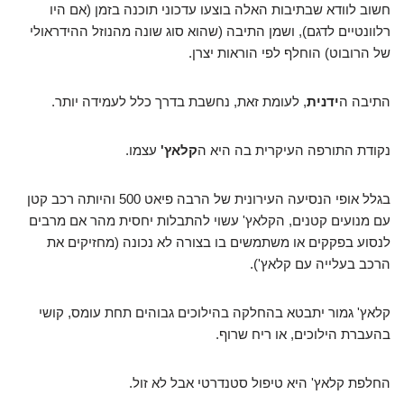
חשוב לוודא שבתיבות האלה בוצעו עדכוני תוכנה בזמן (אם היו
רלוונטיים לדגם), ושמן התיבה (שהוא סוג שונה מהנוזל ההידראולי
של הרובוט) הוחלף לפי הוראות יצרן.
התיבה ה
ידנית
, לעומת זאת, נחשבת בדרך כלל לעמידה יותר.
נקודת התורפה העיקרית בה היא ה
קלאץ'
עצמו.
בגלל אופי הנסיעה העירונית של הרבה פיאט 500 והיותה רכב קטן
עם מנועים קטנים, הקלאץ' עשוי להתבלות יחסית מהר אם מרבים
לנסוע בפקקים או משתמשים בו בצורה לא נכונה (מחזיקים את
הרכב בעלייה עם קלאץ').
קלאץ' גמור יתבטא בהחלקה בהילוכים גבוהים תחת עומס, קושי
בהעברת הילוכים, או ריח שרוף.
החלפת קלאץ' היא טיפול סטנדרטי אבל לא זול.