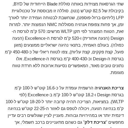
שתי הגרסאות מצוידות באותה סוללת Blade הייחודית של BYD,
בקיבולת של 82.5 קוט"ש (נטו). סוללה זו מבוססת על טכנולוגיית
LFP (ליתיום-ברזל-פוספט), שנחשבת לבטוחה ועמידה יותר לאורך
זמן, אך פחות צפופת אנרגיה מסוללות NMC הנפוצות יותר. למרות
זאת, הטווח המוצהר לפי תקן WLTP מרשים: 570 ק"מ לגרסת ה-
Design (הנעה אחורית) ו-520 ק"מ לגרסת ה-Excellence (הנעה
כפולה). בעולם האמיתי, בתנאי נהיגה ישראליים ממוצעים (מזגן
פועל, קצת פקקים, קצת עליות), צפו לטווח ריאלי של כ-450-480 ק"מ
בגרסת ה-Design וכ-400-430 ק"מ בגרסת ה-Excellence. אלו
נתונים טובים מאוד, המאפשרים נסיעות ארוכות ללא חרדת טווח
מוגזמת.
צריכת האנרגיה
הרשמית עומדת על כ-16.6 קוט"ש ל-100 ק"מ
בגרסת Design ו-18.2 קוט"ש ל-100 ק"מ ב-Excellence (לפי
WLTP). במציאות, הצריכה תהיה קרובה יותר ל-18-20 קוט"ש ל-100
ק"מ בנהיגה רגועה, ויכולה לטפס גם לאזור ה-22-25 קוט"ש בנהיגה
דינמית יותר או במהירויות גבוהות. מעניין לציין שגולשים רבים עדיין
מחפשים "
צריכת דלק
" גם כשהם מתעניינים ברכב חשמלי, אך