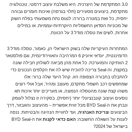
3.0 המתקדמת של היצרנית. היא משלבת עיצוב דרמטי, טכנולוגיה
מתקדמת, ביצועים מסעירים (תלוי בגרסה) ואיכות חומרים גבוהה
יחסית, כל זאת במטרה ברורה: לנגוס נתח משמעותי בפלח השוק
של מכוניות הסדאן החשמליות היוקרתיות-עממיות. או במילים
אחרות, לשים את טסלה מודל 3 על הכוונת.
המתחרות העיקריות שלה בשוק הישראלי הן, כאמור, טסלה מודל 3
הדומיננטית, יונדאי איוניק 6 המרהיבה והאווירודינמית, וגם פולסטאר
2 הוותיקה והמוערכת. כל אחת מהן מביאה לשולחן חבילה שונה
במקצת, וה-Seal צריכה להוכיח שיש לה את הקלפים הנכונים כדי
להתבלט בחבורה הצפופה הזו. קהל היעד שלה ברור: אלו
שמחפשים רכב חשמלי מתקדם, מעוצב ומהיר, אבל אולי רוצים
משהו קצת שונה מהטסלה הנפוצה, או מעריכים יותר איכות תא
נוסעים ועיצוב קונבנציונלי יותר (יחסית). בסקירה זו נצלול לעומק
ונבחן את ה-BYD Seal מכל זווית אפשרית – מהעיצוב והאבזור, דרך
הביצועים ו
צריכת האנרגיה
, ועד לחוויית הנהיגה והבטיחות. ננסה
לענות על השאלה החשובה:
האם כדאי לקנות
את ה-BYD Seal
בישראל של 2024?