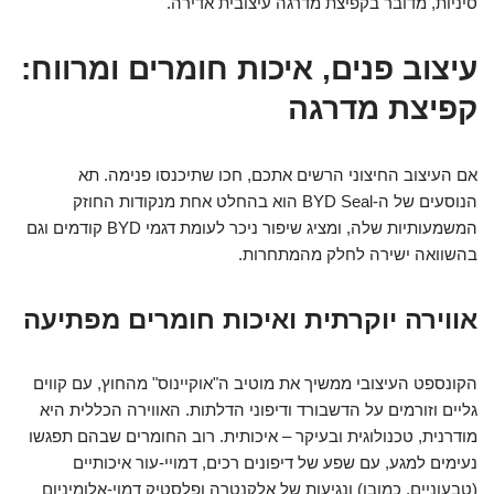
סיניות, מדובר בקפיצת מדרגה עיצובית אדירה.
עיצוב פנים, איכות חומרים ומרווח:
קפיצת מדרגה
אם העיצוב החיצוני הרשים אתכם, חכו שתיכנסו פנימה. תא
הנוסעים של ה-BYD Seal הוא בהחלט אחת מנקודות החוזק
המשמעותיות שלה, ומציג שיפור ניכר לעומת דגמי BYD קודמים וגם
בהשוואה ישירה לחלק מהמתחרות.
אווירה יוקרתית ואיכות חומרים מפתיעה
הקונספט העיצובי ממשיך את מוטיב ה"אוקיינוס" מהחוץ, עם קווים
גליים וזורמים על הדשבורד ודיפוני הדלתות. האווירה הכללית היא
מודרנית, טכנולוגית ובעיקר – איכותית. רוב החומרים שבהם תפגשו
נעימים למגע, עם שפע של דיפונים רכים, דמויי-עור איכותיים
(טבעוניים, כמובן) ונגיעות של אלקנטרה ופלסטיק דמוי-אלומיניום