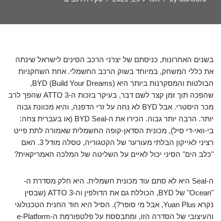
בשנים האחרונות, כניסתם של יצרני הרכב הסינים לישראל שינתה
את כללי המשחק, במיוחד בשוק הרכב החשמלי. אחת השחקניות
הבולטות והמסקרנות ביותר היא BYD (Build Your Dreams),
שהפכה תוך זמן קצר לשם דבר, בעיקר בזכות ה-ATTO 3 שהפך לרב
מכר היסטרי. אבל BYD לא נחה על זרי הדפנה, והיא מכוונת גבוה
יותר. הרבה יותר גבוה. הכירו את ה-BYD Seal (או בעברית צחה:
בי-וואי-די סִיל), מכונית הסדאן-קופה החשמלית שאמורה לתת פייט
רציני לאייקון הבלתי מעורער של הקטגוריה, טסלה מודל 3. האם
"כלב הים" הסיני יכול לאיים על השליטה של המלכה האמריקאית?
ה-Seal היא לא סתם עוד מכונית חשמלית. היא חלק מסדרת ה-
"Ocean" של BYD, הכוללת גם את הדולפין וה-ATTO 3 (שבסין
נקרא Yuan Plus, אבל מי סופר?). הסיל היא חוד החנית הטכנולוגי
והעיצובי של הסדרה הזו, ומתבססת על פלטפורמת ה-e-Platform