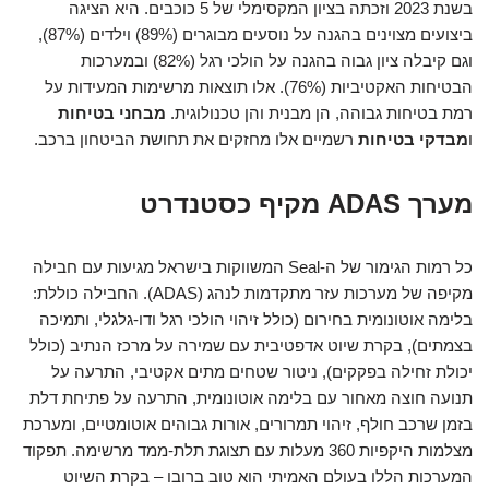
בשנת 2023 וזכתה בציון המקסימלי של 5 כוכבים. היא הציגה
ביצועים מצוינים בהגנה על נוסעים מבוגרים (89%) וילדים (87%),
וגם קיבלה ציון גבוה בהגנה על הולכי רגל (82%) ובמערכות
הבטיחות האקטיביות (76%). אלו תוצאות מרשימות המעידות על
רמת בטיחות גבוהה, הן מבנית והן טכנולוגית.
מבחני בטיחות
ו
מבדקי בטיחות
רשמיים אלו מחזקים את תחושת הביטחון ברכב.
מערך ADAS מקיף כסטנדרט
כל רמות הגימור של ה-Seal המשווקות בישראל מגיעות עם חבילה
מקיפה של מערכות עזר מתקדמות לנהג (ADAS). החבילה כוללת:
בלימה אוטונומית בחירום (כולל זיהוי הולכי רגל ודו-גלגלי, ותמיכה
בצמתים), בקרת שיוט אדפטיבית עם שמירה על מרכז הנתיב (כולל
יכולת זחילה בפקקים), ניטור שטחים מתים אקטיבי, התרעה על
תנועה חוצה מאחור עם בלימה אוטונומית, התרעה על פתיחת דלת
בזמן שרכב חולף, זיהוי תמרורים, אורות גבוהים אוטומטיים, ומערכת
מצלמות היקפיות 360 מעלות עם תצוגת תלת-ממד מרשימה. תפקוד
המערכות הללו בעולם האמיתי הוא טוב ברובו – בקרת השיוט