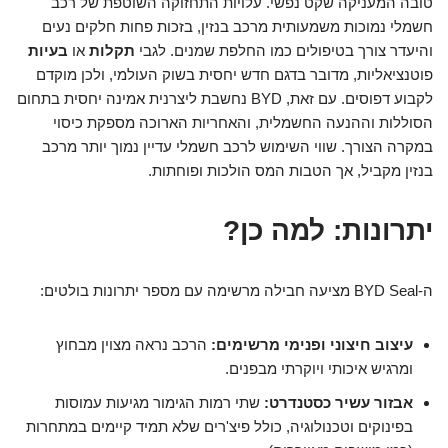
טובה המעניקה שקט נפשי. עלויות התחזוקה השוטפת של רכב
חשמלי נמוכות משמעותית מרכב בנזין, בזכות פחות חלקים נעים
והיעדר צורך בטיפולים כמו החלפת שמנים. לגבי
תקלות
או
בעיות
פוטנציאליות, מדובר בדגם חדש יחסית בשוק העולמי, ולכן מוקדם
לקבוע דפוסים. עם זאת, BYD נחשבת ליצרנית אמינה יחסית בתחום
הסוללות וההנעה החשמלית, והאחריות הארוכה מספקת כיסוי
במקרה הצורך. שווי השימוש לרכב חשמלי עדיין נמוך יותר מרכב
בנזין מקביל, אך הטבות המס הולכות ופוחתות.
יתרונות: למה כן?
ה-BYD Seal מציעה חבילה מרשימה עם מספר יתרונות בולטים:
עיצוב חיצוני ופנימי מרשימים:
הרכב נראה מצוין מבחוץ
ומרגיש איכותי ויוקרתי מבפנים.
אבזור עשיר כסטנדרט:
שתי רמות הגימור מגיעות עמוסות
בפינוקים וטכנולוגיה, כולל פיצ'רים שלא תמיד קיימים במתחרות