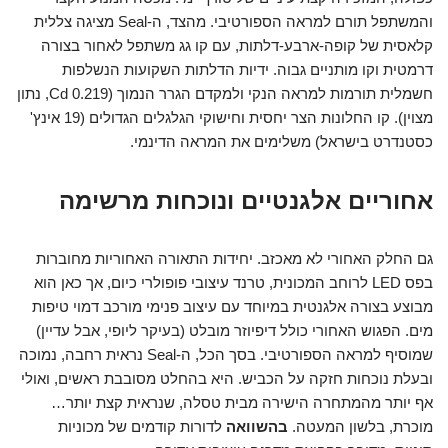
והמשתפל תורם למראה הספורטיבי. מהצד, ה-Seal מציגה צללית
קלאסית של קופה-ארבע-דלתות, עם קו גג משתפל לאחור בצורה
דרמטית וקו מותניים גבוה. ידיות הדלתות השקועות הנשלפות
חשמלית תורמות למראה הנקי ולמקדם הגרר הנמוך (0.219 Cd, נתון
מצוין). קו החלונות הצר יחסית וחישוקי הגלגלים הגדולים (19 אינץ'
כסטנדרט בישראל) משלימים את המראה הדינמי.
אחוריים אלגנטיים ונוכחות מרשימה
גם החלק האחורי לא מאכזב. יחידות התאורה האחוריות מחוברות
בפס LED לרוחב המכונית, טרנד עיצובי פופולרי כיום, אך כאן הוא
מבוצע בצורה אלגנטית במיוחד עם עיצוב פנימי מורכב דמוי טיפות
מים. הפגוש האחורי כולל דיפיוזר מובלט (בעיקר ליופי, אבל עדיין)
שמוסיף למראה הספורטיבי. בסך הכל, ה-Seal נראית רחבה, נמוכה
ובעלת נוכחות חזקה על הכביש. היא בהחלט מסובבת ראשים, ואולי
אף יותר מהמתחרה הישירה מבית טסלה, שנראית קצת יותר…
מוכרת, בלשון המעטה.
בהשוואה
לדורות קודמים של מכוניות