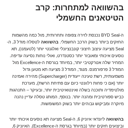
בהשוואה למתחרות: קרב
הטיטאנים החשמלי
ה-BYD Seal נכנסת לזירה צפופה ותחרותית, מול כמה מהשמות
החזקים ביותר בשוק הרכב החשמלי.
בהשוואה
לטסלה מודל 3, ה-
Seal מציעה עיצוב חיצוני קונבנציונלי ואלגנטי יותר (לטעמנו), תא
נוסעים איכותי ומאובזר יותר כסטנדרט, ואולי נוחות נסיעה עדיפה.
המחיר שלה אטרקטיבי יותר, במיוחד בגרסת ה-Excellence מול
המודל 3 פרפורמנס. מנגד, המודל 3 מציעה תא מטען גדול
משמעותית, רשת טעינה ייעודית (Supercharger) מהירה ואמינה
יותר (אם כי פחות רלוונטי כיום עם פתיחת הרשת), מערכת
מולטימדיה ותוכנה בשלה ואינטואיטיבית יותר, ובעיקר – התנהגות
כביש ספורטיבית ומהנה יותר. בנוסף, המותג טסלה עדיין נהנה
מיוקרה ומביקוש גבוהים יותר בשוק המשומשות.
בהשוואה
ליונדאי איוניק 6, ה-Seal מציעה תא נוסעים איכותי יותר
וביצועים חזקים יותר (במיוחד בגרסת ה-Excellence). האיוניק 6,