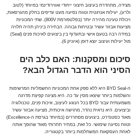
מצידה, מתהדרת בעיצוב חיצוני ייחודי ואווירודינמי במיוחד (לטוב
ולרע), יעילות אנרגטית וטווח נסיעה מעט עדיפים בחלק מהגרסאות,
ויכולת טעינה מהירה יותר (בפלטפורמת 800V). שתי המכוניות
מציעות אבזור עשיר ובטיחות גבוהה. הבחירה ביניהן תהיה תלויה
במידה רבה בטעם אישי ובתעדוף בין ביצועים לאיכות פנים (Seal)
מול יעילות ועיצוב יוצא דופן (איוניק 6).
סיכום ומסקנות: האם כלב הים
הסיני הוא הדבר הגדול הבא?
ה-BYD Seal היא ללא ספק אחת המכוניות החשמליות המרשימות
והשלמות ביותר שיצאו מסין עד כה. היא מציגה קפיצת מדרגה
משמעותית עבור BYD בכל הנוגע לעיצוב, איכות פנים, טכנולוגיה
וביצועים. היא נראית נהדר, מרגישה איכותית, מציעה אבזור עשיר
מאוד כסטנדרט, ביצועים מסחררים (במיוחד בגרסת ה-Excellence)
וטווח נסיעה שימושי. כל זאת, במחיר תחרותי מאוד שהופך אותה
לאחת העסקאות המשתלמות ביותר בקטגוריה.