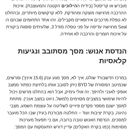
מוברש או קריסטל (בידית ה
הילוכים
הקטנה והמעוצבת). איכות
ההרכבה מרגישה מוצקה ומהודקת, ללא קרקושים מיותרים, ובהחלט
לא נופלת מרכבים אירופאיים מקבילים. זהו אחד התחומים שבהם ה-
Seal מרגישה עדיפה על פני טסלה מודל 3, שלעיתים סופגת ביקורת
על איכות חומרים והרכבה לא אחידה.
הנדסת אנוש: מסך מסתובב ונגיעות
קלאסיות
במרכז הדשבורד שולט, איך לא, מסך מגע ענק (15.6 אינץ') ומרשים,
שכמיטב המסורת של BYD ניתן לסובב אותו בלחיצת כפתור ממצב
אופקי לאנכי ולהיפך. זה אולי גימיק, אבל הוא בהחלט מרשים ויכול
להיות שימושי במצבים מסוימים (למשל, ניווט במצב אנכי). מתחת
למסך ישנם מספר פקדים פיזיים לשליטה על עוצמת השמע, מצבי
נהיגה, בקרת יציבות ועוד – החלטה מבורכת בעידן שבו הכל מועבר
למסכים. הנדסת האנוש טובה ברובה, אם כי תפעול מערכות
מסוימות (כמו בקרת האקלים) עדיין דורש התעסקות עם המסך.