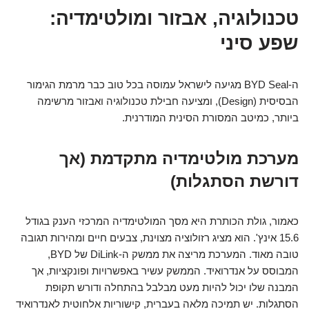
טכנולוגיה, אבזור ומולטימדיה:
שפע סיני
ה-BYD Seal מגיעה לישראל עמוסה בכל טוב כבר מרמת הגימור
הבסיסית (Design), ומציעה חבילת טכנולוגיה ואבזור מרשימה
ביותר, כמיטב המסורת הסינית המודרנית.
מערכת מולטימדיה מתקדמת (אך
דורשת הסתגלות)
כאמור, גולת הכותרת היא מסך המולטימדיה המרכזי הענק בגודל
15.6 אינץ'. הוא מציג רזולוציה מצוינת, צבעים חיים ומהירות תגובה
טובה מאוד. המערכת מריצה את ממשק ה-DiLink של BYD,
המבוסס על אנדרואיד. הממשק עשיר באפשרויות ופונקציות, אך
המבנה שלו יכול להיות מעט מבלבל בהתחלה ודורש תקופת
הסתגלות. יש תמיכה מלאה בעברית, קישוריות אלחוטית לאנדרואיד