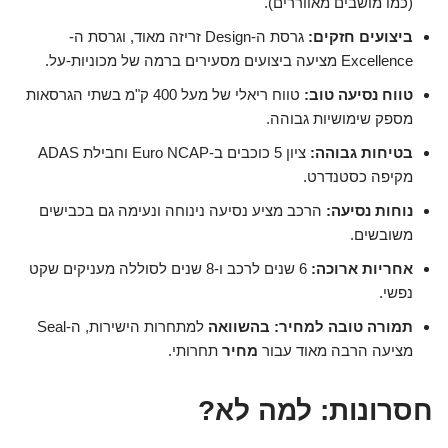
(כמו מושבים מאווררים).
ביצועים חזקים:
גרסת ה-Design זריזה מאוד, וגרסת ה-
Excellence מציעה ביצועים מסעירים ברמה של מכוניות-על.
טווח נסיעה טוב:
טווח ריאלי של מעל 400 ק"מ בשתי הגרסאות
מספק שימושיות גבוהה.
בטיחות גבוהה:
ציון 5 כוכבים ב-Euro NCAP וחבילת ADAS
מקיפה כסטנדרט.
נוחות נסיעה:
הרכב מציע נסיעה נינוחה ונעימה גם בכבישים
משובשים.
אחריות ארוכה:
6 שנים לרכב ו-8 שנים לסוללה מעניקים שקט
נפשי.
תמורה טובה למחיר:
בהשוואה
למתחרות הישירות, ה-Seal
מציעה הרבה מאוד עבור
מחיר
תחרותי.
חסרונות: למה לא?