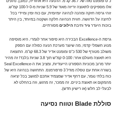
כ"ס ומומנט נאה של 36.7 קג"מ. ההנעה היא אחורית, כמובן. נתונים
אלו מספיקים לתאוצה זריזה מאוד של 5.9 שניות מ-0 ל-100 קמ"ש.
זוהי גרסה חזקה ומהנה לנהיגה יומיומית, עם כוח זמין ומיידי בכל
לחיצה על הדוושה. חווית הנהיגה חלקה ושקטה במיוחד, בין היתר
בזכות היעדר
גיר
ותיבת
הילוכים
מסורתיים.
גרסת ה-Excellence הבכירה היא סיפור אחר לגמרי. היא מוסיפה
מנוע חשמלי קדמי, מה שיוצר מערכת הנעה כפולה עם הספק
משולב מטורף של 530 כ"ס ומומנט אדיר של 68.3 קג"מ. התוצאה
היא תאוצה מעולם אחר: 0-100 קמ"ש תוך 3.8 שניות בלבד! זה מהיר
יותר מרוב מכוניות הספורט הייעודיות, ומציב את ה-Seal Excellence
בשורה אחת עם טסלה מודל 3 פרפורמנס. התחושה בנהיגה היא של
כוח בלתי נגמר, עם דחף אדיר שמצמיד אתכם למושב בכל יציאה
מהמקום או תאוצת ביניים. זה ממכר, זה מרגש, וזה בהחלט לא
לבעלי לב חלש (או רישיון חדש).
סוללת Blade וטווח נסיעה