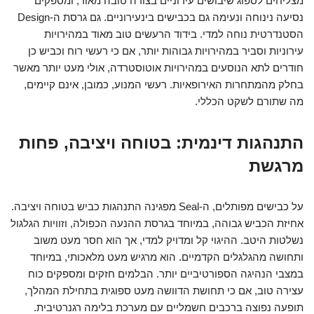
מצליחים לספוג שיבושים עירוניים בצורה טובה מאוד, ומספקים
נסיעה נינוחה ונעימה גם בכבישים בינעירוניים. גם גרסת ה-Design
הסטנדרטית נוחה למדי. בידוד הרעשים טוב מאוד במהירויות
עירוניות וסביר במהירויות גבוהות יותר, אם כי רעשי רוח וכביש כן
חודרים לתא הנוסעים במהירויות אוטוסטרדה, אולי מעט יותר מאשר
בחלק מהמתחרות האירופאיות. רעשי המנוע, כמובן, אינם קיימים,
מה שתורם לשקט הכללי.
התנהגות דינמית: בטוחה ויציבה, פחות
מרגשת
על כבישים מפותלים, ה-Seal מפגינה התנהגות כביש בטוחה ויציבה.
אחיזת הכביש גבוהה, במיוחד בגרסת ההנעה הכפולה, וזוויות הגלגול
נשלטות היטב. ההיגוי קל ומדויק למדי, אך הוא חסר מעט משוב
ותחושה מהגלגלים הקדמיים. הוא מרגיש מעט מלאכותי, במיוחד
במצבי הנהיגה הספורטיביים יותר. הבלמים חזקים ומספקים כוח
עצירה טוב, אם כי תחושת הדוושה מעט ספוגית בתחילת המהלך,
תופעה נפוצה ברכבים חשמליים עם מערכת בלימה רגנרטיבית.