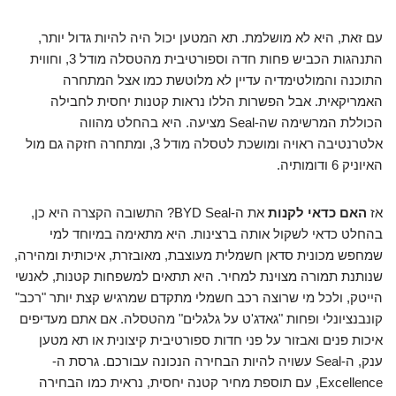
עם זאת, היא לא מושלמת. תא המטען יכול היה להיות גדול יותר,
התנהגות הכביש פחות חדה וספורטיבית מהטסלה מודל 3, וחווית
התוכנה והמולטימדיה עדיין לא מלוטשת כמו אצל המתחרה
האמריקאית. אבל הפשרות הללו נראות קטנות יחסית לחבילה
הכוללת המרשימה שה-Seal מציעה. היא בהחלט מהווה
אלטרנטיבה ראויה ומושכת לטסלה מודל 3, ומתחרה חזקה גם מול
האיוניק 6 ודומותיה.
אז
האם כדאי לקנות
את ה-BYD Seal? התשובה הקצרה היא כן,
בהחלט כדאי לשקול אותה ברצינות. היא מתאימה במיוחד למי
שמחפש מכונית סדאן חשמלית מעוצבת, מאובזרת, איכותית ומהירה,
שנותנת תמורה מצוינת למחיר. היא תתאים למשפחות קטנות, לאנשי
הייטק, ולכל מי שרוצה רכב חשמלי מתקדם שמרגיש קצת יותר "רכב"
קונבנציונלי ופחות "גאדג'ט על גלגלים" מהטסלה. אם אתם מעדיפים
איכות פנים ואבזור על פני חדות ספורטיבית קיצונית או תא מטען
ענק, ה-Seal עשויה להיות הבחירה הנכונה עבורכם. גרסת ה-
Excellence, עם תוספת מחיר קטנה יחסית, נראית כמו הבחירה