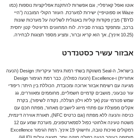
אוטו ואפל קארפליי, וגם אפשרות להתקנת אפליקציות נוספות (כמו
Waze או ספוטיפיי) ישירות למערכת. העוזר הקולי המובנה ("היי
BYD") מבין פקודות קוליות באנגלית לשליטה על מערכות שונות
ברכב, ומתפקד בצורה סבירה. לוח המחוונים הדיגיטלי קטן יחסית
(10.25 אינץ'), אך הוא קריא וברור, ומציע מספר תצוגות לבחירה.
אבזור עשיר כסטנדרט
בישראל, ה-Seal משווקת בשתי רמות גימור עיקריות: Design (הנעה
אחורית) ו-Excellence (הנעה כפולה). כבר רמת הגימור Design
מגיעה עם רשימת אבזור ארוכה ומכובדת, הכוללת בין היתר: ריפודי
עור טבעוני, מושבים קדמיים חשמליים, מחוממים ומאווררים, גג
שמש פנורמי ענק (אך ללא וילון הצללה, נקודה לשיפור), בקרת
אקלים מפוצלת עם פתחי מיזוג ליושבים מאחור, מפתח חכם עם
כניסה והנעה ללא מפתח (וגם כרטיס NFC), תאורת אווירה דינמית,
משטח טעינה אלחוטי כפול לסמארטפונים, מערכת שמע עם 12
רמקולים ואיכות טובה, וחישוקי 19 אינץ'. רמת הגימור Excellence
מוסיפה בעיקר הנעה כפולה חזקה יותר, תצוגה עילית (HUD)