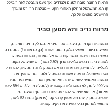
הראות החוצה טובה לפנים ולצדדים, אך מעט מוגבלת לאחור בגלל
קו הגג המשתפל והחלון האחורי הקטן – מצלמת הרוורס ומערך
החיישנים מפצים על כך.
מרווח נדיב ותא מטען סביר
המושבים הקדמיים, בעיצוב ספורטיבי אינטגרלי, נוחים ותומכים,
ומציעים כיוונון חשמלי מלא, חימום ואוורור (כן, גם אוורור!) כסטנדרט
בשתי רמות הגימור המשווקות בישראל. מאחור, המרווח מפתיע
לטובה בזכות בסיס גלגלים ארוך (2.92 מטר). יש שפע של מקום
לרגליים ולכתפיים, וגם מרווח הראש מספק לרוב הנוסעים, למרות קו
הגג המשתפל. הרצפה שטוחה כמעט לחלוטין, מה שהופך את
המושב האמצעי לשמיש יותר. תא המטען האחורי מציע נפח סביר
של 400 ליטר, לא מהגדולים בקטגוריה (לטסלה מודל 3 יש 594 ליטר
מאחור), אך הוא שימושי למדי עם פתח רחב וסף הטענה נמוך
יחסית. בנוסף, ישנו תא מטען קדמי קטן (פראנק) בנפח 53 ליטר,
שימושי לאחסון כבלי טעינה או תיקים קטנים.