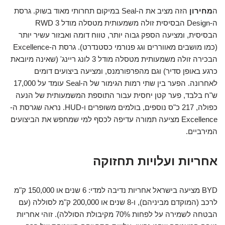
ה
מחירון
הזה מציב את ה-Seal במיקום תחרותי מאוד בשוק. גרסת
ה-Design הבסיסית זולה משמעותית מטסלה מודל 3 RWD
הבסיסית, ומציעה הספק גבוה יותר, טווח דומה ואבזור עשיר יותר
(כמו מושבים מאווררים וגג פנורמי כסטנדרט). גרסת ה-Excellence
הבכירה זולה משמעותית מטסלה מודל 3 לונג ריינג' (שאינה מיובאת
כרגע באופן סדיר) וגם מהפרפורמנס, ומציעה ביצועים דומים
לאחרונה. הפער בין שתי רמות הגימור של ה-Seal עומד על 17,000
ש"ח בלבד, פער קטן יחסית עבור התוספת המשמעותית של הנעה
כפולה, 217 כ"ס נוספים, בולמים משופרים ו-HUD. נראה שגרסת ה-
Excellence מציעה תמורה עדיפה לכסף למי שמחפש את הביצועים
המירביים.
אחריות ועלויות תחזוקה
BYD מציעה בישראל אחריות נדיבה למדי: 6 שנים או 150,000 ק"מ
לרכב (המוקדם מביניהם), ו-8 שנים או 200,000 ק"מ לסוללה (עם
הבטחה לשמירה על לפחות 70% מקיבולת הסוללה). זוהי אחריות