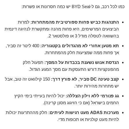
כמו לכל רכב, גם ל-BYD Seal יש כמה חסרונות או פשרות:
התנהגות כביש פחות ספורטיבית מהמתחרות:
למרות
הביצועים המרשימים, היא פחות מהנה ומתקשרת לנהיגה דינמית
בהשוואה לטסלה מודל 3 או פולסטאר 2.
תא מטען אחורי לא מהגדולים בקטגוריה:
400 ליטר זה סביר,
אך פחות ממה שמציעות חלק מהמתחרות.
הנדסת אנוש נשענת בכבדות על המסך:
תפעול חלק
מהפונקציות דורש התעסקות עם מסך המגע הגדול.
קצב טעינה DC סביר, לא פורץ דרך:
150 קילוואט זה טוב, אבל
יש מתחרות מהירות יותר.
גג פנורמי ללא וילון הצללה:
יכול להיות בעייתי בימי הקיץ
החמים בישראל (אם כי הזיגוג מסנן קרינה).
מערכות ADAS מעט רגישות לעיתים:
חלק מההתרעות יכולות
להיות מעט קולניות או תכופות מדי.