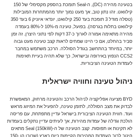
בטעינה מהירה (DC), ה-Seal תומכת בהספק מקסימלי של 150
קילוואט. זהו נתון טוב, אך מעט נמוך יותר מהמתחרות המובילות
(טסלה מודל 3 תומכת בעד 250 קילוואט, יונדאי איוניק 6 בעד 350
קילוואט בתלות בגרסה). בפועל, טעינה מ-10% ל-80% בעמדה
מהירה מתאימה אמורה לארוך כ-37 דקות לפי נתוני היצרן. זה זמן
סביר בהחלט, אם כי היינו שמחים לראות קצב טעינה מעט גבוה
יותר, במיוחד בהתחשב בגודל הסוללה. הרכב משתמש במחבר
CCS2 הנפוץ באירופה ובישראל, כך שלא תהיה בעיית תאימות
לעמדות הטעינה הציבוריות.
ניהול טעינה וחוויה ישראלית
BYD מציעה אפליקציה לניהול הרכב והטעינה מרחוק, המאפשרת
לבדוק את מצב הסוללה, לתזמן טעינה, להפעיל את המיזוג מראש
ועוד. חווית הטעינה הציבורית בישראל עדיין מתפתחת, עם פריסה
הולכת וגדלה של עמדות מהירות, אך לעיתים עדיין נתקלים בעמדות
לא תקינות או תפוסות. קצב הטעינה של ה-Seal (150kW) מתאים
היטב לרוב העמדות המהירות הקיימות כיום בארץ (שרובן הן 150-