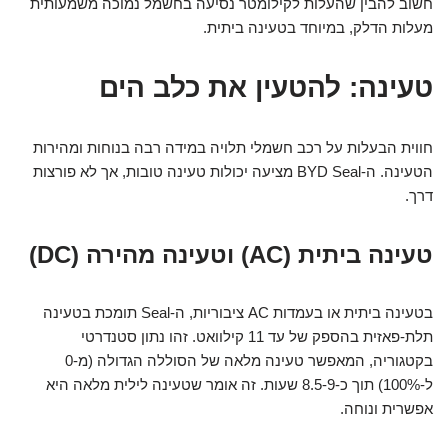
חשוב להבין שהעלות לקילומטר נסיעה בחשמל נמוכה משמעותית
מעלות הדלק, במיוחד בטעינה ביתית.
טעינה: להטעין את כלב הים
חווית הבעלות על רכב חשמלי תלויה במידה רבה בנוחות ומהירות
הטעינה. ה-BYD Seal מציעה יכולות טעינה טובות, אך לא פורצות
דרך.
טעינה ביתית (AC) וטעינה מהירה (DC)
בטעינה ביתית או בעמדות AC ציבוריות, ה-Seal תומכת בטעינה
תלת-פאזית בהספק של עד 11 קילוואט. זהו נתון סטנדרטי
בקטגוריה, המאפשר טעינה מלאה של הסוללה הגדולה (מ-0
ל-100%) תוך כ-8.5-9 שעות. זה אומר שטעינה לילית מלאה היא
אפשרית ונוחה.