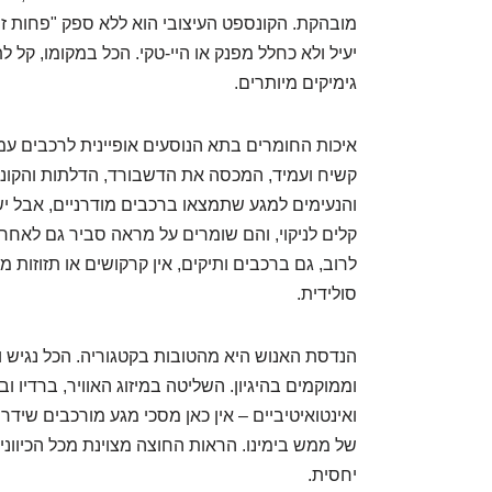
מובהקת. הקונספט העיצובי הוא ללא ספק "פחות זה 
יעיל ולא כחלל מפנק או היי-טקי. הכל במקומו, קל ל
גימיקים מיותרים.
איכות החומרים בתא הנוסעים אופיינית לרכבים ע
קשיח ועמיד, המכסה את הדשבורד, הדלתות והקונסו
והנעימים למגע שתמצאו ברכבים מודרניים, אבל יש
לרוב, גם ברכבים ותיקים, אין קרקושים או תזוזות 
סולידית.
הנדסת האנוש היא מהטובות בקטגוריה. הכל נגיש וק
וממוקמים בהיגיון. השליטה במיזוג האוויר, ברדיו 
ואינטואיטיביים – אין כאן מסכי מגע מורכבים שיד
יחסית.