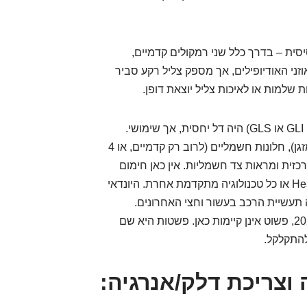
ית – בדרך כלל שני רמקולים קדמיים,
זני האודיופילים, אך מספק צליל רקע סביר
 שלמות או לאיכות צליל יוצאת דופן.
אבזור הנוחות ברמות הגימור השונות בישראל (כמו GLI או GLS) היה דל יחסית, אך שימושי.
כסטנדרט, רוב הדגמים כללו בקרת אקלים ידנית (מזגן), חלונות חשמליים (לרוב רק קדמיים, או 4
כזית ומראות צד חשמליות. אין כאן חימום
אוורור מושבים, גג פנורמי, Head-Up Display (HUD) או כל טכנולוגיה מתקדמת אחרת. היונדאי
דמה תעשיית הרכב בעשור וחצי האחרונים.
טכנולוגיות ייחודיות לדגם או ליצרן, במונחים של 2025, פשוט אינן קיימות כאן. פשטות היא שם
להתקלקל.
ה וצריכת דלק/אנרגיה: