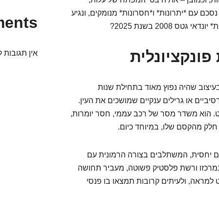
 נסכם עם *יתרונות* ו*חסרונות* מנומקים, ונגיע
ments
 2008 בשנת 2025?
אין תגובות ל
 2008, ברור שמדובר בעיצוב שהיה נפוץ מאוד בתחילת שנות
סיביים או גרילים ענקיים שמושכים את העין.
וט. הוא משדר מסר של רכב עממי, חסר יומרות,
חלק מהקסם שלו, במיוחד כיום.
ים יחסית, המשתלבים בצורה הרמונית עם
י במרכזו ורשת פלסטיק פשוטה, מעביר תחושה
 למראה, ולעיתים קרובות תמצאו בו פנסי