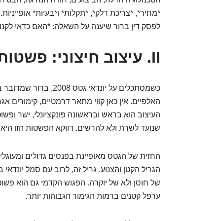
*מחיר*, *צריכת דלק*, *תקלות* ו*בעיות* אופייניות.
לפסק דין ברור שיענה על השאלה: *האם כדאי לקנות* יונדאי גטס
II. עיצוב חיצוני: פשטות פונקציונלית
כשמסתכלים על יונדאי גטס
האלפיים. אין כאן קווי מתאר דרמטיים, קימורים אגר
העיצוב הוא בראש ובראשונה פונקציונלי, ישר ופש
שנועד לשרת ולא להרשים. דווקא הפשטות הזו היא 
החזית של הגטס מאופיינת בפנסים גדולים ומעוגל
הגריל הקטן והצנוע. גריל זה, לרוב עם סמל יונדא
של חוסן ולא של יוקרה. הפגוש הקדמי גם הוא פשוט
ערפל קטנים ברמות הגימור הגבוהות יותר.