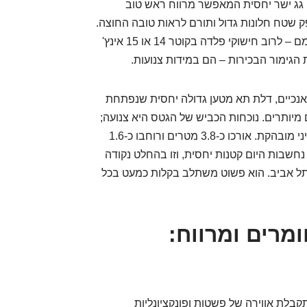
 גג ישר יחסית המאפשר מרווח ראש טוב
ק שטח חלונות גדול ותורם לראות טובה החוצה.
בתי הגלגלים אינם מודגשים במיוחד, והגלגלים עצמם – לרוב חישוקי פלדה בקוטר 14 או 15 אינץ'
הגימור הבכירות – הם במידות צנועות.
אנכיים, דלת תא מטען גדולה יחסית שנפתחת
ם מיותרים. נוכחות הכביש של הגטס היא צנועה;
הוא רכב קטן וקומפקטי, במידות של מכונית סופרמיני מובהקת. אורכו כ-3.8 מטרים ורוחבו כ-1.6
נה היו סטנדרטיות, נחשבות היום קטנות יחסית, וזו בהחלט נקודה
 תל אביב. הוא פשוט משתלב בקלות כמעט בכל
חומרים ומרווח:
סה לתא הנוסעים של יונדאי גטס 2008, מתקבלת אווירה של פשטות ופונקציונליות