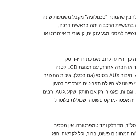
נדאי גטס 2008 בשנת 2025, חשוב להבין שהמונח "טכנולוגיה" מקבל משמעות שונה
ה בתעשיית הרכב הייתה בראשית דרכה,
פים למסכי מגע ענקיים, קישוריות אינטרנט או
כך, הייתה לרוב מערכת רדיו-דיסק
סטנדרטית, פשוטה ואיכותית של חברת JVC, פיוניר או חברה אחרת, עם תצוגת LCD קטנה
ומונוכרומטית. היא כללה לרוב נגן CD, רדיו AM/FM וחיבור AUX בסיסי (אם בכלל). איכות התצוגה
 פשוט לא היו לה תפריטים מורכבים לטעון.
קישוריות סמארטפונים? אין כזו. כל חיבור הוא חוטי, וגם זה, כאמור, רק אם הותקן שקע AUX. רבים
יה אפטר-מרקט פשוטה, שכוללת בלוטות'
 סל"ד, מד דלק ומד טמפרטורה. אין מסכים
וח המחוונים פשוט, ברור, וקל לקריאה. הוא