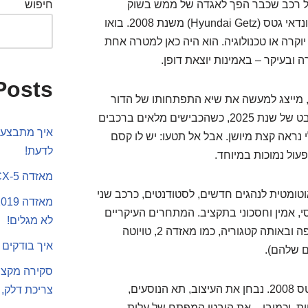
ל רכב שכבר הפך לאגדה של ממש בשוק
חיפוש
הישראלי, במיוחד בכל הנוגע למכוניות משומשות: יונדאי גטס (Hyundai Getz) משנת 2008. בואו
וקרה או טכנולוגיה. הוא היה כאן למטרה אחת
 ובעיקר – באמינות יוצאת דופן.
Posts
דגם הספציפי שאנו בוחנים היום, זה משנת 2008, מייצג למעשה את שיא התפתחותו של הדור
הראשון של הגטס, לפני שהוחלף על ידי ה-i20. במבט של שנת 2025, כשהכבישים מלאים ברכבים
איך מתבצע 
י נראה קצת מיושן. אבל אל תטעו: יש לו קסם
לדעת!
עול נמוכות במיוחד.
מאזדה CX-5 או סקודה קארוק
טומטית לנהגים חדשים, לסטודנטים, כרכב שני
 אמין וחסכוני בתקציב. המתחרים העיקריים
לא מגלים!
שלו בשוק המשומשות כיום הם רכבים מאותה תקופה ובאותה קטגוריה, כמו מאזדה 2, טויוטה
איך בודקים 
ים שלהם).
בסקירה זו, נצלול לעומק אל כל היבט של היונדאי גטס 2008. נבחן את העיצוב, תא הנוסעים,
צריכת דלק, 
ות, וכמובן – את היבטי המפתח של עלות,