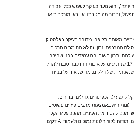
יותר", והוא נועד בעיקר לשמש ככלי עבודה
תפעול, וברור מה מטרתו. אין כאן מורכבות או
ממיים מאותה תקופה. מדובר בעיקר בפלסטיק
לה המרכזית. נכון, זה לא החומרים הרכים
 להם יתרון חשוב: הם עמידים בפני שחיקה,
קלים לניקוי, והם שומרים על מראה סביר גם לאחר 17 שנות שימוש. איכות ההרכבה טובה למדי;
משמעותיות של חלקים, מה שמעיד על בנייה
ל לתפעול. הכפתורים גדולים, ברורים,
ובחלונות היא באמצעות מתגים פיזיים פשוטים
רשו מכם להסיר את העיניים מהכביש. זו הקלה
של ממש בימינו. הראות החוצה מצוינת מכל הכיוונים, תודות לקווי חלונות נמוכים ולעמודי A דקים