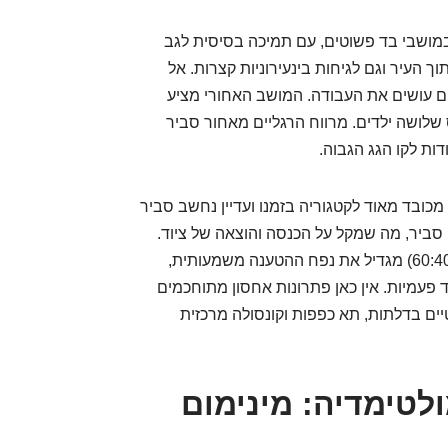
מושבי בד פשוטים, עם תמיכה בסיסית לגב
ך העיר וגם לגיחות בינעירוניות קצרות. אל
הם עושים את העבודה. המושב האחורי מציע
שלושה ילדים. מרווח הרגליים מאחור סביר
ות לקו הגג הגבוה.
2 ליטרים, נתון שהיה מכובד מאוד לקטגוריה בזמנו ועדיין נחשב סביר
 סביר, מה שמקל על הכנסה והוצאה של ציוד.
קיפול המושבים האחוריים (לרוב בקיפול חלקי של 60:40) מגדיל את נפח ההטענה משמעותית,
עמיות. אין כאן פתרונות אחסון מתוחכמים
יים בדלתות, תא כפפות וקונסולה מרכזית
ומולטימדיה: מינימום