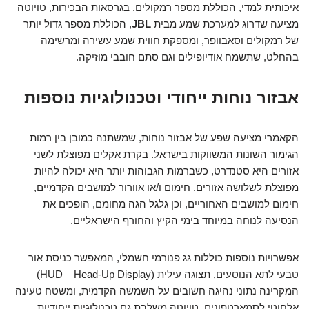
איכותית למדי, הכוללת מספר רמקולים. בגרסאות הבכירות, טויוטה
מציעה שדרוג למערכת שמע מבית
JBL
, הכוללת מספר גדול יותר
של רמקולים וסאבוופר, ומספקת חווית שמע עשירה ומרשימה
בהחלט, שתשמח אודיופילים וגם סתם חובבי מוזיקה.
אבזור נוחות ייחודי וטכנולוגיות נוספות
הקאמרי מציעה שפע של אבזור נוחות, שמשתנה כמובן בין רמות
הגימור השונות המשווקות בישראל. בקרת אקלים מפוצלת לשני
אזורים היא סטנדרט, כשברמות הגבוהות יותר היא יכולה להיות
מפוצלת לשלושה אזורים. חימום ו/או אוורור למושבים הקדמיים,
חימום למושבים האחוריים, וכן גלגל הגה מחומם, הופכים את
הנסיעה לנוחה במיוחד בימי הקיץ והחורף הישראליים.
אפשרויות נוספות כוללות גג פנורמי חשמלי, המאפשר כניסת אור
טבעי לתא הנוסעים, תצוגה עילית (HUD – Head-Up Display)
המקרינה נתוני נהיגה חשובים על השמשה הקדמית, ומשטח טעינה
אלחוטי לסמארטפונים. טויוטה משלבת גם טכנולוגיות ייחודיות