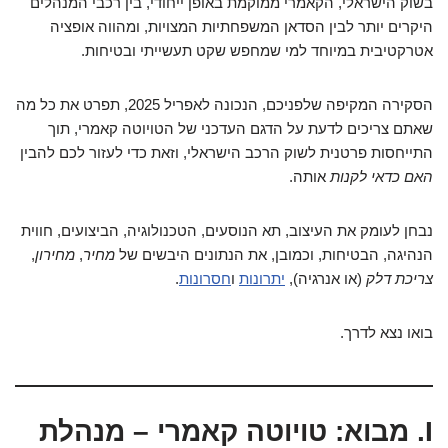
בשוק הישראלי, הקאמרי ממוקמת באופן ייחודי, בין רכבי המנהלים
היקרים יותר לבין הסדאן המשפחתיות המצויות, ומהווה אופציה
אטרקטיבית במיוחד למי שמחפש שקט תעשייתי ובטיחות.
הסקירה המקיפה שלפניכם, הנכונה לאפריל 2025, תפרט את כל מה
שאתם צריכים לדעת על הדגם העדכני של הטויוטה קאמרי, תוך
התייחסות פרטנית לשוק הרכב הישראלי, וזאת כדי לעזור לכם להבין
האם כדאי לקנות
אותה.
נבחן לעומק את העיצוב, תא הנוסעים, הטכנולוגיה, הביצועים, חווית
הנהיגה, הבטיחות, וכמובן, את הנתונים היבשים של
מחיר
,
מחירון
,
צריכת דלק
(או אנרגיה),
יתרונות
ו
חסרונות
.
בואו נצא לדרך.
I. מבוא: טויוטה קאמרי – מנהלת