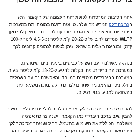
אחת הסיבות המרכזיות לפופולריות העצומה של הקאמרי היא
ה
צריכת דלק
המרשימה שלה. טויוטה ידועה במומחיותה במערכות
היברידיות, והקאמרי היא דוגמה מובהקת לכך. נתוני היצרן לפי תקן
WLTP
עומדים לרוב על כ-20-22 ק"מ לליטר (כ-4.5-5 ליטר ל-100
ק"מ), ובנהיגה ריאלית בישראל, ניתן לצפות לנתונים קרובים לכך.
בנהיגה משולבת, עם דגש על כבישים בינעירוניים ושימוש נכון
במערכת ההיברידית, ניתן בקלות להגיע ל-18-20 ק"מ לליטר. בעיר,
המערכת ההיברידית מצטיינת במיוחד, ומאפשרת נסיעה חשמלית
בחלק ניכר מהזמן, מה שתורם לצריכת דלק נמוכה משמעותית
בהשוואה למנועי בנזין רגילים.
למרות שהמונח "
צריכת דלק
" מתייחס לרוב לדלקים פוסיליים, חשוב
להבין שגם ברכב היברידי כמו הקאמרי, ישנה צריכת אנרגיה
משולבת, הכוללת את השימוש בחשמל. החיפוש אחר "
צריכת דלק
"
נפוץ מאוד, והקאמרי מספקת כאן את הסחורה בגדול. היעילות הזו