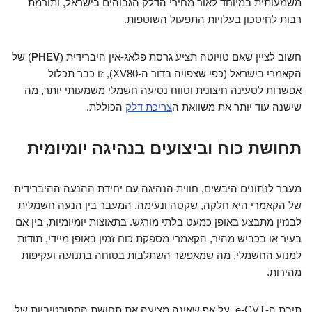
משמעותית במיוחד לאור מחירי הדלק הגבוהים בישראל, ותורמת
רבות לחיסכון בעלויות התפעול השוטפות.
חשוב לציין שאם טויוטה תציע גרסת פלאג-אין היברידית (
PHEV
) של
הקאמרי בישראל (כפי שצפויה בדור ה-XV80), זו כבר תכלול
אפשרות לטעינה חיצונית וטווח נסיעה חשמלי משמעותי יותר, מה
שישנה עוד יותר את משוואת ה
צריכת דלק
הכוללת.
תחושת כוח וביצועים בנהיגה יומיומית
מעבר לנתונים היבשים, חווית הנהיגה עם יחידת ההנעה ההיברידית
של הקאמרי היא חלקה, שקטה ונעימה. המעבר בין הנעה חשמלית
לבנזין מתבצע באופן כמעט בלתי מורגש. בתאוצות יומיומיות, בין אם
בעיר או בכביש מהיר, הקאמרי מספקת כוח זמין באופן מיידי, תודות
למנוע החשמלי, מה שמאפשר השתלבות בטוחה בתנועה ועקיפות
מהירות.
תיבת ה-e-CVT, על אף שאינה מציעה את תחושת הספורטיביות של