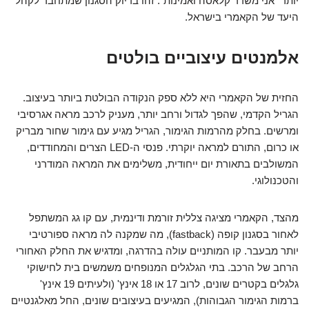
יותר "אני משדר קלאסה ואמינות". זהו בדיוק הסגנון שמתחבר לקהל
היעד של הקאמרי בישראל.
אלמנטים עיצוביים בולטים
החזית של הקאמרי היא ללא ספק הנקודה הבולטת ביותר בעיצוב.
הגריל הקדמי, שהפך לגדול ורחב יותר, מעניק לרכב מראה אגרסיבי
ומרשים. בחלק מהרמות הגימור, הגריל מגיע עם גימור שחור מבריק
או כרום, התורם למראה יוקרתי. פנסי ה-LED הצרים והמחודדים,
המשולבים בתאורת יום ייחודית, משלימים את המראה המודרני
והטכנולוגי.
מהצד, הקאמרי מציגה צללית זורמת ודינמית, עם קו גג המשתפל
לאחור בסגנון קופה (fastback), מה שמקנה לה מראה ספורטיבי
יותר מבעבר. קו המותניים עולה בהדרגה, ומדגיש את החלק האחורי
הרחב של הרכב. בתי הגלגלים המנופחים משמשים בית לחישוקי
גלגלים בקטרים שונים, לרוב 17 או 18 אינץ' (ולעיתים 19 אינץ'
ברמות הגימור הגבוהות), המגיעים בעיצובים שונים, החל מאלגנטיים