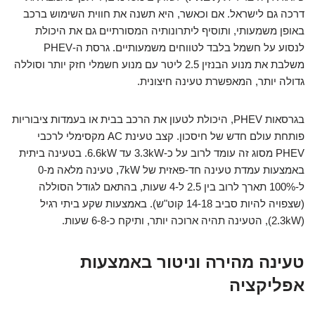
דרכה גם לישראל. אם וכאשר, היא תשנה את חווית השימוש ברכב
באופן משמעותי, ותוסיף ליתרונותיה המסורתיים גם את היכולת
לנסוע על חשמל בלבד לטווחים משמעותיים. גרסת ה-PHEV
משלבת את מנוע הבנזין 2.5 ליטר עם מנוע חשמלי חזק יותר וסוללה
גדולה יותר, המאפשרת טעינה חיצונית.
בגרסאות PHEV, היכולת לטעון את הרכב בבית או בעמדות ציבוריות
פותחת עולם חדש של חיסכון. קצב טעינת AC מקסימלי לרכבי
PHEV מסוג זה עומד לרוב על כ-3.3kW עד 6.6kW. בטעינה ביתית
באמצעות עמדת טעינה חד-פאזית של 7kW, טעינה מלאה מ-0
ל-100% תארך לרוב בין 2.5 ל-4 שעות, בהתאם לגודל הסוללה
(שצפויה להיות סביב 14-18 קוט"ש). באמצעות שקע ביתי רגיל
(2.3kW), הטעינה תהיה ארוכה יותר, ותיקח כ-6-8 שעות.
טעינה מהירה וניטור באמצעות
אפליקציה