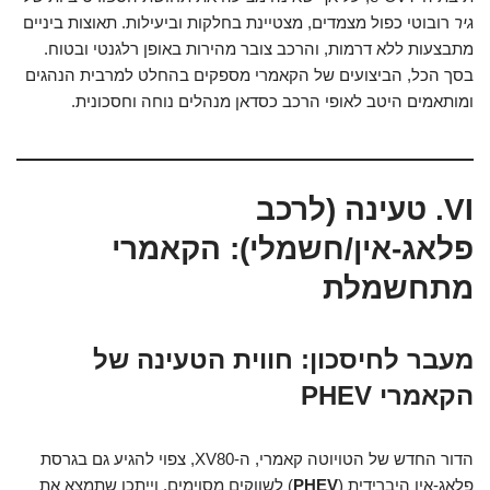
גיר
רובוטי כפול מצמדים, מצטיינת בחלקות וביעילות. תאוצות ביניים
מתבצעות ללא דרמות, והרכב צובר מהירות באופן רלגנטי ובטוח.
בסך הכל, הביצועים של הקאמרי מספקים בהחלט למרבית הנהגים
ומותאמים היטב לאופי הרכב כסדאן מנהלים נוחה וחסכונית.
VI. טעינה (לרכב
פלאג-אין/חשמלי): הקאמרי
מתחשמלת
מעבר לחיסכון: חווית הטעינה של
הקאמרי PHEV
הדור החדש של הטויוטה קאמרי, ה-XV80, צפוי להגיע גם בגרסת
פלאג-אין היברידית (
PHEV
) לשווקים מסוימים, וייתכן שתמצא את