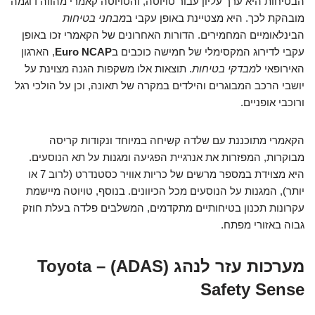
הבטיחות היא ערך עליון עבור טויוטה, והטויוטה קאמרי מהווה דוגמה
מובהקת לכך. היא מצטיינת באופן עקבי ב
מבחני בטיחות
הבינלאומיים המחמירים. הדורות האחרונים של הקאמרי זכו באופן
עקבי לדירוג המקסימלי של חמישה כוכבים ב
Euro NCAP
, הארגון
האירופאי ל
מבדקי בטיחות
. תוצאות אלו משקפות הגנה מצוינת על
יושבי הרכב המבוגרים והילדים במקרה של תאונה, וכן על הולכי רגל
ורוכבי אופניים.
הקאמרי מתוכננת עם שלדה קשיחה במיוחד ונקודות קריסה
מבוקרות, המפזרות את אנרגיית הפגיעה ומגנות על תא הנוסעים.
היא מצוידת במספר מרשים של כריות אוויר כסטנדרט (לרוב 7 או
יותר), המגנות על הנוסעים מכל הכיוונים. בנוסף, טויוטה מיישמת
עקרונות תכנון בטיחותיים מתקדמים, המשלבים פלדה בעלת חוזק
גבוה באזורי מפתח.
מערכות עזר לנהג (ADAS) – Toyota
Safety Sense