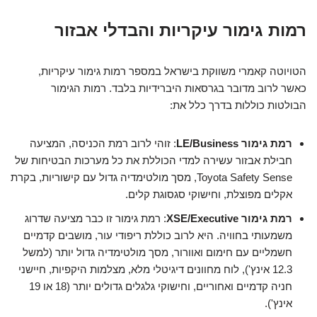
רמות גימור עיקריות והבדלי אבזור
הטויוטה קאמרי משווקת בישראל במספר רמות גימור עיקריות,
כאשר לרוב מדובר בגרסאות היברידיות בלבד. רמות הגימור
הבולטות כוללות בדרך כלל את:
רמת גימור LE/Business
: זוהי לרוב רמת הכניסה, המציעה
חבילת אבזור עשירה למדי הכוללת את כל מערכות הבטיחות של
Toyota Safety Sense, מסך מולטימדיה גדול עם קישוריות, בקרת
אקלים מפוצלת, וחישוקי סגסוגת קלים.
רמת גימור XSE/Executive
: רמת גימור זו כבר מציעה שדרוג
משמעותי בחוויה. היא לרוב כוללת ריפודי עור, מושבים קדמיים
חשמליים עם חימום ואוורור, מסך מולטימדיה גדול יותר (למשל
12.3 אינץ'), לוח מחוונים דיגיטלי מלא, מצלמות היקפיות, חיישני
חניה קדמיים ואחוריים, וחישוקי גלגלים גדולים יותר (18 או 19
אינץ').