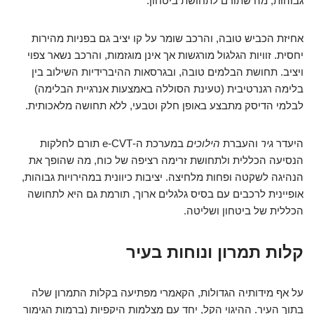
גבוהות, מה שתורם לתחושת ביטחון.
אחיזת הכביש טובה, והרכב שומר על קו יציב גם בפניות מהירות
יחסית. זוויות הגלגול מורגשות אך אינן מוגזמות, והרכב נשאר צפוי
ויציב. תחושת הבלמים טובה, ובגרסאות ההיברידיות השילוב בין
בלימה רגנרטיבית (טעינת הסוללה באמצעות אנרגיית הבלימה)
לבלמי הדיסק מתבצע באופן חלק וטבעי, ללא תחושה מלאכותית.
היעדר
גיר
והעברת
הילוכים
במערכת ה-e-CVT תורם לחלקות
הנסיעה הכללית ולתחושת זרימה רציפה של כוח, מה שהופך את
הנהיגה לשקטה ופחות מלחיצה. יציבות כיוונית במהירויות גבוהות,
אופיינית לרכבים עם בסיס גלגלים ארוך, תורמת גם היא לתחושה
הכללית של ביטחון ושליטה.
קלות תמרון ונוחות בעיר
על אף מידותיה הגדולות, הקאמרי מפתיעה בקלות התמרון שלה
בתוך העיר. ההיגוי הקל, יחד עם מצלמות היקפיות (ברמות הגימור