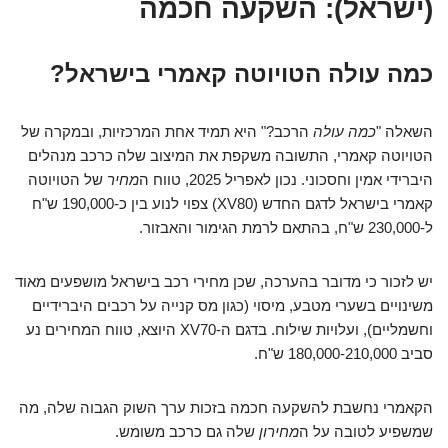
(ישראל): השקעה חכמה
כמה עולה הטויוטה קאמרי בישראל?
השאלה "
כמה עולה
הרכב?" היא תמיד אחת המרכזיות, ובמקרה של
הטויוטה קאמרי, התשובה משקפת את המיצוב שלה כרכב מנהלים
היברידי אמין וחסכוני. נכון לאפריל 2025, טווח ה
מחיר
של הטויוטה
קאמרי בישראל לדגם החדש (XV80) צפוי לנוע בין כ-190,000 ש"ח
ל-230,000 ש"ח, בהתאם לרמת הגימור והאבזור.
יש לזכור כי מדובר בהערכה, שכן מחירי רכב בישראל מושפעים מאוד
משינויים בשערי מטבע, מיסוי (כגון מס קנייה על רכבים היברידיים
וחשמליים), ועלויות שילוח. בדגם ה-XV70 היוצא, טווח המחירים נע
סביב 180,000-210,000 ש"ח.
הקאמרי נחשבת להשקעה חכמה בזכות ערך השוק הגבוה שלה, מה
שמשפיע לטובה על ה
מחירון
שלה גם כרכב משומש.