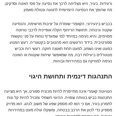
ורעידות. בעיר, היא מצליחה לרכך את נסיעה על פסי האטה וסדקים,
מה שהופך את הנסיעה היומיומית לרגועה ונטולת מאמץ.
בכביש בינעירוני, הקאמרי שומרת על יציבות מרשימה, והנסיעה
שקטה ונינוחה. תחושת הריחוף הקלה אופיינית לרכבי טויוטה
מסוימים, והיא נעימה במיוחד למי שמעדיף נוחות על פני נוקשות
ספורטיבית. בידוד הרעשים הוא מהטובים בקטגוריה. רעש המנוע
כמעט ואינו נשמע, למעט תחת תאוצה חזקה. רעשי רוח וכביש
מנוטרלים ביעילות רבה, מה שמאפשר שיחות שקטות או האזנה
נעימה למוזיקה גם במהירויות גבוהות.
התנהגות דינמית ותחושת היגוי
הטויוטה קאמרי אינה מתיימרת להיות מכונית ספורט, אך היא מציעה
התנהגות כביש בטוחה וצפויה. ההיגוי חשמלי ומכויל להיות קל ונוח
לתמרון בעיר, אם כי הוא לא מספק שפע של משוב לנהג. הוא מדויק
מספיק כדי לכוון את הרכב בבטחה, ומשקלו עולה מעט במהירויות