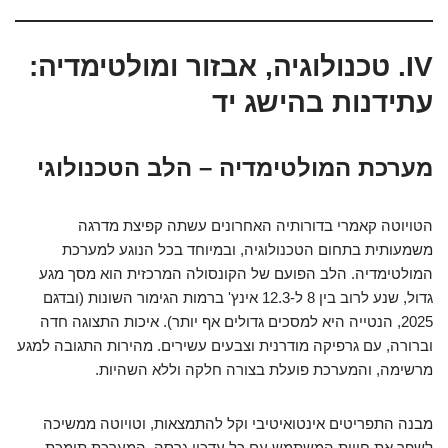
IV. טכנולוגיה, אבזור ומולטימדיה:
עתידנות בהישג יד
מערכת המולטימדיה – הלב הטכנולוגי
הטויוטה קאמרי בדורותיה האחרונים עשתה קפיצת מדרגה
משמעותית בתחום הטכנולוגיה, ובמיוחד בכל הנוגע למערכת
המולטימדיה. הלב הפועם של הקונסולה המרכזית הוא מסך מגע
גדול, שנע לרוב בין 8 ל-12.3 אינץ' ברמות הגימור השונות (ובדגם
2025, הנטייה היא למסכים גדולים אף יותר). איכות התצוגה חדה
וברורה, עם גרפיקה מודרנית וצבעים עשירים. מהירות התגובה למגע
מרשימה, והמערכת פועלת בצורה חלקה וללא השהיות.
מבנה התפריטים אינטואיטיבי וקל להתמצאות, וטויוטה ממשיכה
לשפר את חווית המשתמש עם כל עדכון גרסה. המערכת תומכת