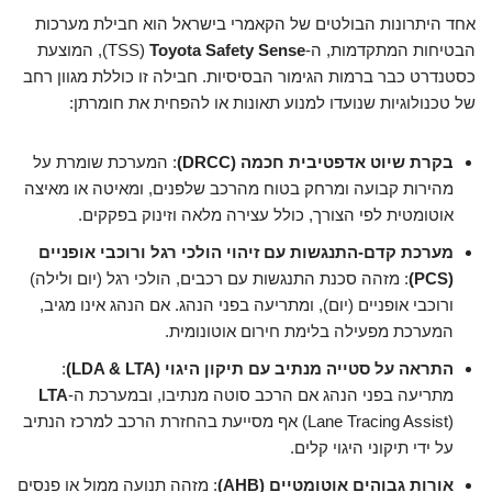
אחד היתרונות הבולטים של הקאמרי בישראל הוא חבילת מערכות
הבטיחות המתקדמות, ה-
Toyota Safety Sense
(TSS), המוצעת
כסטנדרט כבר ברמות הגימור הבסיסיות. חבילה זו כוללת מגוון רחב
של טכנולוגיות שנועדו למנוע תאונות או להפחית את חומרתן:
בקרת שיוט אדפטיבית חכמה (DRCC)
: המערכת שומרת על
מהירות קבועה ומרחק בטוח מהרכב שלפנים, ומאיטה או מאיצה
אוטומטית לפי הצורך, כולל עצירה מלאה וזינוק בפקקים.
מערכת קדם-התנגשות עם זיהוי הולכי רגל ורוכבי אופניים
(PCS)
: מזהה סכנת התנגשות עם רכבים, הולכי רגל (יום ולילה)
ורוכבי אופניים (יום), ומתריעה בפני הנהג. אם הנהג אינו מגיב,
המערכת מפעילה בלימת חירום אוטונומית.
התראה על סטייה מנתיב עם תיקון היגוי (LDA & LTA)
:
מתריעה בפני הנהג אם הרכב סוטה מנתיבו, ובמערכת ה-
LTA
(Lane Tracing Assist) אף מסייעת בהחזרת הרכב למרכז הנתיב
על ידי תיקוני היגוי קלים.
אורות גבוהים אוטומטיים (AHB)
: מזהה תנועה ממול או פנסים