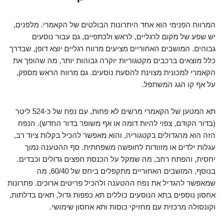
המרווח הפנימי הוא אחד היתרונות הבולטים של הקאמרי. מלפנים,
יש שפע של מקום לרגליים, לראש ולכתפיים, גם עבור נוסעים
גבוהים. המושבים האחוריים מציעים מרווח רגליים יוצא דופן, שבדרך
כלל מוצאים ברכבים מקטגוריות יוקרה גבוהות יותר, מה שהופך את
הקאמרי למכונית מצוינת להסעת נוסעים. גם מרווח הראש מספק,
על אף קו הגג המשתפל.
תא המטען של הקאמרי מרשים לא פחות, עם נפח של כ-524 ליטר
(בדור הקודם, צפוי להיות דומה או אף משופר בדור החדש). הנפח
הזה הוא מהגדולים בקטגוריה, והוא מאפשר להכיל בקלות ציוד רב,
עגלות ילדים או מזוודות לחופשה משפחתית. סף ההטענה נמוך
יחסית, והפתח רחב, מה שמקל על הכנסת חפצים גדולים וכבדים.
בנוסף, המושבים האחוריים מתקפלים ביחס של 60/40, מה
שמאפשר להגדיל את נפח ההטענה ולהכיל פריטים ארוכים. פתרונות
אחסון נוספים בתא הנוסעים כוללים תא כפפות גדול, תאים בדלתות,
וקונסולה מרכזית עם מחזיקי כוסות ותא אחסון שימושי.