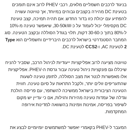
בניגוד לרכבים חשמליים מלאים, רכבי PHEV לרוב אינם תומכים
בטעינת DC מהירה בקצבים גבוהים במיוחד, אך טויוטה עשויה
להפתיע עם יכולת כזו בדור החדש. אם תהיה תמיכה, קצב טעינת
DC מקסימלי יכול לעמוד על כ-30-50kW, שיאפשר טעינה מ-10%
ל-80% בתוך כ-30-60 דקות, תלוי בגודל הסוללה ובקצב הטעינה. סוג
המחבר הסטנדרטי בישראל לרכבים היברידיים וחשמליים הוא
Type
2
לטעינת AC, ו-
CCS2
לטעינת DC.
טויוטה מציעה לרוב אפליקציות ייעודיות לניהול הרכב, שסביר להניח
שיכללו גם פונקציות ניהול טעינה עבור גרסת ה-PHEV. אפליקציות
אלו מאפשרות לנטר את מצב הסוללה, לתזמן טעינה לשעות
שהתעריפים זולים יותר, ולקבל התראות על סיום טעינה. חווית
הטעינה הציבורית בישראל ממשיכה להשתפר, עם פריסה הולכת
וגדלה של עמדות טעינה מהירות ורגילות, אם כי עדיין יש מקום
לשיפור בפריסה, אמינות וזמינות בהשוואה למדינות אירופה
המתקדמות.
המעבר ל-PHEV בקאמרי יאפשר למשתמשים יומיומיים לבצע את