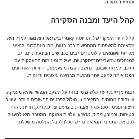
ותחזוקה נמוכה.
קהל היעד ומבנה הסקירה
קהל היעד העיקרי של הטויוטה קאמרי בישראל הוא מגוון למדי. היא
מתאימה למשפחות המחפשות רכב בטוח, מרווח וחסכוני, לנציגי
מכירות שגומאים קילומטרים רבים בכבישים הבינעירוניים, וגם
למנהלים שמעריכים דיסקרטיות, יעילות ומינימום התעסקות עם
הרכב. למרות שבעבר נחשבה קצת משעממת, הדורות האחרונים
הפכו אותה למעט יותר מרגשת מבחינה עיצובית ודינמית.
רבות מן
חוות דעת גולשים
מדברות על השקט הנפשי שהיא מעניקה,
וזו נקודה מהותית. בסקירה זו, נצלול לפרטים החשובים ביותר: עיצוב
חיצוני ופנימי, טכנולוגיה ואבזור, ביצועים ו
צריכת דלק
, חווית נהיגה,
בטיחות, וכמובן,
מחיר
,
מחירון
ועלויות אחזקה. המטרה היא להעניק
לכם את התמונה המלאה כדי שתוכלו לקבל החלטה מושכלת.