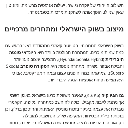
השילוב הייחודי של יוקרה נגישה, יעילות אנרגטית מרשימה, ומוניטין
שאין שני לו, הופך אותה לשחקנית מרכזית בסגמנט זה.
מיצוב בשוק הישראלי ומתחרים מרכזיים
בשוק הישראלי התחרותי, הטויוטה קאמרי מתמודדת ראש בראש עם
כמה שמות מוכרים. המתחרה הבולטת ביותר היא ה
יונדאי סונטה
היברידית
(Hyundai Sonata Hybrid), המציעה עיצוב נועז יותר
וחבילת אבזור עשירה. מתחרה נוספת היא ה
סקודה סופרב
(Skoda
Superb), שמתגאה במרווח פנים עצום ובמחיר אטרקטיבי, אם כי
היא מציעה פחות אופציות הנעה היברידיות.
גם ה
קיה K5
(Kia K5), שאינה משווקת כרגע בישראל באופן רשמי
אך ניתנת לייבוא מקביל, יכולה להיחשב כמתחרה עקיפה. הקאמרי
מבדלת את עצמה בעיקר בזכות מוניטין האמינות והחיסכון בדלק, וכן
בזכות חבילת הבטיחות המקיפה שלה, הנחשבת למובילה
בקטגוריה. היא פונה למי שמחפש פשרה מושכלת בין יוקרה, נוחות