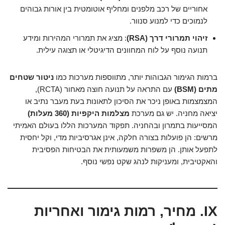
אחוריים של רכב מלפנים ומחליף אוטומטית בין אורות גבוהים
לנמוכים כדי למנוע סנוור.
זיהוי תמרורי דרך (RSA)
: מציג את תמרורי המהירות ומידע
תנועה נוסף על לוח המחוונים הדיגיטלי או תצוגה עילית.
ברמות הגימור הגבוהות יותר, מתווספות מערכות כמו
ניטור שטחים
מתים (BSM)
עם התראה על תנועה חוצה מאחור (RCTA),
המצמצמות באופן ניכר את הסיכון לתאונות בעת מעבר נתיב או
יציאה מחניה. יש גם מערכת
מצלמות היקפיות (360 מעלות)
המסייעות בתמרון ובהחניה. תפקוד המערכות הללו בעולם האמיתי
מרשים: הן פועלות בצורה חלקה, אינן אגרסיביות מדי, וקל יחסית
לתפעל אותן. הן משפרות משמעותית את הבטיחות הפסיבית
והאקטיבית, ומעניקות לנהג שקט נפשי נוסף.
IX. מחיר, רמות גימור ואחריות