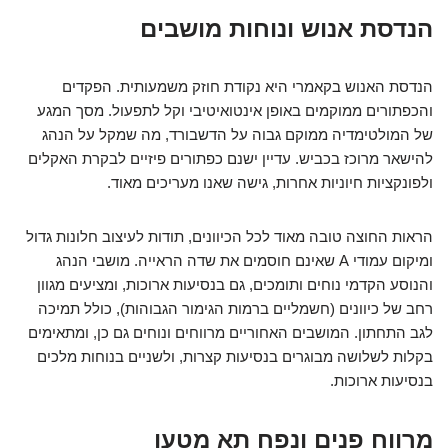
הנדסת אנוש ונוחות מושבים
הנדסת האנוש בקאמרי היא נקודת חוזק משמעותית. הפקדים
והכפתורים ממוקמים באופן אינטואיטיבי וקל לתפעול. מסך המגע
של המולטימדיה ממוקם גבוה על הדשבורד, מה שמקל על הנהג
להישאר מרוכז בכביש. עדיין ישנם כפתורים פיזיים לבקרת האקלים
ולפונקציות חיוניות אחרות, גישה שאנו מעריכים מאוד.
הראות החוצה טובה מאוד לכל הכיוונים, תודות לעיצוב חלונות גדול
ומיקום עמודי A שאינם חוסמים את שדה הראייה. מושבי הנהג
והנוסע הקדמי נוחים ותומכים, גם בנסיעות ארוכות, ומציעים מגוון
רחב של כיוונים (חשמליים ברמות הגימור הגבוהות), כולל תמיכה
לגב התחתון. המושבים האחוריים מרווחים ונוחים גם כן, ומתאימים
בקלות לשלושה מבוגרים בנסיעות קצרות, ולשניים בנוחות מלכים
בנסיעות ארוכות.
מרווח פנים ונפח תא מטען