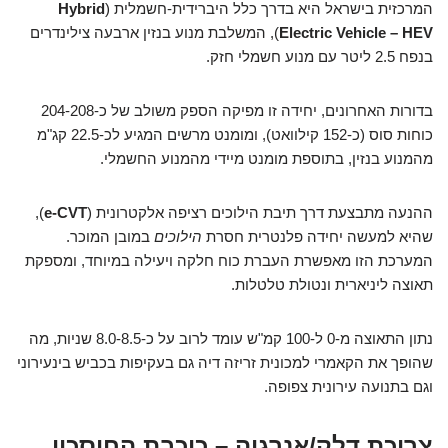
המרכזית בישראל היא בדרך כלל היברידית-חשמלית (
Hybrid
Electric Vehicle – HEV
), המשלבת מנוע בנזין ארבעה צילינדרים
בנפח 2.5 ליטר עם מנוע חשמלי חזק.
בדורות האחרונים, יחידה זו מפיקה הספק משולב של כ-204-208
כוחות סוס (כ-152 קילוואט), ומומנט מרשים המגיע לכ-22.5 קג"מ
מהמנוע בנזין, בתוספת מומנט מיידי מהמנוע החשמלי.
ההנעה מתבצעת דרך תיבת הילוכים רציפה אלקטרונית (
e-CVT
),
שהיא למעשה יחידה פלנטרית חסרת
הילוכים
במובן המוכר.
המערכת הזו מאפשרת העברת כוח חלקה ויעילה במיוחד, ומספקת
תאוצה ליניארית ונטולת טלטלות.
נתון התאוצה מ-0 ל-100 קמ"ש עומד לרוב על כ-8.0-8.5 שניות, מה
שהופך את הקאמרי למכונית זריזה דיה גם בעקיפות בכביש בינעירוני
וגם בתנועה עירונית צפופה.
צריכת דלק/אנרגיה – כוכבת החיסכון