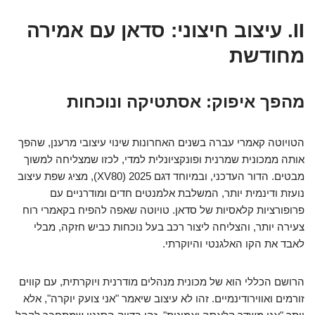
II. עיצוב חיצוני: סדאן עם אמירה
מחודשת
מהפך איפוק: אסתטיקה ונוכחות
הטויוטה קאמרי עברה בשנים האחרונות שינוי עיצובי מרענן, שהפך
אותה ממכונית שמרנית ופונקציונלית למדי, לכזו שמצליחה למשוך
מבטים. הדור העדכני, ובמיוחד דגם 2025 (XV80), מציג שפת עיצוב
נועזת ודינמית יותר, המשלבת אלמנטים חדים ומודרניים עם
פרופורציות קלאסיות של סדאן. טויוטה שאפה להפיח בקאמרי רוח
צעירה יותר, והצליחה ליצור רכב בעל נוכחות כביש חזקה, מבלי
לאבד את הקו האלגנטי והיוקרתי.
הרושם הכללי הוא של מכונית מנהלים מודרנית ויוקרתית, עם קווים
זורמים ואווירודינמיים. זהו לא עיצוב שיאמר "אני צועק יוקרה", אלא