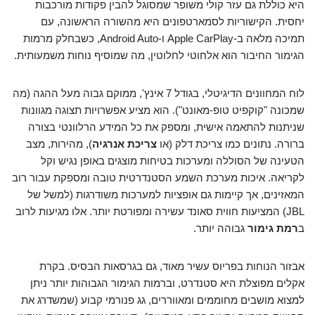
היא כוללת גם עזר קולי משופר שמסוגל להבין פקודות מורכבות
יחסית. הקישוריות לסמארטפונים היא מהשורה הראשונה, עם
תמיכה מלאה ב-Apple CarPlay ו-Android Auto, כשבחלק מרמות
הגימור החיבור הוא אלחוטי לחלוטין, מה שמוסיף נוחות משמעותית.
לוח המחוונים הדיגיטלי, בגודל 7 אינץ', ממוקם גבוה מעל ההגה (מה
שמכונה "קוקפיט טופ-מאונט"). הוא מציע אפשרויות תצוגה מגוונות
שניתנות להתאמה אישית, ומספק את כל המידע הרלוונטי בצורה
ברורה. נתונים כמו צריכת דלק (או
צריכת אנרגיה
), מהירות, מצב
הטעינה של הסוללה ומערכות בטיחות מוצגים באופן נגיש וקל
לקריאה. איכות מערכת השמע הסטנדרטית טובה ומספקת עבור רוב
המאזינים, אך קיימות גם אופציות למערכות משודרגות (למשל של
JBL) המציעות חווית סאונד עשירה ומפורטת יותר. אלו מגיעות לרוב
ב
רמת גימור
גבוהה יותר.
אבזור הנוחות בפריוס עשיר מאוד, גם בגרסאות הבסיס. בקרת
אקלים מפוצלת היא סטנדרט, וברמות הגימור הגבוהות יותר ניתן
למצוא מושבים מחוממים ומאווררים, גג פנורמי קבוע (שמשדרג את