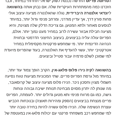
ה
טויוטה פריוס
החדשה נכנסת לשוק ישראלי תחרותי במיוחד, וכבר
הזכרנו כמה מהמתחרות העיקריות שלה. אם נבחן אותה
בהשוואה
ל
יונדאי אלנטרה היברידית
, נגלה שהאלנטרה מציעה עיצוב אולי
פחות פורץ דרך, אך עדיין מודרני, ומרחב פנימי גדול יותר, במיוחד
לנוסעים מאחור ולתא המטען. גם צריכת הדלק שלה מצוינת, והיא
מציעה חבילת אבזור עשירה לרוב במחיר מעט נמוך יותר. אולם,
הפריוס עולה עליה בביצועים, בעיצוב החיצוני הדרמטי ובחווית
הנהיגה הדינמית יותר. מי שמחפש פרקטיות מקסימלית במחיר
אטרקטיבי יותר, עשוי להעדיף את האלנטרה, בעוד שהפריוס מיועדת
למי שמוכן לשלם פרמיה עבור סטייל וביצועים.
בהשוואה
ל
קיה נירו פלוס פלאג-אין
, הקרב הופך צמוד עוד יותר,
במיוחד מול גרסת הפריוס פריים. שתי המכוניות מציעות טווח נסיעה
חשמלי מצוין וחסכון ניכר. הנירו פלוס מציעה עיצוב של קרוסאובר,
מה שנותן לה יתרון מסוים מבחינת תנוחת ישיבה גבוהה ונוחות
גישה, כמו גם מרווח פנימי ותא מטען גדולים יותר. לעומתה, הפריוס
פריים מנצחת בביצועים (הספק ומהירות תאוצה) ובנוכחות הכביש
עוצרת הנשימה שלה. הנירו פלוס עשויה להיות בחירה טובה יותר
למי שמחפש רכב משפחתי פרקטי עם יכולות פלאג-אין במעטפת של