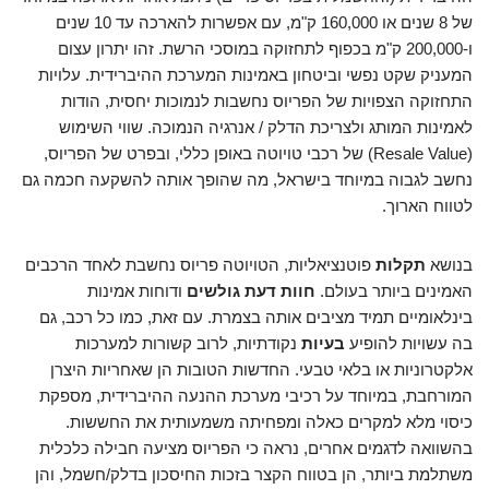
של 8 שנים או 160,000 ק"מ, עם אפשרות להארכה עד 10 שנים
ו-200,000 ק"מ בכפוף לתחזוקה במוסכי הרשת. זהו יתרון עצום
המעניק שקט נפשי וביטחון באמינות המערכת ההיברידית. עלויות
התחזוקה הצפויות של הפריוס נחשבות לנמוכות יחסית, הודות
לאמינות המותג ולצריכת הדלק / אנרגיה הנמוכה. שווי השימוש
(Resale Value) של רכבי טויוטה באופן כללי, ובפרט של הפריוס,
נחשב לגבוה במיוחד בישראל, מה שהופך אותה להשקעה חכמה גם
לטווח הארוך.
בנושא
תקלות
פוטנציאליות, הטויוטה פריוס נחשבת לאחד הרכבים
האמינים ביותר בעולם.
חוות דעת גולשים
ודוחות אמינות
בינלאומיים תמיד מציבים אותה בצמרת. עם זאת, כמו כל רכב, גם
בה עשויות להופיע
בעיות
נקודתיות, לרוב קשורות למערכות
אלקטרוניות או בלאי טבעי. החדשות הטובות הן שאחריות היצרן
המורחבת, במיוחד על רכיבי מערכת ההנעה ההיברידית, מספקת
כיסוי מלא למקרים כאלה ומפחיתה משמעותית את החששות.
בהשוואה לדגמים אחרים, נראה כי הפריוס מציעה חבילה כלכלית
משתלמת ביותר, הן בטווח הקצר בזכות החיסכון בדלק/חשמל, והן