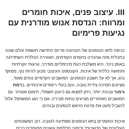
III. עיצוב פנים, איכות חומרים
ומרווח: הנדסת אנוש מודרנית עם
נגיעות פרימיום
כניסה לתא הנוסעים של הטויוטה פריוס החדשה חושפת עולם שונה
בתכלית מזה שהכרנו בדגמים הקודמים. האווירה הכללית השתדרגה
באופן ניכר. היא משלבת כעת מינימליזם מודרני, נגיעות יוקרתיות
ותחושה כללית של איכות. הקונספט העיצובי מכוון להיות נקי, ממוקד
נהג, אך לא על חשבון הנוסעים. המושבים הקדמיים נוחים מאוד,
מציעים תמיכה צידית טובה, והם בעלי ריפודים איכותיים. ב
רמת
גימור
גבוהה יותר, ניתן למצוא גם כיוונון חשמלי, חימום ואוורור. גם
המושבים האחוריים מציעים נוחות סבירה, אם כי הגג המשתפל עלול
להגביל מעט את מרווח הראש לנוסעים גבוהים.
איכות החומרים בתא הנוסעים מפתיעה לטובה. רוב המשטחים
העליונים של הדשבורד ודיפוני הדלתות עשויים מחומרים רכים