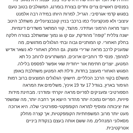
בפנסים ראשיים צרים וחדים בצורת בומרנג, המשולבים בטוב טעם
בפגוש קדמי אגרסיבי. הגריל, למרות היותו במידה רבה אלמנט
עיצובי ולא פונקציונלי כמו ברכבי בנזין קונבנציונליים, משתלב היטב
ויוצר מראה הרמוני ועתידני. מהצד, קווי המתאר משדרים דינמיות.
ישנה צללית "קופה" מהודקת, עם קו גג נמוך שמשתלב בצורה חלקה
בחלק האחורי. קו המותניים גבוה ובתי הגלגלים מודגשים, מה
שמעניק לרכב מראה שרירי ומוצק. גם החלק האחורי לא נשאר אדיש
למהפך. פנסי לד רוחביים ארוכים, המשתרעים לרוחב כל תא
המטען, יוצרים חתימת אור ייחודית שאי אפשר לפספס בלילה.
הפגוש האחורי מעוצב בחדות, ודלת תא המטען משתלבת באופן
מושלם בקווי הרכב הכלליים. חישוקי הגלגלים המוצעים ברוב רמות
הגימור בארץ, בגודל 17 עד 19 אינץ', משלימים את המראה
הספורטיבי ומעניקים לפריוס מראה יוקרתי ומודרני. מבחינת מידות
פיזיות, הפריוס נמוכה יותר מהדור היוצא אך רחבה יותר, מה שמשפר
את יציבותה ומוסיף למראה הקומפקטי-ספורטיבי שלה. היא ארוכה
מעט יותר מרוב המשפחתיות הקומפקטיות, אך קצרה מחלק
מסאלוני המנהלים, מה ששם אותה בעצם בנקודת ביניים
אטרקטיבית.