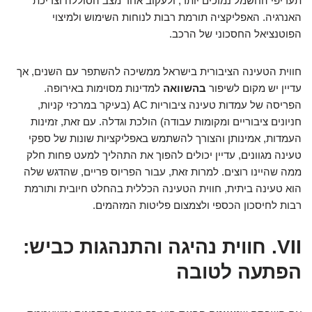
תעריפי החשמל נמוכים יותר, ולעקוב אחר מצב הסוללה וצריכת
האנרגיה. האפליקציה תורמת רבות לנוחות השימוש ולמיצוי
הפוטנציאל החסכוני של הרכב.
חווית הטעינה הציבורית בישראל ממשיכה להשתפר עם השנים, אך
עדיין יש מקום לשיפור
בהשוואה
למדינות מסוימות באירופה.
הפריסה של עמדות טעינה ציבוריות AC (בעיקר במרכזי קניות,
חניונים ציבוריים ומקומות עבודה) הולכת וגדלה. עם זאת, זמינות
העמדות, אמינותן והצורך להשתמש באפליקציות שונות של ספקי
טעינה מגוונים, עדיין יכולים להפוך את התהליך למעט פחות חלק
ממה שהיינו רוצים. למרות זאת, עבור הפריוס פריים, שהדגש שלה
הוא טעינה ביתית, חווית הטעינה הכללית בהחלט חיובית ותורמת
רבות לחיסכון הכספי ולצמצום פליטות המזהמים.
VII. חווית נהיגה והתנהגות כביש:
הפתעה לטובה