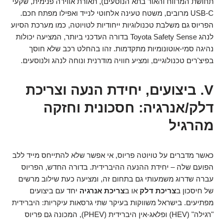
תחושת המרווח והאור בתא הנוסעים), תאורת אווירה פנימית, שקעי
USB-C מרובים, משטח טעינה אלחוטי לנייד ואפילו מפתח חכם.
הפריוס גם משלבת טכנולוגיות ייחודיות לטויוטה, כמו מערכת הסיוע
לנהג Toyota Safety Sense בדורה העדכני ביותר, המציעה יכולות
נהיגה סמי-אוטונומיות מתקדמות. זהו בהחלט רכב שלא חוסך
בפיצ'רים טכנולוגיים, ומציע חוויה מודרנית ונוחה לנהג ולנוסעים.
V. ביצועים, יחידת הנעה וצריכת
דלק/אנרגיה: חסכונית וחזקה
מהרגיל
כאשר מדברים על טויוטה פריוס, אי אפשר שלא להתייחס מייד ללב
הפועם שלה – יחידת ההנעה ההיברידית. בדורה החדש, הפריוס
עברה שדרוג משמעותי גם בתחום זה, ומציעה כעת שילוב מרשים
של חיסכון ב
צריכת דלק
או ב
צריכת אנרגיה
יחד עם ביצועים
מפתיעים. בישראל משווקות בעיקר שתי גרסאות עיקריות: היברידית
"רגילה" (HEV) ופלאג-אין היברידית (PHEV), המכונה גם פריוס