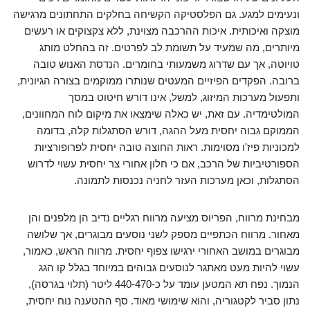
ונעימים למגע. גם הפלסטיקה הקשיחה בחלקים התחתונים מרגישה
מוצקה ואיכותית. איכות ההרכבה מצוינת, ללא צקצוקים או רעשים
מיותרים, מה שמעיד על תשומת לב לפרטים. זה בהחלט מותג
טויוטה, אך עם שדרוג משמעותי בחומרים. הנדסת האנוש טובה
ברובה. הפקדים הפיזיים המעטים שנותרו ממוקמים בצורה הגיונית,
ותפעול מערכות המיזוג, למשל, אינו דורש חיטוט במסך
המולטימדיה. עם זאת, יש כאלה שימצאו את מיקום לוח המחוונים,
הממוקם גבוה יחסית מעל ההגה, דורש הסתגלות קלה, בדומה
למכוניות פיז'ו מסוימות. ראות החוצה טובה יחסית לפרופורציות
הספורטיביות של הרכב, אם כי חלון אחורי צר יחסית עשוי לדרוש
הסתגלות, וכאן מערכות העזר לחניה נכנסות לתמונה.
מבחינת מרווח, הפריוס מציעה מרווח רגליים נדיב הן מלפנים והן
מאחור. מרווח הכתפיים מספק לשני נוסעים מבוגרים, אך שלושה
מבוגרים במושב האחורי ירגישו צפוף יחסית. מרווח הראש, כאמור,
עשוי להיות מעט מאתגר לנוסעים גבוהים במיוחד בגלל קו הגג
הנמוך. נפח תא המטען עומד על כ-440-470 ליטר (תלוי בגרסה),
נתון סביר לקטגוריה, והוא שימושי מאוד. סף ההטענה נוח יחסית,