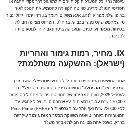
עייפות נהג. כל המערכות קלות יחסית לתפעול דרך פקדי ההגה או
תפריטי המולטימדיה. טויוטה הקפידה להטמיע את הטכנולוגיה
באופן שלא מפריע לנהג, אלא משלים ותומך בו, וזהו יתרון גדול עבור
מי שמחפש שקט נפשי בכביש. בהחלט, הפריוס מציעה חבילת
בטיחות מלאה ועדכנית, המעניקה ביטחון גבוה הן לנוסעים והן
לסביבה.
IX. מחיר, רמות גימור ואחריות
(ישראל): ההשקעה משתלמת?
אחד הנושאים המהותיים ביותר לכל רוכש פוטנציאלי הוא כמובן
ה
מחיר
. אז "
כמה עולה
" הטויוטה פריוס החדשה בישראל? נכון
לאפריל 2025, טווח ה
מחירון
של הטויוטה פריוס מתחיל בסביבות
170,000 ש"ח עבור גרסאות ה-HEV הבסיסיות, ויכול להגיע עד
לכ-220,000 ש"ח ואף יותר עבור גרסאות ה-Prius Prime (PHEV)
המאובזרות ביותר. טויוטה משווקת מספר
רמות גימור
עיקריות
בארץ, כשכל אחת מציעה חבילת אבזור משלה.