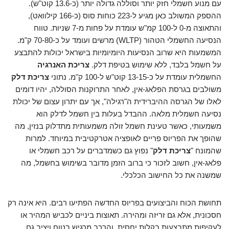
עם מנוע חשמלי חזק יותר וסוללה גדולה יותר (כ-13.6 קוט"ש).
ההספק המשולב כאן מגיע ל-223 כוחות סוס (כ-166 קילוואט),
והתאוצה מ-0 ל-100 קמ"ש עומדת על פחות מ-7 שניות. טווח
הנסיעה החשמלי הטהור (WLTP) מרשים ועומד על כ-70-80 ק"מ.
המשמעות היא שרוב הנסיעות היומיומיות בישראל יכולות להתבצע
על חשמל בלבד, ללא שימוש בטיפת דלק.
צריכת האנרגיה
החשמלית עומדת על כ-13-15 קוט"ש ל-100 ק"מ. נתוני
צריכת דלק
משולבים בגרסת הפלאג-אין, לאחר התרוקנות הסוללה, יהיו דומים
לאלו של הגרסה ההיברידית ה"רגילה", אך עם יתרון עצום של יכולת
נסיעה חשמלית מלאה. ההבדל בעלות בין חשמל לדלק הוא
משמעותי, כאשר טעינת חשמל זולה משמעותית מתדלוק בנזין, מה
שהופך את הפריוס פריים לאופציה אטרקטיבית במיוחד. למרות
שהמונח "
צריכת דלק
" נפוץ גם כשמדברים על רכב חשמלי או
פלאג-אין, חשוב לזכור כי ברוב הזמן מדובר בשימוש בחשמל, מה
שמשנה את כל החישוב הכלכלי.
תחושת הכוח והביצועים בפריוס החדשה הפתיעו רבים. היא אינה רק
חסכונית, אלא גם זריזה ומהירה. תאוצות ביניים לכביש המהיר או
לעקיפות מתבצעות בקלות יחסית, והרכב מרגיש בטוח ויציב גם