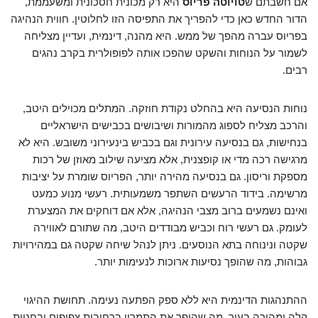
אם חשבתם ש
טויוטה פריוס
היא רק מכונית חסכונית ומשעממת,
הדור החדש כאן כדי להפריך את התפיסה הזו לחלוטין. חווית הנהיגה
בפריוס עברה מהפך של ממש. היא מהנה, דינמית, ועדיין מצליחה
לשמור על הנוחות והשקט שהפכו אותה לפופולרית בקרב נהגים
רבים.
נוחות הנסיעה היא בהחלט נקודת חוזקה. המתלים מכוילים היטב,
והרכב מצליח לספוג מהמורות ושיבושים בכבישים הישראליים
בנחישות, גם בנסיעה עירונית וגם בכביש בינעירוני משובש. היא לא
מרגישה רכה מדי או קופצנית, אלא מציעה שילוב מאוזן של רכות
מספקת וריסון. גם בנסיעה מהירה יותר, הפריוס שומרת על יציבות
מרשימה. בידוד הרעשים השתפר משמעותית. רעשי מנוע כמעט
ואינם נשמעים ברוב מצבי הנהיגה, אלא אם דוחקים את המצערת
לעומק. גם רעשי רוח וכביש מבודדים היטב, מה שתורם לאווירה
שקטה ונינוחה בתא הנוסעים. ניתן לנהל שיחה שקטה גם במהירויות
גבוהות, מה שהופך נסיעות ארוכות לנעימות יותר.
ההתנהגות הדינמית היא ללא ספק הפתעה נעימה. תחושת ההיגוי
קלה ומהירה בעיר, מה שהופך את התמרון ברחובות צפופים ובחניות