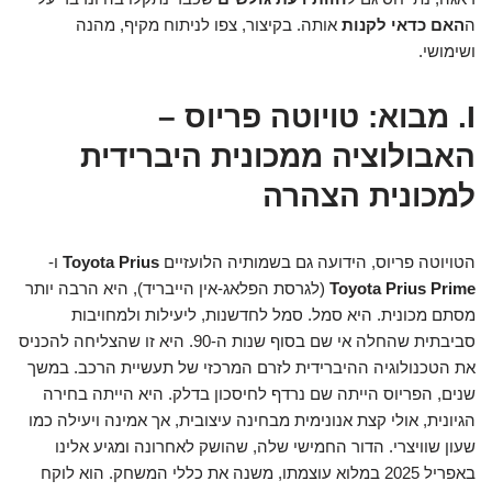
ה
האם כדאי לקנות
אותה. בקיצור, צפו לניתוח מקיף, מהנה
ושימושי.
I. מבוא: טויוטה פריוס –
האבולוציה ממכונית היברידית
למכונית הצהרה
הטויוטה פריוס, הידועה גם בשמותיה הלועזיים
Toyota Prius
ו-
Toyota Prius Prime
(לגרסת הפלאג-אין הייבריד), היא הרבה יותר
מסתם מכונית. היא סמל. סמל לחדשנות, ליעילות ולמחויבות
סביבתית שהחלה אי שם בסוף שנות ה-90. היא זו שהצליחה להכניס
את הטכנולוגיה ההיברידית לזרם המרכזי של תעשיית הרכב. במשך
שנים, הפריוס הייתה שם נרדף לחיסכון בדלק. היא הייתה בחירה
הגיונית, אולי קצת אנונימית מבחינה עיצובית, אך אמינה ויעילה כמו
שעון שוויצרי. הדור החמישי שלה, שהושק לאחרונה ומגיע אלינו
באפריל 2025 במלוא עוצמתו, משנה את כללי המשחק. הוא לוקח