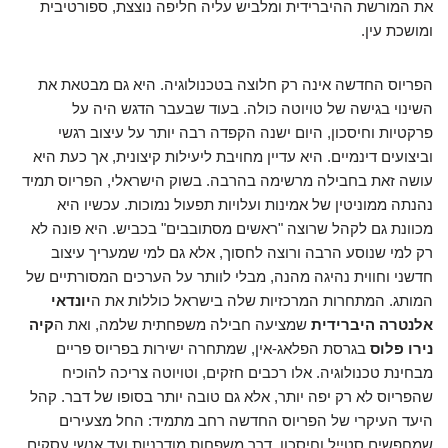
את המורשת ההיברידית ומלביש עליה חליפה נוצצת, ספורטיבית
ומושכת עין.
הפריוס החדשה אינה רק חלוצה בטכנולוגיה. היא גם מבטאת את
השינוי בגישה של טויוטה כולה. בעוד שבעבר הדגש היה על
פרקטיות וחיסכון, היום ישנה הקפדה רבה יותר על עיצוב רגשי
וביצועים דינמיים. היא עדיין מחויבת ליעילות קיצונית, אך כעת היא
עושה זאת בחבילה מרשימה בהרבה. בשוק הישראלי, הפריוס תמיד
נהנתה ממוניטין של אמינות ועלויות תפעול נמוכות. עכשיו היא
מכוונת גם לקהל שרוצה "ראשים מסתובבים" בכביש. היא פונה לא
רק למי שנוסע הרבה ורוצה לחסוך, אלא גם למי שמעריך עיצוב
חדשני וחווית נהיגה מהנה, מבלי לוותר על הערכים המסורתיים של
המותג. המתחרות המרכזיות שלה בישראל כוללות את ה
יונדאי
אלנטרה היברידית
שמציעה חבילה משפחתית שלמה, ואת ה
קיה
נירו פלוס
בגרסת הפלאג-אין, שמתחרה ישירות בפריוס פריים
מבחינת טכנולוגיה. אלו רכבים חזקים, וטויוטה צריכה להוכיח
שהפריוס לא רק יפה יותר, אלא גם טובה יותר בסופו של דבר. קהל
היעד העיקרי של הפריוס החדשה רחב מתמיד: החל מצעירים
שמחפשים סטייל וחיסכון, דרך משפחות מודרניות ועד אנשי עסקים