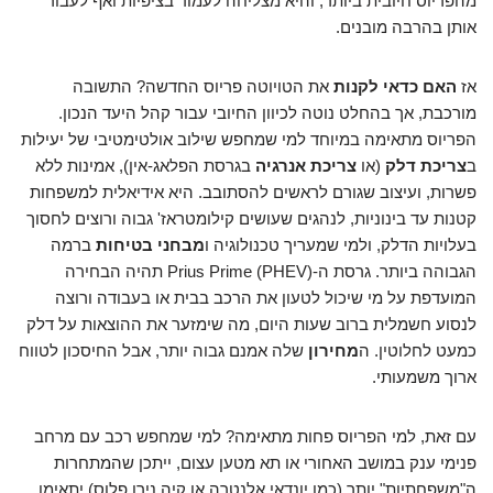
מהפריוס חיובית ביותר, והיא מצליחה לעמוד בציפיות ואף לעבור
אותן בהרבה מובנים.
אז
האם כדאי לקנות
את הטויוטה פריוס החדשה? התשובה
מורכבת, אך בהחלט נוטה לכיוון החיובי עבור קהל היעד הנכון.
הפריוס מתאימה במיוחד למי שמחפש שילוב אולטימטיבי של יעילות
ב
צריכת דלק
(או
צריכת אנרגיה
בגרסת הפלאג-אין), אמינות ללא
פשרות, ועיצוב שגורם לראשים להסתובב. היא אידיאלית למשפחות
קטנות עד בינוניות, לנהגים שעושים קילומטראז' גבוה ורוצים לחסוך
בעלויות הדלק, ולמי שמעריך טכנולוגיה ו
מבחני בטיחות
ברמה
הגבוהה ביותר. גרסת ה-Prius Prime (PHEV) תהיה הבחירה
המועדפת על מי שיכול לטעון את הרכב בבית או בעבודה ורוצה
לנסוע חשמלית ברוב שעות היום, מה שימזער את ההוצאות על דלק
כמעט לחלוטין. ה
מחירון
שלה אמנם גבוה יותר, אבל החיסכון לטווח
ארוך משמעותי.
עם זאת, למי הפריוס פחות מתאימה? למי שמחפש רכב עם מרחב
פנימי ענק במושב האחורי או תא מטען עצום, ייתכן שהמתחרות
ה"משפחתיות" יותר (כמו יונדאי אלנטרה או קיה נירו פלוס) יתאימו