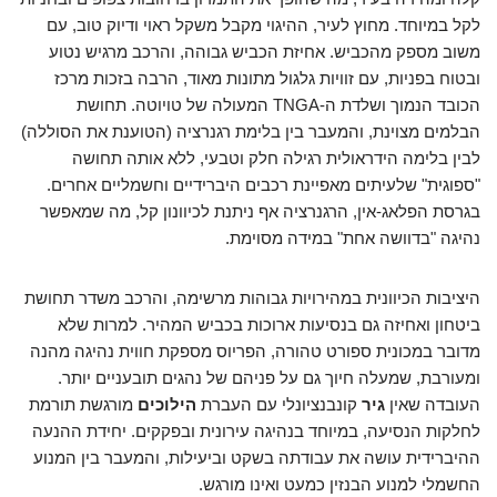
לקל במיוחד. מחוץ לעיר, ההיגוי מקבל משקל ראוי ודיוק טוב, עם
משוב מספק מהכביש. אחיזת הכביש גבוהה, והרכב מרגיש נטוע
ובטוח בפניות, עם זוויות גלגול מתונות מאוד, הרבה בזכות מרכז
הכובד הנמוך ושלדת ה-TNGA המעולה של טויוטה. תחושת
הבלמים מצוינת, והמעבר בין בלימת רגנרציה (הטוענת את הסוללה)
לבין בלימה הידראולית רגילה חלק וטבעי, ללא אותה תחושה
"ספוגית" שלעיתים מאפיינת רכבים היברידיים וחשמליים אחרים.
בגרסת הפלאג-אין, הרגנרציה אף ניתנת לכיוונון קל, מה שמאפשר
נהיגה "בדוושה אחת" במידה מסוימת.
היציבות הכיוונית במהירויות גבוהות מרשימה, והרכב משדר תחושת
ביטחון ואחיזה גם בנסיעות ארוכות בכביש המהיר. למרות שלא
מדובר במכונית ספורט טהורה, הפריוס מספקת חווית נהיגה מהנה
ומעורבת, שמעלה חיוך גם על פניהם של נהגים תובעניים יותר.
העובדה שאין
גיר
קונבנציונלי עם העברת
הילוכים
מורגשת תורמת
לחלקות הנסיעה, במיוחד בנהיגה עירונית ובפקקים. יחידת ההנעה
ההיברידית עושה את עבודתה בשקט וביעילות, והמעבר בין המנוע
החשמלי למנוע הבנזין כמעט ואינו מורגש.