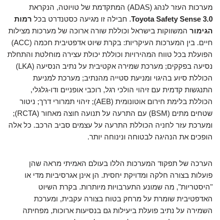
מערכות העזר לנהג (ADAS) המתקדמת של טויוטה, הנקראת
Toyota Safety Sense 3.0
. חבילה זו מגיעה כסטנדרט בכל
רמות
הגימור
המשווקות בישראל וכוללת שורה ארוכה של מערכות מצילות
חיים. בין המערכות העיקריות: בקרת שיוט אדפטיבית חכמה (ACC)
הפועלת בכל טווח המהירויות וכוללת יכולת עצירה מוחלטת והתחלת
נסיעה בפקקים; מערכת שמירה אקטיבית על נתיב הנסיעה (LKA)
הכוללת סיוע בהיגוי ומניעת סטייה מהנתיב; מערכת למניעת
התנגשות קדמית עם זיהוי הולכי רגל, רוכבי אופניים ודו-גלגלי,
הכוללת בלימת חירום אוטונומית (AEB); זיהוי תמרורי דרך; ניטור
שטחים מתים (BSM) עם התרעה על תנועה חוצה מאחור (RCTA);
ומערכת עזר לחניה הכוללת התרעה על עצמים סביב הרכב. כל אלה
הופכים את הנהיגה לבטוחה ונינוחה יותר.
הערכה של תפקוד המערכות הללו בעולם האמיתי מראה שהן
פועלות בצורה חלקה ומדויקת יחסית. הן אינן אגרסיביות מדי או
"היסטריות", מה שמונע התערבויות מיותרות. בקרת השיוט
האדפטיבית שומרת על מרחק בטוח בצורה עקבית, ומערכת
השמירה על נתיב פועלת ביעילות גם בנסיעות ארוכות, מפחיתה