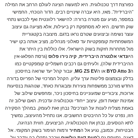
כפורצת דרך טכנולוגית. היא למעשה הציגה לעולם הרחב את המילה
"היברידית". מאז, היא עברה שינויים רבים. הדור הנוכחי, החמישי
במספר, מגיע עם מטרה ברורה: להישאר רלוונטית ואף לכבוש נתחי
שוק חדשים. היא לא מסתפקת רק ביעילות, אלא מציעה גם עיצוב
עוצר נשימה וביצועים שטרם נראו בדגם. מיצובה בקטגוריית
המשפחתיות קומפקטיות עד סאלוני מנהלים, מציב אותה בקו ישיר
מול מתחרות חזקות בשוק הישראלי. אלו כוללות בין היתר את
ה
יונדאי אלנטרה היברידית
,
קיה נירו פלוס
(גרסת הפלאג-אין
ההיברידית שלה), ולעיתים גם רכבים חשמליים קומפקטיים כמו
ה
BYD Atto 3
או ה
MG ZS EV
, עבור קהל יעד שרואה בחיסכון
בדלק ובצמצום פליטות ערך עליון. הקהל המרכזי של הפריוס בדורה
החדש מורכב ממשפחות צעירות ומבוגרות כאחד, שנוהגות בנסיעות
ארוכות, ציבוריים שמעוניינים בחיסכון ניכר, ומחפשים שילוב של
אמינות יוצאת דופן, עיצוב ייחודי וטכנולוגיה עדכנית. האם שילוב זה
באמת מצליח לענות על הצרכים? נבחן זאת לעומק. במהלך הסקירה
הזו, נפרט על כל ההיבטים החשובים. אנו נתחיל מהעיצוב, נמשיך
לתא הנוסעים, נבחן את הטכנולוגיה, הביצועים, חווית הנהיגה,
הבטיחות, וכמובן, נגיע אל ה
מחיר
ורמות הגימור בשוק המקומי. אל
דאגה, נתייחס גם ל
חוות דעת גולשים
שכבר נתקלו בה ונדבר על