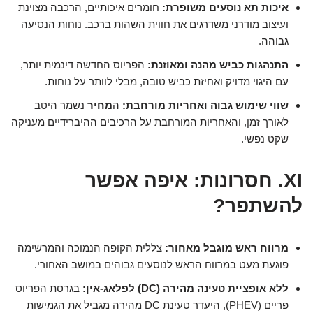
איכות תא נוסעים משופרת:
חומרים איכותיים, הרכבה מצוינת
ועיצוב מודרני משדרגים את חווית השהות ברכב. נוחות הנסיעה
גבוהה.
התנהגות כביש מהנה ומאוזנת:
הפריוס החדשה דינמית יותר,
עם היגוי מדויק ואחיזת כביש טובה, מבלי לוותר על נוחות.
שווי שימוש גבוה ואחריות מורחבת:
ה
מחיר
נשמר היטב
לאורך זמן, והאחריות המורחבת על הרכיבים ההיברידיים מעניקה
שקט נפשי.
XI. חסרונות: איפה אפשר
להשתפר?
מרווח ראש מוגבל מאחור:
צללית הקופה הנמוכה והמרשימה
פוגעת מעט במרווח הראש לנוסעים גבוהים במושב האחורי.
ללא אופציית טעינה מהירה (DC) לפלאג-אין:
בגרסת הפריוס
פריים (PHEV), היעדר טעינת DC מהירה מגביל את הגמישות