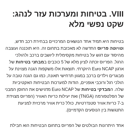
VIII. בטיחות ומערכות עזר לנהג:
שקט נפשי מלא
בטיחות היא תמיד אחד הנושאים המרכזיים בבחירת רכב חדש,
ו
טויוטה פריוס
החדשה לא מאכזבת בתחום זה. היא תוכננה ועוצבה
מהיסוד עם דגש על בטיחות מקסימלית ליושבים ברכב ולהולכי
הרגל. הפריוס זכתה לציון מלא של 5 כוכבים ב
מבחני בטיחות
של
ארגון Euro NCAP היוקרתי. תוצאות אלו משקפות הגנה מצוינת על
מבוגרים וילדים ברכב במגוון תרחישי תאונה, כמו גם הגנה טובה על
הולכי רגל ורוכבי אופניים, הודות למערכות הבטיחות האקטיביות
שלה. ה
מבדקי בטיחות
של Euro NCAP מדגישים את החוסן המבני
של הפלטפורמה (TNGA) ואת יעילות כריות האוויר (הפריוס מצוידת
ב-7 כריות אוויר סטנדרטיות, כולל כרית אוויר מרכזית למניעת
התנגשות בין הנוסעים הקדמיים).
אחד היתרונות הבולטים של הפריוס בתחום הבטיחות הוא חבילת