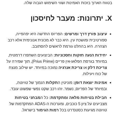
בטווח הארוך בזכות האמינות ושווי השימוש הגבוה שלה.
X. יתרונות: מעבר לחיסכון
עיצוב פורץ דרך ומרשים:
הפריוס החדשה היא יפהפייה,
ספורטיבית ומושכת עין. היא כבר לא מכונית אנונימית אלא רכב
הצהרה. היא בהחלט גורמת לראשים להסתובב.
יחידות הנעה חזקות וחסכוניות:
הביצועים השתפרו דרמטית,
במיוחד בגרסת הפלאג-אין פריים (Prius Prime), תוך שמירה על
צריכת דלק
או
צריכת אנרגיה
נמוכה במיוחד. יש שילוב מנצח
של כוח ויעילות.
אמינות יוצאת דופן:
מוניטין ה
תקלות
הנמוך של טויוטה,
ובמיוחד של הפריוס, נשמר. זהו רכב שקט נפשי שפשוט עובד.
חבילת בטיחות מלאה ומתקדמת:
כל ה
מבחני בטיחות
מצביעים על ציון 5 כוכבים, ומערכות ה-ADAS המתקדמות של
טויוטה מגיעות כסטנדרט בכל
רמות הגימור
בישראל.