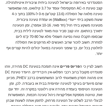
הסטנדרטי באירופה ובישראל לטעינה ביתית וציבורית איטית/רגילה.
קצב טעינת ה-AC המקסימלי עומד על 3.7 קילוואט, מה שמאפשר
טעינה מלאה של הסוללה (13.6 קוט"ש) מ-0 ל-100% בתוך כ-4
שעות משקע ביתי ייעודי (Wallbox) או עמדת טעינה ציבורית.
מטעינה משקע ביתי רגיל (חד פאזי, 10-16 אמפר), זמן הטעינה
יתארך בהתאם. זהו קצב סביר ונוח מאוד לטעינה לילית בבית,
שבסופו תקבלו טווח נסיעה חשמלי מלא של 70-80 ק"מ ליום
למחרת. חשוב לזכור שרוב האנשים לא מרוקנים את הסוללה
לחלוטין בכל יום, כך שזמני הטעינה בפועל יכולים להיות קצרים אף
יותר.
חשוב לציין כי ה
פריוס פריים
אינה תומכת בטעינת DC מהירה, וזהו
סטנדרט מקובל ברוב רכבי הפלאג-אין היברידיים. היעדר טעינת DC
אינו מהווה חסרון משמעותי לרוב המשתמשים ברכב PHEV, מכיוון
שהם מיועדים בעיקר לטעינה יומיומית בבית או בעבודה. לכן, זמן
הטעינה הטיפוסי בעמדה מהירה אינו רלוונטי במקרה זה. יחד עם
זאת, טויוטה מספקת אפליקציות ניהול טעינה חכמות, המאפשרות
לבעלי הרכב לשלוט על הטעינה מרחוק, לתזמן אותה לשעות שבהן