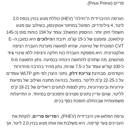
פריים (Prius Prime).
הגרסה ההיברידית ה"רגילה" (HEV) כוללת מנוע בנזין בנפח 2.0
ליטר, 4 צילינדרים, הפועל במחזור אטקינסון, בשילוב עם מנוע
חשמלי חזק יותר. ההספק המשולב עומד על 194 כוחות סוס (כ-145
קילוואט), ומומנט של כ-19 קג"מ. תיבת ה
הילוכים
היא כמובן ה-E-
CVT המוכרת של טויוטה, שהיא למעשה מערכת העברה רציפה
אלקטרונית. היא מספקת העברת כוח חלקה ורציפה ללא שינויי
גיר
מורגשים, מה שתורם לתחושה נינוחה בנסיעה. נתון התאוצה מ-0
ל-100 קמ"ש עומד על כ-7.5 שניות, נתון מהיר בהרבה מהדורות
הקודמים. מבחינת
צריכת דלק
, נתוני היצרן לפי תקן WLTP עומדים
על כ-22-25 ק"מ לליטר. בפועל, בנהיגה מתונה ושילוב של נסיעות
עירוניות ובינעירוניות, ניתן לצפות לנתונים ריאליים של 18-21 ק"מ
לליטר, שהם עדיין נתונים מצוינים וחסכוניים במיוחד. זו התייעלות
משמעותית שבהחלט חוסכת כסף בכיס.
גרסת הפלאג-אין היברידית (PHEV), ה
פריוס פריים
, לוקחת את
העניינים צעד קדימה. היא משלבת את אותו מנוע בנזין 2.0 ליטר, אך