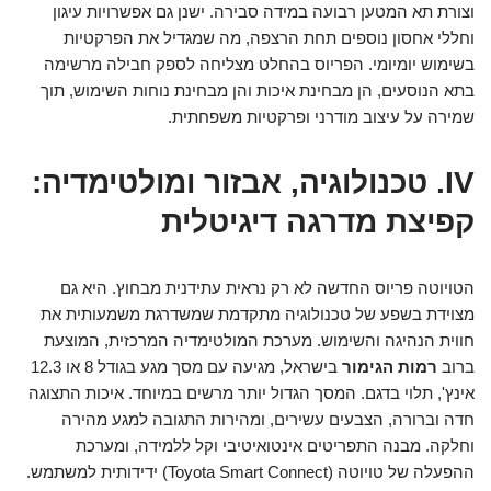
וצורת תא המטען רבועה במידה סבירה. ישנן גם אפשרויות עיגון
וחללי אחסון נוספים תחת הרצפה, מה שמגדיל את הפרקטיות
בשימוש יומיומי. הפריוס בהחלט מצליחה לספק חבילה מרשימה
בתא הנוסעים, הן מבחינת איכות והן מבחינת נוחות השימוש, תוך
שמירה על עיצוב מודרני ופרקטיות משפחתית.
IV. טכנולוגיה, אבזור ומולטימדיה:
קפיצת מדרגה דיגיטלית
הטויוטה פריוס החדשה לא רק נראית עתידנית מבחוץ. היא גם
מצוידת בשפע של טכנולוגיה מתקדמת שמשדרגת משמעותית את
חווית הנהיגה והשימוש. מערכת המולטימדיה המרכזית, המוצעת
ברוב
רמות הגימור
בישראל, מגיעה עם מסך מגע בגודל 8 או 12.3
אינץ', תלוי בדגם. המסך הגדול יותר מרשים במיוחד. איכות התצוגה
חדה וברורה, הצבעים עשירים, ומהירות התגובה למגע מהירה
וחלקה. מבנה התפריטים אינטואיטיבי וקל ללמידה, ומערכת
ההפעלה של טויוטה (Toyota Smart Connect) ידידותית למשתמש.