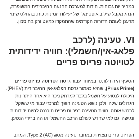
במהירויות גבוהות. הודות למערכת ההנעה ההיברידית המשופרת,
הנהג מקבל שילוב אופטימלי של יעילות וזמינות כוח. בהחלט שינוי
מרענן לעומת הדורות הקודמים שהתמקדו כמעט ורק בחיסכון.
VI. טעינה (לרכב
פלאג-אין/חשמלי): חוויה ידידותית
לטויוטה פריוס פריים
הסעיף הזה רלוונטי במיוחד עבור גרסת ה
טויוטה פריוס פריים
(Prius Prime)
, שהיא כאמור גרסת הפלאג-אין ההיברידית (PHEV).
היכולת לנסוע על חשמל בלבד למרחק ניכר היא אחד היתרונות
הגדולים שלה, ולכן נושא הטעינה הופך למרכזי עבור מי ששוקל
לרכוש אותה. חווית הטעינה בפריוס פריים תוכננה להיות ידידותית
ונגישה, גם למי שחדש לעולם הרכב החשמלי או ההיברידי הנטען.
הפריוס פריים מצוידת במחבר טעינה מסוג Type 2 (AC), המחבר