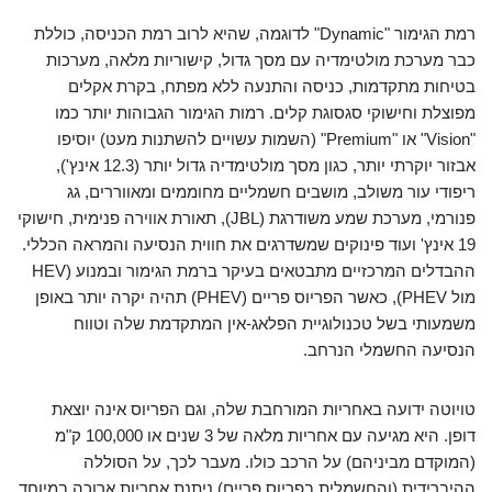
רמת הגימור "Dynamic" לדוגמה, שהיא לרוב רמת הכניסה, כוללת
כבר מערכת מולטימדיה עם מסך גדול, קישוריות מלאה, מערכות
בטיחות מתקדמות, כניסה והתנעה ללא מפתח, בקרת אקלים
מפוצלת וחישוקי סגסוגת קלים. רמות הגימור הגבוהות יותר כמו
"Vision" או "Premium" (השמות עשויים להשתנות מעט) יוסיפו
אבזור יוקרתי יותר, כגון מסך מולטימדיה גדול יותר (12.3 אינץ'),
ריפודי עור משולב, מושבים חשמליים מחוממים ומאווררים, גג
פנורמי, מערכת שמע משודרגת (JBL), תאורת אווירה פנימית, חישוקי
19 אינץ' ועוד פינוקים שמשדרגים את חווית הנסיעה והמראה הכללי.
ההבדלים המרכזיים מתבטאים בעיקר ברמת הגימור ובמנוע (HEV
מול PHEV), כאשר הפריוס פריים (PHEV) תהיה יקרה יותר באופן
משמעותי בשל טכנולוגיית הפלאג-אין המתקדמת שלה וטווח
הנסיעה החשמלי הנרחב.
טויוטה ידועה באחריות המורחבת שלה, וגם הפריוס אינה יוצאת
דופן. היא מגיעה עם אחריות מלאה של 3 שנים או 100,000 ק"מ
(המוקדם מביניהם) על הרכב כולו. מעבר לכך, על הסוללה
ההיברידית (והחשמלית בפריוס פריים) ניתנת אחריות ארוכה במיוחד