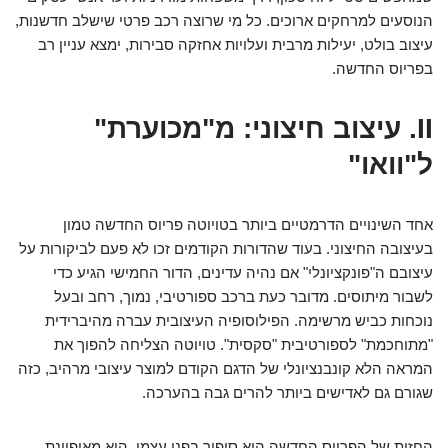
הנוסעים למרחקים ארוכים. כל מי שרוצה רכב פרטי שישלב חדשנות,
עיצוב בולט, יעילות מרבית ועלויות אחזקה סבירות, ימצא עניין רב
בפריוס החדשה.
II. עיצוב חיצוני: מ"מכוערת"
ל"וואו"
אחד השינויים הדרמטיים ביותר בטויוטה פריוס החדשה טמון
בעיצובה החיצוני. בעוד שהדורות הקודמים זכו לא פעם לביקורות על
עיצובם ה"פונקציונלי" אם נהיה עדינים, הדור החמישי הגיע כדי
לשבור מיתוסים. מדובר כעת ברכב ספורטיבי, נמוך, רחב ובעל
נוכחות כביש מרשימה. הפילוסופיה העיצובית עברה מהיברידית
"מתוחכמת" לספורטיבית "סקסית". טויוטה הצליחה להפוך את
המראה הלא קונבנציונלי של הדגם הקודם למוצר עיצובי מרהיב, כזה
שגורם גם לאדישים ביותר להרים גבה בהערכה.
החזית של הפריוס החדשה היא סיפור בפני עצמו. היא מאופיינת