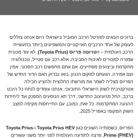
ברוכים הבאים לפורטל הרכב המוביל בישראל! היום אנחנו צוללים
לעומק של אחד הרכבים האייקוניים והמשפיעים ביותר בתעשיית
הרכב העולמית – ה
טויוטה פריוס (Toyota Prius)
. לא עוד מכונית
שמורה למכורים לאיכות הסביבה, אלא רכב עם סטייל, טכנולוגיה
מתקדמת וביצועים מפתיעים. אם אתם מחפשים רכב חסכוני, אמין
ועם אמירה, הגעתם למקום הנכון. בואו נבדוק האם הדור החדש של
הפריוס מצליח לשמר את מורשתו החלוצית ולהציע חבילה
אטרקטיבית לשוק הישראלי התובעני. אנחנו עומדים לנתח כל היבט
ברכב, החל מהעיצוב החדשני, דרך תא הנוסעים המפנק ועד ליחידות
ההנעה המתקדמות. כל זאת, כמובן, עם התייחסות מקיפה למצב
השוק המקומי באפריל 2025.
הפריוס, בשמותיה השונים כגון
Toyota Prius HEV
ו-
Toyota Prius
Prime (PHEV)
, פרצה לתודעה העולמית לפני יותר משני עשורים