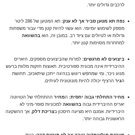
לרכבים גדולים יותר.
נפח תא מטען סביר אך לא ענק:
תא המטען של 286 ליטר
מספק לשימוש יומיומי. הוא עשוי להיות קטן מדי עבור משפחות
גדולות או לטיולים עם ציוד רב. במובן זה, הוא
בהשוואה
למתחרות מסוימות קטן יותר.
ביצועים לא מרגשים:
למרות שהביצועים מספקים, היאריס
ההיברידית אינה מכונית ספורטיבית. תאוצות חזקות מלוות ברעש
מנוע ניכר, ומי שמחפש ריגוש בנהיגה ייתכן שיתאכזב. תחושת
ה
גיר
הרציף יכולה להיות מונוטונית לעיתים.
מחיר התחלתי גבוה יחסית:
ה
מחיר
ההתחלתי של הטויוטה
יאריס ההיברידית גבוה
בהשוואה
למכוניות סופר-מיני לא
היברידיות. אמנם היא מציעה חיסכון ב
צריכת דלק
, אך ההשקעה
הראשונית גבוהה יותר.
מערכת מולטימדיה טובה אך לא פורצת דרך:
בעוד