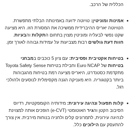
הכללית של הרכב.
אמינות ומוניטין:
טויוטה ידועה באמינותה הבלתי מתפשרת.
הטויוטה יאריס ההיברידית ממשיכה את המסורת הזו. היא מציעה
שקט נפשי לבעליה ומוניטין מצוין בתחום ה
תקלות
וה
בעיות
.
חוות דעת גולשים
רבות מצביעות על עמידות גבוהה לאורך זמן.
בטיחות אקטיבית ופסיבית:
עם ציון 5 כוכבים ב
מבחני
בטיחות
של Euro NCAP וחבילת בטיחות Toyota Safety Sense
מתקדמת כסטנדרט, היאריס מציעה רמת בטיחות מהגבוהות
ביותר בקטגוריה. היא מעניקה הגנה מקסימלית לנוסעים ולהולכי
רגל.
קלות תפעול ונהיגה עירונית:
מידותיה הקומפקטיות, רדיוס
הסיבוב הקטן וה
גיר
האוטומטי (e-CVT) הופכים אותה למצוינת
לנהיגה עירונית, לתמרונים קלים ולחניה בנוחות מירבית. אין צורך
להתעסק עם
הילוכים
כלל.