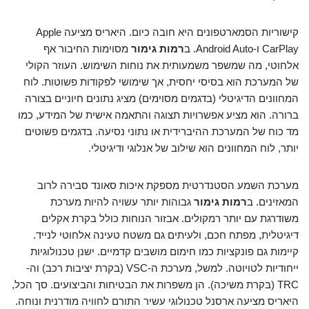
קישוריות הסמארטפונים היא חובה כיום. היאריס מציעה Apple
CarPlay ו-Android Auto. ב
רמות גימור
מסוימות החיבור אף
אלחוטי, מה שמשפר משמעותית את נוחות השימוש. העוזר הקולי
של המערכת הוא בסיסי יחסית, אך שימושי לפקודות פשוטות. לוח
המחוונים הדיגיטלי (בדגמים מסוימים) מציג נתונים חיוניים בצורה
ברורה. הוא מציע אפשרויות תצוגה והתאמה אישית של המידע, כמו
מד כוח של המערכת ההיברידית או נתוני נסיעה. בדגמים פשוטים
יותר, לוח המחוונים הוא שילוב של אנלוגי ודיגיטלי.
מערכת השמע הסטנדרטית מספקת איכות סאונד סבירה לרוב
המאזינים. ב
רמות גימור
גבוהות יותר עשויה להיות מערכת
משודרגת עם יותר רמקולים. אבזור הנוחות כולל בקרת אקלים
דיגיטלית, מפתח חכם, ולעיתים גם משטח טעינה אלחוטי לנייד.
קיימות גם פונקציות כמו חימום מושבים קדמיים. ישנן טכנולוגיות
ייחודיות לטויוטה. למשל, מערכת ה-VSC (בקרת יציבות רכב) וה-
TRC (בקרת משיכה). הן משפרות את הבטיחות והביצועים. סך הכל,
היאריס מציעה ארסנל טכנולוגי עשיר התורם לחוויה מודרנית ונוחה.