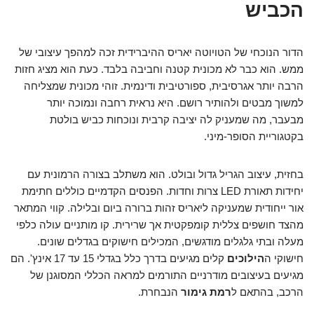
הכביש
הדור הנוכחי של הטויוטה יאריס ההיברידית זכה למהפך עיצובי של
ממש. הוא כבר לא מכונית קטנה וחביבה בלבד. כעת הוא מציג חזות
הרבה יותר אגרסיבית, ספורטיבית ודינמית. זוהי מכונית שמצליחה
למשוך מבטים ולהותיר רושם. היא נראית רחבה ונמוכה יותר
מבעבר, מה שמעניק לה יציבה קרבית ונוכחות כביש בולטת
בקטגוריית הסופר-מיני.
בחזית, עיצוב הגריל גדול ובולט. הוא משתלב בצורה הרמונית עם
יחידות תאורת LED צרות וחדות. הפנסים הקדמיים כוללים חתימת
אור ייחודית שמעניקה ליאריס זהות ברורה ביום ובלילה. קווי המתאר
מהצד חושפים צללית קומפקטית אך שרירית. קו מותניים עולה כלפי
מעלה ובתי גלגלים מודגשים, המכילים חישוקים בגדלים שונים.
חישוקי ה
הילוכים
קלים מגיעים בדרך כלל בגדלי 15 עד 17 אינץ'. הם
מגיעים בעיצובים מודרניים התורמים למראה הכללי המסוגנן של
הרכב, בהתאם ל
רמת גימור
הנבחרת.