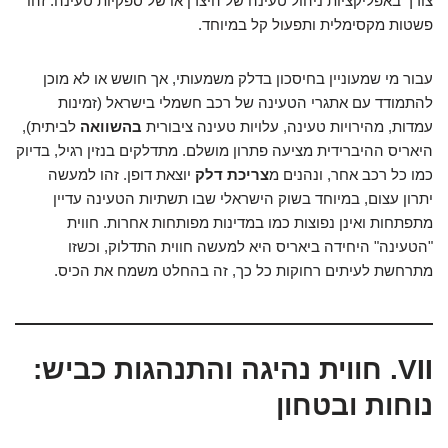
צורך באפליקציות ניהול טעינה של היצרן או של ספקיות טעינה. זהו
פשטות מקסימלית ותפעול קל במיוחד.
עבור מי שמעוניין בחיסכון בדלק משמעותי, אך חושש או לא מוכן
להתמודד עם אתגרי הטעינה של רכב חשמלי בישראל (זמינות
עמדות, מהירויות טעינה, עלויות טעינה ציבורית
בהשוואה
לביתית),
היאריס ההיברידית מציעה פתרון מושלם. מתדלקים בנזין רגיל, בדיוק
כמו כל רכב אחר, ונהנים מ
צריכת דלק
יוצאת דופן. זהו למעשה
יתרון עצום, במיוחד בשוק הישראלי שבו תשתיות הטעינה עדיין
מתפתחות ואינן נפוצות כמו במדינות מפותחות אחרות. חווית
"הטעינה" היחידה ביאריס היא למעשה חווית התדלוק, וכשזו
מתרחשת לעיתים רחוקות כל כך, זה בהחלט משמח את הכיס.
VII. חווית נהיגה והתנהגות כביש:
נוחות ובטחון