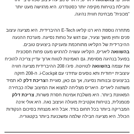
וחבילת בטיחות מקיפה יותר כסטנדרט. היא מרגישה מעט יותר
"מכונית" מבחינת חווית נהיגה.
מתחרה נוספת היא רנו קליאו E-Tech ההיברידית. היא מציעה עיצוב
פנים וחוץ מושך וצעיר, עם דגש על נוחות נסיעה. מערכת ההנעה
ההיברידית של הקליאו מתוחכמת ומעניקה ביצועים טובים.
בהשוואה
ליאריס, הקליאו עשויה להרגיש מעט פחות חסכונית
בפועל בנהיגה מסוימת. גם האמינות לטווח ארוך עדיין צריכה להוכיח
את עצמה
בהשוואה
לטויוטה. פיג'ו 208 ההיברידית מציעה חוויה
עיצובית ייחודית ותא נוסעים עתידני עם i-Cockpit. ה-208 חזקה
בביצועים ובנוחות נסיעה, אך גם כאן, סוגיית ה
צריכת דלק
לא תמיד
משתווה ליאריס. היאריס מצליחה למצוא את המיצוב שלה כבחירה
המאוזנת ביותר. היא משלבת אמינות חסרת פשרות,
צריכת דלק
פנומנלית, בטיחות אקטיבית מעולה ועיצוב נאה. היא אולי אינה
המבריקה ביותר בכל תחום בודד. אבל היא מנצחת בסיכום הנקודות
הכולל. היא מציעה חבילה שלמה ומשכנעת ביותר בקטגוריה.