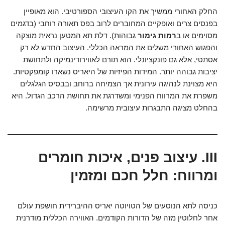
החלק האחורי ממשיך את הקו העיצובי הספורטיבי. הוא מאופיין
בפנסים צרים ואופקיים המחוברים לרוב בפס תאורה רוחבי (בדגמים
מסוימים או ב
רמות גימור
גבוהות). דלת תא המטען נראית מוצקה
והפגוש האחורי משלים את המראה הכללי. העיצוב החדש לא רק
אסתטי, אלא גם פונקציונלי. הוא תורם לאווירודינמיקה ולתחושת
יציבות גבוהה יותר. המידות הפיזיות של היאריס נשארו קומפקטיות.
היא מצוינת לנהיגה עירונית אך הצמיחה ברוחב ובבסיס הגלגלים
משפרת את המרווח הפנימי ומשדרגת את תחושת הרכב הגדול. היא
בהחלט מציגה התבגרות עיצובית מרשימה.
III. עיצוב פנים, איכות חומרים
ומרווח: חלל חכם ומזמין
כניסה לתא הנוסעים של הטויוטה יאריס ההיברידית חושפת עולם
אחר לחלוטין מזה של הדורות הקודמים. האווירה הכללית מודרנית