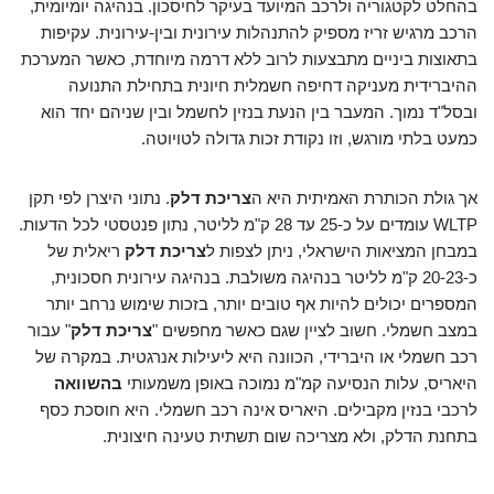
בהחלט לקטגוריה ולרכב המיועד בעיקר לחיסכון. בנהיגה יומיומית,
הרכב מרגיש זריז מספיק להתנהלות עירונית ובין-עירונית. עקיפות
בתאוצות ביניים מתבצעות לרוב ללא דרמה מיוחדת, כאשר המערכת
ההיברידית מעניקה דחיפה חשמלית חיונית בתחילת התנועה
ובסל"ד נמוך. המעבר בין הנעת בנזין לחשמל ובין שניהם יחד הוא
כמעט בלתי מורגש, וזו נקודת זכות גדולה לטויוטה.
אך גולת הכותרת האמיתית היא ה
צריכת דלק
. נתוני היצרן לפי תקן
WLTP עומדים על כ-25 עד 28 ק"מ לליטר, נתון פנטסטי לכל הדעות.
במבחן המציאות הישראלי, ניתן לצפות ל
צריכת דלק
ריאלית של
כ-20-23 ק"מ לליטר בנהיגה משולבת. בנהיגה עירונית חסכונית,
המספרים יכולים להיות אף טובים יותר, בזכות שימוש נרחב יותר
במצב חשמלי. חשוב לציין שגם כאשר מחפשים "
צריכת דלק
" עבור
רכב חשמלי או היברידי, הכוונה היא ליעילות אנרגטית. במקרה של
היאריס, עלות הנסיעה קמ"מ נמוכה באופן משמעותי
בהשוואה
לרכבי בנזין מקבילים. היאריס אינה רכב חשמלי. היא חוסכת כסף
בתחנת הדלק, ולא מצריכה שום תשתית טעינה חיצונית.