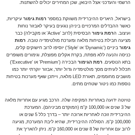
הרשמי והעדכני אצל היבואן, שכן המחירים יכולים להשתנות.
בישראל, היאריס ההיברידית משווקת במספר
רמות גימור
עיקריות,
כאשר ההבדלים המרכזיים ביניהן נוגעים בעיקר לאבזור נוחות
ועיצוב. ה
רמת גימור
הבסיסית (לרוב 'Active' או מקבילה) כבר
מציעה חבילת בטיחות מלאה ומערכת מולטימדיה טובה.
רמות
גימור
ביניים ('Dynamic' או 'Style') יוסיפו לרוב חישוקים קלים,
כניסה והנעה ללא מפתח, בקרת אקלים מפוצלת, וגימורים משופרים
בתא הנוסעים.
רמת הגימור
הבכירה ('Premium' או 'Executive')
תכלול לעיתים מסך מולטימדיה גדול יותר, אבזור יוקרתי יותר כמו
מושבים מחוממים, תאורת LED מלאה, וייתכן שאף מערכות בטיחות
נוספות כמו ניטור שטחים מתים.
טויוטה ידועה באחריות המקיפה שלה. הרכב מגיע עם אחריות מלאה
של 3 שנים או 100,000 ק"מ (המוקדם מביניהם). המערכת
ההיברידית זוכה לאחריות ארוכה יותר – בדרך כלל 5 שנים או
100,000 ק"מ. הסוללה ההיברידית, שהיא ליבת המערכת, מגיעה
לרוב עם אחריות של 8 שנים או 160,000 ק"מ. ניתן להאריך את