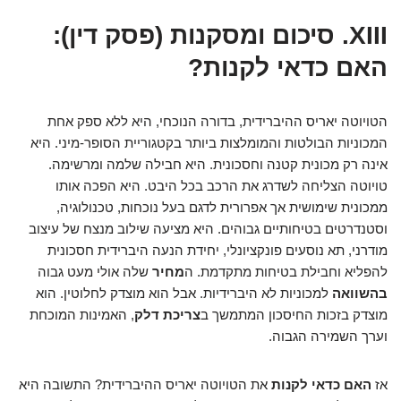
XIII. סיכום ומסקנות (פסק דין):
האם כדאי לקנות?
הטויוטה יאריס ההיברידית, בדורה הנוכחי, היא ללא ספק אחת
המכוניות הבולטות והמומלצות ביותר בקטגוריית הסופר-מיני. היא
אינה רק מכונית קטנה וחסכונית. היא חבילה שלמה ומרשימה.
טויוטה הצליחה לשדרג את הרכב בכל היבט. היא הפכה אותו
ממכונית שימושית אך אפרורית לדגם בעל נוכחות, טכנולוגיה,
וסטנדרטים בטיחותיים גבוהים. היא מציעה שילוב מנצח של עיצוב
מודרני, תא נוסעים פונקציונלי, יחידת הנעה היברידית חסכונית
להפליא וחבילת בטיחות מתקדמת. ה
מחיר
שלה אולי מעט גבוה
בהשוואה
למכוניות לא היברידיות. אבל הוא מוצדק לחלוטין. הוא
מוצדק בזכות החיסכון המתמשך ב
צריכת דלק
, האמינות המוכחת
וערך השמירה הגבוה.
אז
האם כדאי לקנות
את הטויוטה יאריס ההיברידית? התשובה היא