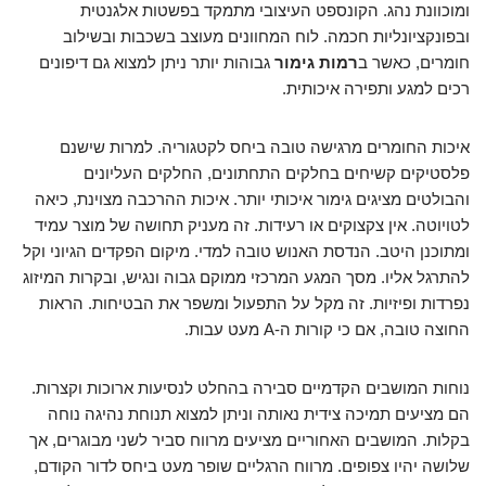
ומוכוונת נהג. הקונספט העיצובי מתמקד בפשטות אלגנטית
ובפונקציונליות חכמה. לוח המחוונים מעוצב בשכבות ובשילוב
חומרים, כאשר ב
רמות גימור
גבוהות יותר ניתן למצוא גם דיפונים
רכים למגע ותפירה איכותית.
איכות החומרים מרגישה טובה ביחס לקטגוריה. למרות שישנם
פלסטיקים קשיחים בחלקים התחתונים, החלקים העליונים
והבולטים מציגים גימור איכותי יותר. איכות ההרכבה מצוינת, כיאה
לטויוטה. אין צקצוקים או רעידות. זה מעניק תחושה של מוצר עמיד
ומתוכנן היטב. הנדסת האנוש טובה למדי. מיקום הפקדים הגיוני וקל
להתרגל אליו. מסך המגע המרכזי ממוקם גבוה ונגיש, ובקרות המיזוג
נפרדות ופיזיות. זה מקל על התפעול ומשפר את הבטיחות. הראות
החוצה טובה, אם כי קורות ה-A מעט עבות.
נוחות המושבים הקדמיים סבירה בהחלט לנסיעות ארוכות וקצרות.
הם מציעים תמיכה צידית נאותה וניתן למצוא תנוחת נהיגה נוחה
בקלות. המושבים האחוריים מציעים מרווח סביר לשני מבוגרים, אך
שלושה יהיו צפופים. מרווח הרגליים שופר מעט ביחס לדור הקודם,