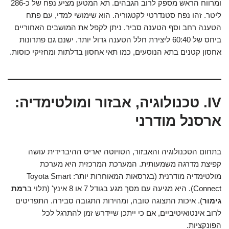
ומרווח הראש מספק לרוב הגבהים. תא המטען מציע נפח של כ-286
ליטר. זהו נפח סטנדרטי לקטגוריה. הוא שימושי למדי, עם פתח
הטענה רחב וסף הטענה סביר. ניתן לקפל את המושבים האחוריים
ביחס של 60:40 ליצירת חלל הטענה גדול יותר. ישנם גם פתרונות
אחסון קטנים בתא הנוסעים, כמו תאי אחסון בדלתות ומחזיקי כוסות.
IV. טכנולוגיה, אבזור ומולטימדיה:
ארסנל מודרני
בתחום הטכנולוגיה והאבזור, הטויוטה יאריס ההיברידית עושה
קפיצת מדרגה משמעותית. המערכת המרכזית היא מערכת
מולטימדיה מודרנית (בגרסאות המאוחרות יותר: Toyota Smart
Connect). היא מגיעה עם מסך מגע בגודל 7 או 8 אינץ' (תלוי ב
רמת
גימור
). איכות התצוגה טובה, ומהירות התגובה סבירה. התפריטים
לרוב אינטואיטיביים, אם כי ייתכן שיידרש זמן להתרגל לכל
הפונקציות.