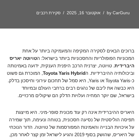
CarGuru
by
אוקטובר 16, 2025
סקירת רכבים
ברוכים הבאים לסקירה המקיפה והמעמיקה ביותר על אחת
המכוניות הפופולריות והחסכוניות ביותר בישראל: ה
טויוטה יאריס
היברידית
. טויוטה, יצרנית הרכב היפנית הענקית, ידועה באמינותה
וביכולותיה ההיברידיות. ה
Toyota Yaris Hybrid
, המוכרת גם פשוט
כ-Toyota Yaris או Yaris, היא סמל של תחכום עירוני וחיסכון בדלק.
היא כבשה את ליבם של נהגים רבים ברחבי העולם ובמיוחד
בישראל, שם יוקר המחיה ועלויות הדלק הם שיקולים מרכזיים.
היאריס ההיברידית אינה רק עוד מכונית סופר-מיני. היא מייצגת
תפיסה הוליסטית של נסיעה חסכונית, בטוחה ונעימה, תוך שמירה
על איכויות הבנייה והאמינות המפורסמות של טויוטה. הדור הנוכחי
של היאריס, שהושק בסוף 2019 והגיע לישראל זמן קצר לאחר מכן,