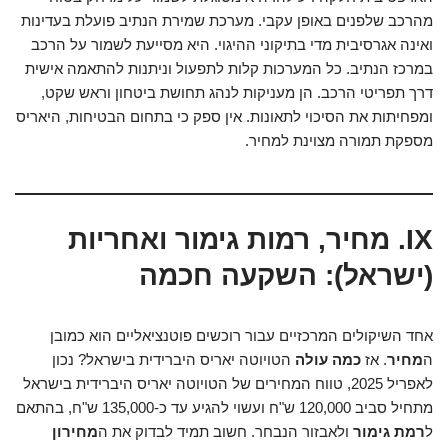
מהרכב שלפנים באופן עקבי. מערכת שמירת הנתיב פועלת בעדינות
ואינה אגרסיבית מדי בתיקוני ההיגוי. היא מסייעת לשמור על הרכב
במרכז הנתיב. כל המערכות קלות לתפעול וניתנות להתאמה אישית
דרך תפריטי הרכב. הן מעניקות לנהג תחושת ביטחון וראש שקט,
ומפחיתות את הסיכוי לתאונות. אין ספק כי בתחום הבטיחות, היאריס
מספקת תמורה מצוינת למחיר.
IX. מחיר, רמות גימור ואחריות
(ישראל): השקעה חכמה
אחד השיקולים המרכזיים עבור רוכשים פוטנציאליים הוא כמובן
ה
מחיר
. אז
כמה עולה
הטויוטה יאריס היברידית בישראל? נכון
לאפריל 2025, טווח המחירים של הטויוטה יאריס היברידית בישראל
מתחיל סביב 120,000 ש"ח ועשוי להגיע עד כ-135,000 ש"ח, בהתאם
ל
רמת גימור
ולאבזור הנבחר. חשוב תמיד לבדוק את ה
מחירון