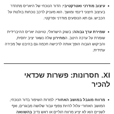
עיצוב מודרני ואטרקטיבי:
הדור הנוכחי של היאריס מתהדר
בעיצוב חיצוני דינמי ומושך. הוא מעניק לרכב נוכחות בולטת על
הכביש. גם תא הנוסעים מודרני ופרקטי.
שמירת ערך גבוהה:
בשוק הישראלי, טויוטה יאריס ההיברידית
שומרת על ערכה היטב. ה
מחירון
שלה נשאר יציב יחסית,
והביקוש הגבוה הופך אותה לרכישה חכמה גם בהיבט של מכירה
עתידית.
XI. חסרונות: פשרות שכדאי
להכיר
מרווח מוגבל במושב האחורי:
למרות השיפור בדור הנוכחי,
המושב האחורי עלול להיות צפוף עבור שלושה מבוגרים, ואף
לשניים הוא לא יציע מרווח רגליים או ראש נדיב
בהשוואה