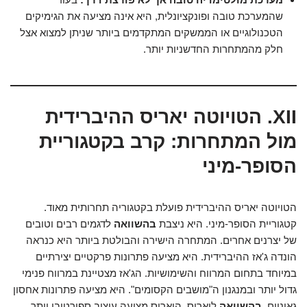
שהמערכת טובה ופונקציונלית, היא אינה מציעה את הגימיקים
הטכנולוגיים או הממשקים המתקדמים ביותר שניתן למצוא אצל
חלק מהמתחרות החדשניות יותר.
XII. הטויוטה יאריס ההיברידית
מול המתחרות: קרב בקטגוריית
הסופר-מיני
הטויוטה יאריס ההיברידית פועלת בקטגוריה תחרותית מאוד.
קטגוריית הסופר-מיני. היא ניצבת
בהשוואה
לדגמים רבים וטובים
של יצרנים אחרים. המתחרה הישירה והבולטת ביותר היא כנראה
הונדה ג'אז ההיברידית. היא מציעה פתרונות פרקטיים יצירתיים
במיוחד בתחום המרווח והשימושיות. הג'אז מצטיינת במרווח פנימי
גדול יותר ובמנגנון ה"מושבים הקסומים". היא מציעה פתרונות אחסון
גאוניים.
בהשוואה
ליאריס, היאריס מציעה עיצוב ספורטיבי יותר