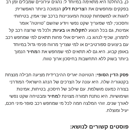
כן, בהחלט! היא מתאימה במיוחד ל: נהגים עירוניים שמבלים זמן רב
בפקקים ומחפשים את ה
צריכת דלק
הנמוכה ביותר האפשרית;
לזוגות או למשפחות קטנות המעוניינות ברכב שני אמין, בטיחותי
וחסכוני; למי שמעריך שקט נפשי ויודע שהשם "טויוטה" אומר
אמינות, גם בכל הנוגע ל
תקלות
או
בעיות
; ולכל מי שרוצה רכב קל
לתמרון, שכיף לנהוג בו. היאריס אולי פחות תתאים למי שמחפש רכב
עם ביצועים ספורטיביים או למי שצריך מרווח פנימי גדול במיוחד
באופן קבוע. היא גם לא תתאים למי שמחפש את ה
מחיר
הנמוך
ביותר בשוק ללא התחשבות בחיסכון ארוך טווח.
פסק הדין הסופי:
הטויוטה יאריס ההיברידית מציעה חבילה מנצחת
בקטגוריה שלה. היא עונה על הצרכים של הנהג הישראלי המודרני
בצורה כמעט מושלמת. עם שילוב של חיסכון, בטיחות, אמינות
ושימושיות. היא נותנת תמורה מצוינת ל
מחיר
ומבטיחה שקט נפשי
לאורך שנים. זוהי המלצה חמה לכל מי שמחפש רכב סופר-מיני חכם,
יעיל ומוצלח.
פוסטים קשורים לנושא: