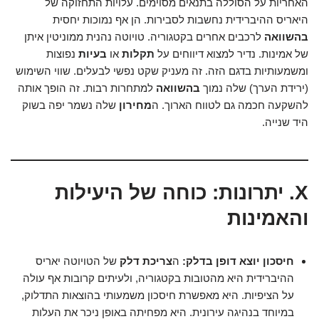
האחריות על הסוללה בתנאים מסוימים. עלויות התחזוקה של
היאריס ההיברידית נחשבות לסבירות. הן אף נמוכות יחסית
בהשוואה
לרכבים אחרים בקטגוריה. טויוטה נהנית ממוניטין איתן
של אמינות. נדיר למצוא דיווחים על
תקלות
או
בעיות
נפוצות
ומשמעותיות בדגם הזה. זה מעניק שקט נפשי לבעלים. שווי השימוש
(ירידת הערך) שלה נמוך
בהשוואה
למתחרות רבות. זה הופך אותה
להשקעה חכמה גם לטווח הארוך. ה
מחירון
שלה נשמר יפה בשוק
היד שנייה.
X. יתרונות: כוחה של היעילות
והאמינות
חיסכון יוצא דופן בדלק:
ה
צריכת דלק
של הטויוטה יאריס
ההיברידית היא מהטובות בקטגוריה, ולעיתים קרובות אף עולה
על הציפיות. היא מאפשרת חיסכון משמעותי בהוצאות התדלוק,
במיוחד בנהיגה עירונית. היא מפחיתה באופן ניכר את העלות