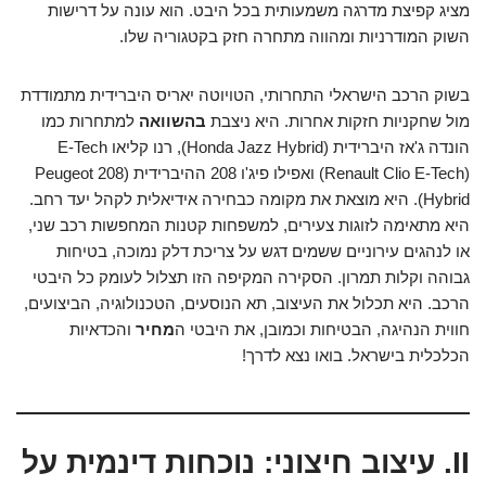
מציג קפיצת מדרגה משמעותית בכל היבט. הוא עונה על דרישות
השוק המודרניות ומהווה מתחרה חזק בקטגוריה שלו.
בשוק הרכב הישראלי התחרותי, הטויוטה יאריס היברידית מתמודדת
מול שחקניות חזקות אחרות. היא ניצבת
בהשוואה
למתחרות כמו
הונדה ג'אז היברידית (Honda Jazz Hybrid), רנו קליאו E-Tech
(Renault Clio E-Tech) ואפילו פיג'ו 208 ההיברידית (Peugeot 208
Hybrid). היא מוצאת את מקומה כבחירה אידיאלית לקהל יעד רחב.
היא מתאימה לזוגות צעירים, למשפחות קטנות המחפשות רכב שני,
או לנהגים עירוניים ששמים דגש על צריכת דלק נמוכה, בטיחות
גבוהה וקלות תמרון. הסקירה המקיפה הזו תצלול לעומק כל היבטי
הרכב. היא תכלול את העיצוב, תא הנוסעים, הטכנולוגיה, הביצועים,
חווית הנהיגה, הבטיחות וכמובן, את היבטי ה
מחיר
והכדאיות
הכלכלית בישראל. בואו נצא לדרך!
II. עיצוב חיצוני: נוכחות דינמית על