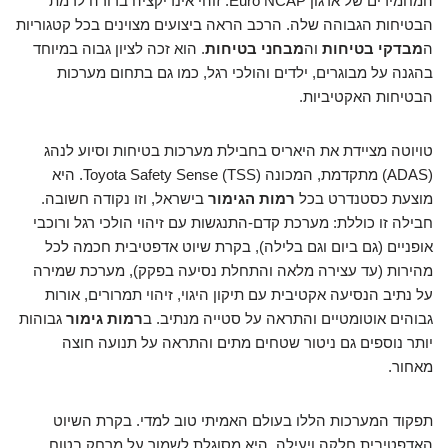
המחמירים של ארגון Euro NCAP. זוהי אינדיקציה ברורה לרמת
הבטיחות הגבוהה שלה. הרכב הראה ביצועים מצוינים בכל קטגוריות
ה
מבדקי בטיחות
וה
מבחני בטיחות
. הוא זכה לציון גבוה במיוחד
בהגנה על מבוגרים, ילדים והולכי רגל, כמו גם בתחום מערכות
הבטיחות האקטיביות.
טויוטה מציידת את היאריס בחבילת מערכות בטיחות וסיוע לנהג
(ADAS) מתקדמת, המכונה Toyota Safety Sense (TSS). היא
מוצעת כסטנדרט בכל
רמות הגימור
בישראל, וזו נקודה חשובה.
חבילה זו כוללת: מערכת קדם-התנגשות עם זיהוי הולכי רגל ורוכבי
אופניים (גם ביום וגם בלילה), בקרת שיוט אדפטיבית חכמה לכל
מהירות (עד עצירה מלאה והתחלת נסיעה בפקק), מערכת שמירה
על נתיב הנסיעה אקטיבית עם תיקון היגוי, זיהוי תמרורים, אורות
גבוהים אוטומטיים והתראה על סטייה מנתיב. ב
רמות גימור
גבוהות
יותר נוספים גם ניטור שטחים מתים והתראה על תנועה חוצה
מאחור.
תפקוד המערכות הללו בעולם האמיתי טוב למדי. בקרת השיוט
האדפטיבית חלקה ויעילה. היא מסוגלת לשמור על מרחק בטוח