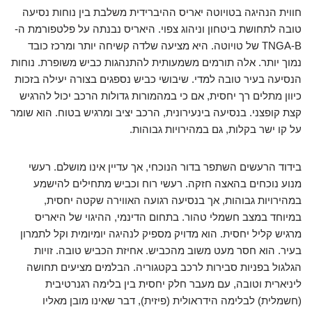
חווית הנהיגה בטויוטה יאריס ההיברידית משלבת בין נוחות נסיעה
טובה לתחושת ביטחון וניהוג צפוי. היאריס נבנתה על פלטפורמת ה-
TNGA-B של טויוטה. היא מציעה שלדה קשיחה יותר ומרכז כובד
נמוך יותר. אלה תורמים משמעותית להתנהגות כביש משופרת. נוחות
הנסיעה בעיר טובה למדי. שיבושי כביש נספגים בצורה יעילה בזכות
כיוון מתלים רך יחסית, אם כי במהמורות גדולות הרכב יכול להרגיש
קצת קופצני. בנסיעה בינעירונית, הרכב יציב ומרגיש בטוח. הוא שומר
על קו ישר בקלות, גם במהירויות גבוהות.
בידוד הרעשים השתפר בדור הנוכחי, אך עדיין אינו מושלם. רעשי
מנוע נוכחים בהאצה חזקה. רעשי רוח וכביש מתחילים להישמע
במהירויות גבוהות, אך בנסיעה רגועה האווירה שקטה יחסית,
במיוחד במצב חשמלי טהור. בתחום הדינמי, ההיגוי של היאריס
מרגיש קליל יחסית. הוא מדויק מספיק לנהיגה יומיומית וקל לתמרון
בעיר. הוא חסר מעט משוב מהכביש. אחיזת הכביש טובה. זויות
הגלגול בפניות סבירות לרכב בקטגוריה. הבלמים מציעים תחושה
ליניארית וטובה, עם מעבר חלק יחסית בין בלימה רגנרטיבית
(חשמלית) לבלימה הידראולית (פיזית), דבר שאינו מובן מאליו