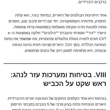
ברכבים היברידיים.
אחד היתרונות הבולטים של היאריס, במיוחד בעיר, הוא קלות
התמרון. מידותיה הקומפקטיות, יחד עם רדיוס סיבוב קטן, הופכים
אותה למכונת חניה ועקיפה מושלמת בסמטאות צרות וצפופות.
היעדר **גיר** מסורתי והעברת **הילוכים** חלקה באמצעות ה-e-
CVT תורם לחוויה נטולת טלטולים ומהמורות, מה שמשפר את נוחות
הנסיעה הכללית. בסך הכל, היאריס מציעה חווית נהיגה נעימה
ובטוחה. היא מתאימה למגוון רחב של נהגים ושימושים.
VIII. בטיחות ומערכות עזר לנהג:
ראש שקט על הכביש
בטיחות היא אחד הקלפים החזקים של הטויוטה יאריס ההיברידית.
היאריס הנוכחית זכתה בציון מרבי של 5 כוכבים במבחני הריסוק