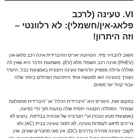
VI. טעינה (לרכב
פלאג-אין/חשמלי): לא רלוונטי –
וזה היתרון!
חשוב להבהיר מיד: הטויוטה יאריס ההיברידית אינה רכב פלאג-אין
(PHEV) ואינה רכב חשמלי מלא (EV). משמעות הדבר היא שאין לה
סוללה גדולה מספיק הדורשת טעינה חיצונית באמצעות כבל. היעדר
הצורך בטעינה הוא למעשה אחד היתרונות הגדולים ביותר שלה
עבור קהל יעד מסוים.
במקום זאת, היאריס היא "היברידית רגילה" או "היברידית מתמלאת
עצמית". הסוללה הקטנה יחסית שלה נטענת תוך כדי נסיעה,
באמצעות מנוע הבנזין וע"י רגנרציה של אנרגיה בבלימה. נהגים לא
צריכים לדאוג לעמדות טעינה, לא לזמני טעינה בבית (AC) ולא
לקצבי טעינה מהירה בדרכים (DC). אין סוגי מחברים שונים, ואין