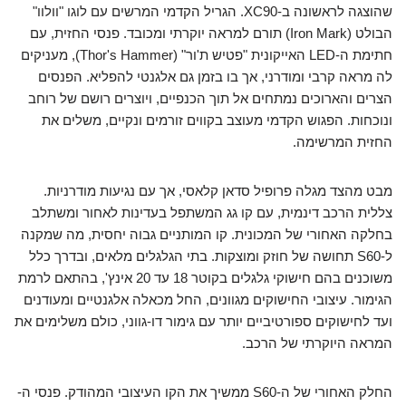
שהוצגה לראשונה ב-XC90. הגריל הקדמי המרשים עם לוגו "וולוו"
הבולט (Iron Mark) תורם למראה יוקרתי ומכובד. פנסי החזית, עם
חתימת ה-LED האייקונית "פטיש ת'ור" (Thor's Hammer), מעניקים
לה מראה קרבי ומודרני, אך בו בזמן גם אלגנטי להפליא. הפנסים
הצרים והארוכים נמתחים אל תוך הכנפיים, ויוצרים רושם של רוחב
ונוכחות. הפגוש הקדמי מעוצב בקווים זורמים ונקיים, משלים את
החזית המרשימה.
מבט מהצד מגלה פרופיל סדאן קלאסי, אך עם נגיעות מודרניות.
צללית הרכב דינמית, עם קו גג המשתפל בעדינות לאחור ומשתלב
בחלקה האחורי של המכונית. קו המותניים גבוה יחסית, מה שמקנה
ל-S60 תחושה של חוזק ומוצקות. בתי הגלגלים מלאים, ובדרך כלל
משוכנים בהם חישוקי גלגלים בקוטר 18 עד 20 אינץ', בהתאם לרמת
הגימור. עיצובי החישוקים מגוונים, החל מכאלה אלגנטיים ומעודנים
ועד לחישוקים ספורטיביים יותר עם גימור דו-גווני, כולם משלימים את
המראה היוקרתי של הרכב.
החלק האחורי של ה-S60 ממשיך את הקו העיצובי המהודק. פנסי ה-