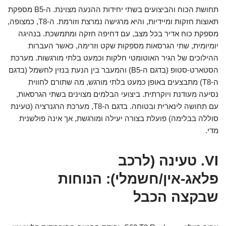
תחושת הכוח והביצועים בשתי יחידות ההנעה מצוינת. ה-B5 מספקת
תאוצות חזקות ומיידיות, והיא מרגישה נמרצת וזורמת. ה-T8, כמצופה,
מספקת כוח אדיר בכל מצב, עם דחיפה חזקה ומתמשכת. בנהיגה
יומיומית, שתי הגרסאות מספקות שקט וזרימה, כאשר העברות
ההילוכים של הגיר האוטומטי חלקות וכמעט בלתי מורגשות. מערכת
הסטארט-סטופ (בדגם ה-B5) והמעבר בין הנעת בנזין לחשמל (בדגם
ה-T8) מתבצעים באופן כמעט בלתי מורגש, מה שתורם לחווית
נסיעה מעודנת ויוקרתית. ביצועי הבלמים מצוינים בשתי הגרסאות,
עם תחושה לינארית ובטוחה. בדגם ה-T8, מערכת הרגנרציה (טעינת
סוללה בבלימה) פועלת בצורה יעילה ומורגשת, אך אינה פולשנית
מדי.
VI. טעינה (לרכב
פלאג-אין/חשמלי): הנוחות
שבקצה הכבל