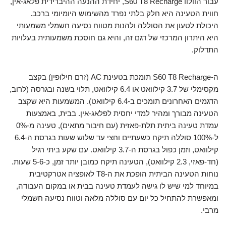
עבור הוולוו S60 T8 Recharge, יחידת ההנעה ההיברידית פלאג-אין,
חווית הטעינה היא חלק בלתי נפרד מהשימוש היומיומי ברכב.
היכולת לטעון את הסוללה ולהנות מטווח נסיעה חשמלי משמעותי
היא היתרון המרכזי של דגם זה, והיא גם חוסכת משמעותית בעלויות
התדלוק.
ה-S60 T8 Recharge תומכת בטעינת AC (זרם חילופין) בקצב
מקסימלי של 3.7 קילוואט או 6.4 קילוואט, תלוי בשנה ובגרסה (לרוב,
הדגמים האחרונים תומכים ב-6.4 קילוואט). המשמעות היא שקצב
הטעינה מבורך ומהיר למדי יחסית לפלאג-אין. בבית, באמצעות
עמדת טעינה ביתית תלת-פאזית (עם חיבור מתאים), טעינה מ-0%
ל-100% סוללה תיקח כשעתיים וחצי עד שלוש שעות בגרסת ה-6.4
קילוואט, וזמן כפול בגרסת ה-3.7 קילוואט. עם שקע ביתי רגיל
(חד-פאזי, 2.3 קילוואט), הטעינה תיקח כמובן יותר זמן, כ-5-6 שעות.
נוחות הטעינה הביתית הופכת את ה-T8 לאופציה אטרקטיבית
במיוחד למי שיש לו גישה לעמדת טעינה בבית או במקום העבודה,
ומאפשרת להתחיל כל יום עם סוללה מלאה וטווח נסיעה חשמלי
מרבי.