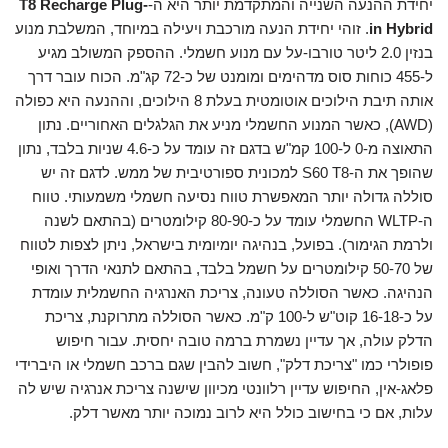
יחידת ההנעה השנייה והמתקדמת יותר היא ה-
T8 Recharge Plug-
in Hybrid
. זוהי יחידת הנעה מורכבת ויעילה במיוחד, המשלבת מנוע
בנזין 2.0 ליטר טורבו-על עם מנוע חשמלי. ההספק המשולב מגיע
ל-455 כוחות סוס מדהימים ומומנט של כ-72 קג"מ. הכוח עובר דרך
אותה תיבת הילוכים אוטומטית בעלת 8 הילוכים, וההנעה היא כפולה
(AWD), כאשר המנוע החשמלי מניע את הגלגלים האחוריים. נתון
התאוצה מ-0 ל-100 קמ"ש בדגם זה עומד על כ-4.6 שניות בלבד, נתון
שהופך את ה-S60 T8 למכונית ספורטיבית של ממש. לדגם זה יש
סוללה גדולה יותר המאפשרת טווח נסיעה חשמלי משמעותי. טווח
ה-WLTP החשמלי עומד על כ-80-90 קילומטרים (בהתאם לשנה
ולרמת הגימור). בפועל, בנהיגה יומיומית בישראל, ניתן לצפות לטווח
של 50-70 קילומטרים על חשמל בלבד, בהתאם לתנאי הדרך ואופי
הנהיגה. כאשר הסוללה טעונה, צריכת האנרגיה החשמלית עומדת
על כ-16-18 קוט"ש ל-100 ק"מ. כאשר הסוללה מתרוקנת, צריכת
הדלק עולה, אך עדיין נשמרת ברמה טובה יחסית. עבור חיפוש
פופולרי כמו "צריכת דלק", חשוב להבין שגם ברכב חשמלי או היברידי
פלאג-אין, החיפוש עדיין רלוונטי מכיוון שישנה צריכת אנרגיה שיש לה
עלות, אם כי בחישוב כולל היא לרוב נמוכה יותר מאשר דלק.