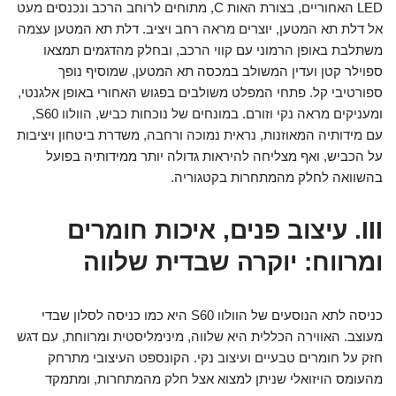
LED האחוריים, בצורת האות C, מתוחים לרוחב הרכב ונכנסים מעט
אל דלת תא המטען, יוצרים מראה רחב ויציב. דלת תא המטען עצמה
משתלבת באופן הרמוני עם קווי הרכב, ובחלק מהדגמים תמצאו
ספוילר קטן ועדין המשולב במכסה תא המטען, שמוסיף נופך
ספורטיבי קל. פתחי המפלט משולבים בפגוש האחורי באופן אלגנטי,
ומעניקים מראה נקי וזורם. במונחים של נוכחות כביש, הוולוו S60,
עם מידותיה המאוזנות, נראית נמוכה ורחבה, משדרת ביטחון ויציבות
על הכביש, ואף מצליחה להיראות גדולה יותר ממידותיה בפועל
בהשוואה לחלק מהמתחרות בקטגוריה.
III. עיצוב פנים, איכות חומרים
ומרווח: יוקרה שבדית שלווה
כניסה לתא הנוסעים של הוולוו S60 היא כמו כניסה לסלון שבדי
מעוצב. האווירה הכללית היא שלווה, מינימליסטית ומרווחת, עם דגש
חזק על חומרים טבעיים ועיצוב נקי. הקונספט העיצובי מתרחק
מהעומס הויזואלי שניתן למצוא אצל חלק מהמתחרות, ומתמקד