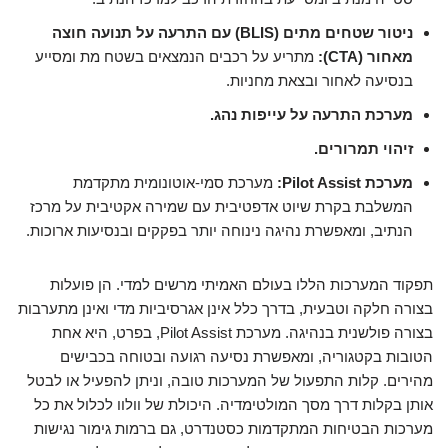
ניטור שטחים מתים (BLIS) עם התרעה על תנועה חוצה
מאחור (CTA):
מתריע על רכבים הנמצאים בשטח מת ומסייע
בנסיעה לאחור ובצאת מחניות.
מערכת התרעה על עייפות נהג.
זיהוי תמרורים.
מערכת Pilot Assist:
מערכת סמי-אוטונומית מתקדמת
המשלבת בקרת שיוט אדפטיבית עם שמירה אקטיבית על מרכז
הנתיב, ומאפשרת נהיגה נינוחה יותר בפקקים ובנסיעות ארוכות.
תפקוד המערכות הללו בעולם האמיתי מרשים למדי. הן פועלות
בצורה חלקה וטבעית, בדרך כלל אינן אגרסיביות מדי ואינן מתערבות
בצורה פולשנית בנהיגה. מערכת Pilot Assist, בפרט, היא אחת
הטובות בקטגוריה, ומאפשרת נסיעה רגועה ובטוחה בכבישים
מהירים. קלות התפעול של המערכות טובה, וניתן להפעיל או לבטל
אותן בקלות דרך מסך המולטימדיה. היכולת של וולוו לכלול את כל
מערכות הבטיחות המתקדמות כסטנדרט, גם ברמות גימור נגישות