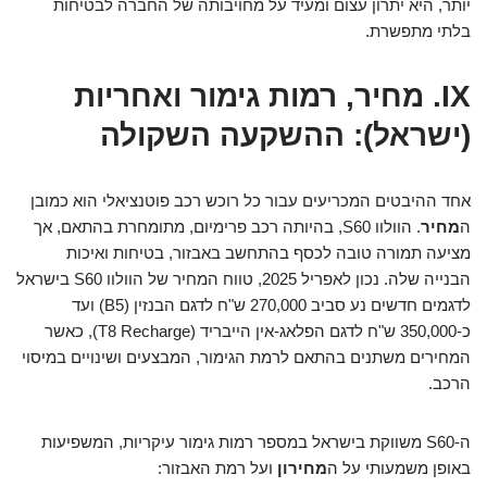
יותר, היא יתרון עצום ומעיד על מחויבותה של החברה לבטיחות
בלתי מתפשרת.
IX. מחיר, רמות גימור ואחריות
(ישראל): ההשקעה השקולה
אחד ההיבטים המכריעים עבור כל רוכש רכב פוטנציאלי הוא כמובן
ה
מחיר
. הוולוו S60, בהיותה רכב פרימיום, מתומחרת בהתאם, אך
מציעה תמורה טובה לכסף בהתחשב באבזור, בטיחות ואיכות
הבנייה שלה. נכון לאפריל 2025, טווח המחיר של הוולוו S60 בישראל
לדגמים חדשים נע סביב 270,000 ש"ח לדגם הבנזין (B5) ועד
כ-350,000 ש"ח לדגם הפלאג-אין הייבריד (T8 Recharge), כאשר
המחירים משתנים בהתאם לרמת הגימור, המבצעים ושינויים במיסוי
הרכב.
ה-S60 משווקת בישראל במספר רמות גימור עיקריות, המשפיעות
באופן משמעותי על ה
מחירון
ועל רמת האבזור: