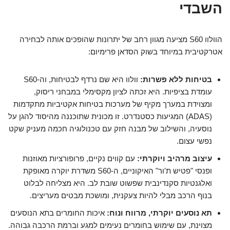
השבדי
הוולוו S60 מציעה מגוון רחב של יתרונות שהופכים אותה לבחירה
אטרקטיבית במיוחד בשוק הסדאן פרימיום:
בטיחות ללא פשרות:
וולוו היא שם נרדף לבטיחות, וה-S60
עומדת בציפיות. היא זכתה לציון מקסימלי במבחני ריסוק,
ומצוידת במערך מקיף של מערכות בטיחות אקטיביות מתקדמות
(ADAS) המגיעות כסטנדרט. זו מכונית שתוכננה מהיסוד להגן על
נוסעיה, והשילוב של מבנה חזק עם טכנולוגיה חכמה מעניק שקט
נפשי עצום.
עיצוב מרהיב ויוקרתי:
עם קווים נקיים, פרופורציות מאוזנות
ופנסי "פטיש ת'ור" האיקוניים, ה-S60 משדרת יוקרה מאופקת
ואלגנטיות סקנדינבית שפשוט שובת לב. היא מצליחה לבלוט
בנוף הרכב מבלי להיות צעקנית, ומושכת מבטים מעריצים.
תא נוסעים יוקרתי, מרווח ונוח:
איכות החומרים בתא הנוסעים
מצוינת, עם שימוש בחומרים נעימים למגע וברמת הרכבה גבוהה.