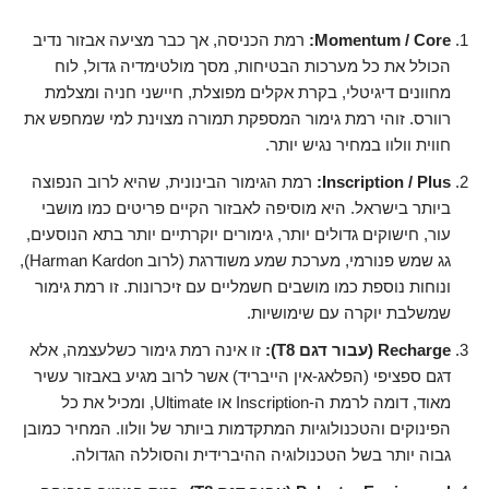
Momentum / Core:
רמת הכניסה, אך כבר מציעה אבזור נדיב
הכולל את כל מערכות הבטיחות, מסך מולטימדיה גדול, לוח
מחוונים דיגיטלי, בקרת אקלים מפוצלת, חיישני חניה ומצלמת
רוורס. זוהי רמת גימור המספקת תמורה מצוינת למי שמחפש את
חווית וולוו במחיר נגיש יותר.
Inscription / Plus:
רמת הגימור הבינונית, שהיא לרוב הנפוצה
ביותר בישראל. היא מוסיפה לאבזור הקיים פריטים כמו מושבי
עור, חישוקים גדולים יותר, גימורים יוקרתיים יותר בתא הנוסעים,
גג שמש פנורמי, מערכת שמע משודרגת (לרוב Harman Kardon),
ונוחות נוספת כמו מושבים חשמליים עם זיכרונות. זו רמת גימור
שמשלבת יוקרה עם שימושיות.
Recharge (עבור דגם T8):
זו אינה רמת גימור כשלעצמה, אלא
דגם ספציפי (הפלאג-אין הייבריד) אשר לרוב מגיע באבזור עשיר
מאוד, דומה לרמת ה-Inscription או Ultimate, ומכיל את כל
הפינוקים והטכנולוגיות המתקדמות ביותר של וולוו. המחיר כמובן
גבוה יותר בשל הטכנולוגיה ההיברידית והסוללה הגדולה.