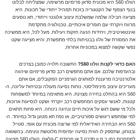
הוולוו S60 היא מכונית סדאן פרימיום מרשימה, שמצליחה לבלוט
בנוף הצפוף של הקטגוריה בזכות תמהיל ייחודי של תכונות. היא
מציעה חבילה שלמה שמשלבת עיצוב אלגנטי וייחודי, תא נוסעים
מרווח ויוקרתי עם חומרים איכותיים, טכנולוגיה מתקדמת
ואינטואיטיבית, ויחידות הנעה חזקות ויעילות. מעל לכל, היא ממשיכה
את המסורת של וולוו בבטיחות בלתי מתפשרת, והיא מציעה שקט
נפשי שקשה למצוא במכוניות אחרות.
האם כדאי לקנות וולוו S60?
התשובה תלויה כמובן בצרכים
ובהעדפות שלכם. אם אתם מחפשים רכב סדאן פרימיום שיהווה
אלטרנטיבה מרעננת למותגים הגרמניים המקובלים, אם אתם
מעריכים עיצוב מינימליסטי, נוחות נסיעה מעולה ובטיחות עליונה, ה-
S60 היא בהחלט בחירה מצוינת. היא מתאימה במיוחד למשפחות
קטנות, לאנשי עסקים המחפשים רכב יוקרתי ושקט לנסיעות ארוכות,
ולכל מי ששם דגש על איכות חיים ונהיגה נינוחה. היא פחות תתאים
למי שמחפש ריגושים ספורטיביים, או נפח תא מטען גדול במיוחד. ה-
S60 היא הבחירה האידיאלית למי שרוצה מכונית עם אופי, סטייל
ובטחון, שתספק לו חווית נסיעה יומיומית מלוטשת ונעימה. בהשוואה
למתחרות כמו ב.מ.וו סדרה 3 או מרצדס C-קלאס, הוולוו S60 מציעה