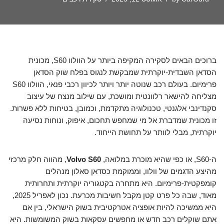
ברוכים הבאים לסקירה המקיפה ביותר על הוולוו S60, מכונית
הסדאן השבדית-יוקרתית שמבקשת לנגוס בפלח שוק הסדאן
פרימיום. בעולם רכב שנוטה יותר ויותר לכיוון רכבי פנאי, הוולוו S60
מצליחה להישאר רלוונטית ומושכת, עם שילוב מנצח של עיצוב
סקנדינבי אלגנטי, טכנולוגיה מתקדמת, וכמובן, בטיחות ללא פשרות.
זו מכונית שמדברת אל מי שמחפש תחכום, איפוק, ונוחות נסיעה
יוקרתית, מבלי לוותר על תחושת הייחוד.
ה-S60, או כפי שהיא מוכרת במלואה,
Volvo S60
, מהווה חלק מרכזי
מהיצע הדגמים של וולוו, וממוקמת כסדאן סאלון מנהלים
קומפקטית-פרימיום. היא מתחרה בקטגוריה יוקרתית ותחרותית
מאוד, שבה כל פרט קטן מקבל חשיבות מכרעת. נכון לאפריל 2025,
היא ממשיכה להיות אופציה אטרקטיבית בשוק הישראלי, בין אם
אתם שוקלים רכב חדש או מחפשים עסקאות בשוק המשומשות. היא