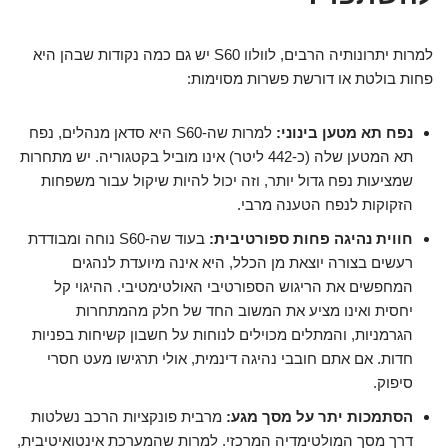
למרות יתרונותיה הרבים, לוולוו S60 יש גם כמה נקודות שבהן היא
פחות בולטת או דורשת פשרות מסוימות:
נפח תא מטען בינוני:
למרות שה-S60 היא סדאן מנהלים, נפח
תא המטען שלה (כ-442 ליטר) אינו מוביל בקטגוריה. יש מתחרות
שמציעות נפח גדול יותר, וזה יכול להיות שיקול עבור משפחות
הזקוקות לנפח הטענה מרבי.
חווית נהיגה פחות ספורטיבית:
בעוד שה-S60 נוחה ומבודדת
רעשים בצורה יוצאת מן הכלל, היא אינה מיועדת לנהגים
המחפשים את הריגוש הספורטיבי האולטימטיבי. ההיגוי קל
יחסית ואינו מציע את המשוב החד של חלק מהמתחרות
הגרמניות, והמתלים מכוילים לנוחות על חשבון קשיחות בפניות
חדות. אם אתם חובבי נהיגה דינמית, אולי תרגישו מעט חסרי
סיפוק.
הסתמכות יתר על מסך מגע:
מרבית פונקציות הרכב נשלטות
דרך מסך המולטימדיה המרכזי. למרות שהמערכת אינטואיטיבית,