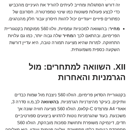
זה דורש הסתגלות ומחייב לעיתים להוריד את העיניים מהכביש
כדי לבצע פעולות פשוטות כמו שינוי טמפרטורה. חסרונם של
כפתורים פיזיים ייעודיים יכול להוות חיסרון עבור חלק מהנהגים.
מחיר:
בהשוואה למכוניות עממיות, וולוו S60 ממוקמת בקטגוריית
הפרימיום, ובהתאם לכך ה
מחיר
שלה גבוה יותר, כמו גם עלויות
התחזוקה. למרות שהיא מציעה תמורה טובה, היא עדיין דורשת
השקעה כספית משמעותית.
XII. השוואה למתחרים: מול
הגרמניות והאחרות
בקטגוריית הסדאן פרימיום, הוולוו S60 ניצבת מול שמות כבדים
וותיקים, בעיקר מהיצרניות הגרמניות.
בהשוואה
לב.מ.וו סדרה 3,
אאודי A4 ומרצדס C-קלאס, הוולוו S60 מציעה חוויה שונה אך
משכנעת. בעוד שהגרמניות נוטות להדגיש ביצועים ספורטיביים
חדים, דינמיקה משופרת ותחושת סמכות מובהקת, הוולוו S60
מתמקדת בנוחות בלתי מתפשרת, שלווה פנימית ועידון. היא מצליחה