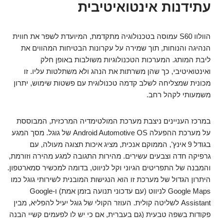
עתידנות אינטואיטיבית
הוולוו S60 עמוסה בטכנולוגיה מתקדמת, המיועדת לשפר את חווית
הנהיגה והנוחות, תוך שמירה על עקרונות הבטיחות המהווים את
ליבת המותג. המערכות הטכנולוגיות משולבות באופן חלק
ואינטואיטיבי, כך שהן משרתות את הנהג ולא משתלטות עליו. זו
מכונית שמצליחה לשלב קדמה טכנולוגית עם פשטות שימוש, יתרון
משמעותי לקהל רחב.
במרכז העניינים ניצבת מערכת המולטימדיה המרכזית, המבוססת
על מערכת ההפעלה Android Automotive OS של גוגל. מסך המגע
בגודל 9 אינץ', הממוקם אנכית, מציג איכות תצוגה מעולה, עם
גרפיקה חדה וצבעים עשירים. מהירות התגובה למגע מהירה וזורמת,
והמבנה של התפריטים הגיוני וקל לניווט, בדומה למכשיר סמארטפון.
היתרון הגדול של מערכת זו הוא הנגישות המובנית לשירותי גוגל כמו
Google Maps לניווט (עם עדכוני תנועה בזמן אמת) ו-Google
Assistant לשליטה קולית. העוזר הקולי של גוגל יעיל להפליא, מבין
פקודות בשפה טבעית (גם בעברית, אם כי יש לו לפעמים קשיי הבנה