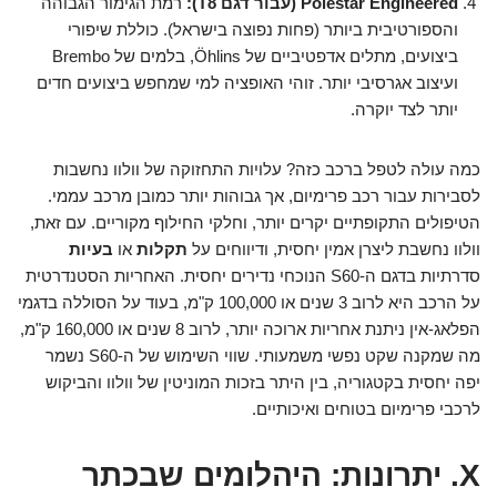
Polestar Engineered (עבור דגם T8):
רמת הגימור הגבוהה
והספורטיבית ביותר (פחות נפוצה בישראל). כוללת שיפורי
ביצועים, מתלים אדפטיביים של Öhlins, בלמים של Brembo
ועיצוב אגרסיבי יותר. זוהי האופציה למי שמחפש ביצועים חדים
יותר לצד יוקרה.
כמה עולה לטפל ברכב כזה? עלויות התחזוקה של וולוו נחשבות
לסבירות עבור רכב פרימיום, אך גבוהות יותר כמובן מרכב עממי.
הטיפולים התקופתיים יקרים יותר, וחלקי החילוף מקוריים. עם זאת,
וולוו נחשבת ליצרן אמין יחסית, ודיווחים על
תקלות
או
בעיות
סדרתיות בדגם ה-S60 הנוכחי נדירים יחסית. האחריות הסטנדרטית
על הרכב היא לרוב 3 שנים או 100,000 ק"מ, בעוד על הסוללה בדגמי
הפלאג-אין ניתנת אחריות ארוכה יותר, לרוב 8 שנים או 160,000 ק"מ,
מה שמקנה שקט נפשי משמעותי. שווי השימוש של ה-S60 נשמר
יפה יחסית בקטגוריה, בין היתר בזכות המוניטין של וולוו והביקוש
לרכבי פרימיום בטוחים ואיכותיים.
X. יתרונות: היהלומים שבכתר