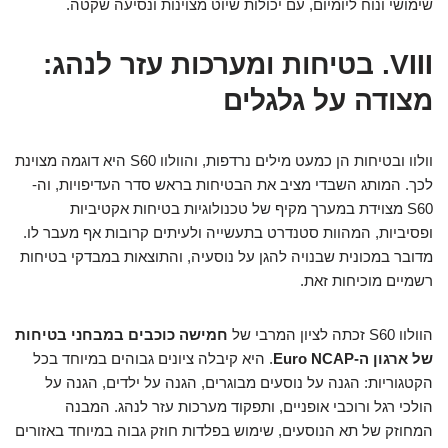
שימושי ונוח ליומיום, עם יכולות שיוט מצוינות ונסיעה שקטה.
VIII. בטיחות ומערכות עזר לנהג:
מצודה על גלגלים
וולוו ובטיחות הן כמעט מילים נרדפות, והוולוו S60 היא דוגמה מצוינת
לכך. המותג השבדי מציב את הבטיחות בראש סדר העדיפויות, וה-
S60 מצוידת במערך מקיף של טכנולוגיות בטיחות אקטיביות
ופסיביות, המהוות סטנדרט בתעשייה ולעיתים קרובות אף מעבר לו.
מדובר במכונית שבנויה להגן על נוסעיה, והתוצאות במבדקי בטיחות
רשמיים מוכיחות זאת.
הוולוו S60 זכתה לציון המרבי של
חמישה כוכבים במבחני בטיחות
של ארגון ה-Euro NCAP
. היא קיבלה ציונים גבוהים במיוחד בכל
הקטגוריות: הגנה על נוסעים מבוגרים, הגנה על ילדים, הגנה על
הולכי רגל ורוכבי אופניים, ותפקוד מערכות עזר לנהג. המבנה
המחוזק של תא הנוסעים, שימוש בפלדות חוזק גבוה במיוחד באזורים