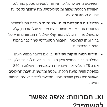
המושבים נוחים להפליא, והמרווח לנוסעים מספק בהחלט.
האווירה הכללית שלווה ומינימליסטית, מה שהופך כל נסיעה
לחוויה נעימה ומרגיעה.
טכנולוגיה מתקדמת ואינטואיטיבית:
מערכת המולטימדיה
מבוססת אנדרואיד אוטומוטיב עם שירותי גוגל מובנים, קלה
לתפעול, מהירה וכוללת עוזר קולי יעיל. לוח המחוונים הדיגיטלי
ברור וניתן להתאמה, והאבזור הסטנדרטי עשיר כבר ברמות
הגימור הבסיסיות.
יחידות הנעה חזקות ויעילות:
בין אם מדובר במנוע ה-B5
המילד-היברידי המציע איזון מצוין בין ביצועים לצריכת דלק, ובין
אם ב-T8 הפלאג-אין הייברידית העוצמתית והיעילה, ה-S60
מספקת חווית נהיגה חלקה, שקטה ומרשימה. תיבת ההילוכים
האוטומטית (גיר) פועלת מצוין ומסייעת לבידוד רעשים ולנוחות
נסיעה.
XI. חסרונות: איפה אפשר
להשתפר?