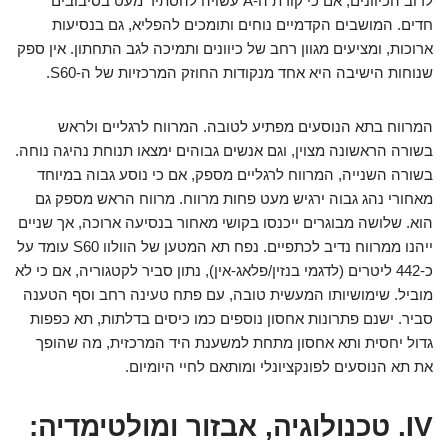
לרוב הכיוונים, אם כי קורת ה-A עשויה להסתיר מעט בסיבובים
חדים. המושבים הקדמיים נוחים ותומכים להפליא, גם בנסיעות
ארוכות, ומציעים מגוון רחב של כיוונים ותמיכה לגב התחתון. אין ספק
שנוחות הישיבה היא אחד מנקודות החוזק המרכזיות של ה-S60.
המרווח בתא הנוסעים מפתיע לטובה. המרווח לרגליים ולראש
בשורה הראשונה מצוין, וגם אנשים גבוהים ימצאו תנוחת נהיגה נוחה.
בשורה השנייה, המרווח לרגליים מספק, אם כי נוסע גבוה במיוחד
מאחורי נהג גבוה ירגיש מעט פחות מרווח. מרווח הראש מספק גם
הוא. שלושה מבוגרים ייכנסו בקושי מאחור בנסיעה ארוכה, אך שניים
ייהנו ממרווח נדיב לכתפיים. נפח תא המטען של הוולוו S60 עומד על
כ-442 ליטרים (לדגמי בנזין/פלאג-אין), נתון סביר לקטגוריה, אם כי לא
מוביל. שימושיותו המעשית טובה, עם פתח טעינה רחב וסף הטענה
סביר. ישנם פתרונות אחסון נוספים כמו כיסים בדלתות, תא כפפות
גדול יחסית ותא אחסון מתחת למשענת היד המרכזית, מה שהופך
את תא הנוסעים לפונקציונלי ומותאם לחיי היומיום.
IV. טכנולוגיה, אבזור ומולטימדיה: