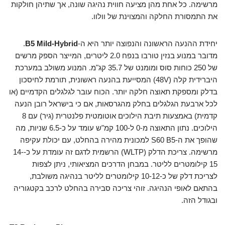
מרשימה. כל אחת מהן מציעה חווית נהיגה שונה, אך שתיהן חולקות
את התמסורת החלקה והמצוינת של וולוו.
יחידת ההנעה הראשונה והנפוצה יותר היא ה-
B5 Mild-Hybrid
.
מדובר במנוע בנזין טורבו בנפח 2.0 ליטרים, המייצר הספק מרשים
של 250 כוחות סוס ומומנט של 35.7 קג"מ. המנוע משולב במערכת
היברידית קלה (48V) המסייעת בהנעה ראשונית, תורמת לחיסכון
בדלק ומספקת תאוצה חלקה יותר. הכוח עובר לגלגלים הקדמיים (או
לכל ארבעת הגלגלים בחלק מהגרסאות, אם כי בישראל רובן הנעה
קדמית) באמצעות תיבת הילוכים אוטומטית פלנטרית (גיר) עם 8
הילוכים. נתון התאוצה מ-0 ל-100 קמ"ש עומד על כ-6.5 שניות, מה
שהופך את ה-S60 B5 למכונית מהירה בהחלט, עם יכולת עקיפה
מרשימה. צריכת הדלק (WLTP) הרשמית לדגם זה עומדת על כ-14-
15 קילומטרים לליטר. במבחן הדרכים המציאותי, ניתן לצפות
לצריכת דלק של כ-10-12 קילומטרים לליטר בנהיגה משולבת,
בהתאם לאופי הנהיגה. זוהי צריכה סבירה בהחלט לרכב בקטגוריה
ובגודל הזה.