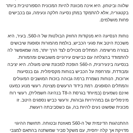
שלווה וביטחון. היא אינה מכוונת להיות המכונית הספורטיבית ביותר
בקטגוריה, אלא להתמקד במתן נסיעה חלקה ונעימה, גם בכבישים
פחות מושלמים.
נוחות הנסיעה היא מנקודות החוזק הבולטות של ה-S60. בעיר, היא
משככת היטב את פגעי הכביש, בולמת מהמורות וסופגת שיבושים
בצורה מרשימה. המתלים מכוילים לצד הרך יותר, מה שמאפשר לה
להתמודד בהצלחה עם כבישים עירוניים משובשים ומהמורות.
בנסיעה בינעירונית, ה-S60 הופכת למכונת שיוט מעולה. היא יציבה
ומבודדת, ומרחפת על הכביש בנוחות מקסימלית. גם בנסיעות
ארוכות, הנוחות נשמרת ברמה גבוהה בזכות המושבים המעולים
והמתלים הסופגים. רמת בידוד הרעשים מצוינת. רעשי מנוע כמעט
ואינם נשמעים (במיוחד בגרסת ה-T8 בנהיגה חשמלית), רעשי רוח
מינימליים גם במהירויות גבוהות, ורעשי כביש נספגים היטב. זו
מכונית שפשוט נעים להיות בה, גם כשסביבתה רועשת.
ההתנהגות הדינמית של ה-S60 מאוזנת ובטוחה. תחושת ההיגוי
מדויקת אך קלה יחסית, עם משקל סביר שמשתנה בהתאם למצבי