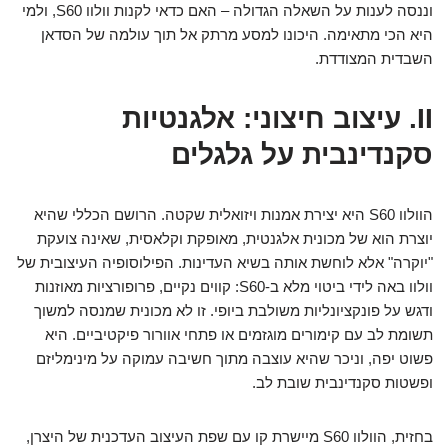
וננסה לענות על השאלה הגדולה – האם כדאי לקנות וולוו S60, ולמי
היא הכי מתאימה. היכונו למסע מרתק אל תוך עולמה של הסדאן
השבדית המצודדת.
II. עיצוב חיצוני: אלגנטיות
סקנדינבית על גלגלים
הוולוו S60 היא יצירת אמנות ויזואלית שקטה. הרושם הכללי שהיא
יוצרת הוא של מכונית אלגנטית, מאופקת וקלאסית, שאינה צועקת
"יוקרה" אלא לוחשת אותה בשיא העדינות. הפילוסופיה העיצובית של
וולוו באה לידי ביטוי מלא ב-S60: קווים נקיים, פרופורציות מאוזנות
ודגש על פונקציונליות משולבת ביופי. זו לא מכונית שמנסה למשוך
תשומת לב עם קימורים מוגזמים או פתחי אוורור פיקטיביים. היא
פשוט יפה, וניכר שהיא עוצבה מתוך חשיבה עמוקה על מינימליזם
ופשטות סקנדינבית שובת לב.
בחזית, הוולוו S60 מיישרת קו עם שפת העיצוב העדכנית של היצרן,