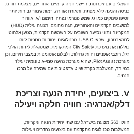
חשמליים עם זיכרונות, חיישני חניה קדמיים ואחוריים, מצלמת רוורס,
כניסה והנעה ללא מפתח, ותאורת אווירה. רמות גימור גבוהות יותר
יוסיפו פינוקים כמו גג שמש פנורמי נפתח, חימום ו/או אוורור
למושבים הקדמיים והאחוריים, הגה מחומם, תצוגה עילית (HUD)
המקרינה נתוני נסיעה חשובים על השמשה הקדמית, מטען אלחוטי
לסמארטפון, ושקעי USB-C. טכנולוגיות ייחודיות נוספות לוולוו
כוללות את מערכת City Safety המתקדמת, שמסוגלת לזהות הולכי
רגל, רוכבי אופניים וחיות גדולות, ולבלום אוטומטית במצבי חירום, וכן
מערכת Pilot Assist, שהיא מערכת נהיגה סמי-אוטונומית יעילה
במיוחד, המשלבת בקרת שיוט אדפטיבית עם שמירה על מרכז
הנתיב.
V. ביצועים, יחידת הנעה וצריכת
דלק/אנרגיה: חוויה חלקה ויעילה
הוולוו S60 מוצעת בישראל עם שתי יחידות הנעה עיקריות,
המשלבות טכנולוגיה מתקדמת עם ביצועים נהדרים ויעילות