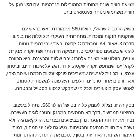
מציעה חוויה שונה מהותית מהמובילות הגרמניות, עם דגש חזק על
חווית משתמש נינוחה ואינטואיטיבית.
בשוק הרכב הישראלי, הוולוו S60 מתמודדת ראש בראש עם
שחקניות חזקות ומוכרות. מתחרותיה העיקריות כוללות את ב.מ.וו
סדרה 3, אאודי A4, ומרצדס C-קלאס. בעוד שהגרמניות נוטות
להדגיש ביצועים ספורטיביים, דינמיקה חדה ותחושת יוקרה מנקרת
עיניים, הוולוו S60 מציגה אלטרנטיבה שלווה ומרעננת. היא מכוונת
לקהל יעד שמחפש יוקרה שקטה, עידון, דגש על איכות חיים, וביטחון
עצמי. זו מכונית לאנשים שמעריכים פונקציונליות חכמה ועיצוב נצחי,
ולא רודפים אחרי טרנדים חולפים. היא פונה למשפחות קטנות,
לאנשי עסקים צעירים ולכל מי שמבקש לנסוע בסטייל ובבטחה.
בסקירה זו, נצלול לעומק כל היבט של הוולוו S60. נתחיל בעיצוב
החיצוני המרשים, דרך תא הנוסעים המפנק והטכנולוגיה העשירה.
נבחן את יחידות ההנעה, נדון בביצועים ובצריכת הדלק/אנרגיה, ולא
נשכח את חווית הנהיגה והבטיחות. נגיע גם לענייני המחיר, רמות
הגימור השונות והאחריות. בסוף, נסכם את היתרונות והחסרונות