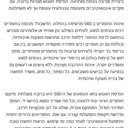
ביצירת סביבה נעימה ומרגיעה. הנדסת האנוש מצוינת ברובה, עם
פקדים אינטואיטיביים ומעטפת טכנולוגית עוטפת אך לא משתלטת.
איכות החומרים ב-S60 מרשימה בהחלט. הדשבורד מכוסה בחומרים
רכים ונעימים למגע, לעיתים בשילוב עץ אמיתי או אלומיניום מוברש,
בהתאם לרמת הגימור. דלתות הרכב מרגישות מוצקות ואיכותיות,
וכוללות גם הן חומרים רכים ותפירה מוקפדת. המושבים, בין אם
בריפוד בד יוקרתי (לעיתים קרובות בד מחומרים ממוחזרים, מתוך
דגש על קיימות בוולוו) או בריפודי עור איכותיים, נעימים למגע
ומשדרים יוקרה. איכות ההרכבה מצוינת, ללא ציוצים או רעשים גם
בנסיעה על כבישים משובשים. כל כפתור, כל מתג, משדר תחושה
של בנייה מוצקה ואיכותית.
הנדסת האנוש בתא הנוסעים של ה-S60 היא ברובה מוצלחת. מיקום
הפקדים הגיוני ונוח להגעה, וכל מה שצריך נמצא בהישג יד. המסך
המרכזי הגדול, הממוקם אנכית, שולט על רוב פונקציות הרכב,
ונדרשת תקופת הסתגלות קצרה. עם זאת, התפריטים ברורים יחסית
והתפעול אינטואיטיבי לאחר כמה ימי שימוש. הראות החוצה טובה