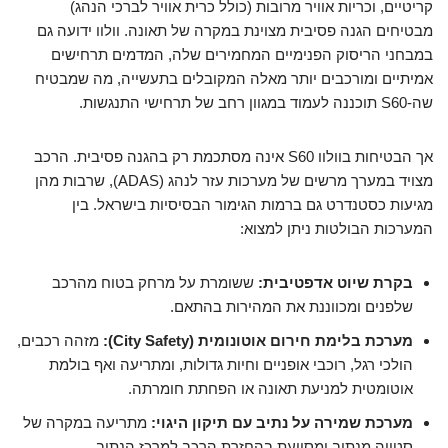
קריטיים, וכריות אוויר מרובות (כולל כרית אוויר לברכי הנהג)
מבטיחים הגנה פסיבית מצוינת במקרה של תאונה. וולוו ידועה גם
במבחני הריסוק הפנימיים המחמירים שלה, המדמים תרחישים
אמיתיים ומורכבים יותר מאלה המקובלים בתעשייה, מה שמבטיח
שה-S60 תוכננה לעמוד במגוון רחב של תרחישי התנגשות.
אך הבטיחות בוולוו S60 אינה מסתכמת רק בהגנה פסיבית. הרכב
מצויד במערך מרשים של מערכות עזר לנהג (ADAS), שרבות מהן
מגיעות כסטנדרט גם ברמות הגימור הבסיסיות בישראל. בין
המערכות הבולטות ניתן למצוא:
בקרת שיוט אדפטיבית:
ששומרת על מרחק בטוח מהרכב
שלפנים ומכווננת את המהירות בהתאם.
מערכת בלימת חירום אוטונומית (City Safety):
מזהה רכבים,
הולכי רגל, רוכבי אופניים וחיות גדולות, ומתריעה ואף בולמת
אוטומטית למניעת תאונה או הפחתת חומרתה.
מערכת שמירה על נתיב עם תיקון היגוי:
מתריעה במקרה של
סטייה מנתיב ומסייעת בהחזרת הרכב למרכז הנתיב.