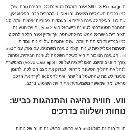
ה-S60 T8 Recharge אינה תומכת בטעינת DC מהירה (זרם ישר)
כמו רכבים חשמליים מלאים. זהו אופייני למרבית רכבי הפלאג-אין,
שתוכננו בעיקר לטעינה ביתית או בעמדות ציבוריות איטיות יותר. סוג
המחבר הסטנדרטי לטעינה בישראל הוא Type 2. חווית הטעינה
הציבורית בישראל ממשיכה להשתפר, אך עדיין אינה חלקה לחלוטין
כמו במדינות מפותחות יותר. ישנם אתגרים של זמינות עמדות,
תאימות אפליקציות שונות וקצבי טעינה משתנים. עם זאת, עבור S60
T8, הטעינה הציבורית היא בעיקר השלמה לטעינה הביתית, ופחות
צורך חיוני ביומיום. האפליקציה של וולוו (Volvo Cars app) מאפשרת
לנהל את תהליך הטעינה מרחוק, לבדוק את מצב הסוללה, לתזמן
טעינה לשעות שהחשמל זול יותר, ואף לחמם או לקרר את הרכב
מראש, מה שמשפר משמעותית את חווית השימוש ברכב.
VII. חווית נהיגה והתנהגות כביש:
נוחות ושלווה בדרכים
חווית הנהיגה בוולוו S60 היא בראש ובראשונה חוויה של נוחות,