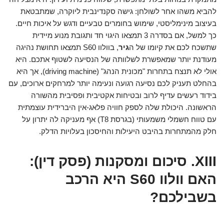
להביא משהו אחר לשולחן: גישה סקנדינבית ליוקרה, שמתבטאת
בעיצוב מינימליסטי, שימוש בחומרים טבעיים ודגש על איכות חיים.
כך למשל, אם בסדרה 3 תמצאו היגוי חד ותגובת מנוע מיידית
שתשכח לכם את קיומו של ה
גיר
, בוולוו S60 תמצאו תחושת נהיגה
מעודנת יותר שמאפשרת לשלוותה של הנסיעה לשטוף אתכם. היא
אולי לא תנצח בתחרות "מכונית הנהג" (driving machine), אך היא
בהחלט תעניק לכם נסיעה רגועה ונעימה יותר למרחקים ארוכים, עם
בידוד רעשים עדיף לרוב ובטיחות אקטיבית ופסיבית מהשורה
הראשונה. היכולת שלה לספק חוויה פלאג-אין היברידית עוצמתית
עם טווח חשמלי משמעותי (בגרסת T8) אף מעניקה לה יתרון על
חלק מהמתחרות בהיבט היעילות והחיסכון בעלויות הדלק.
XIII. סיכום ומסקנות (פסק דין):
האם וולוו S60 היא הרכב
בשבילכם?