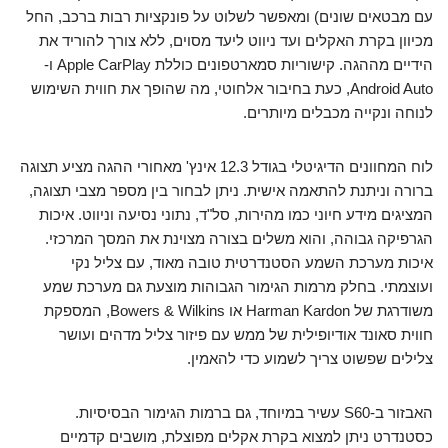
עם מבטאים שונים) ומאפשר לשלוט על פונקציות רבות ברכב, החל
מכיוון בקרת האקלים ועד ניווט ליעד מסוים, ללא צורך להוריד את
הידיים מההגה. קישוריות סמארטפונים כוללת Apple CarPlay ו-
Android Auto, כעת בחיבור אלחוטי, מה שהופך את חווית השימוש
לנוחה ונקייה מכבלים מיותרים.
לוח המחוונים הדיגיטלי בגודל 12.3 אינץ' מאחורי ההגה מציע תצוגה
ברורה וניתנת להתאמה אישית. ניתן לבחור בין מספר מצבי תצוגה,
המציגים מידע חיוני כמו מהירות, סל"ד, נתוני נסיעה וניווט. איכות
הגרפיקה גבוהה, והוא משלים בצורה מצוינת את המסך המרכזי.
איכות מערכת השמע הסטנדרטית טובה מאוד, עם צליל נקי
ועוצמתי. בחלק מרמות הגימור הגבוהות מוצעת גם מערכת שמע
משודרגת של Harman Kardon או Bowers & Wilkins, המספקת
חווית סאונד אודיופילית של ממש עם פיזור צליל מדהים ועושר
צלילים שפשוט צריך לשמוע כדי להאמין.
האבזור ב-S60 עשיר במיוחד, גם ברמות הגימור הבסיסיות.
כסטנדרט ניתן למצוא בקרת אקלים מפוצלת, מושבים קדמיים