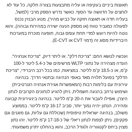
תאוצות ביניים בעקיפה או עליה מתבצעות בצורה חלקה, כל עוד לא
לוחצים על הדוושה עד הסוף. כאשר נדרש הספק מרבי (למשל,
בעליה חדה או תאוצה חזקה על כביש מהיר), מנוע הבנזין נכנס
לפעולה כמגביר טווח (או מספק הנעה ישירה במהירות גבוהה), והוא
נוטה להיות רועש למדי תחת עומס גבוה, תופעה מוכרת במערכות
היברידיות מסוג זה (דמוי CVT או E-CVT).
ועכשיו לנושא החם: *צריכת דלק*. או ליתר דיוק, *צריכת אנרגיה*.
הונדה מצהירה על נתוני WLTP מרשימים של כ-5.4 ליטר ל-100
ק"מ, או כ-18.5 ק"מ לליטר. במציאות, כמו בכל רכב היברידי, *צריכת
הדלק* בפועל תלויה מאד באופי הנהיגה ובתנאי הדרך. בנהיגה
עירונית עם בלימות רבות (המאפשרות אגירת אנרגיה רגנרטיבית)
ושימוש נרחב בהנעה חשמלית, ניתן להגיע לנתונים הקרובים לנתון
היצרן, ואפילו לעבור את ה-20 ק"מ לליטר. בנהיגה בינעירונית קבועה
ומהירה, הנתון יהיה נמוך יותר, סביב 16-17 ק"מ לליטר. בממוצע
משולב, בנהיגה ישראלית טיפוסית (שכוללת גם עליות, גם מזגנים וגם
פקקים), ניתן לצפות לנתון ריאלי של כ-17-18 ק"מ לליטר. זהו נתון
מצוין ביחס לקטגוריה ולגודל הרכב, והוא בהחלט יתרון משמעותי.