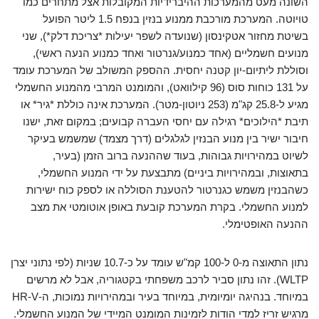
השונה מעט מהמערכות ההיברידיות המקובלות אצל מתחרים כמו
טויוטה. המערכת מורכבת ממנוע בנזין בנפח 1.5 ליטר הפועל
בשיטת מחזור אטקינסון (שנועדה לשפר יעילות *צריכת דלק*), שני
מנועים חשמליים (אחד כמנוע/גנרטור ואחד כמנוע הנעה ראשי),
וסוללת ליתיום-יון קטנה יחסית. ההספק המשולב של המערכת עומד
על 131 כוחות סוס (96 קילוואט), והמומנט המרבי מהמנוע החשמלי
מגיע ל-25.8 קג"מ (253 ניוטון-מטר). המערכת אינה כוללת *גיר* או
תיבת *הילוכים* רגילה עם יחסי העברה קבועים; במקום זאת, ישנו
חיבור ישיר בין מנוע הבנזין לגלגלים (דרך מצמד) שמשמש בעיקר
לשיוט במהירויות גבוהות, בעוד שההנעה ברוב הזמן (בעיר,
בתאוצות, ובמהירויות ביניים) מתבצעת על ידי המנוע החשמלי,
כשהבנזין משמש כגנרטור להטענת הסוללה או לספק כוח ישירות
למנוע החשמלי. בקרת המערכת קובעת באופן אוטומטי את מצב
ההנעה האופטימלי.
נתון התאוצה מ-0 ל-100 קמ"ש עומד על כ-10.7 שניות (לפי נתוני יצרן
WLTP). זהו נתון סביר לרכב משפחתי בקטגוריה, אבל לא מרשים
במיוחד. בנהיגה יומיומית, במיוחד בעיר ובמהירויות נמוכות, ה-HR-V
מרגיש זריז למדי הודות לזמינות המומנט המיידי של המנוע החשמלי.