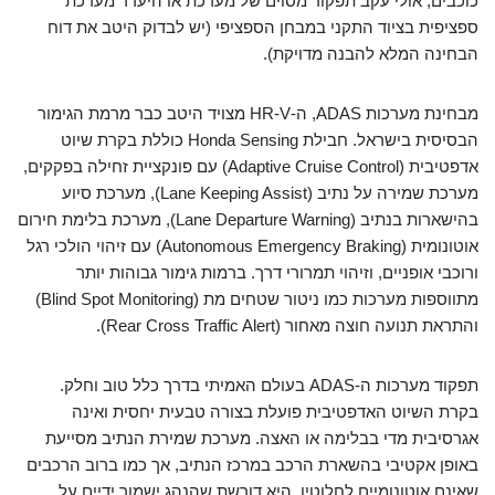
כוכבים, אולי עקב תפקוד מסוים של מערכת או היעדר מערכת
ספציפית בציוד התקני במבחן הספציפי (יש לבדוק היטב את דוח
הבחינה המלא להבנה מדויקת).
מבחינת מערכות ADAS, ה-HR-V מצויד היטב כבר מרמת הגימור
הבסיסית בישראל. חבילת Honda Sensing כוללת בקרת שיוט
אדפטיבית (Adaptive Cruise Control) עם פונקציית זחילה בפקקים,
מערכת שמירה על נתיב (Lane Keeping Assist), מערכת סיוע
בהישארות בנתיב (Lane Departure Warning), מערכת בלימת חירום
אוטונומית (Autonomous Emergency Braking) עם זיהוי הולכי רגל
ורוכבי אופניים, וזיהוי תמרורי דרך. ברמות גימור גבוהות יותר
מתווספות מערכות כמו ניטור שטחים מת (Blind Spot Monitoring)
והתראת תנועה חוצה מאחור (Rear Cross Traffic Alert).
תפקוד מערכות ה-ADAS בעולם האמיתי בדרך כלל טוב וחלק.
בקרת השיוט האדפטיבית פועלת בצורה טבעית יחסית ואינה
אגרסיבית מדי בבלימה או האצה. מערכת שמירת הנתיב מסייעת
באופן אקטיבי בהשארת הרכב במרכז הנתיב, אך כמו ברוב הרכבים
שאינם אוטונומיים לחלוטין, היא דורשת שהנהג ישמור ידיים על