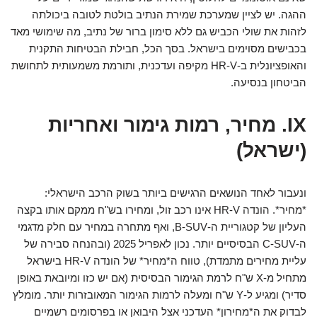
ההגה. יש לציין שמערכת שמירת הנתיב בולטת לטובה ביכולתה
לזהות את שולי הכביש גם ללא סימון ברור של נתיב, מה שימושי מאד
בכבישים מסוימים בישראל. בסך הכל, חבילת הבטיחות התקנית
והאופציונלית ב-HR-V מקיפה ועדכנית, ותורמת משמעותית לתחושת
הביטחון בנסיעה.
IX. מחיר, רמות גימור ואחריות
(ישראל)
ונעבור לאחד הנושאים הרגישים ביותר בשוק הרכב הישראלי:
*מחיר*. הונדה HR-V אינו רכב זול, ומחירו בש"ח ממקם אותו בקצה
העליון של קטגוריית ה-B-SUV, ואף מתחרה במחיר עם חלק מדגמי
ה-C-SUV הבסיסיים יותר. נכון לאפריל 2025 (ובהנחה סבירה של
עליית מחירים מתמדת), טווח ה*מחיר* של הונדה HR-V בישראל
מתחיל מ-X ש"ח לרמת הגימור הבסיסית (אם יש כזו ומיובאת באופן
סדיר) ומגיע ל-Y ש"ח ומעלה לרמות הגימור המאובזרות יותר. מומלץ
לבדוק את ה*מחירון* העדכני אצל היבואן או בפרסומים רשמיים