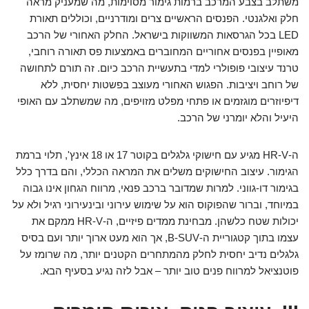
משתלב בצבע המרכב ברמות גימור מסוימות, מה שמעניק מראה
חלק ואלגנטי. הפנסים הראשיים צרים ומודרניים, וכוללים תאורת
LED בכל הגרסאות המשווקות בישראל. החלק האחורי של הרכב
מאופיין בפנסים אחוריים המחוברים באמצעות פס תאורה רוחבי,
טרנד עיצובי פופולרי למדי בתעשיית הרכב כיום. זה תורם לתחושה
של רוחב ויציבות. הפגוש האחורי מעוצב בפשטות יחסית, ללא
דיפיוזרים מוגזמים או פתחי מפלט מזויפים, מה שמשתלב עם האופי
היעיל והלא יומרני של הרכב.
ה-HR-V מגיע עם חישוקי גלגלים בקוטר 17 או 18 אינץ', תלוי ברמת
הגימור. עיצוב החישוקים משלים את המראה הכללי, והם בדרך כלל
בגימור דו-גווני. למרות שמדובר ברכב פנאי, מרווח הגחון אינו גבוה
במיוחד, וברור שהפוקוס הוא על שימוש עירוני ובינעירוני רגיל ולא על
יכולות שטח כלשהן. מבחינת ממדים פיזיים, ה-HR-V ממקם את
עצמו בתוך קטגוריית ה-B-SUV, אך הוא מעט ארוך יותר ועם בסיס
גלגלים נדיב יחסית לחלק מהמתחרים הקטנים יותר, מה שרומז על
פוטנציאל למרווח פנים טוב יותר – אבל לזה נגיע בסעיף הבא.