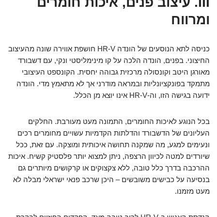
III. עיצוב פנים, איכות חומרים
ומרווח
כניסה לתא הנוסעים של הונדה HR-V חושפת אווירה שונה מהעיצוב
החיצוני. בפנים, הונדה הלכה על קו מינימליסטי ונקי, עם דשבורד
מאורגן היטב וקונסולה מרכזית גבוהה יחסית. הקונספט העיצובי
מתמקד בפונקציונליות ובמראה מודרני אך לא מתאמץ מדי. הונדה
ידועה בגישה הזו, וה-HR-V אינו יוצא מן הכלל.
בכל הנוגע לאיכות החומרים, התמונה מעט מעורבת. החלקים
העליונים של הדשבורד והדלתות הקדמיות עשויים מחומרים רכים
ונעימים למגע, מה שמקנה תחושה איכותית ומוצקה. עם זאת, ככל
שיורדים למטה לכיוון הרצפה, ניתן למצוא יותר פלסטיק קשיח. איכות
ההרכבה בדרך כלל טובה, ללא צקצוקים או קרקושים מיותרים גם
בנסיעה על כבישים משובשים – היכן שרכב פנאי ישראלי מבלה לא
מעט מזמנו.