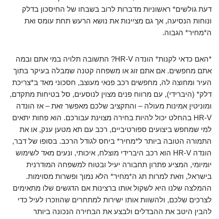
דעת גולשים* ראשוניות מדברות לרוב בשבחו של החיסכון בדלק
ונוחות הנסיעה, אך גם מציינות את נושא הרעש תחת עומס ואת
ה*מחיר* הגבוה.
*האם כדאי לקנות* הונדה HR-V? התשובה תלויה במי אתם ובמה
אתם מחפשים. אם אתם זוג או משפחה קטנה שמבלה בעיקר בתוך
העיר ומחוצה לה, מחפשים רכב פנאי מעוצב, חסכוני מאד ב*צריכת
דלק* (היברידי), עם מרווח פנים מצוין לנוסעים, סל בטיחות מתקדם,
ומוניטין אמינות מעולה – והתקציב שלכם מאפשר זאת – אז הונדה
HR-V בהחלט יכול להיות בחירה מצוינת עבורכם. הוא פחות יתאים
למי שמחפש ביצועים ספורטיביים, רכב עם תא מטען ענק, או את
התמורה הטובה ביותר ל*מחיר* ביחס לגודל הרכב. בסופו של דבר,
הונדה HR-V הוא רכב היברידי מוצלח, איכותי, ונעים מאד לשימוש
יומיומי, המציע פתרון תחבורה יעיל ובטוח למשפחה המודרנית
בישראל, וזאת למרות תג ה*מחיר* הלא נמוך ופשרות מסוימות.
ההמלצה שלנו היא לשקול אותו ברצינות אם הדגשים שלו מתאימים
לצרכים שלכם, ולהשוות אותו ישירות למתחרים שהוזכרו לעיל כדי
להבין היטב את ההבדלים ולבצע את הבחירה הנכונה ביותר