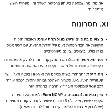
אמינות, מה שמספק ביטחון ברכישה לאורך זמן ומפחית חשש
מ*תקלות*.
XI. חסרונות
ביצועים בינוניים ורעש מנוע תחת עומס:
תאוצות חזקות
חושפות את הצד הפחות נעים של יחידת ההנעה, עם רעש מנוע
בנזין בולט וביצועים שאינם ספורטיביים.
נפח תא מטען מוגבל:
תא המטען קטן יחסית לחלק מהמתחרים
בקטגוריה, והוויתור על מושבי הקסם פוגע בגמישות ההעמסה.
מחיר יקר:
*המחיר* בש"ח ממקם את ה-HR-V בקצה העליון של
קטגוריית ה-B-SUV, ומצריך השקעה גבוהה יחסית. *כמה עולה*
רכב פנאי קומפקטי היברידי? הרבה, במקרה הזה.
ציון בטיחות 4 כוכבים ב-Euro NCAP:
למרות סל בטיחות
אקטיבי עשיר, אי קבלת 5 כוכבים עשויה להרתיע קונים מסוימים
(יש לבדוק את פירוט ה*מבדקי בטיחות* להבנה מלאה).