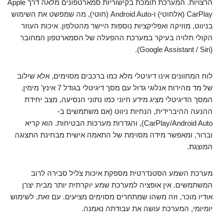
הרצויות. המערכת תומכת בקישוריות סמארטפונים מלאה דרך Apple
CarPlay (אלחוטי) ו-Android Auto (חוטי), מה שמפשט את השימוש
בניווט, מוזיקה ואפליקציות נוספות היישר מהטלפון. איכות העוזר
הקולי תלויה בעיקר במערכת ההפעלה של הסמארטפון המחובר
(Google Assistant / Siri).
לוח המחוונים אינו דיגיטלי מלא כמו ברכבים מסוימים, אלא שילוב
של מד מהירות אנלוגי גדול עם מסך דיגיטלי בגודל 7 אינץ' מימין.
המסך הדיגיטלי מציג מידע חיוני כמו נתוני הנסיעה, מצב יחידת
ההנעה ההיברידית, הנחיות ניווט (אם משתמשים ב-
CarPlay/Android Auto), והגדרות מערכות הבטיחות. הוא קריא
וברור, ומאפשר מידה מסוימת של התאמה אישית מבחינת התצוגה
המוצגת.
מערכת השמע הסטנדרטית מספקת איכות צליל סבירה לרוב
המשתמשים. אין אופציה למערכת שמע יוקרתית יותר מבית יצרן
אודיו מוכר, וזה משהו שמתחרים מסוימים מציעים. עם זאת, לשימוש
יומיומי, המערכת עושה את עבודתה נאמנה.