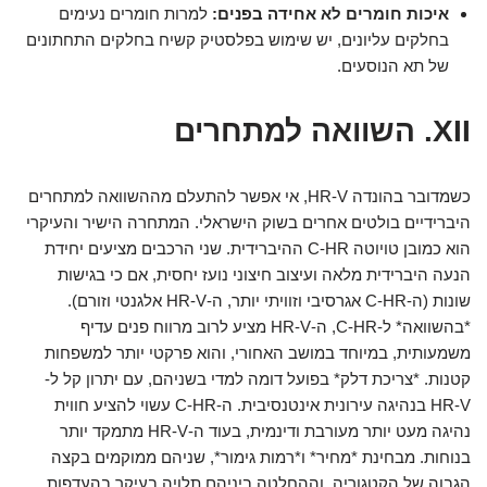
איכות חומרים לא אחידה בפנים:
למרות חומרים נעימים
בחלקים עליונים, יש שימוש בפלסטיק קשיח בחלקים התחתונים
של תא הנוסעים.
XII. השוואה למתחרים
כשמדובר בהונדה HR-V, אי אפשר להתעלם מההשוואה למתחרים
היברידיים בולטים אחרים בשוק הישראלי. המתחרה הישיר והעיקרי
הוא כמובן טויוטה C-HR ההיברידית. שני הרכבים מציעים יחידת
הנעה היברידית מלאה ועיצוב חיצוני נועז יחסית, אם כי בגישות
שונות (ה-C-HR אגרסיבי וזוויתי יותר, ה-HR-V אלגנטי וזורם).
*בהשוואה* ל-C-HR, ה-HR-V מציע לרוב מרווח פנים עדיף
משמעותית, במיוחד במושב האחורי, והוא פרקטי יותר למשפחות
קטנות. *צריכת דלק* בפועל דומה למדי בשניהם, עם יתרון קל ל-
HR-V בנהיגה עירונית אינטנסיבית. ה-C-HR עשוי להציע חווית
נהיגה מעט יותר מעורבת ודינמית, בעוד ה-HR-V מתמקד יותר
בנוחות. מבחינת *מחיר* ו*רמות גימור*, שניהם ממוקמים בקצה
הגבוה של הקטגוריה, וההחלטה ביניהם תלויה בעיקר בהעדפות