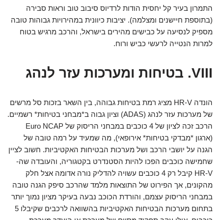
התמרון בעיר קל יחסית הודות לרדיוס סיבוב טוב וראות סבירה
(בתוספת חיישנים ומצלמה). יציבות כיוונית במהירויות גבוהות טובה
מספיק לנסיעה על כבישים מהירים בישראל, והרכב מרגיש בטוח
למרות הנטייה לרעשי כביש ורוח.
VIII. בטיחות ומערכות עזר לנהג
הונדה HR-V מציג רמת בטיחות גבוהה, בין השאר בזכות סל מרשים
של מערכות עזר לנהג (ADAS) וציון גבוה ב*מבחני בטיחות* רשמיים.
הרכב זכה לציון של 4 כוכבים במבחני הריסוק של Euro NCAP
(ארגון *מבדקי בטיחות* אירופאי), מה שמעיד על רמה טובה של
הגנה על יושבי הרכב ושל מערכות הבטיחות האקטיביות. חשוב לציין
שחמישה כוכבים הפכו להיות הסטנדרט בקטגוריה, והעובדה שה-
HR-V קיבל רק 4 כוכבים עשויה להדליק נורה אדומה אצל חלק
מהקונים, אך הפירוט של התוצאות מלמד שהרכב סיפק הגנה טובה
במבחני הריסוק עצמם, והורדת הכוכב נבעה בעיקר מציון נמוך יותר
בתחום מערכות הבטיחות האקטיביות בהשוואה לרכבים שקיבלו 5