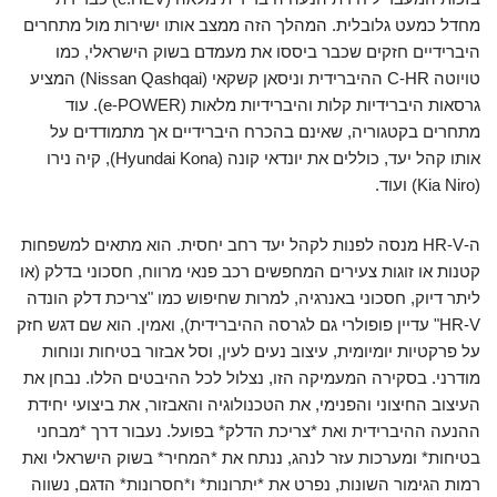
מחדל כמעט גלובלית. המהלך הזה ממצב אותו ישירות מול מתחרים
היברידיים חזקים שכבר ביססו את מעמדם בשוק הישראלי, כמו
טויוטה C-HR ההיברידית וניסאן קשקאי (Nissan Qashqai) המציע
גרסאות היברידיות קלות והיברידיות מלאות (e-POWER). עוד
מתחרים בקטגוריה, שאינם בהכרח היברידיים אך מתמודדים על
אותו קהל יעד, כוללים את יונדאי קונה (Hyundai Kona), קיה נירו
(Kia Niro) ועוד.
ה-HR-V מנסה לפנות לקהל יעד רחב יחסית. הוא מתאים למשפחות
קטנות או זוגות צעירים המחפשים רכב פנאי מרווח, חסכוני בדלק (או
ליתר דיוק, חסכוני באנרגיה, למרות שחיפוש כמו "צריכת דלק הונדה
HR-V" עדיין פופולרי גם לגרסה ההיברידית), ואמין. הוא שם דגש חזק
על פרקטיות יומיומית, עיצוב נעים לעין, וסל אבזור בטיחות ונוחות
מודרני. בסקירה המעמיקה הזו, נצלול לכל ההיבטים הללו. נבחן את
העיצוב החיצוני והפנימי, את הטכנולוגיה והאבזור, את ביצועי יחידת
ההנעה ההיברידית ואת *צריכת הדלק* בפועל. נעבור דרך *מבחני
בטיחות* ומערכות עזר לנהג, ננתח את *המחיר* בשוק הישראלי ואת
רמות הגימור השונות, נפרט את *יתרונות* ו*חסרונות* הדגם, נשווה