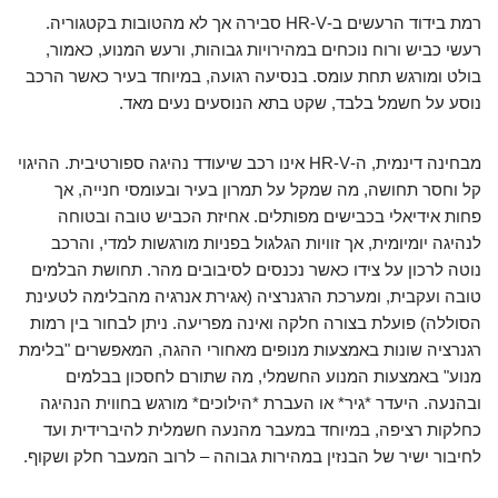
רמת בידוד הרעשים ב-HR-V סבירה אך לא מהטובות בקטגוריה.
רעשי כביש ורוח נוכחים במהירויות גבוהות, ורעש המנוע, כאמור,
בולט ומורגש תחת עומס. בנסיעה רגועה, במיוחד בעיר כאשר הרכב
נוסע על חשמל בלבד, שקט בתא הנוסעים נעים מאד.
מבחינה דינמית, ה-HR-V אינו רכב שיעודד נהיגה ספורטיבית. ההיגוי
קל וחסר תחושה, מה שמקל על תמרון בעיר ובעומסי חנייה, אך
פחות אידיאלי בכבישים מפותלים. אחיזת הכביש טובה ובטוחה
לנהיגה יומיומית, אך זוויות הגלגול בפניות מורגשות למדי, והרכב
נוטה לרכון על צידו כאשר נכנסים לסיבובים מהר. תחושת הבלמים
טובה ועקבית, ומערכת הרגנרציה (אגירת אנרגיה מהבלימה לטעינת
הסוללה) פועלת בצורה חלקה ואינה מפריעה. ניתן לבחור בין רמות
רגנרציה שונות באמצעות מנופים מאחורי ההגה, המאפשרים "בלימת
מנוע" באמצעות המנוע החשמלי, מה שתורם לחסכון בבלמים
ובהנעה. היעדר *גיר* או העברת *הילוכים* מורגש בחווית הנהיגה
כחלקות רציפה, במיוחד במעבר מהנעה חשמלית להיברידית ועד
לחיבור ישיר של הבנזין במהירות גבוהה – לרוב המעבר חלק ושקוף.