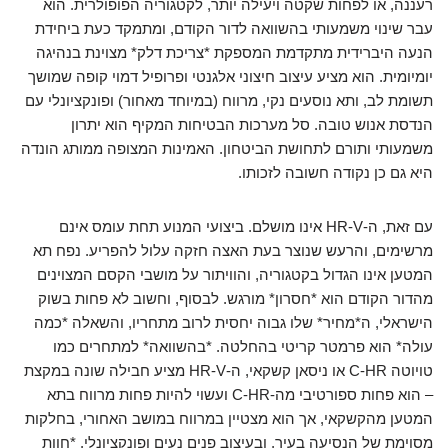
רעננה, או לפחות שקטה ויעילה יותר, לקטגוריה הפופולרית. הוא
עבר שינוי משמעותי בהשוואה לדור הקודם, ומתמקד כעת ביחידת
הנעה היברידית מתקדמת המספקת *צריכת דלק* מצוינת בנהיגה
יומיומית. הוא מציע עיצוב חיצוני אלגנטי ופרופיל דמוי קופה שמושך
תשומת לב, ותא נוסעים נקי, מרווח (במיוחד מאחור) ופונקציונלי עם
הנדסת אנוש טובה. סל מערכות הבטיחות המקיף הוא יתרון
משמעותי ותורם לתחושת הביטחון. האמינות המצופה ממותג הונדה
היא גם כן נקודה חשובה לזכותו.
עם זאת, ה-HR-V אינו מושלם. ביצועי המנוע תחת עומס אינם
מרשימים, והרעש שנוצר בעת האצה חזקה עלול להפריע. נפח תא
המטען אינו הגדול בקטגוריה, והוויתור על מושבי הקסם המצוינים
מהדור הקודם הוא *חסרון* מורגש. לבסוף, וחשוב לא פחות בשוק
הישראלי, ה*מחיר* שלו גבוה יחסית לרוב מתחריו, והשאלה *כמה
עולה* הוא פרמטר קריטי בהחלטה. *בהשוואה* למתחרים כמו
טויוטה C-HR או ניסאן קשקאי, ה-HR-V מציע חבילה שונה במקצת
– הוא פחות ספורטיבי מה-C-HR ועשוי להיות פחות מרווח בתא
המטען מהקשקאי, אך הוא מצטיין במרווח במושב האחורי, בחלקות
מסוימת של הנסיעה בעיר, ובעיצוב פנים נעים ופונקציונלי. *חוות