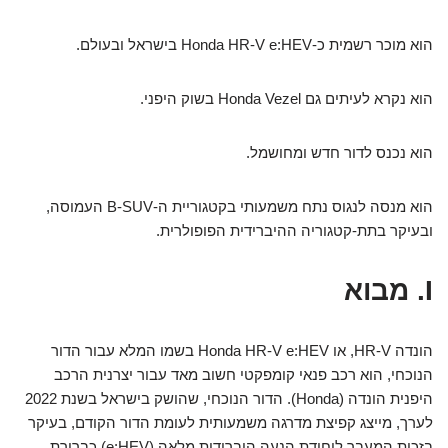
הוא מוכר רשמית כ-Honda HR-V e:HEV בישראל ובעולם.
הוא נקרא לעיתים גם Honda Vezel בשוק היפני.
הוא נכנס לדור חדש ומחושמל.
הוא מנסה לנגוס נתח משמעותי בקטגוריית ה-B-SUV העמוסה,
ובעיקר בתת-קטגוריה ההיברידית הפופולרית.
I. מבוא
הונדה HR-V, או Honda HR-V e:HEV בשמו המלא עבור הדור
הנוכחי, הוא רכב פנאי קומפקטי חשוב מאד עבור יצרנית הרכב
היפנית הונדה (Honda). הדור הנוכחי, שהושק בישראל בשנת 2022
לערך, מייצג קפיצת מדרגה משמעותית לעומת הדור הקודם, בעיקר
בזכות המעבר ליחידת הנעה היברידית מלאה (e:HEV) כברירת