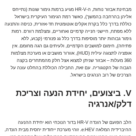
מבחינת אבזור נוחות, ה-HR-V מגיע ברמות גימור שונות (נתייחס
אליהן בהרחבה בהמשך), כאשר רמת הגימור העיקרית בישראל
כוללת בדרך כלל בקרת אקלים אוטומטית חד-אזורית, כניסה והתנעה
ללא מפתח, חיישני חנייה קדמיים ואחוריים, ומצלמת רוורס. רמות
גימור גבוהות יותר מוסיפות בדרך כלל גג פנורמי (קבוע, ללא
פתיחה), חימום למושבים הקדמיים, ולעיתים גם הגה מחומם. אין
אופציה לתצוגה עילית (HUD), אוורור מושבים או מערכת מצלמות
360 מעלות – אבזור שניתן למצוא אצל חלק מהמתחרים בקצה
הגבוה של הקטגוריה. עם זאת, החבילה הכוללת בהחלט עונה על
הצרכים של רוב הנהגים בישראל.
V. ביצועים, יחידת הנעה וצריכת
דלק/אנרגיה
הלב הפועם של הונדה HR-V בדור הנוכחי הוא יחידת ההנעה
ההיברידית המלאה e:HEV. זוהי מערכת ייחודית יחסית מבית הונדה,