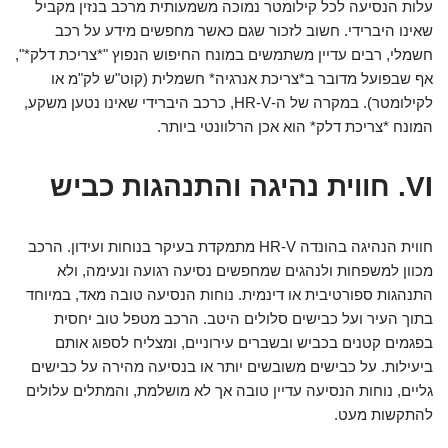
עלות הנסיעה לכל קילומטר נמוכה משמעותית מרכב בנזין מקביל
שאינו היברידי. חשוב לזכור שגם כאשר מחפשים מידע על רכב
חשמלי, רבים עדיין משתמשים במונח החיפוש הנפוץ "*צריכת דלק*",
אף שבפועל מדובר ב*צריכת אנרגיה* חשמלית (קוט"ש לק"מ או
לקילומטר). במקרה של ה-HR-V, כרכב היברידי שאינו נטען משקע,
המונח *צריכת דלק* הוא אכן הרלוונטי ביותר.
VI. חווית נהיגה והתנהגות כביש
חווית הנהיגה בהונדה HR-V מתמקדת בעיקר בנוחות ועידון. הרכב
מכוון למשפחות ולנהגים שמחפשים נסיעה רגועה ונעימה, ולא
התנהגות ספורטיבית או דינמית. נוחות הנסיעה טובה מאד, במיוחד
בתוך העיר ועל כבישים סלולים היטב. הרכב מטפל טוב יחסית
בפגמים קטנים בכביש ובשברים עירוניים, ומצליח לספוג אותם
ביעילות. על כבישים משובשים יותר או בנסיעה מהירה על כבישים
גליים, נוחות הנסיעה עדיין טובה אך לא מושלמת, והמתלים עלולים
להתקשות מעט.