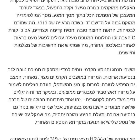
הנדסת האנוש ב-HR-V לרוב טובה מאד. הפקדים הפיזיים לבקרת
האקלים ממוקמים בצורה נגישה וקלה לתפעול, בניגוד לטרנד
המעצבן של הטמעת הכל בתוך מסך המגע. מסך המולטימדיה
ממוקם גבוה על הדשבורד, בשדה הראייה של הנהג, מה שתורם
לבטיחות. הראות החוצה טובה יחסית קדימה ולצדדים, אם כי קורת
C העבה וקו החלונות המטפס מעלה עלולים לפגוע מעט בראות
לאחור ובאלכסון אחורה, מה שמדגיש את החשיבות של מצלמות
וחיישנים.
מושבי הנהג והנוסע הקדמי נוחים למדי ומספקים תמיכה טובה לגב
בנסיעות ארוכות. המרווח במושבים הקדמיים מצוין. מאחור, המצב
גם מפתיע לטובה. למרות קו הגג המשתפל, הונדה הצליחה לשמור
על מרווח ראש סביר למבוגרים ממוצעים, ובעיקר מרווח הרגליים
נדיב מאד ביחס לקטגוריה – זהו אחד היתרונות הבולטים של הרכב.
שלושה מבוגרים יישבו מעט בצפיפות, אבל שניים ירגישו בנוח גם
בנסיעה ארוכה. תעלת ההינע נמוכה יחסית, מה שמקל על ישיבה
של נוסע שלישי או תנועה בתוך תא הנוסעים האחורי.
תא המטען של ה-HR-V מציע נפח של כ-319 ליטר (נתון שמשתנה