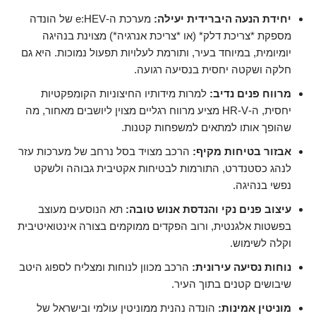
יחידת הנעה היברידית יעילה:
מערכת ה-e:HEV של הונדה
מספקת *צריכת דלק* (או *צריכת אנרגיה*) מצוינת בנהיגה
יומיומית, במיוחד בעיר, ותורמת לעלויות תפעול נמוכות. היא גם
חלקה ושקטה יחסית בנסיעה רגועה.
מרווח פנים נדיב:
למרות מידותיו החיצוניות הקומפקטיות
יחסית, ה-HR-V מציע מרווח רגליים מצוין ליושבים מאחור, מה
שהופך אותו למתאים למשפחות קטנות.
אבזור בטיחות מקיף:
הרכב מצויד בסל נרחב של מערכות עזר
לנהג כסטנדרט, התורמות לבטיחות אקטיבית גבוהה ולשקט
נפשי בנהיגה.
עיצוב פנים נקי והנדסת אנוש טובה:
תא הנוסעים מעוצב
בפשטות אלגנטית, ורוב הפקדים ממוקמים בצורה אינטואיטיבית
וקלה לשימוש.
נוחות נסיעה עירונית:
הרכב מכוון לנוחות ומצליח לספוג היטב
שיבושים קטנים בתוך העיר.
מוניטין אמינות:
הונדה נהנית ממוניטין עולמי ובישראל של