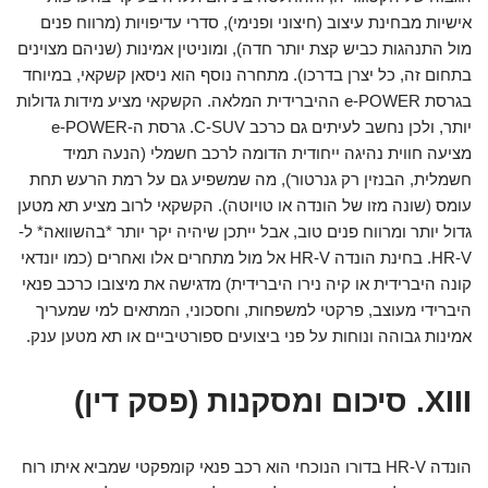
אישיות מבחינת עיצוב (חיצוני ופנימי), סדרי עדיפויות (מרווח פנים
מול התנהגות כביש קצת יותר חדה), ומוניטין אמינות (שניהם מצוינים
בתחום זה, כל יצרן בדרכו). מתחרה נוסף הוא ניסאן קשקאי, במיוחד
בגרסת e-POWER ההיברידית המלאה. הקשקאי מציע מידות גדולות
יותר, ולכן נחשב לעיתים גם כרכב C-SUV. גרסת ה-e-POWER
מציעה חווית נהיגה ייחודית הדומה לרכב חשמלי (הנעה תמיד
חשמלית, הבנזין רק גנרטור), מה שמשפיע גם על רמת הרעש תחת
עומס (שונה מזו של הונדה או טויוטה). הקשקאי לרוב מציע תא מטען
גדול יותר ומרווח פנים טוב, אבל ייתכן שיהיה יקר יותר *בהשוואה* ל-
HR-V. בחינת הונדה HR-V אל מול מתחרים אלו ואחרים (כמו יונדאי
קונה היברידית או קיה נירו היברידית) מדגישה את מיצובו כרכב פנאי
היברידי מעוצב, פרקטי למשפחות, וחסכוני, המתאים למי שמעריך
אמינות גבוהה ונוחות על פני ביצועים ספורטיביים או תא מטען ענק.
XIII. סיכום ומסקנות (פסק דין)
הונדה HR-V בדורו הנוכחי הוא רכב פנאי קומפקטי שמביא איתו רוח