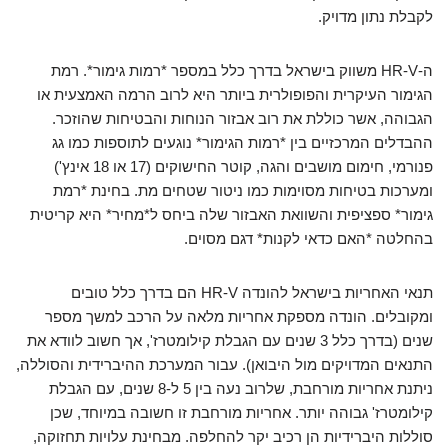
לקבלת נתון מדויק.
ה-HR-V משווק בישראל בדרך כלל במספר *רמות גימור*. רמת
הגימור העיקרית והפופולרית ביותר היא לרוב הרמה האמצעית או
הגבוהה, אשר כוללת את רוב אבזור הנוחות והבטיחות שהוזכר.
ההבדלים המרכזיים בין *רמות הגימור* נוגעים לתוספות כמו גג
פנורמי, חימום מושבים והגה, קוטר החישוקים (17 או 18 אינץ')
ומערכות בטיחות מסוימות כמו ניטור שטחים מת. בחינת *רמת
גימור* ספציפית והשוואת האבזור שלה ביחס ל*מחיר* היא קריטית
בהחלטה *האם כדאי לקנות* דגם מסוים.
תנאי האחריות בישראל להונדה HR-V הם בדרך כלל טובים
ומקובלים. הונדה מספקת אחריות מלאה על הרכב למשך מספר
שנים (בדרך כלל 3 שנים עם הגבלת קילומטרז', אך חשוב לוודא את
התנאים המדויקים מול היבואן). עבור המערכת ההיברידית והסוללה,
ניתנת אחריות מורחבת, שלרוב נעה בין 5 ל-8 שנים, עם הגבלת
קילומטרז' גבוהה יותר. אחריות מורחבת זו חשובה במיוחד, שכן
סוללות היברידיות הן רכיב יקר להחלפה. מבחינת עלויות תחזוקה,