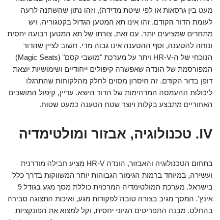
מעט בין גרסאות או לפי שיטת מדידה), וזהו נתון שהשתנה לרעה
לעומת הדור הקודם. זהו אינו תא המטען הגדול בקטגוריה, ויש
מתחרים שמציעים יותר. עם זאת, צורתו של תא המטען רבועה יחסית
ונוחה להטענה, וסף ההטענה אינו גבוה מדי. חשוב לציין שהדור
הנוכחי של ה-HR-V ויתר על מערכת "מושבי קסם" (Magic Seats)
המפורסמת של הונדה שאפשרה קיפולים ייחודיים ושימושיות יוצאת
דופן בדור הקודם. זה חיסרון מסוים לחלק מהלקוחות שהתרגלו
ליכולות ההעמסה המדהימות של הדור היוצא. עדיין, קיפול המושבים
האחוריים מתבצע בקלות ויוצר שטח הטענה כמעט שטוח.
IV. טכנולוגיה, אבזור ומולטימדיה
בתחום הטכנולוגיה והאבזור, הונדה HR-V מציע חבילה מודרנית
ועשירה, במיוחד ברמות הגימור הגבוהות יותר המשווקות בדרך כלל
בישראל. מערכת המולטימדיה המרכזית כוללת מסך מגע בגודל 9
אינץ'. המסך מגיב בצורה טובה לפקודות מגע, ואיכות התצוגה סבירה
בהחלט. מבנה התפריטים הגיוני יחסית, וקל למצוא את הפונקציות