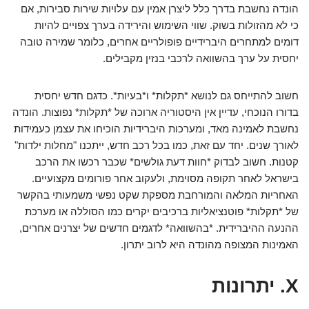
הונדה נחשבת בדרך כלל ליצרן אמין עם עלויות שירות סבירות, אם
כי לא מהזולות בשוק. שווי השימוש והירידה בערך צפויים להיות
דומים למתחרים היברידיים פופולריים אחרים, כלומר שמירה טובה
יחסית על ערך בהשוואה לרכבי בנזין מקבילים.
חשוב להתייחס גם לנושא *תקלות* ו*בעיות*. כדגם חדש יחסית
בדורו הנוכחי, עדיין אין היסטוריה ארוכה של *תקלות* נפוצות. הונדה
נחשבת לאמינה מאד, ומערכות היברידיות הוכיחו את עצמן כעמידות
לאורך שנים. יחד עם זאת, כמו בכל רכב חדש, ייתכנו "מחלות ילדות"
קטנות. חשוב לבדוק *חוות דעת גולשים* שכבר רכשו את הרכב
בישראל לאחר תקופה מסוימת, ולעקוב אחר פורומים מקצועיים.
האחריות המלאה והמורחבת מספקת שקט נפשי משמעותי בהקשר
של *תקלות* פוטנציאליות ברכיבים יקרים כמו הסוללה או מערכת
ההנעה ההיברידית. *בהשוואה* לדגמים חדשים של יצרנים אחרים,
האמינות המצופה מהונדה היא לרוב יתרון.
X. יתרונות