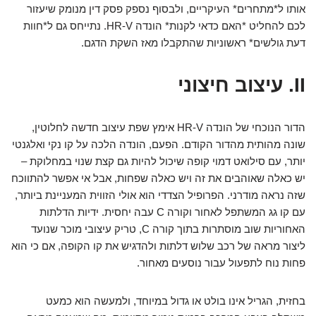
אותו ל*מתחרים* העיקריים, ולבסוף נספק פסק דין מנומק שיעזור
לכם להחליט *האם כדאי לקנות* הונדה HR-V. נתייחס גם ל*חוות
דעת גולשים* ראשוניות שהתקבלו מאז השקת הדגם.
II. עיצוב חיצוני
הדור הנוכחי של הונדה HR-V אימץ שפת עיצוב חדשה לחלוטין,
שונה מהותית מהדור הקודם. הפעם, הונדה הלכה על קו נקי ואלגנטי
יותר, עם סילואט דמוי קופה שיכול להיות גם קצת שנוי במחלוקת –
יש כאלה שאוהבים את זה ויש כאלה שפחות, אבל אי אפשר להתווכח
שזה נראה מודרני. הפרופיל הצדדי הוא אולי הזווית המעניינת ביותר,
עם קו גג המשתפל לאחור וקורה C עבה יחסית. ידיות הדלתות
האחוריות שוב מוסתרות בתוך קורה C, טריק עיצובי מוכר שנועד
ליצור מראה של רכב שלוש דלתות ולהדגיש את קו הקופה, אם כי הוא
פחות נוח לתפעול עבור נוסעים מאחור.
בחזית, הגריל אינו בולט או גדול במיוחד, ולמעשה הוא כמעט