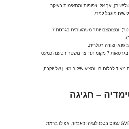
ושבים שלישית), אך אלו צפופות ומתאימות בעיקר
ישית מוגבל למדי.
נפח תא המטען נדיב בגרסת 5 המקומות (כ-735 ליטר), ומצומצם יותר משמעותית בגרסת 7
פנאי וצורה רגולרית.
יש פתרונות אחסון ועיגון, וקיפול המושבים (חשמלי בגרסאות 7 מקומות) יוצר משטח הטענה כמעט
ל ה-GV80 הוא מקום נעים מאוד לבלות בו, ומציע שילוב מצוין של יוקרה,
ימדיה – חגיגה
כמו רכב יוקרה מודרני שמגיע מקוריאה, הג'נסיס GV80 עמוס בטכנולוגיה ובאבזור, אפילו ברמת