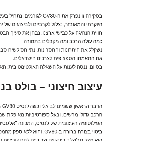
בסקירה זו נפרק את ה-GV80 לג
היוקרתי והמאובזר, נצלול לקרביים ולביצועים של י
חווית הנהיגה על כבישי ארצנו, נבחן את סעיף הבטי
כמה עולה הרכב ומה מקבלים בתמורה.
נשקלל את היתרונות והחסרונות, נתייחס לשיח סביב
את התאמתו הספציפית לצרכים הישראלים.
בסיום, ננסה לענות על השאלה האולטימטיבית: האם כד
עיצוב חיצוני – בולט בנ
הדבר הראשון ששמים לב אליו כשהג'נסיס GV80 חולפת ברחוב הוא הנוכחות העצומה שלה.
הרכב גדול, מרשים, ובעל ספורטיביות מאופקת שמ
ביטוי בצורה ברורה ב-GV80, והוא ללא ספק מהמכוניות הנאות בקטגוריה.
הוא מצליח לשלב בין קווים שריריים לפרופורציות נכו