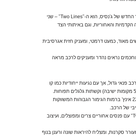
אלמנט העיצוב הבולט ביותר, שהוא גם סימן ההיכר החדש של ג'נסיס, הוא ה-"Two Lines" – שני
 הקדמיות והאחוריות, וגם באיתותי הצד
שים מאוד, כמעט דרמטי, ומעניק חזית אגרסיבית
חכמים נראים נהדר ומעניקים לרכב מראה
אסית יחסית לרכב פנאי גדול, אך עם נגיעות ייחודיות כמו קו
החישוקים מוצעים בגדלים מרשימים, לרוב 20 או 22 אינץ' ברמות הגימור הגבוהות המשווקות
בי של הרכב.
החלק האחורי שומר גם הוא על שפת ה-"Two Lines" עם פנסים אחוריים צרים ומפוצלים, ועיצוב
ת לב, מעורר סקרנות, ומצליח להיראות שונה ורענן בנוף