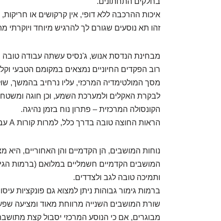
בחלקים התחתונים.
איכות ההרכבה ללא דופי, אין קרקושים או חריקות, 
זהו תא נוסעים שגורם לך להרגיש מיוחד ויוקרתי מ
מבחינת הנדסת אנוש, ג'נסיס עשתה עבודה טובה ב
רוב הפקדים החיוניים נמצאים במקומם הטבעי וקלי
מסך המולטימדיה המרכזי, עליו נרחיב בהמשך, שולט
לבקרת האקלים ולמערכת השמע, וכן חוגה ומשטח
הקונסולה המרכזית – פתרון נוח בזמן נהיגה.
הראות החוצה טובה בדרך כלל, למרות קורות A עבות יחסית.
נוחות המושבים, הן הקדמיים והן האחוריים, היא מצו
המושבים הקדמיים חשמליים במלואם (ברמות הגימור
ותמיכה טובה לגב ולצדדים.
ברמות גימור גבוהות ניתן למצוא גם פונקציות עיסוי,
שורת המושבים השנייה מרווחת מאוד ומציעה שפע 
מבוגרים, אם כי הנוסע המרכזי יסבול קצת מתושב