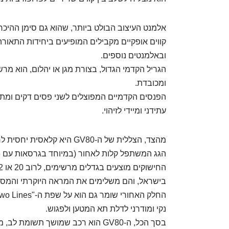
קווים אופקיים מקבילים המופיעים ביחידות התאורה
ובאלמנטים נוספים.
הגריל הקדמי הגדול, בצורת מגן או יהלום, הוא מר
ומכובדת.
הפנסים הקדמיים המפוצלים לשני פסים דקים ומתו
עתידני ומיידי לזיהוי.
מהצד, הצללית של ה-GV80 היא קל
הגג המשתפל קלות לאחור (במיוחד בגרסאות עם 5 מקומות ישיבה) וקשתות גלגלים תפוחות.
בישראל, והם משלימים את המראה היוקרתי והמסי
נקי ומודרני לדלת תא המטען ולפגוש.
בסך הכל, ה-GV80 הוא רכב שמושך תשומ