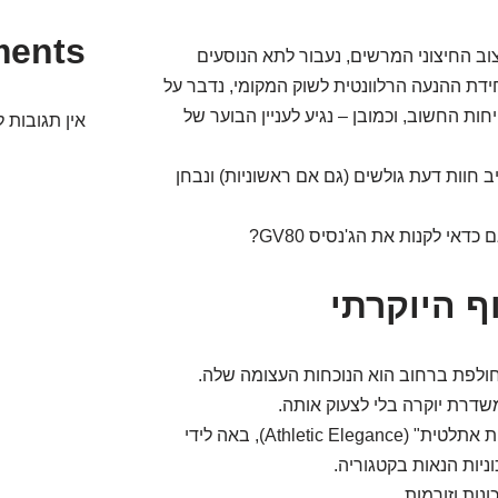
ments
ורמים. נתחיל בעיצוב החיצוני המרשים, נעבור לתא הנוסעים
חידת ההנעה הרלוונטית לשוק המקומי, נדבר על
חות החשוב, וכמובן – נגיע לעניין הבוער של
אין תגובות ל
 חוות דעת גולשים (גם אם ראשוניות) ונבחן
אי לקנות את הג'נסיס GV80?
וף היוקרתי
שדרת יוקרה בלי לצעוק אותה.
הפילוסופיה העיצובית של ג'נסיס, המכונה "אלגנטיות אתלטית" (Athletic Elegance), באה לידי
נות וזורמות.