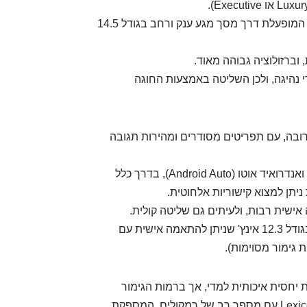
הלב הטכנולוגי הוא מערכת המולטימדיה המרכזית, המופעלת דרך מסך מגע ענק ורחב בגודל 14.5
וברזולוציה גבוהה מאוד.
י נהיגה, ולכן השליטה באמצעות החוגה
ובה, עם תפריטים מסודרים ומהירות תגובה
יש תמיכה מלאה באפל קארפליי (Apple CarPlay) ואנדרואיד אוטו (Android Auto), בדרך כלל
ניתן למצוא קישוריות אלחוטית.
אישית רבות, ולעיתים גם שליטה קולית.
בנוסף למסך המגע, יש לוח מחוונים דיגיטלי מלא בגודל 12.3 אינץ' שניתן להתאמה אישית עם
גימור מסוימות).
יחסית איכותית למדי, אך ברמות הגימור
הגבוהות יותר מוצעת מערכת שמע יוקרתית של Lexicon עם מספר רב של רמקולים, המספקת