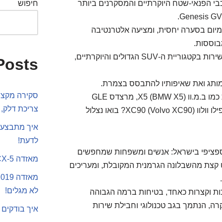
י הפנאי-שטח היוקרתיים והמסקרנים ביותר
חיפוש
רימיום בסערה יחסית, ומציעה אלטרנטיבה
בוססות.
ה-GV80, רכב הפנאי הגדול והבולט שלה, ממוקם ישירות בקטגוריית ה-SUV הגדולים והיוקרתיים,
Posts
מותג ואת שאיפותיו להתבסס בצמרת.
סקירה מקצוע
האם יש לו את מה שנדרש כדי להתמודד עם שמות כמו ב.מ.וו X5 (BMW X5), מרצדס GLE
צריכת דלק, 
(Mercedes-Benz GLE), אאודי Q7 (Audi Q7), ואפילו וולוו XC90 (Volvo XC90)? בואו נצלול
איך מתבצע 
לדעת!
GV80) מכוון לקהל יעד ספציפי בישראל: אנשים ומשפחות שמחפשים
מאזדה CX-5 או סקודה קארוק
ט קצת מהשבלונה הגרמנית המקובלת, ומעריכים
לא מגלים!
ות וקצרות כאחד, בטיחות ברמה הגבוהה
רה, הנתמך בגב טכנולוגי וחבילת שירות
איך בודקים 