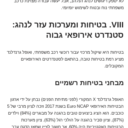
לא יספק ריגושים לנהג הנלהב, אבל יעשה עבודה מצוינת כרכב
משפחתי נוח ובטוח לשימוש יומיומי.
VIII. בטיחות ומערכות עזר לנהג:
סטנדרט אירופאי גבוה
בטיחות היא שיקול מרכזי עבור רוכשי רכב משפחתי, ואופל גרנדלנד
מציע רמת בטיחות טובה, בהתאם לסטנדרטים האירופאיים
המקובלים.
מבחני בטיחות רשמיים
האופל גרנדלנד X המקורי (לפני מתיחת הפנים) נבחן על ידי ארגון
הבטיחות האירופאי Euro NCAP בשנת 2017 וזכה לציון מרבי של 5
כוכבים. הוא הציג ביצועים טובים בהגנה על מבוגרים (84%) וילדים
(87%), וציון סביר בהגנה על הולכי רגל (63%). ציון מערכות
הבטיחות האקטיביות היה 60%, אך חשוב לציין שמאז הדגם עבר