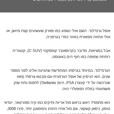
אופל גרנדלנד. השם אולי נשמע כמו פארק שעשועים קצת מיושן, או
אולי אחוזה מפוארת באזור כפרי בגרמניה.
אבל במציאות, מדובר בקרוסאובר קומפקטי (C-SUV), קטגוריה
רותחת וצפופה כמו חוף הים באוגוסט.
הגרנדלנד, במיוחד בגרסתו המחודשת שהגיעה אלינו לפני מספר
שנים, הוא הניסיון של אופל הגרמנית-עם-מבטא-צרפתי (מאז
שנרכשה על ידי קונצרן PSA, היום Stellantis) לתפוס נתח שוק
משמעותי בפלח הפופולרי הזה.
הוא מתמודד ראש בראש מול אריות ותיקים כמו קיה ספורטאז', יונדאי
טוסון, ניסאן קשקאי, וגם מול אחיו החורג והמסוגנן יותר, פיג'ו 3008,