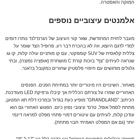
המוקה והאסטרה.
אלמנטים עיצוביים נוספים
מעבר לחזית המחודשת, שאר קווי העיצוב של הגרנדלנד נותרו דומים
למדי לדגם היוצא, וזה לא בהכרח דבר רע. פרופיל הצד שומר על
צללית קלאסית של SUV קומפקטי, עם קו מותניים עולה קלות, קו גג
שנראה לעיתים "צף" בזכות קורת C מושחרת (אופציה נפוצה), ובתי
גלגלים מודגשים עם חיפויי פלסטיק שחורים כמקובל בז'אנר.
מאחור, השינויים היו מינוריים יותר במתיחת הפנים. הפנסים
האחוריים שמרו על צורתם הכללית אך קיבלו גרפיקת LED מעודכנת.
הכיתוב "GRANDLAND" מופיע כעת בגדול ובמרכז דלת תא המטען,
מתחת לסמל אופל, טרנד עיצובי נפוץ כיום. הפגוש האחורי גם הוא
עודכן קלות, לעיתים עם עיטורים דמויי פתחי מפלט למראה דינמי
יותר (גם אם המפלט האמיתי חבוי מתחת).
חישוקי הגלגלים המוצעים בישראל נעו בדרך כלל בין "17 ל-"19