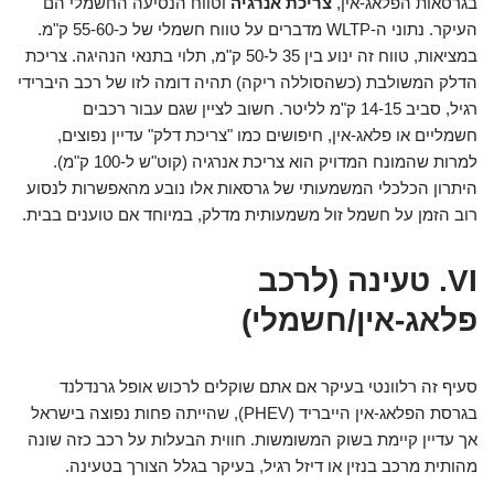
בגרסאות הפלאג-אין,
צריכת אנרגיה
וטווח הנסיעה החשמלי הם
העיקר. נתוני ה-WLTP מדברים על טווח חשמלי של כ-55-60 ק"מ.
במציאות, טווח זה ינוע בין 35 ל-50 ק"מ, תלוי בתנאי הנהיגה. צריכת
הדלק המשולבת (כשהסוללה ריקה) תהיה דומה לזו של רכב היברידי
רגיל, סביב 14-15 ק"מ לליטר. חשוב לציין שגם עבור רכבים
חשמליים או פלאג-אין, חיפושים כמו "צריכת דלק" עדיין נפוצים,
למרות שהמונח המדויק הוא צריכת אנרגיה (קוט"ש ל-100 ק"מ).
היתרון הכלכלי המשמעותי של גרסאות אלו נובע מהאפשרות לנסוע
רוב הזמן על חשמל זול משמעותית מדלק, במיוחד אם טוענים בבית.
VI. טעינה (לרכב
פלאג-אין/חשמלי)
סעיף זה רלוונטי בעיקר אם אתם שוקלים לרכוש אופל גרנדלנד
בגרסת הפלאג-אין הייבריד (PHEV), שהייתה פחות נפוצה בישראל
אך עדיין קיימת בשוק המשומשות. חווית הבעלות על רכב כזה שונה
מהותית מרכב בנזין או דיזל רגיל, בעיקר בגלל הצורך בטעינה.