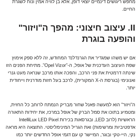
מחפש ריגושים דינמיים יוצאי דופן, אלא בן לוויה אמין ונוח לשגרת
החיים.
II. עיצוב חיצוני: מהפך ה"ויזור"
והופעה בוגרת
אם יש משהו שמגדיר את הגרנדלנד המחודש, זה ללא ספק אימוץ
שפת העיצוב העדכנית של אופל, ה-"Opel Vizor". מתיחת הפנים הזו
שינתה דרמטית את פני הרכב, והפכה אותו מרכב שנראה מעט גנרי
ואנונימי (בגרסת ה-X המקורית), לרכב בעל חזות מודרנית וייחודית
יותר.
ה"ויזור" הוא למעשה פאנל שחור מבריק הנמתח לרוחב כל החזית,
ומטמיע בתוכו את סמל הברק של אופל במרכז, את יחידות התאורה
הראשיות (לרוב LED, ובגרסאות בכירות IntelliLux LED Pixel
אדפטיביות ומרשימות) ואת הגריל המינימליסטי. התוצאה היא מראה
נקי, היי-טקי ובוגר, המיישר קו עם דגמי אופל החדשים יותר כמו