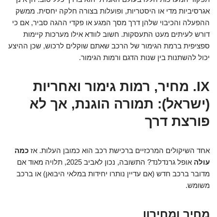
אגרסיביות מדי או היסטריות, ופועלות בצורה חלקה יחסית. ממשק
ההפעלה והכיבוי שלהן דרך מסך המגע או פקדי ההגה סביר, אם כי
דורש לעיתים מעט התעסקות. חשוב לוודא אילו מערכות קיימות
ספציפית ברמת הגימור של הרכב שאתם שוקלים לרכוש, שכן ההיצע
יכול להשתנות בין שנות הדגם ורמות הגימור.
IX. מחיר, רמות גימור ואחריות
(ישראל): תמורה הוגנת, אך לא
פורצת דרך
אחד השיקולים המרכזיים ברכישת רכב הוא כמובן העלות. אז
כמה
עולה
אופל גרנדלנד? התשובה, נכון לאביב 2025, תלויה מאוד אם
מדובר ברכב חדש (אם עדיין נותרו יחידות במלאי היבואן) או ברכב
משומש.
מחיר ומחירון