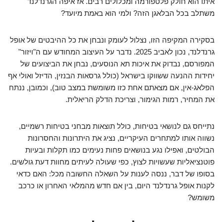
איתו הוא חולק פלטפורמה ומכלולים רבים. אז איפה הגרנדלנד
משתלב בכל הבלאגן הזה? ולמי הוא באמת מיועד?
בסקירה המקיפה הזו, נצלול לעומק ונבחן את כל ההיבטים של אופל
גרנדלנד, נכון לאביב 2025. נדבר על העיצוב המחודש עם ה"ויזור"
המפורסם, נבדוק את איכות תא הנוסעים, נבחן את הביצועים של
יחידות ההנעה ששווקו בישראל (כולל גרסאות הבנזין, הדיזל ואולי אף
הפלאג-אין, אם מצאתם אחת כזו משומשת במצב טוב), וכמובן, ננתח
את המחיר, רמות הגימור, וצריכת הדלק הריאלית.
נתייחס גם לנושאי בטיחות, כולל תוצאות מבחני בטיחות רשמיים,
נשווה אותו למתחרים העיקריים, נציג את היתרונות והחסרונות
הבולטים, ואפילו נגע בנושאים פחות נעימים כמו תקלות ובעיות
פוטנציאליות שעשויות לצוץ, כפי שעולה לעיתים מחוות דעת גולשים.
בסופו של דבר, ננסה לענות על השאלה החשובה מכל: האם כדאי
לקנות אופל גרנדלנד היום, בין אם חדש מהמלאי האחרון או כרכב
משומש?