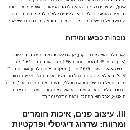
אינץ', בעיצובים שונים בהתאם לרמת הגימור. חישוקים גדולים יותר
תורמים להופעה הכללית, אך לעיתים עלולים לפגוע מעט בנוחות
הנסיעה על כבישים משובשים במיוחד, תופעה מוכרת בכבישי ארצנו.
נוכחות כביש ומידות
הגרנדלנד הוא לא רכב קטן, אך גם לא מפלצתי. מידותיו הפיזיות
(אורך סביב 4.48 מטר, רוחב כ-1.86 מטר, גובה סביב 1.61 מטר
ובסיס גלגלים של כ-2.675 מטר) ממקמות אותו בלב קטגוריית ה-C-
SUV. הוא לא מרגיש מסורבל מדי בעיר, אך בהחלט מציע נוכחות
מכובדת על הכביש. המראה הכללי, במיוחד עם חזית ה"ויזור", משדר
בגרות וסולידיות אירופאית. הוא אולי לא מסובב ראשים כמו אחיו
ה-3008, אבל הוא בהחלט נראה מודרני ומכובד.
III. עיצוב פנים, איכות חומרים
ומרווח: שדרוג דיגיטלי ופרקטיות