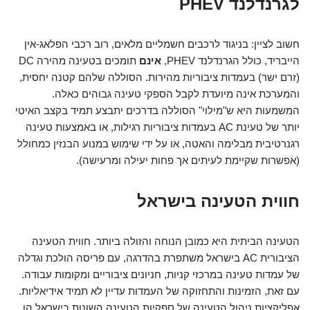
לגרנדלנד PHEV
חשוב לציין: בניגוד לרכבים חשמליים מלאים, רוב רכבי הפלאג-אין
הייבריד, כולל הגרנדלנד PHEV,
אינם
תומכים בטעינה מהירה DC
(זרם ישר) בעמדות ציבוריות מהירות. הסוללה שלהם קטנה יחסית,
והמערכת אינה מיועדת לקבל הספקי טעינה גבוהים כאלה.
המשמעות היא ש"מילוי" הסוללה בדרכים יתבצע תמיד בקצב האיטי
יותר של טעינת AC בעמדות ציבוריות רגילות, או באמצעות טעינה
רגנרטיבית מבלימה והאטה, או על ידי שימוש במנוע הבנזין כמחולל
(אפשרות שקיימת לעיתים אך פחות יעילה ומרעישה).
חווית הטעינה בישראל
הטעינה הביתית היא כמובן הנוחה והזולה ביותר. חווית הטעינה
הציבורית AC בישראל משתפרת בהדרגה, עם פריסה הולכת וגדלה
של עמדות טעינה במרכזי קניות, חניונים ציבוריים ומקומות עבודה.
עם זאת, הזמינות והתחזוקה של העמדות עדיין לא תמיד אידיאליות.
אפליקציות ניהול הטעינה של ספקיות הטעינה השונות בישראל הן