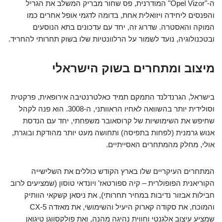
ה-"Opel Vizor" המודרנית, פס שחור מבריק המשלב את הגריל
והפנסים ליחידה ויזואלית אחת, בדומה לדגמי אופל אחרים כמו
המוקה והאסטרה. שדרוג זה, יחד עם עדכונים בתא הנוסעים
ובטכנולוגיה, נועד לשמור על הרלוונטיות שלו בשוק תחרותי להחריד.
מיצוב ומתחרים בשוק הישראלי
בישראל, הגרנדלנד התמקם תמיד כאלטרנטיבה אירופאית, פרקטית
וסולידית יותר בהשוואה לאחיו הראוותני, ה-3008. הוא פנה לקהל
שחיפש את השימושיות של קרוסאובר משפחתי, יחד עם הנדסת
אנוש גרמנית (לפחות בתפיסה) ותחושה מעט יותר מהודקת ובוגרת,
אולי, מחלק מהמתחרים האסייתיים.
המתחרים העיקריים שלו בארץ הקודש כוללים את השלישייה
הקוריאנית הפופולרית – קיה ספורטאז' ויונדאי טוסון (שמציעים לרוב
חבילות אבזור נדיבות במחיר תחרותי), את ניסאן קשקאי הוותיק
והמוכח, את סקודה קארוק היעיל והשימושי, את מאזדה CX-5
שמציע עיצוב אלגנטי וחווית נהיגה מהנה, ואת פולקסווגן טיגואן