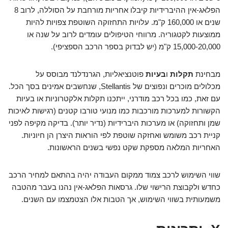
הפלאג-אין ההיברידיות קיבלו אחריות מורחבת על הסוללה, לרוב 8
שנים או 160,000 ק"מ. עלויות התחזוקה השוטפת צפויות להיות
ממוצעות לקטגוריה. מרווחי הטיפולים עומדים לרוב על שנה או
15,000-20,000 ק"מ (יש לבדוק בספר הרכב הספציפי).
מבחינת
תקלות
ו
בעיות
פוטנציאליות, הגרנדלנד מבוסס על
מכלולים מוכרים ונפוצים של Stellantis, שנחשבים אמינים בסך הכל.
עם זאת, כמו בכל רכב מודרני, ייתכנו תקלות אלקטרוניות או בעיות
הקשורות למערכות מורכבות כמו מנועי טורבו קטנים (רגישות לאיכות
שמן ותחזוקה) או מערכות היברידיות (נדיר יותר). בדיקה מקיפה לפני
קניית רכב משומש ואחזקה שוטפת לפי הוראות היצרן הן חיוניות.
האחריות המלאה מספקת שקט נפשי בשנים הראשונות.
שווי השימוש לרכב צמוד ממקום העבודה יהיה בהתאם למחיר הרכב
כחדש ולקבוצת הרישוי שלו. גרסאות הפלאג-אין נהנו בעבר מהטבה
משמעותית בשווי השימוש, אך הטבות אלו הצטמצמו עם השנים.