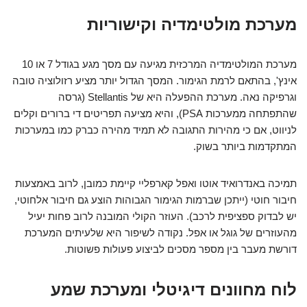
מערכת מולטימדיה וקישוריות
מערכת המולטימדיה המרכזית מגיעה עם מסך מגע בגודל 7 או 10
אינץ', בהתאם לרמת הגימור. המסך הגדול יותר מציע רזולוציה טובה
וגרפיקה נאה. מערכת ההפעלה היא של Stellantis (גרסה
שהתפתחה ממערכות PSA), והיא מציעה תפריטים די ברורים וקלים
לניווט, אם כי מהירות התגובה לא תמיד מהירה כברק כמו במערכות
המתקדמות ביותר בשוק.
תמיכה באנדרואיד אוטו ואפל קארפליי קיימת כמובן, לרוב באמצעות
חיבור חוטי (ייתכן שברמות הגימור הגבוהות הוצע גם חיבור אלחוטי,
יש לבדוק ספציפית לרכב). העוזר הקולי המובנה לרוב פחות יעיל
מהעוזרים של גוגל או אפל. נקודה לשיפור היא שלעיתים המערכת
דורשת מעבר בין מספר מסכים לביצוע פעולות פשוטות.
לוח מחוונים דיגיטלי ומערכת שמע