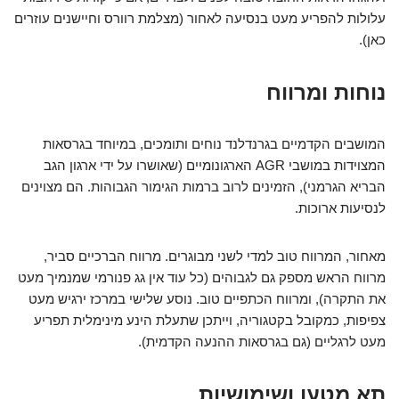
עלולות להפריע מעט בנסיעה לאחור (מצלמת רוורס וחיישנים עוזרים
כאן).
נוחות ומרווח
המושבים הקדמיים בגרנדלנד נוחים ותומכים, במיוחד בגרסאות
המצוידות במושבי AGR הארגונומיים (שאושרו על ידי ארגון הגב
הבריא הגרמני), הזמינים לרוב ברמות הגימור הגבוהות. הם מצוינים
לנסיעות ארוכות.
מאחור, המרווח טוב למדי לשני מבוגרים. מרווח הברכיים סביר,
מרווח הראש מספק גם לגבוהים (כל עוד אין גג פנורמי שמנמיך מעט
את התקרה), ומרווח הכתפיים טוב. נוסע שלישי במרכז ירגיש מעט
צפיפות, כמקובל בקטגוריה, וייתכן שתעלת הינע מינימלית תפריע
מעט לרגליים (גם בגרסאות ההנעה הקדמית).
תא מטען ושימושיות