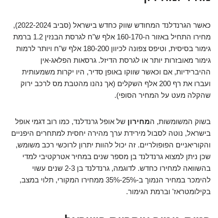
כאשר הגרנדלנד המחודש שווק כחדש בישראל (סביב 2022-2024),
מחירו התחיל באזור ה-160-170 אלף ש"ח לגרסת הבנזין 1.2 ברמת
גימור בסיסית, וטיפס צפונה לכיוון 180-200 אלף ש"ח ויותר לרמות
גימור מאובזרות יותר או לגרסת הדיזל. גרסאות הפלאג-אין
ההיברידיות, אם וכאשר שווקו באופן סדיר, היו יקרות משמעותית
ועברו את רף 200 אלף השקלים (אך נהנו מהטבת מס לרכב ירוק
שהקלה מעט על המחיר הסופי).
בשוק המשומשות, ה
מחירון
של אופל גרנדלנד, כמו רוב דגמי אופל
בישראל, נוטה לסבול מירידת ערך מהירה יחסית למתחרים היפניים
והקוריאניים הפופולריים. זה יכול להוות יתרון לרוכשי רכב משומש,
שכן ניתן למצוא גרנדלנד בן מספר שנים במחיר אטרקטיבי למדי
בהשוואה למחירו כחדש. לדוגמה, גרנדלנד בן 2-3 שנים עשוי
להימכר במחיר הנמוך ב-25%-35% ממחירו המקורי, תלוי במצב,
בקילומטראז' וברמת הגימור.