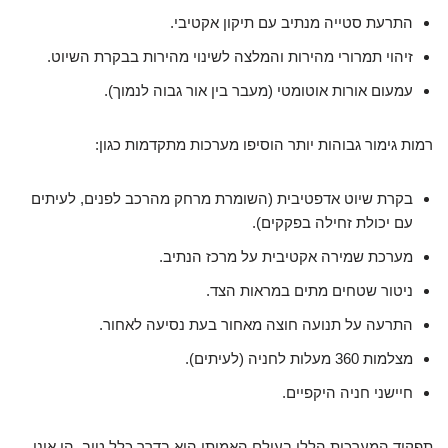
התרעת סטייה מנתיב עם תיקון אקטיבי.
זיהוי תמרורי מהירות והמלצה לשינוי מהירות בבקרת השיוט.
עמעום אורות אוטומטי (מעבר בין אור גבוה לנמוך).
רמות גימור גבוהות יותר הוסיפו מערכות מתקדמות כגון:
בקרת שיוט אדפטיבית (השומרת מרחק מהרכב לפנים, לעיתים
עם יכולת זחילה בפקקים).
מערכת שמירה אקטיבית על מרכז הנתיב.
ניטור שטחים מתים במראות הצד.
התרעה על תנועה חוצה מאחור בעת נסיעה לאחור.
מצלמות 360 מעלות לחניה (לעיתים).
חיישני חניה היקפיים.
תפקוד המערכות הללו בעולם האמיתי הוא בדרך כלל טוב. הן אינן