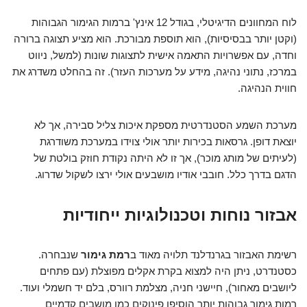
לוח המחוונים הדיגיטלי, בגודל 12 אינץ' ברמות הגימור הגבוהות
(וקטן יותר בבסיסיות), הוא תוספת מבורכת. הוא מציע תצוגה ברורה
וחדה, עם אפשרויות התאמה אישית לתצוגות שונות (למשל, ניווט
במרכז, נתוני נהיגה, מידע על מערכות העזר). זה בהחלט משדרג את
חווית הנהיגה.
מערכת השמע הסטנדרטית מספקת איכות צליל סבירה, אך לא
יוצאת דופן. גרסאות בכירות יותר אולי צוידו במערכת משודרגת
(לעיתים של מותג מוכר), אך זו לא היתה נקודת חוזק בולטת של
הדגם בדרך כלל. חובבי אודיו מושבעים אולי ירצו לשקול שדרוג.
אבזור נוחות וטכנולוגיות ייחודיות
רשימת האבזור בגרנדלנד תלויה מאוד ב
רמת גימור
שנבחרה.
כסטנדרט, ניתן היה למצוא בקרת אקלים מפוצלת (עם פתחים
ליושבים מאחור), חיישני חניה, מצלמת רוורס, בלם יד חשמלי ועוד.
רמות גימור גבוהות יותר הוסיפו פינוקים כמו מושבים קדמיים