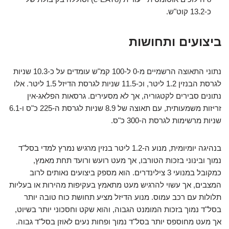
כ-13.2 קוט"ש.
ביצועים ותחושות
נתוני התאוצה הרשמיים מ-0 ל-100 קמ"ש עומדים על כ-10.3 שניות
לגרסת הבנזין 1.2 ליטר, וכ-11.5 שניות לגרסת הדיזל 1.5 ליטר. אלו
נתונים סבירים לקטגוריה, אך לא מסעירים. גרסאות הפלאג-אין
זריזות משמעותית, עם תאוצה של 8.9 שניות לגרסת ה-225 כ"ס ו-6.1
שניות מרשימות לגרסת ה-300 כ"ס.
בנהיגה יומיומית, מנוע ה-1.2 ליטר בנזין מרגיש נמרץ למדי בסל"ד
נמוך ובינוני בזכות הטורבו, אך מעט רועש ורועד תחת מאמץ,
כמקובל במנועי 3 צילינדרים. הוא מספק ביצועים נאותים לרוב
המצבים, אך עשוי להרגיש מעט מתאמץ בעקיפות מהירות או בעליות
תלולות עם רכב עמוס. מנוע הדיזל מציע תחושת כוח טובה יותר
בסל"ד נמוך בזכות המומנט הגבוה, והוא שקט וחסכוני יותר בשיוט,
אך מעט מחוספס יותר בסל"ד נמוך ופחות נעים לאוזן בסל"ד גבוה.