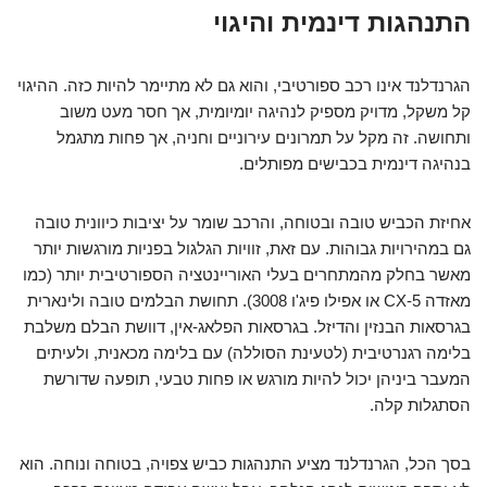
התנהגות דינמית והיגוי
הגרנדלנד אינו רכב ספורטיבי, והוא גם לא מתיימר להיות כזה. ההיגוי
קל משקל, מדויק מספיק לנהיגה יומיומית, אך חסר מעט משוב
ותחושה. זה מקל על תמרונים עירוניים וחניה, אך פחות מתגמל
בנהיגה דינמית בכבישים מפותלים.
אחיזת הכביש טובה ובטוחה, והרכב שומר על יציבות כיוונית טובה
גם במהירויות גבוהות. עם זאת, זוויות הגלגול בפניות מורגשות יותר
מאשר בחלק מהמתחרים בעלי האוריינטציה הספורטיבית יותר (כמו
מאזדה CX-5 או אפילו פיג'ו 3008). תחושת הבלמים טובה ולינארית
בגרסאות הבנזין והדיזל. בגרסאות הפלאג-אין, דוושת הבלם משלבת
בלימה רגנרטיבית (לטעינת הסוללה) עם בלימה מכאנית, ולעיתים
המעבר ביניהן יכול להיות מורגש או פחות טבעי, תופעה שדורשת
הסתגלות קלה.
בסך הכל, הגרנדלנד מציע התנהגות כביש צפויה, בטוחה ונוחה. הוא