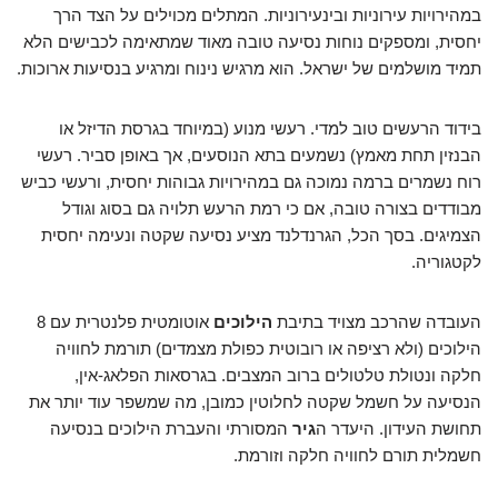
במהירויות עירוניות ובינעירוניות. המתלים מכוילים על הצד הרך
יחסית, ומספקים נוחות נסיעה טובה מאוד שמתאימה לכבישים הלא
תמיד מושלמים של ישראל. הוא מרגיש נינוח ומרגיע בנסיעות ארוכות.
בידוד הרעשים טוב למדי. רעשי מנוע (במיוחד בגרסת הדיזל או
הבנזין תחת מאמץ) נשמעים בתא הנוסעים, אך באופן סביר. רעשי
רוח נשמרים ברמה נמוכה גם במהירויות גבוהות יחסית, ורעשי כביש
מבודדים בצורה טובה, אם כי רמת הרעש תלויה גם בסוג וגודל
הצמיגים. בסך הכל, הגרנדלנד מציע נסיעה שקטה ונעימה יחסית
לקטגוריה.
העובדה שהרכב מצויד בתיבת
הילוכים
אוטומטית פלנטרית עם 8
הילוכים (ולא רציפה או רובוטית כפולת מצמדים) תורמת לחוויה
חלקה ונטולת טלטולים ברוב המצבים. בגרסאות הפלאג-אין,
הנסיעה על חשמל שקטה לחלוטין כמובן, מה שמשפר עוד יותר את
תחושת העידון. היעדר ה
גיר
המסורתי והעברת הילוכים בנסיעה
חשמלית תורם לחוויה חלקה וזורמת.