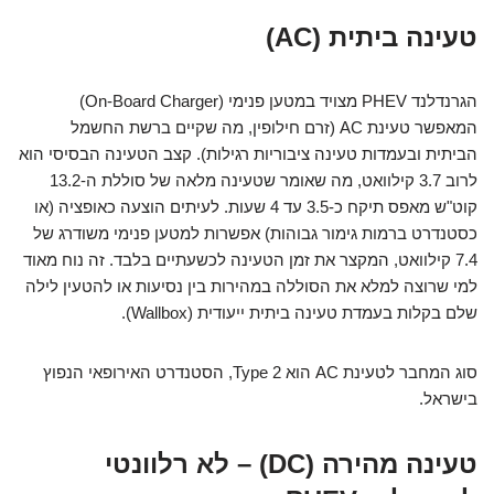
טעינה ביתית (AC)
הגרנדלנד PHEV מצויד במטען פנימי (On-Board Charger)
המאפשר טעינת AC (זרם חילופין, מה שקיים ברשת החשמל
הביתית ובעמדות טעינה ציבוריות רגילות). קצב הטעינה הבסיסי הוא
לרוב 3.7 קילוואט, מה שאומר שטעינה מלאה של סוללת ה-13.2
קוט"ש מאפס תיקח כ-3.5 עד 4 שעות. לעיתים הוצעה כאופציה (או
כסטנדרט ברמות גימור גבוהות) אפשרות למטען פנימי משודרג של
7.4 קילוואט, המקצר את זמן הטעינה לכשעתיים בלבד. זה נוח מאוד
למי שרוצה למלא את הסוללה במהירות בין נסיעות או להטעין לילה
שלם בקלות בעמדת טעינה ביתית ייעודית (Wallbox).
סוג המחבר לטעינת AC הוא Type 2, הסטנדרט האירופאי הנפוץ
בישראל.
טעינה מהירה (DC) – לא רלוונטי