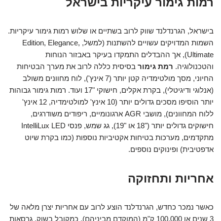
רמות גימור עיקריות בישראל
בישראל, הגרנדלנד שווק לרוב בשתיים או שלוש רמות גימור עיקריות.
השמות המדויקים עשויים להשתנות (למשל, Edition, Elegance,
Ultimate), אך ההבדלים התמקדו בעיקר באבזור הנוחות
והטכנולוגיה.
רמת גימור
בסיסית כללה לרוב את מערך הבטיחות
החיוני, מסך מולטימדיה קטן יותר (7 אינץ'), לוח מחוונים משולב
(אנלוגי ודיגיטלי), בקרת אקלים, חישוקי "17 ועוד. רמות גימור גבוהות
יותר הוסיפו מסכים גדולים יותר (10 אינץ' למולטימדיה, 12 אינץ'
ללוח המחוונים), מושבי AGR ארגונומיים, ריפודים משודרגים,
חישוקים גדולים יותר ("18 או "19), גג שמש, פנסי IntelliLux LED
מתקדמים, מערכות בטיחות אקטיביות נוספות (כמו בקרת שיוט
אדפטיבית) ופינוקים נוספים.
אחריות ותחזוקה
כאשר נמכר כחדש, הגרנדלנד הוצע לרוב עם אחריות יצרן מלאה של
3 שנים או 100,000 ק"מ (המוקדם מביניהם), כמקובל בשוק. גרסאות