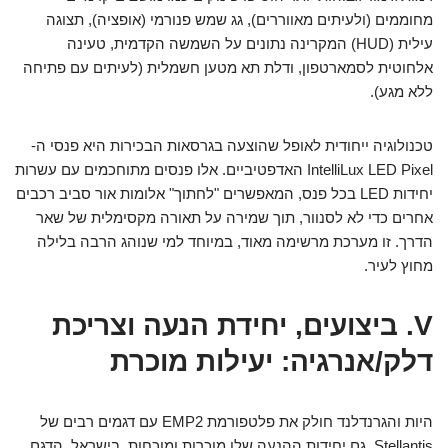
מחוממים (ולעיתים מאווררים), גג שמש פנורמי (אופציה), תצוגה
עילית (HUD) המקרינה נתונים על השמשה הקדמית, טעינה
אלחוטית לסמארטפון, ודלת תא מטען חשמלית (לעיתים עם פתיחה
ללא מגע).
טכנולוגיה ייחודית לאופל שהוצעה בגרסאות הבכירות היא פנסי ה-
IntelliLux LED Pixel האדפטיביים. אלו פנסים מתוחכמים עם עשרות
יחידות LED בכל פנס, המאפשרים "לחתוך" אלומות אור סביב רכבים
אחרים כדי לא לסנוור, תוך שמירה על תאורה מקסימלית של שאר
הדרך. זו מערכת מרשימה מאוד, במיוחד למי שנוהג הרבה בלילה
מחוץ לעיר.
V. ביצועים, יחידת הנעה וצריכת
דלק/אנרגיה: יעילות מוכרת
היות והגרנדלנד חולק את פלטפורמת EMP2 עם דגמים רבים של
Stellantis, גם יחידות ההנעה שלו מוכרות ומוכחות. בישראל, הדגם