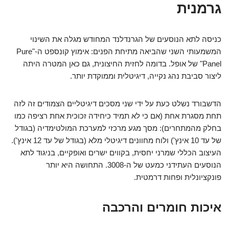
גרמנית
כניסה לתא הנוסעים של הגרנדלנד המחודש מגלה את השינוי
המשמעותי השני שהביאה מתיחת הפנים: אימוץ קונספט ה-"Pure
Panel" של אופל. בדומה לחזית החיצונית, גם כאן המטרה היתה
ליצור סביבת נהג נקייה, דיגיטלית וממוקדת יותר.
הדשבורד נשלט כעת על ידי שני מסכים דיגיטליים הצמודים זה לזה
תחת מסגרת אחת (אם כי לא תמיד כיחידה זכוכית אחת רציפה כמו
בחלק מהמתחרים): מסך מגע מרכזי למערכת המולטימדיה (בגודל
של עד 10 אינץ') ולוח מחוונים דיגיטלי מלא (בגודל של עד 12 אינץ').
העיצוב הכללי שמרני יחסית, בקווים ישרים ואופקיים, בניגוד לתא
הנוסעים העתידני כמעט של ה-3008. התחושה היא יותר
פונקציונלית ופחות דרמטית.
איכות חומרים והרכבה