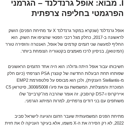
I. מבוא: אופל גרנדלנד – הגרמני
הפרגמטי בחליפה צרפתית
אופל גרנדלנד (שנקרא במקור גרנדלנד X עד מתיחת הפנים) הושק
לראשונה ב-2017, כחלק מגל רכבי הפנאי שהציפו את השוק. הוא
החליף למעשה שני דגמים קודמים של אופל, האנטרה והזפירה טורר
(המינוואן), בניסיון לרכז מאמצים בקטגוריה הצומחת ביותר.
חשיבותו עבור אופל היתה גדולה: הוא היה אחד הדגמים הראשונים
שפותחו תחת הבעלות החדשה של קונצרן PSA הצרפתי (כיום חלק
מ-Stellantis הענקית), ולכן הוא מבוסס על פלטפורמת EMP2
המוכרת והמוצלחת, המשמשת גם את פיג'ו 3008/5008, סיטרואן C5
איירקרוס ו-DS7 קרוסבק. זה אומר שהרבה מה"קרביים" שלו
משותפים עם בני דודים צרפתיים, למרות המיתוג הגרמני.
מתיחת הפנים המשמעותית שעבר הדגם והגיעה לישראל סביב
2022, לא רק הסירה את ה-X משמו, אלא בעיקר העניקה לו את חזית