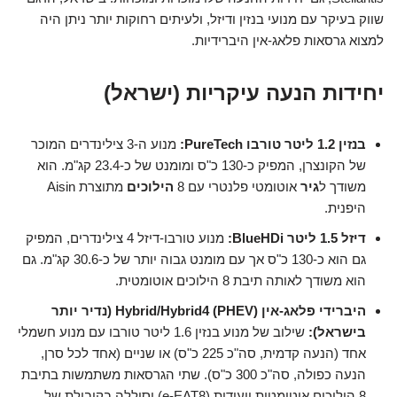
שווק בעיקר עם מנועי בנזין ודיזל, ולעיתים רחוקות יותר ניתן היה
למצוא גרסאות פלאג-אין היברידיות.
יחידות הנעה עיקריות (ישראל)
בנזין 1.2 ליטר טורבו PureTech:
מנוע ה-3 צילינדרים המוכר
של הקונצרן, המפיק כ-130 כ"ס ומומנט של כ-23.4 קג"מ. הוא
משודך ל
גיר
אוטומטי פלנטרי עם 8
הילוכים
מתוצרת Aisin
היפנית.
דיזל 1.5 ליטר BlueHDi:
מנוע טורבו-דיזל 4 צילינדרים, המפיק
גם הוא כ-130 כ"ס אך עם מומנט גבוה יותר של כ-30.6 קג"מ. גם
הוא משודך לאותה תיבת 8 הילוכים אוטומטית.
היברידי פלאג-אין (PHEV) Hybrid/Hybrid4 (נדיר יותר
בישראל):
שילוב של מנוע בנזין 1.6 ליטר טורבו עם מנוע חשמלי
אחד (הנעה קדמית, סה"כ 225 כ"ס) או שניים (אחד לכל סרן,
הנעה כפולה, סה"כ 300 כ"ס). שתי הגרסאות משתמשות בתיבת
8 הילוכים אוטומטית ייעודית (e-EAT8) וסוללה בקיבולת של