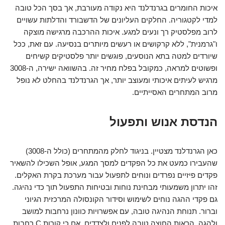
איכות החומרים בגרנדלנד היא נקודה מעורבת, אך בסך הכל טובה
למדי לקטגוריה. החלקים העליונים של הדשבורד והדלתות עשויים
לרוב מפלסטיק רך ונעים למגע. איכות ההרכבה מרגישה מוצקה
ו"גרמנית", ללא קרקושים או רעשים מיותרים בנסיעה. עם זאת, ככל
שיורדים למטה בתא הנוסעים, פוגשים יותר פלסטיקים קשיחים
ופשוטים למראה, כמקובל בפלח מחיר זה. בהשוואה ישירה, ה-3008
מרגיש לעיתים איכותי ומעוצב יותר, אך הגרנדלנד בהחלט לא נופל
מרוב המתחרים האסייתיים.
הנדסת אנוש ותפעול
כאן הגרנדלנד מצטיין. בניגוד לחלק מהמתחרים (כולל ה-3008)
שהעבירו כמעט את כל הפקדים למסך המגע, אופל השכילו להשאיר
פקדים פיזיים נפרדים ונוחים לתפעול עבור מערכת בקרת האקלים.
זהו יתרון משמעותי מבחינת נוחות ובטיחות התפעול תוך כדי נהיגה.
גם פקדי ההגה נוחים לשימוש וסידור הקונסולה המרכזית הגיוני
וברור. תנוחת הנהיגה טובה, עם אפשרויות כוונון נרחבות למושב
ולהגה. הראות החוצה טובה לפנים ולצדדים, אם כי קורות C רחבות