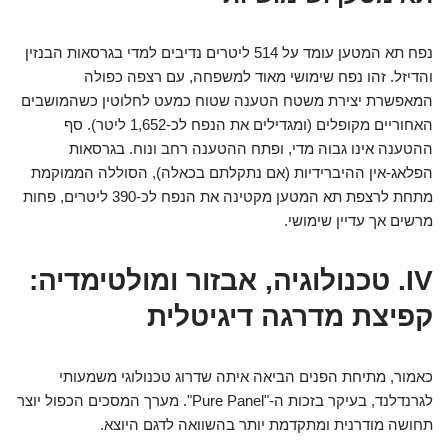
נפח תא המטען עומד על 514 ליטרים נדיבים למדי בגרסאות הבנזין
והדיזל. זהו נפח שימושי מאוד למשפחה, עם רצפה כפולה
המאפשרת יצירת משטח הטענה שטוח כמעט לחלוטין כשהמושבים
האחוריים מקופלים (ומגדילים את הנפח לכ-1,652 ליטר). סף
ההטענה אינו גבוה מדי, ופתח ההטענה רחב ונוח. בגרסאות
הפלאג-אין ההיברידיות (אם נתקלתם בכאלה), הסוללה הממוקמת
מתחת לרצפת תא המטען מקטינה את הנפח לכ-390 ליטרים, פחות
מרשים אך עדיין שימושי.
IV. טכנולוגיה, אבזור ומולטימדיה:
קפיצת מדרגה דיגיטלית
כאמור, מתיחת הפנים הביאה איתה שדרוג טכנולוגי משמעותי
לגרנדלנד, בעיקר בזכות ה-"Pure Panel". מערך המסכים הכפול יוצר
תחושה מודרנית ומתקדמת יותר בהשוואה לדגם היוצא.