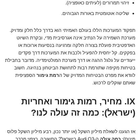
זיהוי תמרורים (לעיתים כאופציה).
שליטה אוטומטית באורות הגבוהים.
תפקוד המערכות הללו בעולם האמיתי הוא בדרך כלל חלק ומדויק.
מערכת השמירה על הנתיב אינה אגרסיבית מדי, ובקרת השיוט
האדפטיבית פועלת בצורה חלקה ומרגיעה בנסיעות ארוכות או
בפקקים. קל יחסית להפעיל ולכבות את המערכות דרך פקדים
ייעודיים על גלגל ההגה או דרך מערכת המולטימדיה. מדובר בחבילת
בטיחות מקיפה שתורמת רבות לתחושת הביטחון בנהיגה. חשוב
לוודא את מפרט הבטיחות המדויק של ה
רמת גימור
הספציפית
שאתם שוקלים לרכוש.
IX. מחיר, רמות גימור ואחריות
(ישראל): כמה זה עולה לנו?
אז הגענו לשאלת מיליון השקל (או יותר נכון, רבע מיליון השקל פלוס
מינוס):
כמה עולה
ה-Audi Q3 בישראל? התשובה, כצפוי מרכב