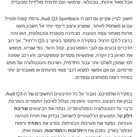
אבל מאוד איכותי, טכנולוגי, שימושי ועם תדמית סולידית ומכובדת.
חשוב לציין שקיים גם דגם ה-Audi Q3 Sportback, גרסת קופה-סטייל
עם גג משתפל לאחור, שמציע עיצוב דינמי יותר על חשבון מעט
מרווח מאחור ונפח הטענה. מבחינה מכאנית וטכנולוגית, הוא זהה
ברובו ל-Q3 הרגיל. בסקירה זו נתמקד בעיקר ב-Q3 ה"רגיל", אך רוב
הדברים נכונים גם לגבי הספורטבק. קהל היעד, כפי שציינו, מחפש
את האיזון בין יוקרה, שימושיות וממדים קומפקטיים. זהו רכב שפונה
למי שמוכן לשלם יותר עבור התדמית, האיכות והטכנולוגיה של מותג
פרימיום, גם אם אפשר למצוא רכבי פנאי מרווחים או מאובזרים יותר
במחיר דומה ממותגים עממיים.
בסקירה שלפניכם, נעבור על כל ההיבטים החשובים של ה-Audi Q3:
נבחן את העיצוב החיצוני והפנימי, נצלול לאיכות החומרים והמרווח,
נדבר על הטכנולוגיה והמולטימדיה, ננתח את הביצועים ו
צריכת
דלק
של המנועים הרלוונטיים לישראל, נבדוק את חווית הנהיגה
והנוחות, נסקור את מערכות הבטיחות, נפרט את ה
מחיר
ורמות
הגימור בארץ, נסכם את ה
יתרונות
וה
חסרונות
, נשווה אותו