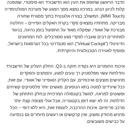
הדבר הראשון שתופס את העין הוא הדשבורד הא-סימטרי, שמופנה
קלות לכיוון הנהג. במרכזו נמצא מסך המגע של מערכת המולטימדיה
(MMI Touch), המשולב בצורה אלגנטית בתוך מסגרת שחורה
מבריקה. מתחתיו נמצאים פקדי בקרת האקלים הפיזיים – החלטה
מבורכת של אאודי, שמקלה מאוד על התפעול בזמן נהיגה, בניגוד
למתחרים רבים שעברו לפקדי מגע מסורבלים. לוח המחוונים
הדיגיטלי ("Virtual Cockpit") הוא סטנדרטי בכל הגרסאות בישראל,
ומוסיף לאווירה הטכנולוגית והיוקרתית.
איכות החומרים היא נקודה חזקה ב-Q3. החלק העליון של הדשבורד
והדלתות עשוי מפלסטיק רך ונעים למגע, והמתגים והפקדים
מרגישים מוצקים ואיכותיים, עם הקליק האופייני של אאודי. עם זאת,
ככל שיורדים למטה בתא הנוסעים, פוגשים יותר פלסטיקים קשיחים
ופשוטים למראה, למשל בקונסולה המרכזית ובחלק התחתון של
הדלתות. זה לא יוצא דופן בקטגוריה, אבל אולי מצופה קצת יותר
מרכב פרימיום. איכות ההרכבה, לעומת זאת, היא ללא דופי – הכל
מרגיש מהודק ומוצק, ואין קרקושים או רעשים מיותרים גם בנסיעה
על כבישים משובשים.