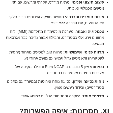
עיצוב חיצוני ופנימי:
מראה מודרני, יוקרתי ומרשים, עם תא
נוסעים טכנולוגי ואיכותי.
איכות חומרים והרכבה:
תחושה מוצקה ואיכותית ברוב חלקי
תא הנוסעים, עם הרכבה ללא דופי.
טכנולוגיה ואבזור:
מערכת מולטימדיה מתקדמת (MMI), לוח
מחוונים וירטואלי כסטנדרט, וחבילת אבזור נדיבה כבר מגרסאות
הבסיס.
מרווח פנימי ושימושיות:
מרווח טוב לנוסעים מאחור (יחסית
לקטגוריה) ותא מטען גדול וגמיש עם מושב אחורי נע.
בטיחות:
ציון 5 כוכבים ב-Euro NCAP וחבילה מקיפה של
מערכות בטיחות אקטיביות כסטנדרט.
נוחות נסיעה ועידון:
נסיעה נוחה ומרוסנת (במיוחד עם מתלים
סטנדרטיים) ובידוד רעשים מצוין.
תדמית מותג:
היוקרה והסטטוס הנלווים למותג אאודי.
XI. חסרונות: איפה הפשרות?