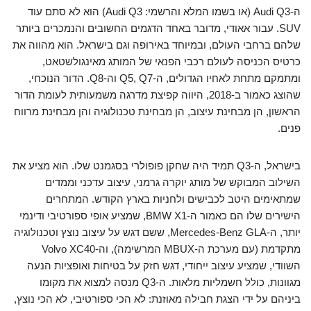
ה-Audi Q3 (או בשמו המלא והרשמי: Audi Q3) הוא לא סתם עוד
SUV. עבור אאודי, מדובר באחד הדגמים החשובים והנמכרים ביותר
שלהם ברחבי העולם, ובמיוחד באירופה וגם בישראל. הוא מהווה את
כרטיס הכניסה לעולם רכבי הפנאי של המותג מאינגולשטאט,
ומתמקם מתחת לאחיו הגדולים, ה-Q5, Q7 וה-Q8. הדור הנוכחי,
שהוצג כאמור ב-2018, היווה קפיצת מדרגה משמעותית לעומת הדור
הראשון, הן מבחינת עיצוב, הן מבחינת טכנולוגיה והן מבחינת מרווח
פנים.
בישראל, ה-Q3 תמיד היה שחקן פופולרי בסגמנט שלו. הוא מציע את
השילוב המבוקש של מותג יוקרה גרמני, עיצוב עדכני וממדים
שמתאימים היטב לכבישים ולחניות בארץ הקודש. המתחרים
הישירים שלו הם כאמור ה-BMW X1, שמציע אופי ספורטיבי ודינמי
יותר, ה-Mercedes-Benz GLA, ששם דגש על עיצוב נוצץ וטכנולוגיה
מתקדמת (עם מערכת ה-MBUX המרשימה), וה-Volvo XC40
השוודי, שמציע עיצוב ייחודי, דגש חזק על בטיחות ואופציות הנעה
מגוונות, כולל חשמליות מלאות. ה-Q3 מנסה למצוא את מקומו
ביניהם על ידי הצגת חבילה מאוזנת: לא הכי ספורטיבי, לא הכי נוצץ,