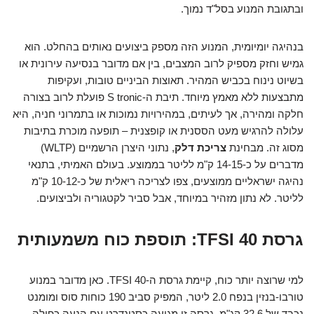
ובתגובת המנוע בסל"ד נמוך.
בנהיגה יומיומית, המנוע הזה מספק ביצועים נאותים בהחלט. הוא
גמיש וחזק מספיק לרוב המצבים, בין אם מדובר בנסיעה עירונית או
בשיוט נינוח בכביש המהיר. תאוצות הביניים טובות, ועקיפות
מתבצעות ללא מאמץ מיוחד. תיבת ה-S tronic פועלת לרוב בצורה
חלקה ומהירה, אך לעיתים, במהירויות נמוכות או בתמרוני חניה, היא
עלולה להרגיש מעט הססנית או קופצנית – תופעה מוכרת בתיבות
מסוג זה. מבחינת
צריכת דלק
, נתוני היצרן הרשמיים (WLTP)
מדברים על כ-14-15 ק"מ לליטר בממוצע. בעולם האמיתי, בתנאי
נהיגה ישראליים ממוצעים, צפו לצריכה ריאלית של כ-10-12 ק"מ
לליטר. לא נתון מזהיר במיוחד, אבל סביר לקטגוריה ולביצועים.
גרסת 40 TFSI: תוספת כוח משמעותית
למי שרוצה יותר כוח, קיימת גרסת ה-40 TFSI. כאן מדובר במנוע
טורבו-בנזין בנפח 2.0 ליטר, המפיק סביב 190 כוחות סוס ומומנט
נכבד של 32.6 קג"מ. גרסה זו מגיעה כסטנדרט עם הנעה כפולה