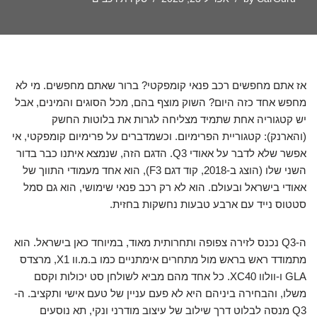
אז אתם מחפשים רכב פנאי קומפקטי? ברור שאתם מחפשים. מי לא
מחפש אחד כזה היום? השוק מוצף בהם, מכל הסוגים והמינים, אבל
יש קטגוריה אחת שתמיד מצליחה לגרות את בלוטות החשק
(והארנק): קטגוריית הפרימיום. וכשמדברים על פרימיום קומפקטי, אי
אפשר שלא לדבר על אאודי Q3. הדגם הזה, שנמצא איתנו כבר בדור
השני שלו (הוצג ב-2018, קוד דגם F3), הוא אחד מעמודי התווך של
אאודי בישראל ובעולם. הוא לא רק רכב פנאי שימושי, הוא גם סמל
סטטוס נייד עם ארבע טבעות נחשקות בחזית.
ה-Q3 נכנס לזירה צפופה ותחרותית מאוד, במיוחד כאן בישראל. הוא
מתמודד ראש בראש מול מתחרים אימתניים כמו ב.מ.וו X1, מרצדס
GLA ו-וולוו XC40. כל אחד מהם מביא לשולחן סט יכולות וקסם
משלו, והבחירה ביניהם היא לא פעם עניין של טעם אישי ותקציב. ה-
Q3 מנסה לבלוט דרך שילוב של עיצוב מודרני ונקי, תא נוסעים