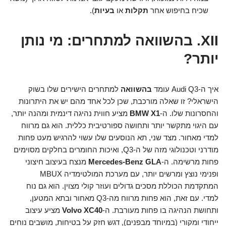
שכיח בחיפוש אחר
תקלות
או
בעיות
).
XII. בהשוואה למתחרים: מי נותן
יותר?
איך ה-Audi Q3 עומד
בהשוואה
למתחרים הישירים שלו בשוק
הישראלי? זו שאלה מורכבת, שכן לכל אחד מהם יש את היתרונות
והחסרונות שלו. ה-
BMW X1
מציע חווית נהיגה דינמית ומהנה יותר,
עם היגוי מתקשר יותר ותחושה ספורטיבית כללית. הוא גם מרווח
למדי מאחור. מצד שני, תא הנוסעים שלו עשוי להרגיש מעט פחות
מודרני וטכנולוגי מזה של ה-Q3, ואיכות החומרים בחלקים מסוימים
פחות מרשימה. ה-
Mercedes-Benz GLA
מנצח בעיצוב חיצוני
ופנימי נוצץ ומרשים יותר, עם מערכת המולטימדיה MBUX
המתקדמת הכוללת מסכים גדולים ועוזר קולי מצוין. הוא גם נוח
למדי. עם זאת, הוא פחות מרווח מה-Q3 מאחור ובתא המטען,
ותחושת הנהיגה בו פחות מעורבת. ה-
Volvo XC40
מציע עיצוב
ייחודי ומקורי (במיוחד מבפנים), דגש חזק על בטיחות, מושבים נוחים