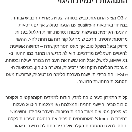
התנהגות דינמית והיגוי
ה-Q3 מציע התנהגות כביש בטוחה וצפויה. אחיזת הכביש גבוהה,
במיוחד בגרסאות ה-quattro עם הנעה כפולה, אך גם גרסאות
ההנעה הקדמית מרגישות יציבות ונטועות. זוויות הגלגול בפניות
מרוסנות יחסית, והרכב שומר על קור רוח גם תחת לחץ. ההיגוי
מדויק ובעל משקל טוב, אך מעט חסר תקשורת – תחושה אופיינית
להיגויים חשמליים מודרניים. הוא לא מרגש או מהנה כמו ההיגוי ב-
BMW X1, למשל, אבל הוא עושה את העבודה בצורה יעילה ובטוחה.
מערכת הבלימה חזקה ופרוגרסיבית, ומשרה ביטחון. בגרסאות ה-
TFSI e ההיברידיות, ישנה מערכת בלימה רגנרטיבית, שדורשת מעט
הסתגלות בתחושת הדוושה.
קלות התמרון בעיר טובה למדי, הודות לממדים הקומפקטיים ולקוטר
סיבוב סביר. חיישני החניה והמצלמה (או מצלמות ה-360 מעלות
כאופציה) מסייעים מאוד בחניות צפופות. היעדר
גיר
ידני והשימוש
בתיבת ה-S tronic האוטומטית הופכים את הנהיגה העירונית לקלה
ונוחה, למעט ההססנות הקלה של ה
גיר
בתחילת נסיעה, כאמור.