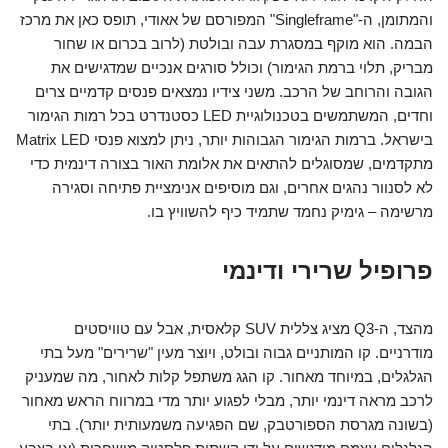
והמתומן, ה-"Singleframe" המפורסם של אאודי, תופס כאן את מרכז
הבמה. הוא מוקף במסגרת עבה ובולטת (לרוב בכרום או שחור
מבריק, תלוי ברמת הגימור) וכולל סורגים אנכיים שמדגישים את
הגובה והרוחב של הרכב. משני צידיו נמצאים פנסים קדמיים צרים
וחדים, המשתמשים בטכנולוגיית LED כסטנדרט בכל רמות הגימור
בישראל. ברמות הגימור הגבוהות יותר, ניתן למצוא פנסי Matrix LED
מתקדמים, שמסוגלים להתאים את אלומת האור בצורה דינמית כדי
לא לסנוור נהגים אחרים, וגם מוסיפים אנימציית פתיחה וסגירה
מרשימה – גימיק נחמד שתמיד כיף להשוויץ בו.
פרופיל שרירי ודינמי
מהצד, ה-Q3 מציג צללית SUV קלאסית, אבל עם טוויסטים
מודרניים. קו המותניים גבוה ובולט, ויוצר מעין "שרירים" מעל בתי
הגלגלים, במיוחד מאחור. קו הגג משתפל קלות לאחור, מה שמעניק
לרכב מראה דינמי יותר, מבלי לפגוע יותר מדי במרווח הראש מאחור
(בשונה מגרסת הספורטבק, שם הפגיעה משמעותית יותר). בתי