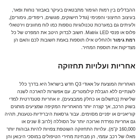
ההבדלים בין רמות הגימור מתבטאים בעיקר באבזור נוחות ופאר,
בעיצוב החיצוני והפנימי (גודל חישוקים, פגושים, ריפודים, גימורים),
ולעיתים גם במערכות טכנולוגיות נוספות כמו לוח מחוונים וירטואלי
פלוס או פנסי Matrix LED. חשוב לבדוק היטב את המפרט של כל
רמת גימור
ולהחליט אילו תוספות באמת חשובות לכם והאם הן
מצדיקות את תוספת המחיר.
אחריות ועלויות תחזוקה
האחריות המוצעת על אאודי Q3 חדש בישראל היא בדרך כלל
לשנתיים ללא הגבלת קילומטרים, עם אפשרות להארכה לשנה
שלישית (בתשלום או כחלק ממבצעים). זו אחריות סטנדרטית למדי
בשוק הרכב, אך קצרה יותר מהאחריות המקיפה שמציעים מותגים
קוריאניים או יפניים מסוימים. עבור גרסאות היברידיות-נטענות, תהיה
גם אחריות נפרדת וארוכה יותר על הסוללה (לרוב 8 שנים או
160,000 ק"מ). עלויות התחזוקה השוטפת צפויות להיות גבוהות יותר
מאלו של רכב עממי, הן מבחינת מחירי הטיפולים במוסכי היבואן והן