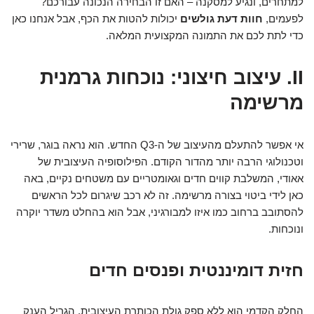
למתחרים, ונגיע למסקנה – האם זו הבחירה הנכונה עבורכם?
לפעמים,
חוות דעת גולשים
יכולות להטות את הכף, אבל אנחנו כאן
כדי לתת לכם את התמונה המקצועית המלאה.
II. עיצוב חיצוני: נוכחות גרמנית
מרשימה
אי אפשר להתעלם מהעיצוב של ה-Q3 החדש. הוא נראה בוגר, שרירי
וטכנולוגי הרבה יותר מהדור הקודם. הפילוסופיה העיצובית של
אאודי, המשלבת קווים חדים וגאומטריים עם משטחים נקיים, באה
כאן לידי ביטוי בצורה מרשימה. זה לא רכב שיגרום לכל הראשים
להסתובב ברחוב כמו איזו למבורגיני, אבל הוא בהחלט משדר יוקרה
ונוכחות.
חזית דומיננטית ופנסים חדים
החלק הקדמי הוא ללא ספק גולת הכותרת העיצובית. הגריל הענק