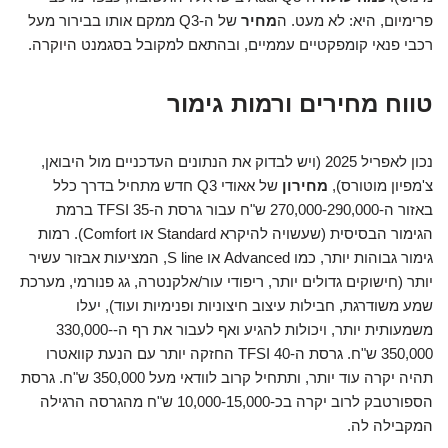
פרימיום, היא: לא מעט. ה
מחיר
של ה-Q3 ממקם אותו בבירור מעל
רכבי פנאי קומפקטיים עממיים, ובהתאם למקובל בסגמנט היוקרה.
טווח מחירים ורמות גימור
נכון לאפריל 2025 (ויש לבדוק את הנתונים העדכניים מול היבואן,
צ'מפיון מוטורס),
מחירון
של אאודי Q3 חדש מתחיל בדרך כלל
באזור ה-270,000-290,000 ש"ח עבור גרסת ה-35 TFSI ברמת
הגימור הבסיסית (שעשויה להיקרא Standard או Comfort). רמות
גימור גבוהות יותר, כמו Advanced או S line, המציעות אבזור עשיר
יותר (חישוקים גדולים יותר, ריפודי עור/אלקנטרה, גג פנורמי, מערכת
שמע משודרגת, חבילות עיצוב חיצוניות ופנימיות ועוד), יעלו
משמעותית יותר, ויכולות להגיע ואף לעבור את רף ה-330,000-
350,000 ש"ח. גרסת ה-40 TFSI החזקה יותר עם הנעת קוואטרו
תהיה יקרה עוד יותר, ותתחיל קרוב לוודאי מעל 350,000 ש"ח. גרסת
הספורטבק לרוב יקרה בכ-10,000-15,000 ש"ח מהגרסה הרגילה
המקבילה לה.