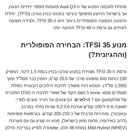
מתחת למכסה המנוע של ה-Audi Q3 פועמות מספר יחידות הנעה,
אך בישראל ההיצע מתמקד בעיקר במנועי בנזין טורבו (TFSI). יחידת
ההנעה הנפוצה והפופולרית ביותר היא ה-35 TFSI, ולצידה מוצעת
לעיתים גם גרסת ה-40 TFSI החזקה יותר.
מנוע 35 TFSI: הבחירה הפופולרית
(וההגיונית?)
גרסת ה-35 TFSI מצוידת במנוע טורבו-בנזין בנפח 1.5 ליטר, המפיק
150 כוחות סוס ומומנט מרבי של 25.5 קג"מ, הזמין כבר מסל"ד נמוך
(1,500 סל"ד). המנוע הזה משודך לתיבת הילוכים רובוטית כפולת
מצמדים מסוג S tronic (שם הקוד של אאודי לתיבת ה-DSG המוכרת
של פולקסווגן) עם 7
הילוכים
. הביצועים על הנייר טובים למדי:
תאוצה מ-0 ל-100 קמ"ש אורכת 9.2-9.6 שניות (תלוי במרכב
ובאבזור), ומהירות מרבית של כ-205-210 קמ"ש. בגרסאות מסוימות
(לרוב באירופה, פחות נפוץ בישראל), מנוע זה מגיע גם עם מערכת
Mild-Hybrid (MHEV) במתח 48 וולט, שאמורה לסייע בצריכת הדלק