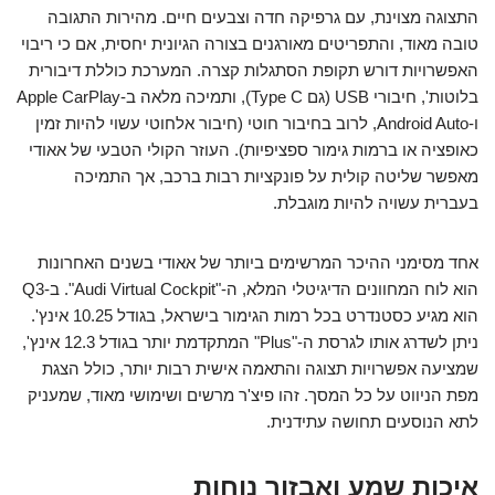
התצוגה מצוינת, עם גרפיקה חדה וצבעים חיים. מהירות התגובה
טובה מאוד, והתפריטים מאורגנים בצורה הגיונית יחסית, אם כי ריבוי
האפשרויות דורש תקופת הסתגלות קצרה. המערכת כוללת דיבורית
בלוטות', חיבורי USB (גם Type C), ותמיכה מלאה ב-Apple CarPlay
ו-Android Auto, לרוב בחיבור חוטי (חיבור אלחוטי עשוי להיות זמין
כאופציה או ברמות גימור ספציפיות). העוזר הקולי הטבעי של אאודי
מאפשר שליטה קולית על פונקציות רבות ברכב, אך התמיכה
בעברית עשויה להיות מוגבלת.
אחד מסימני ההיכר המרשימים ביותר של אאודי בשנים האחרונות
הוא לוח המחוונים הדיגיטלי המלא, ה-"Audi Virtual Cockpit". ב-Q3
הוא מגיע כסטנדרט בכל רמות הגימור בישראל, בגודל 10.25 אינץ'.
ניתן לשדרג אותו לגרסת ה-"Plus" המתקדמת יותר בגודל 12.3 אינץ',
שמציעה אפשרויות תצוגה והתאמה אישית רבות יותר, כולל הצגת
מפת הניווט על כל המסך. זהו פיצ'ר מרשים ושימושי מאוד, שמעניק
לתא הנוסעים תחושה עתידנית.
איכות שמע ואבזור נוחות