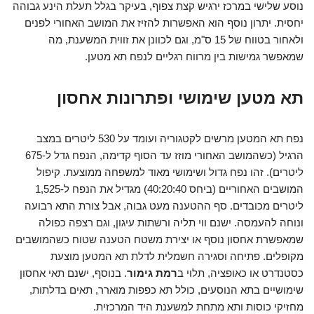
נוסע שלישי במרכז ירגיש קצת צפוף, בעיקר בגלל תעלת הינע גבוהה
יחסית. יתרון נוסף הוא האפשרות להזיז את המושב האחורי לפנים
ולאחור בטווח של 15 ס"מ, וגם לכוונן את זווית המשענת, מה
שמאפשר גמישות בין מרווח רגליים לנפח תא מטען.
תא מטען שימושי ופתרונות אחסון
נפח תא המטען מרשים לקטגוריה ועומד על 530 ליטרים במצב
הרגיל (כשהמושב האחורי מוזז עד הסוף קדימה, הנפח גדל ל-675
ליטרים). זהו נפח גדול ושימושי מאוד למשפחה ממוצעת. קיפול
המושבים האחוריים (ביחס 40:20:40) מגדיל את הנפח ל-1,525
ליטרים מכובדים. סף ההטענה מעט גבוה, אבל צורת התא רבועה
ונוחה להעמסה. ישנם ווי תליה ורשתות עיגון, וגם רצפה כפולה
שמאפשרת אחסון נוסף או יצירת משטח הטענה שטוח כשהמושבים
מקופלים. פתיחה וסגירה חשמלית לדלת תא המטען מוצעת
כסטנדרט או כאופציה, תלוי ב
רמת גימור
. בנוסף, ישנם תאי אחסון
שימושיים בתא הנוסעים, כולל תא כפפות מוארר, תאים בדלתות,
מחזיקי כוסות ותא מתחת למשענת היד המרכזית.