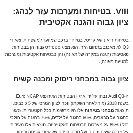
VIII. בטיחות ומערכות עזר לנהג:
ציון גבוה והגנה אקטיבית
בטיחות היא נושא קריטי, במיוחד ברכב שמיועד למשפחות, ואאודי
Q3 לא מאכזב בתחום הזה. הוא מציג סטנדרט גבוה הן בבטיחות
פאסיבית (הגנה במקרה של תאונה) והן בבטיחות אקטיבית (מערכות
למניעת תאונה).
ציון גבוה במבחני ריסוק ומבנה קשיח
ה-Audi Q3 נבחן על ידי ארגון הבטיחות האירופאי Euro NCAP
בשנת 2018 (מיד לאחר השקתו) וזכה לציון המרבי של 5 כוכבים.
תוצאות
מבחני בטיחות
אלו היו מרשימות בכל הקטגוריות: 95%
בהגנה על מבוגרים, 86% בהגנה על ילדים, 76% בהגנה על הולכי
רגל ו-85% על מערכות הבטיחות האקטיביות. תוצאות אלו מעידות
על מבנה קשיח ובטוח ועל תכנון קפדני של אזורי קריסה וריסון.