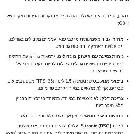
וכמובן, אף רכב אינו מושלם. הנה כמה מהנקודות הפחות חזקות של
ה-Q3:
מחיר:
גבוה משמעותית מרכבי פנאי עממיים מקבילים בגודלם,
וגם עלויות האחזקה והביטוח גבוהות.
נוחות נסיעה עם חישוקים גדולים:
גרסאות S line עם מתלים
ספורטיביים וחישוקים גדולים עלולות להיות נוקשות מדי על
כבישים ישראליים.
ביצועי מנוע בסיס:
מנוע ה-1.5 ליטר (35 TFSI) מספק ביצועים
סבירים, אך לא מרגשים במיוחד לרכב פרימיום.
צריכת דלק:
לא מצטיינת במיוחד, במיוחד בגרסאות הבנזין
הלא-היברידיות.
תחושת היגוי:
ההיגוי מדויק אך מעט מלאכותי וחסר משוב.
תיבת S tronic (DSG):
עלולה להיות הססנית או קופצנית
במהירויות נמוכות, ודורשת מעקב לגבי אמינות לטווח ארוך (נושא