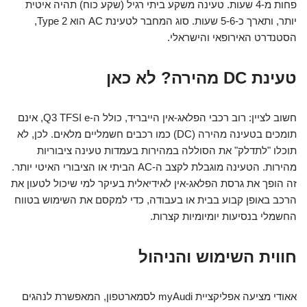
פחות מ-4 שעות. טעינה משקע ביתי רגיל (שקע כוח) תהיה איטית
יותר, ותארך כ-5-6 שעות. סוג המחבר לטעינת AC הוא Type 2,
הסטנדרט האירופאי והישראלי.
טעינת DC מהירה? לא כאן
חשוב לציין: רוב רכבי הפלאג-אין הייבריד, כולל ה-Q3 TFSI e, אינם
תומכים בטעינה מהירה (DC) כמו רכבים חשמליים מלאים. לכן, לא
תוכלו "לתדלק" את הסוללה במהירות בעמדות טעינה ציבוריות
מהירות. הטעינה מוגבלת לקצב ה-AC הביתי או הציבורי האיטי יותר.
זה הופך את גרסת הפלאג-אין לאידיאלית בעיקר למי שיכול לטעון את
הרכב באופן קבוע בבית או בעבודה, כדי למקסם את השימוש בטווח
החשמלי בנסיעות יומיומיות קצרות.
חווית השימוש והניהול
אאודי מציעה אפליקציית myAudi לסמארטפון, המאפשרת לנהגים