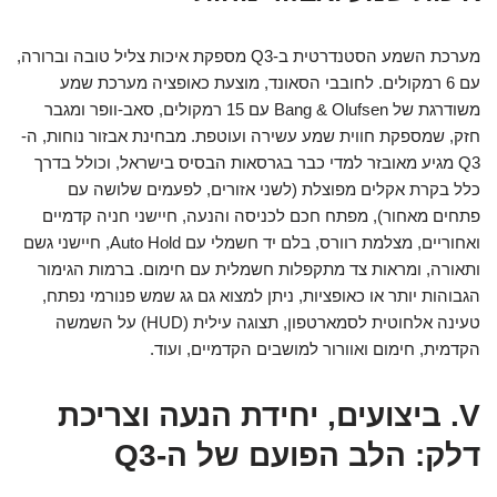
מערכת השמע הסטנדרטית ב-Q3 מספקת איכות צליל טובה וברורה,
עם 6 רמקולים. לחובבי הסאונד, מוצעת כאופציה מערכת שמע
משודרגת של Bang & Olufsen עם 15 רמקולים, סאב-וופר ומגבר
חזק, שמספקת חווית שמע עשירה ועוטפת. מבחינת אבזור נוחות, ה-
Q3 מגיע מאובזר למדי כבר בגרסאות הבסיס בישראל, וכולל בדרך
כלל בקרת אקלים מפוצלת (לשני אזורים, לפעמים שלושה עם
פתחים מאחור), מפתח חכם לכניסה והנעה, חיישני חניה קדמיים
ואחוריים, מצלמת רוורס, בלם יד חשמלי עם Auto Hold, חיישני גשם
ותאורה, ומראות צד מתקפלות חשמלית עם חימום. ברמות הגימור
הגבוהות יותר או כאופציות, ניתן למצוא גם גג שמש פנורמי נפתח,
טעינה אלחוטית לסמארטפון, תצוגה עילית (HUD) על השמשה
הקדמית, חימום ואוורור למושבים הקדמיים, ועוד.
V. ביצועים, יחידת הנעה וצריכת
דלק: הלב הפועם של ה-Q3