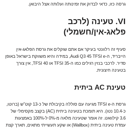
גרסה כזו, כדאי לבדוק את זמינותה ועלותה אצל היבואן.
VI. טעינה (לרכב
פלאג-אין/חשמלי)
סעיף זה רלוונטי בעיקר אם אתם שוקלים את גרסת הפלאג-אין
הייבריד, ה-Audi Q3 45 TFSI e, במידה והיא משווקת בישראל באופן
סדיר. לרכבי בנזין רגילים כמו ה-35 TFSI או 40 TFSI, אין צורך
בטעינה חיצונית.
טעינת AC ביתית
גרסת ה-TFSI e מגיעה עם סוללה בקיבולת של כ-13 קוט"ש (ברוטו,
כ-10.4 נטו). היא תומכת בטעינה ביתית (AC) בקצב מקסימלי של
3.6 קילוואט. זה אומר שטעינה מלאה מ-0% ל-100% באמצעות
עמדת טעינה ביתית (Wallbox) או שקע תעשייתי מתאים, תארך קצת