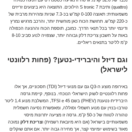
(quattro) ותיבת S tronic 7 הילוכים. התוצאה היא ביצועים זריזים
משמעותית: תאוצה 0-100 קמ"ש בכ-7.3 שניות ומהירות מרבית של
כ-220 קמ"ש. תחושת הכוח כאן מוחשית יותר, והרכב מרגיש נמרץ
ודינמי יותר בכל תנאי הדרך. כמובן, תוספת הכוח וההנעה הכפולה
באות על חשבון צריכת דלק גבוהה יותר, שצפויה לנוע סביב 8-10
ק"מ לליטר בתנאים ריאליים.
וגם דיזל והיברידי-נטען? (פחות רלוונטי
לישראל)
באירופה מוצע ה-Q3 גם עם מנועי דיזל (TDI) חסכוניים, אך אלו
פחות רלוונטיים לשוק הישראלי הנוכחי. בנוסף, קיימת גרסה
היברידית-נטענת (PHEV) בשם 45 TFSI e, המשלבת מנוע 1.4 ליטר
טורבו-בנזין עם מנוע חשמלי וסוללה, ומאפשרת נסיעה חשמלית
טהורה לטווח של כ-50 ק"מ. גרסה זו מציעה יתרונות מיסוי
משמעותיים בישראל (אם היא מיובאת רשמית) ו
צריכת דלק
נמוכה
מאוד בשימוש יומיומי קצר, אך מחירה גבוה יותר. אם אתם שוקלים