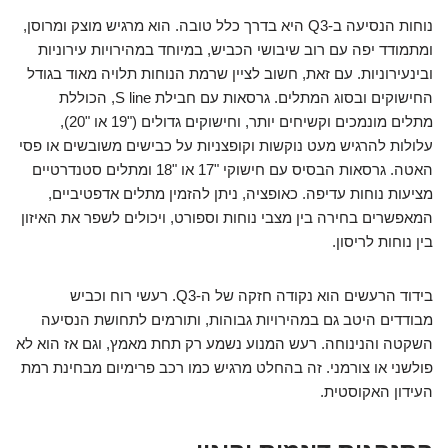
נוחות הנסיעה ב-Q3 היא בדרך כלל טובה. הוא מרגיש מוצק ומרוסן,
ומתמודד יפה עם רוב שיבושי הכביש, במיוחד במהירויות עירוניות
ובינעירוניות. עם זאת, חשוב לציין שרמת הנוחות תלויה מאוד בגודל
החישוקים ובסוג המתלים. גרסאות עם חבילת S line, הכוללת
מתלים מונמכים וקשיחים יותר, וחישוקים גדולים ("19 או "20),
עלולות להרגיש מעט נוקשות וקופצניות על כבישים משובשים או פסי
האטה. גרסאות הבסיס עם חישוקי "17 או "18 ומתלים סטנדרטיים
מציעות נוחות עדיפה. כאופציה, ניתן להזמין מתלים אדפטיביים,
המאפשרים בחירה בין מצבי נוחות וספורט, ויכולים לשפר את האיזון
בין נוחות לריסון.
בידוד הרעשים הוא נקודה חזקה של ה-Q3. רעשי רוח וכביש
מבודדים היטב גם במהירויות גבוהות, ותורמים לתחושת הנסיעה
השקטה והנינוחה. רעש המנוע נשמע רק תחת מאמץ, וגם אז הוא לא
פולשני או צורמני. זה בהחלט מרגיש כמו רכב פרימיום מבחינת רמת
העידון האקוסטית.