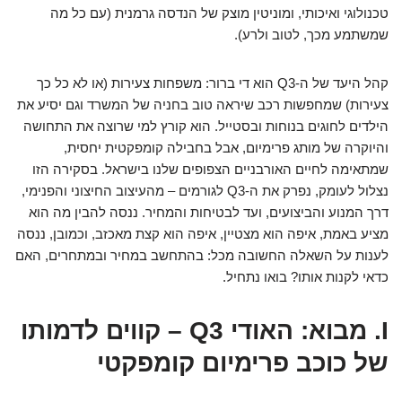
טכנולוגי ואיכותי, ומוניטין מוצק של הנדסה גרמנית (עם כל מה
שמשתמע מכך, לטוב ולרע).
קהל היעד של ה-Q3 הוא די ברור: משפחות צעירות (או לא כל כך
צעירות) שמחפשות רכב שיראה טוב בחניה של המשרד וגם יסיע את
הילדים לחוגים בנוחות ובסטייל. הוא קורץ למי שרוצה את התחושה
והיוקרה של מותג פרימיום, אבל בחבילה קומפקטית יחסית,
שמתאימה לחיים האורבניים הצפופים שלנו בישראל. בסקירה הזו
נצלול לעומק, נפרק את ה-Q3 לגורמים – מהעיצוב החיצוני והפנימי,
דרך המנוע והביצועים, ועד לבטיחות והמחיר. ננסה להבין מה הוא
מציע באמת, איפה הוא מצטיין, איפה הוא קצת מאכזב, וכמובן, ננסה
לענות על השאלה החשובה מכל: בהתחשב במחיר ובמתחרים, האם
כדאי לקנות אותו? בואו נתחיל.
I. מבוא: האודי Q3 – קווים לדמותו
של כוכב פרימיום קומפקטי