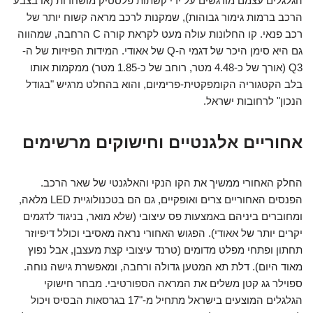
הגלגלים עצמם מודגשים על ידי קשתות פלסטיק מושחרות (או בצבע
הרכב ברמות גימור גבוהות), שמקנות לרכב מראה קשוח יותר של
רכב פנאי. קו החלונות עולה מעט לקראת קורה C הרחבה, שמהווה
גם היא סימן היכר של דגמי ה-Q של אאודי. המידות הפיזיות של ה-
Q3 (אורך של כ-4.48 מטר, רוחב של כ-1.85 מטר) ממקמות אותו
בלב הקטגוריה הקומפקטית-פרימיום, והוא בהחלט מרגיש "בגודל
הנכון" לרחובות ישראל.
אחוריים אלגנטיים וחישוקים מרשימים
החלק האחורי ממשיך את הקו הנקי והאלגנטי של שאר הרכב.
הפנסים האחוריים צרים ואופקיים, גם הם בטכנולוגיית LED מלאה,
ומחוברים ביניהם באמצעות פס עיצובי (שלא מואר, בניגוד לדגמים
יקרים יותר של אאודי). הפגוש האחורי נראה מאסיבי וכולל דיפיוזר
תחתון ופתחי מפלט מדומים (טרנד עיצובי קצת מעצבן, אבל נפוץ
מאוד היום). דלת תא המטען גדולה ורחבה, ומאפשרת גישה נוחה.
ספוילר גג קטן משלים את המראה הספורטיבי. מבחר חישוקי
הגלגלים המוצעים בישראל מתחיל מ-"17 בגרסאות הבסיס ויכול