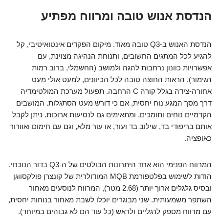
הנדסת אנוש טובה ומרווח מפתיע
הנדסת האנוש ב-Q3 טובה מאוד. מיקום הפקדים אינטואיטיבי, קל
להגיע לכל המתגים החשובים, ותנוחת הנהיגה מצוינת, עם
אפשרויות כוונון נרחבות להגה ולמושב (החשמלי, ברוב רמות
הגימור). הראות החוצה טובה לכל הכיוונים, למעט אולי מעט
אחורה-צידה בגלל קורה C הרחבה. תפעול מערכת המולטימדיה
דרך מסך המגע נוח יחסית, אם כי דורש מעט הסתגלות. המושבים
הקדמיים נוחים ותומכים, ומתאימים גם לנסיעות ארוכות. ניתן לקבל
אותם בריפודי בד, שילוב בד ועור, או עור מלא, וגם עם חימום ואוורור
כאופציה.
המרווח הפנימי הוא אחד היתרונות הבולטים של ה-Q3 בדור הנוכחי.
הודות לשימוש בפלטפורמת MQB המודולרית של קונצרן פולקסווגן
ובסיס גלגלים ארוך יותר (2.68 מטר), המרווח לנוסעים מאחור
השתפר משמעותית. שני מבוגרים יוכלו לשבת מאחור בנוחות יחסית,
עם מרווח מספק לרגליים ולראש (כל עוד הם לא גבוהים במיוחד).