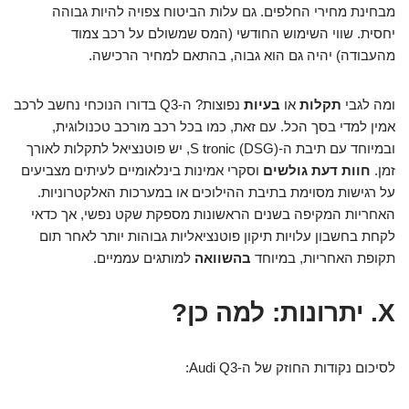
מבחינת מחירי החלפים. גם עלות הביטוח צפויה להיות גבוהה
יחסית. שווי השימוש החודשי (המס שמשולם על רכב צמוד
מהעבודה) יהיה גם הוא גבוה, בהתאם למחיר הרכישה.
ומה לגבי
תקלות
או
בעיות
נפוצות? ה-Q3 בדורו הנוכחי נחשב לרכב
אמין למדי בסך הכל. עם זאת, כמו בכל רכב מורכב טכנולוגית,
ובמיוחד עם תיבת ה-S tronic (DSG), יש פוטנציאל לתקלות לאורך
זמן.
חוות דעת גולשים
וסקרי אמינות בינלאומיים לעיתים מצביעים
על רגישות מסוימת בתיבת ההילוכים או במערכות האלקטרוניות.
האחריות המקיפה בשנים הראשונות מספקת שקט נפשי, אך כדאי
לקחת בחשבון עלויות תיקון פוטנציאליות גבוהות יותר לאחר תום
תקופת האחריות, במיוחד
בהשוואה
למותגים עממיים.
X. יתרונות: למה כן?
לסיכום נקודות החוזק של ה-Audi Q3: