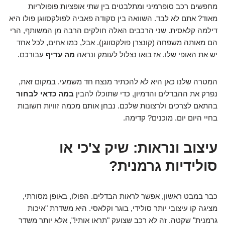
מחפשים רכב סופרמיני ומתלבטים בין שתי אופציות פופולריות
מאוד? אתם לא לבד. השוואה בין סקודה פאביה לפולקסווגן פולו היא
דילמה קלאסית. שני הרכבים האלה חולקים הרבה מן המשותף, הרי
הם מאותה משפחה (קונצרן פולקסווגן). אבל, כמו אחים, לכל אחד
יש את האופי שלו. אז בואו נצלול לעומק ונראה
מה עדיף
עבורכם.
המטרה שלנו כאן היא לא להכתיר מנצח חד משמעי. במקום זאת,
נפרק את ההבדלים והדמיון, כדי שתוכלו להבין
במה כדאי לבחור
בהתאם לצרכים ולרצונות שלכם. נבחן אותם מכמה זוויות חשובות
בחיי היום יום. מוכנים? קדימה.
עיצוב ונראות: שיק צ'כי או
סולידיות גרמנית?
כבר במבט ראשון, אפשר לראות הבדלים. הפולו, באופן מסורתי,
מציגה קו עיצובי יותר סולידי, בוגר וקלאסי. היא משדרת "איכות
גרמנית" שקטה. זה לא רכב שצועק "תראו אותי!", אלא יותר משדר