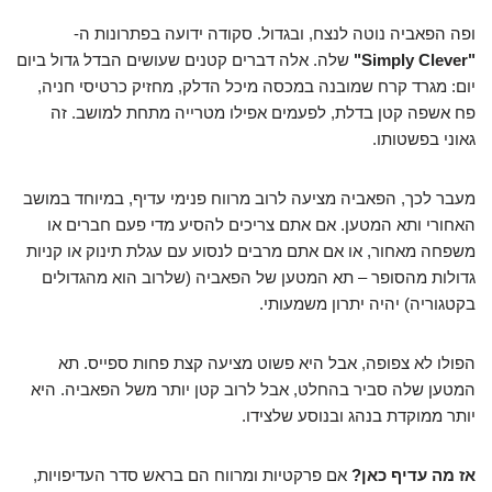
ופה הפאביה נוטה לנצח, ובגדול. סקודה ידועה בפתרונות ה-
"Simply Clever"
שלה. אלה דברים קטנים שעושים הבדל גדול ביום
יום: מגרד קרח שמובנה במכסה מיכל הדלק, מחזיק כרטיסי חניה,
פח אשפה קטן בדלת, לפעמים אפילו מטרייה מתחת למושב. זה
גאוני בפשטותו.
מעבר לכך, הפאביה מציעה לרוב מרווח פנימי עדיף, במיוחד במושב
האחורי ותא המטען. אם אתם צריכים להסיע מדי פעם חברים או
משפחה מאחור, או אם אתם מרבים לנסוע עם עגלת תינוק או קניות
גדולות מהסופר – תא המטען של הפאביה (שלרוב הוא מהגדולים
בקטגוריה) יהיה יתרון משמעותי.
הפולו לא צפופה, אבל היא פשוט מציעה קצת פחות ספייס. תא
המטען שלה סביר בהחלט, אבל לרוב קטן יותר משל הפאביה. היא
יותר ממוקדת בנהג ובנוסע שלצידו.
אז מה עדיף כאן?
אם פרקטיות ומרווח הם בראש סדר העדיפויות,