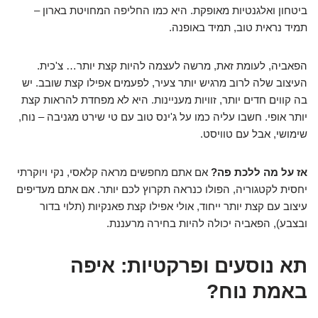
ביטחון ואלגנטיות מאופקת. היא כמו החליפה המחויטת בארון –
תמיד נראית טוב, תמיד באופנה.
הפאביה, לעומת זאת, מרשה לעצמה להיות קצת יותר… צ'כית.
העיצוב שלה לרוב מרגיש יותר צעיר, לפעמים אפילו קצת שובב. יש
בה קווים חדים יותר, זוויות מעניינות. היא לא מפחדת להראות קצת
יותר אופי. חשבו עליה כמו על ג'ינס טוב עם טי שירט מגניבה – נוח,
שימושי, אבל עם טוויסט.
אז על מה ללכת פה?
אם אתם מחפשים מראה קלאסי, נקי ויוקרתי
יחסית לקטגוריה, הפולו כנראה תקרוץ לכם יותר. אם אתם מעדיפים
עיצוב עם קצת יותר ייחוד, אולי אפילו קצת פאנקיות (תלוי בדור
ובצבע), הפאביה יכולה להיות בחירה מרעננת.
תא נוסעים ופרקטיות: איפה
באמת נוח?