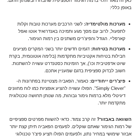
כאן זה מאוד תלוי ברמת הגימור הספציפית שתבחרו ובשנתון הדגם.
באופן כללי:
מערכות מולטימדיה:
לשני הרכבים מערכות טובות וקלות
לתפעול, לרוב עם מסך מגע ותמיכה באנדרואיד אוטו ואפל
קארפליי. הגודל והפיצ'רים משתנים בין רמות הגימור.
מערכות בטיחות:
דגמים חדשים יותר בשני המקרים מציעים
חבילות בטיחות אקטיביות מתקדמות (בלימה אוטונומית, בקרת
שיוט אדפטיבית וכו'), אך הזמינות כסטנדרט עשויה להשתנות.
חשוב לבדוק ספציפית בדגם שמעניין אתכם.
פיצ'רים ייחודיים:
כאמור, הפאביה מצטיינת בפתרונות ה-
"Simply Clever". הפולו עשויה להציע אופציות כמו לוח מחוונים
דיגיטלי מלא ברמות גימור גבוהות, מה שנותן תחושה טכנולוגית
מתקדמת יותר.
השוואה באבזור?
זה קרב צמוד. כדאי להשוות מפרטים ספציפיים
של רמות הגימור שאתם שוקלים. לפעמים הפאביה תיתן קצת יותר
אבזור שימושי במחיר נתון, ולפעמים הפולו תציע פיצ'ר טכנולוגי