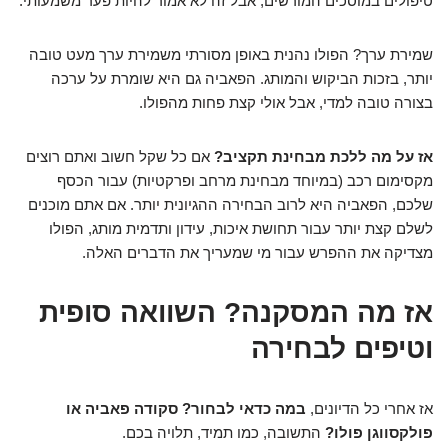
טיפולים במוסכים המורשים, אבל זה לא אמור להיות פער משמעותי.
שמירת ערך? הפולו נהנית באופן מסורתי משמירת ערך מעט טובה
יותר, בזכות הביקוש והמותג. הפאביה גם היא שומרת על ערכה
בצורה טובה למדי, אבל אולי קצת פחות מהפולו.
אז על מה ללכת מבחינת תקציב?
אם כל שקל חשוב ואתם רוצים
מקסימום רכב (במיוחד מבחינת מרחב ופרקטיות) עבור הכסף
שלכם, הפאביה היא לרוב הבחירה ההגיונית יותר. אם אתם מוכנים
לשלם קצת יותר עבור תחושת איכות, עידון ותדמית מותג, הפולו
מצדיקה את ההפרש עבור מי שמעריך את הדברים האלה.
אז מה המסקנה? השוואה סופית
וטיפים לבחירה
אז אחרי כל הדיונים,
במה כדאי לבחור? סקודה פאביה או
פולקסווגן פולו?
התשובה, כמו תמיד, תלויה בכם.