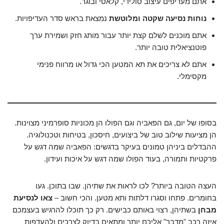
אתם מעדיפים עיצוב סולידי, קלאסי ובוגר.
נוחות נסיעה שקטה ומלוטשת
נמצאת בראש סדר העדיפויות.
אתם מוכנים לשלם קצת יותר עבור מותג חזק ושמירת ערך
פוטנציאלית טובה יותר.
אתם לא צריכים את תא המטען הכי גדול או מרווח פנימי
מקסימלי.
בסופו של יום, גם הפאביה וגם הפולו הן מכוניות סופרמיני מצוינות.
הן מציעות שילוב טוב של ביצועים, חיסכון, בטיחות וטכנולוגיה.
ההבדלים ביניהן טמונים בעיקר בדגשים: הפאביה שמה דגש על
פרקטיות ותמורה, בעוד הפולו שמה דגש על איכות ועידון.
העצה הטובה ביותר? לכו לראות את שתיהן. שבו בתוכן. געו
בחומרים. פתחו וסגרו דלתות ותא מטען. והכי חשוב –
צאו לנסיעת
מבחן
בשתיהן, רצוי באותם כבישים. רק כך תוכלו להרגיש בעצמכם
איזה רכב "מדבר" אליכם יותר ומתאים בדיוק לצרכים ולהעדפות