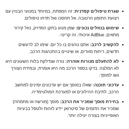
שגרת טיפולים קפדנית:
זה המפתח, במיוחד במנועי הבנזין עם
רצועת התזמון הרטובה. אל תחסכו ואל תדחו טיפולים.
שימוש בנוזלים נכונים:
שמן מנוע בתקן המדויק, נוזל קירור
מתאים, AdBlue איכותי. זה קריטי.
להקשיב לרכב:
אתם נוהגים בו כל יום. שימו לב לרעשים
חדשים, ריחות מוזרים, או שינויים בהתנהגות הרכב.
לא להתעלם מנורות אזהרה:
נורה שנדלקת בלוח השעונים היא
לא המלצה. בדקו בספר הרכב מה היא אומרת, ובמידת הצורך
גשו למוסך.
עדכוני תוכנה:
שאלו במוסך אם יש עדכונים זמינים למחשב
הרכב, לתיבת ההילוכים או למערכת המולטימדיה.
בחירת מוסך שמכיר את הרכב:
מוסך (מורשה או מתמחה)
שמכיר את הדגמים של סיטרואן יידע לזהות ולטפל בבעיות
האופייניות בצורה יעילה יותר.