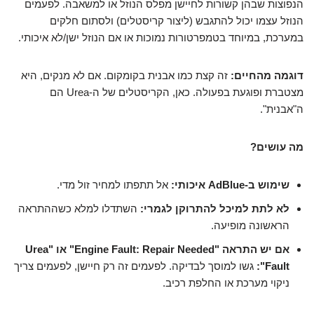
הנפוצות שבהן קשורות לחיישן מפלס הנוזל או למשאבה. לפעמים
הנוזל עצמו יכול להתגבש (ליצור קריסטלים) ולסתום חלקים
במערכת, במיוחד בטמפרטורות נמוכות או אם הנוזל ישן/לא איכותי.
דוגמה מהחיים:
זה קצת כמו אבנית בקומקום. אם לא מנקים, היא
מצטברת ופוגעת בפעולה. כאן, הקריסטלים של ה-Urea הם
ה"אבנית".
מה עושים?
שימוש ב-AdBlue איכותי:
אל תתפתו למחיר זול מדי.
לא לתת למיכל להתרוקן לגמרי:
השתדלו למלא כשההתראה
הראשונה מופיעה.
אם יש התראה "Engine Fault: Repair Needed" או "Urea
Fault":
גשו למוסך לבדיקה. לפעמים זה רק חיישן, לפעמים צריך
ניקוי מערכת או החלפת רכיב.