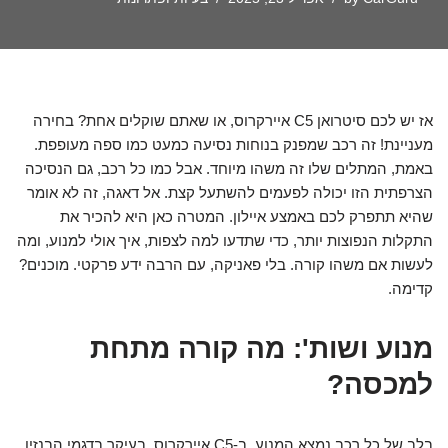
אז יש לכם סיטרואן C5 איירקרוס, או שאתם שוקלים אחת? בחירה
מעניינת! זה רכב שמפנק בנוחות נסיעה כמעט כמו ספה מעופפת.
באמת, המתלים שלו זה משהו מיוחד. אבל כמו כל רכב, גם הנסיכה
הצרפתית הזו יכולה לפעמים להשתעל קצת. אל דאגה, זה לא אומר
שהיא תתפרק לכם באמצע איילון. המטרה כאן היא להכיר את
התקלות הנפוצות יותר, כדי שתדעו למה לצפות, איך אולי למנוע, ומה
לעשות אם משהו קורה. בלי פאניקה, עם הרבה ידע פרקטי. מוכנים?
קדימה.
מנוע ושות': מה קורה מתחת
למכסה?
בלב של כל רכב נמצא המנוע. ב-C5 איירקרוס, בעיקר בדגמי הבנזין