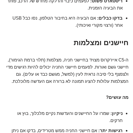
ריסטארט פשוט:
לפעמים כיבוי והדלקה מחדש של הרכב פותר
את הבעיה הזמנית.
בדקו כבלים:
אם הבעיה היא בחיבור הטלפון, נסו כבל USB
אחר (ורצוי מקורי ואיכותי).
חיישנים ומצלמות
ה-C5 איירקרוס מצויד בחיישני חניה, מצלמות (תלוי ברמת הגימור),
חיישני גשם ואורות. לפעמים חיישני החניה יכולים להיות רגישים מדי
ולצפצף בלי סיבה נראית לעין (למשל, מגשם כבד או עלים). גם
המצלמות עלולות להציג תמונה לא ברורה אם העדשה מלוכלכת.
מה עושים?
ניקיון:
שמרו על החיישנים והעדשות נקיים מלכלוך, בוץ או
חרקים.
רגישות יתר:
אם חיישני החניה ממש מטרידים, בדקו אם ניתן