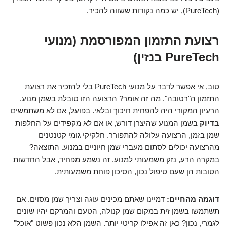
(PureTech), יש כמה נקודות ששווה להכיר.
רצועת התזמון המפורסמת (מנועי
PureTech בנזין)
טוב, אי אפשר לדבר על מנועי PureTech בלי להזכיר את רצועת
התזמון ה"רטובה". מה זה אומר? הרצועה הזו טובלת בשמן מנוע.
הרעיון המקורי היה להפחית חיכוך ובלאי. בפועל, אם לא משתמשים
בדיוק
בשמן המנוע שהיצרן דורש, או אם לא מקפידים על החלפות
שמן בזמן, הרצועה עלולה להתפורר. חלקיקי גומי קטנטנים
מהרצועה יכולים לסתום מעברי שמן חיוניים במנוע. התוצאה?
במקרה הרע, נזק משמעותי למנוע. זה נשמע מפחיד, אבל החדשות
הטובות הן שעם טיפול נכון, הסיכון פוחת משמעותית.
דוגמה מהחיים:
דמיינו שאתם מכינים עוגה וצריך שמן מסוים. אם
תשתמשו בשמן זית במקום שמן קנולה, הטעם והמרקם יהיו שונים
לגמרי, נכון? כאן זה אפילו קריטי יותר. השמן הלא נכון פשוט "אוכל"