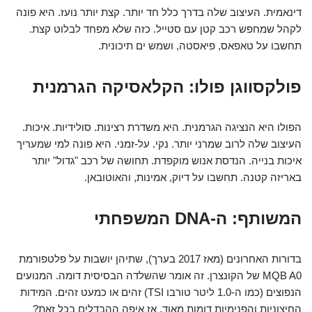
דינאמית. העיצוב שלה בדרך כלל חד יותר. קצת יותר נועז. היא פונה
לקהל שמחפש רכב קטן עם סטייל. כזה שלא מפחד לבלוט קצת.
תחשבו על טאפאס, פיאסטה, ושמש ים תיכונית.
פולקסווגן פולו: הקלאסיקה הגרמנית
הפולו היא הנציגה הגרמנית. היא משדרת רצינות. סולידיות. איכות.
העיצוב שלה לרוב שמרני יותר. נקי. על-זמני. היא פונה למי שמעריך
איכות בנייה. הנדסת אנוש מוקפדת. תחושה של רכב "גדול" יותר
באריזה קטנה. תחשבו על דיוק, אמינות, והאוטובאן.
המשותף: ה-DNA המשפחתי
בדורות האחרונים (מאז 2017 בערך), שתיהן יושבות על פלטפורמת
MQB A0 של הקונצרן. זה אומר שהשלדה הבסיסית דומה. המנועים
הנפוצים (כמו ה-1.0 ליטר טורבו TSI) זהים או כמעט זהים. המידות
החיצוניות והפנימיות דומות מאוד. אז איפה ההבדלים בכל זאת?