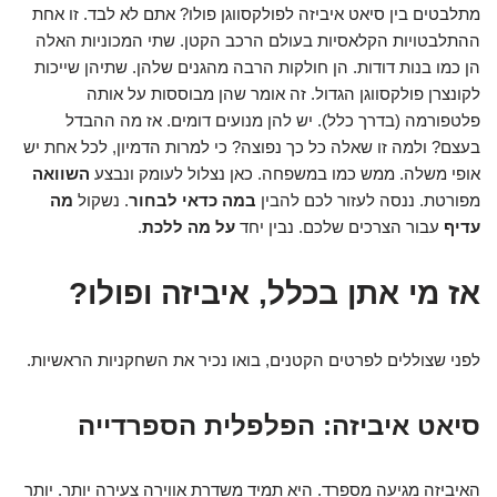
מתלבטים בין סיאט איביזה לפולקסווגן פולו? אתם לא לבד. זו אחת
ההתלבטויות הקלאסיות בעולם הרכב הקטן. שתי המכוניות האלה
הן כמו בנות דודות. הן חולקות הרבה מהגנים שלהן. שתיהן שייכות
לקונצרן פולקסווגן הגדול. זה אומר שהן מבוססות על אותה
פלטפורמה (בדרך כלל). יש להן מנועים דומים. אז מה ההבדל
בעצם? ולמה זו שאלה כל כך נפוצה? כי למרות הדמיון, לכל אחת יש
אופי משלה. ממש כמו במשפחה. כאן נצלול לעומק ונבצע
השוואה
מפורטת. ננסה לעזור לכם להבין
במה כדאי לבחור
. נשקול
מה
עדיף
עבור הצרכים שלכם. נבין יחד
על מה ללכת
.
אז מי אתן בכלל, איביזה ופולו?
לפני שצוללים לפרטים הקטנים, בואו נכיר את השחקניות הראשיות.
סיאט איביזה: הפלפלית הספרדייה
האיביזה מגיעה מספרד. היא תמיד משדרת אווירה צעירה יותר. יותר