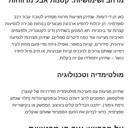
מרחב ושימושיות: קטנות אבל מרווחות
כאן הן די דומות. שתיהן מציעות מרווח מפתיע לטובה עבור רכב
סופרמיני. הן יכולות להסיע ארבעה מבוגרים בנוחות סבירה לנסיעות
קצרות עד בינוניות. תא המטען בשתיהן נדיב לקטגוריה, ולפעמים
האיביזה מציעה עוד כמה ליטרים סמליים. שתיהן מצוינות לנסיעה
עירונית, סידורים, קניות בסופר, ואפילו גיחה מדי פעם מחוץ לעיר.
דמיינו שאתם צריכים להכניס קניות שבועיות, או תיק גדול לחדר
כושר – שתיהן יתמודדו עם זה בקלות.
מולטימדיה וטכנולוגיה
שתיהן מגיעות עם מערכות מולטימדיה מודרניות של קונצרן
פולקסווגן. המסכים לרוב דומים בגודל ובפונקציונליות (תלוי שנתון
ורמת גימור). ייתכנו הבדלים קלים בעיצוב הממשק או בקישוריות
ספציפית. כדאי לבדוק את הדגם הספציפי שאתם שוקלים.