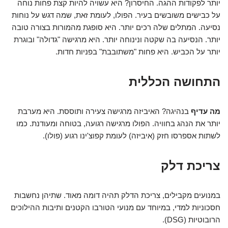
יותר לפקודות ההגה. החיסרון? היא עשויה להיות קצת פחות נוחה
על כבישים משובשים בעיר. הפולו, לעומת זאת, שמה דגש על נוחות
נסיעה. המתלים שלה רכים יותר. היא סופגת מהמורות בצורה טובה
יותר. הנסיעה בה שקטה ונינוחה יותר. היא מרגישה "גדולה" ובוגרת
יותר על הכביש. היא פחות "משתובבת" בפניות חדות.
התחושה הכללית
מה עדיף
בנהיגה? האיביזה מרגישה צעירה ותוססת. היא מערבת
יותר את הנהג בחוויה. הפולו מרגישה רגועה, בטוחה ומעודנת. כמו
לשתות אספרסו חזק (איביזה) לעומת קפוצ'ינו רגוע (פולו).
צריכת דלק
במנועים מקבילים, צריכת הדלק תהיה דומה מאוד. שתיהן נחשבות
חסכוניות למדי, במיוחד עם מנועי הטורבו הקטנים ותיבות ההילוכים
הרובוטיות (DSG).