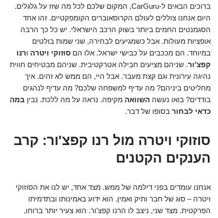
ברוכים הבאים ל-CarGuru, המקום שלכם לכל מה שזז על גלגלים.
היום אנחנו צוללים לעולם הקרוסאוברים הקומפקטיים. זהו אחד
הסגמנטים החמים ביותר בשוק הרכב הישראלי. יש כל כך הרבה
אופציות מעולות. אבל כשמגיעים לבחירה, שני שמות בולטים
במיוחד. הם מככבים על כבישי ישראל. אלו הם
סוזוקי ויטרה
ו
רנו
קפצ'ור
. שניהם מציעים חבילה אטרקטיבית. שניהם מבטיחים חווית
נהיגה עירונית וגם קצת מעבר. אבל היי, הם ממש לא זהים. איך
מחליטים ביניהם? מה עדיף למשפחה שלכם? מה עדיף לנהגים
בודדים? בואו נעשה
השוואה
מקיפה. נראה על מה ללכת. נבין
במה
כדאי לבחור
בסופו של דבר.
סוזוקי ויטרה מול רנו קפצ'ור: קרב
הענקים הקטנים
אנחנו עומדים בפני דילמה של ממש. מצד אחד, יש לנו את הסוזוקי
ויטרה – סוג של חבר ותיק ואמין. הוא ידוע באמינותו ובתדמיתו
הפרקטית. מצד שני, ניצב לו הרנו קפצ'ור. הוא צעיר יותר ברוחו,