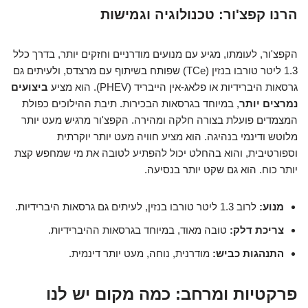
הרנו קפצ'ור: טכנולוגיה וגמישות
הקפצ'ור, לעומתו, מגיע עם מנועים מודרניים וחזקים יותר, בדרך כלל
1.3 ליטר טורבו בנזין (TCe) שפותח בשיתוף עם מרצדס, ולעיתים גם
גרסאות היברידיות או פלאג-אין הייבריד (PHEV). הוא מציע
ביצועים
נמרצים יותר
, במיוחד בגרסאות הבכירות. תיבת ההילוכים כפולת
המצמדים פועלת בצורה חלקה ומהירה. הקפצ'ור מרגיש מעט יותר
מלוטש ודינמי בנהיגה. הוא מציע חוויה מעט יותר יוקרתית
וספורטיבית, והוא בהחלט יכול להפתיע לטובה את מי שמחפש קצת
יותר כוח. הוא גם שקט יותר בנסיעה.
מנוע:
לרוב 1.3 ליטר טורבו בנזין, לעיתים גם גרסאות היברידיות.
צריכת דלק:
טובה מאוד, במיוחד בגרסאות ההיברידיות.
התנהגות כביש:
מודרנית, נוחה, מעט יותר דינמית.
פרקטיות ומרחב: כמה מקום יש לנו