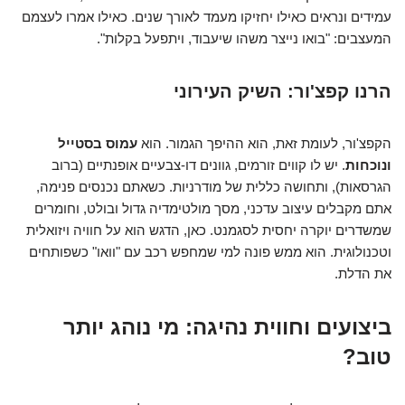
עמידים ונראים כאילו יחזיקו מעמד לאורך שנים. כאילו אמרו לעצמם
המעצבים: "בואו נייצר משהו שיעבוד, ויתפעל בקלות".
הרנו קפצ'ור: השיק העירוני
הקפצ'ור, לעומת זאת, הוא ההיפך הגמור. הוא
עמוס בסטייל
ונוכחות
. יש לו קווים זורמים, גוונים דו-צבעיים אופנתיים (ברוב
הגרסאות), ותחושה כללית של מודרניות. כשאתם נכנסים פנימה,
אתם מקבלים עיצוב עדכני, מסך מולטימדיה גדול ובולט, וחומרים
שמשדרים יוקרה יחסית לסגמנט. כאן, הדגש הוא על חוויה ויזואלית
וטכנולוגית. הוא ממש פונה למי שמחפש רכב עם "וואו" כשפותחים
את הדלת.
ביצועים וחווית נהיגה: מי נוהג יותר
טוב?