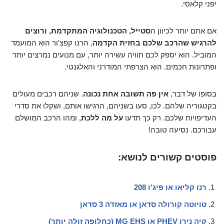
יפני קלאסי.
אם אתם יותר לכיוון ה
סטייל, הטכנולוגיה המתקדמת, ורוצים
להרגיש שהרכב שלכם בחזית הקדמה
, הרנו קפצ'ור הוא המועמד
המוביל. הוא יספק לכם חוויה עשירה יותר, עם מנועים נמרצים יותר
ופתרונות חכמים. הוא הצרפתי המודרני והאלגנטי.
בסופו של דבר,
אין פה תשובה אחת נכונה
. שניהם רכבים מעולים
בקטגוריה שלהם. לכו, סעו בשניהם, הרגישו אותם, ושקלו את סדרי
העדיפויות שלכם. רק כך תדעו
על מה ללכת
, ומהו הרכב המושלם
עבורכם. נסיעה טובה!
פוסטים קשורים לנושא:
רנו קליאו או פיג'ו 208
טויוטה קורולה סדאן או מאזדה 3 סדאן
קיה נירו PHEV או MG EHS (כחלופה זולה יותר)