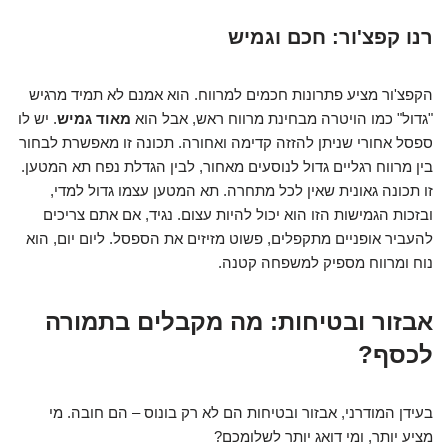
רנו קפצ'ור: חכם וגמיש
הקפצ'ור מציע פתרונות חכמים למרווח. הוא אמנם לא תמיד מרגיש
"גדול" כמו הויטרה מבחינת מרווח ראש, אבל הוא
מאוד גמיש
. יש לו
ספסל אחורי שניתן להזזה קדימה ואחורה. תכונה זו מאפשרת לבחור
בין מרווח רגליים גדול לנוסעים מאחור, לבין הגדלת נפח תא המטען.
זו תכונה גאונית שאין לכל מתחרה. תא המטען עצמו גדול למדי,
ובזכות הגמישות הזו הוא יכול להיות עצום. נגיד, אם אתם צריכים
להעביר אופניים מתקפלים, פשוט מזיזים את הספסל. ליום יום, הוא
נוח ומרווח מספיק למשפחה קטנה.
אבזור ובטיחות: מה מקבלים בתמורה
לכסף?
בעידן המודרני, אבזור ובטיחות הם לא רק בונוס – הם חובה. מי
מציע יותר, ומי דואג יותר לשלומכם?