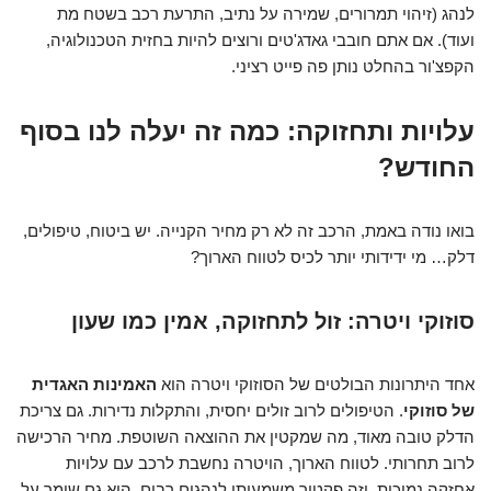
לנהג (זיהוי תמרורים, שמירה על נתיב, התרעת רכב בשטח מת
ועוד). אם אתם חובבי גאדג'טים ורוצים להיות בחזית הטכנולוגיה,
הקפצ'ור בהחלט נותן פה פייט רציני.
עלויות ותחזוקה: כמה זה יעלה לנו בסוף
החודש?
בואו נודה באמת, הרכב זה לא רק מחיר הקנייה. יש ביטוח, טיפולים,
דלק… מי ידידותי יותר לכיס לטווח הארוך?
סוזוקי ויטרה: זול לתחזוקה, אמין כמו שעון
אחד היתרונות הבולטים של הסוזוקי ויטרה הוא
האמינות האגדית
של סוזוקי
. הטיפולים לרוב זולים יחסית, והתקלות נדירות. גם צריכת
הדלק טובה מאוד, מה שמקטין את ההוצאה השוטפת. מחיר הרכישה
לרוב תחרותי. לטווח הארוך, הויטרה נחשבת לרכב עם עלויות
אחזקה נמוכות, וזה פקטור משמעותי לנהגים רבים. הוא גם שומר על