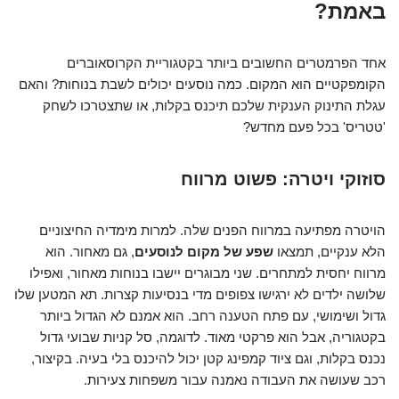
באמת?
אחד הפרמטרים החשובים ביותר בקטגוריית הקרוסאוברים
הקומפקטיים הוא המקום. כמה נוסעים יכולים לשבת בנוחות? והאם
עגלת התינוק הענקית שלכם תיכנס בקלות, או שתצטרכו לשחק
'טטריס' בכל פעם מחדש?
סוזוקי ויטרה: פשוט מרווח
הויטרה מפתיעה במרווח הפנים שלה. למרות מימדיה החיצוניים
הלא ענקיים, תמצאו
שפע של מקום לנוסעים
, גם מאחור. הוא
מרווח יחסית למתחרים. שני מבוגרים יישבו בנוחות מאחור, ואפילו
שלושה ילדים לא ירגישו צפופים מדי בנסיעות קצרות. תא המטען שלו
גדול ושימושי, עם פתח הטענה רחב. הוא אמנם לא הגדול ביותר
בקטגוריה, אבל הוא פרקטי מאוד. לדוגמה, סל קניות שבועי גדול
נכנס בקלות, וגם ציוד קמפינג קטן יכול להיכנס בלי בעיה. בקיצור,
רכב שעושה את העבודה נאמנה עבור משפחות צעירות.