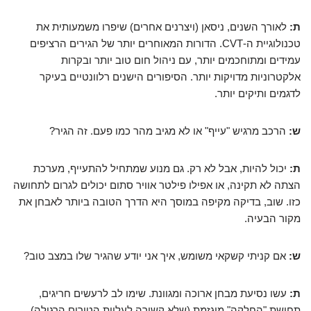
ת:
לאורך השנים, ניסאן (ויצרנים אחרים) שיפרו משמעותית את
טכנולוגיית ה-CVT. הדורות המאוחרים יותר של הגירים הרציפים
עמידים ומתוחכמים יותר, עם ניהול חום טוב יותר ובקרות
אלקטרוניות מדויקות יותר. הסיפורים הישנים רלוונטיים בעיקר
לדגמים ותיקים יותר.
ש:
הרכב מרגיש "עייף" או לא מגיב מהר כמו פעם. זה הגיר?
ת:
יכול להיות, אבל לא רק. גם מנוע שמתחיל להתעייף, מערכת
הצתה לא תקינה, או אפילו פילטר אוויר סתום יכולים לגרום לתחושה
כזו. שוב, בדיקה מקיפה במוסך היא הדרך הטובה ביותר לאבחן את
מקור הבעיה.
ש:
אם קניתי קשקאי משומש, איך אני יודע שהגיר שלו במצב טוב?
ת:
עשו נסיעת מבחן ארוכה ומגוונת. שימו לב לרעשים חריגים,
תחושת "החלקה" מוגזמת (שלא קשורה לעליית הטורים הרגילה),