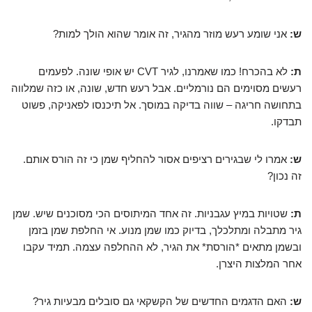
ש:
אני שומע רעש מוזר מהגיר, זה אומר שהוא הולך למות?
ת:
לא בהכרח! כמו שאמרנו, לגיר CVT יש אופי שונה. לפעמים
רעשים מסוימים הם נורמליים. אבל רעש חדש, שונה, או כזה שמלווה
בתחושה חריגה – שווה בדיקה במוסך. אל תיכנסו לפאניקה, פשוט
תבדקו.
ש:
אמרו לי שבגירים רציפים אסור להחליף שמן כי זה הורס אותם.
זה נכון?
ת:
שטויות במיץ עגבניות. זה אחד המיתוסים הכי מסוכנים שיש. שמן
גיר מתבלה ומתלכלך, בדיוק כמו שמן מנוע. אי החלפת שמן בזמן
ובשמן מתאים *הורסת* את הגיר, לא ההחלפה עצמה. תמיד עקבו
אחר המלצות היצרן.
ש:
האם הדגמים החדשים של הקשקאי גם סובלים מבעיות גיר?