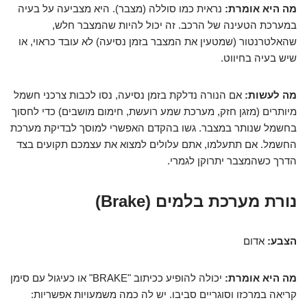
מה היא אומרת:
נראית כמו סוללה (מצבר). היא מצביעה על בעיה
במערכת הטעינה של הרכב. זה יכול להיות שהמצבר חלש,
שהאלטרנטור (שמטעין את המצבר בזמן נסיעה) לא עובד כראוי, או
שיש בעיה בחיווט.
מה לעשות:
אם הנורה נדלקת בזמן נסיעה, נסו לכבות צרכני חשמל
מיותרים (מזגן חזק, מערכת שמע רועשת, חימום מושבים) כדי לחסוך
בחשמל שנותר במצבר. גשו בהקדם האפשרי למוסך לבדיקת מערכת
החשמל. אם תתעלמו, אתם עלולים למצוא את עצמכם תקועים בצד
הדרך כשהמצבר יתרוקן לגמרי.
נורת מערכת בלמים (Brake)
הצבע:
אדום
מה היא אומרת:
יכולה להופיע ככיתוב "BRAKE" או כעיגול עם סימן
קריאה במרכזו וסוגריים סביבו. יש לה כמה משמעויות אפשריות: