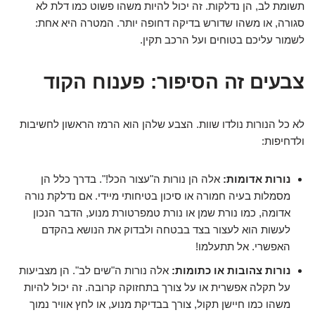
תשומת לב, הן נדלקות. זה יכול להיות משהו פשוט כמו דלת לא
סגורה, או משהו שדורש בדיקה דחופה יותר. המטרה היא אחת:
לשמור עליכם בטוחים ועל הרכב תקין.
צבעים זה הסיפור: פענוח הקוד
לא כל הנורות נולדו שוות. הצבע שלהן הוא הרמז הראשון לחשיבות
ולדחיפות:
נורות אדומות:
אלה הן נורות ה"עצור הכל!". בדרך כלל הן
מסמלות בעיה חמורה או סיכון בטיחותי מיידי. אם נדלקת נורה
אדומה, כמו נורת שמן או נורת טמפרטורת מנוע, הדבר הנכון
לעשות הוא לעצור בצד בבטחה ולבדוק את הנושא בהקדם
האפשרי. אל תתעלמו!
נורות צהובות או כתומות:
אלה נורות ה"שים לב". הן מצביעות
על תקלה אפשרית או על צורך בתחזוקה קרובה. זה יכול להיות
משהו כמו חיישן תקול, צורך בבדיקת מנוע, או לחץ אוויר נמוך