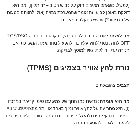
(למשל, כשאתם מאיצים חזק על כביש רטוב – זה תקין!). אם היא
דולקת באופן קבוע, זה אומר שהמערכת כבויה (אולי לחצתם בטעות
על הכפתור?) או שיש תקלה במערכת.
מה לעשות:
אם הנורה דולקת קבוע, בדקו אם כפתור ה-TCS/DSC
OFF לחוץ. נסו ללחוץ עליו כדי להפעיל מחדש את המערכת. אם
הנורה עדיין דולקת, גשו למוסך לבדיקה.
נורת לחץ אוויר בצמיגים (TPMS)
הצבע:
צהוב/כתום
מה היא אומרת:
נראית כמו חתך של צמיג עם סימן קריאה במרכזו
(!). היא מתריעה על לחץ אוויר נמוך באחד או יותר מהצמיגים. שינויי
טמפרטורה קיצוניים (למשל, ירידה חדה בטמפרטורה בלילה) יכולים
לפעמים לגרום להופעת הנורה.