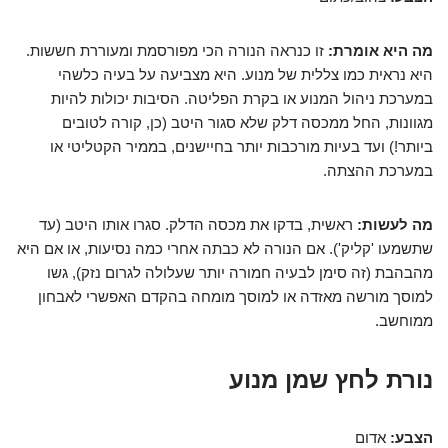
מה היא אומרת:
זו כנראה הנורה הכי מפורסמת ומעוררת חששות.
היא נראית כמו צללית של מנוע. היא מצביעה על בעיה כלשהי
במערכת ניהול המנוע או בקרת הפליטה. הסיבות יכולות להיות
מגוונות, החל ממכסה דלק שלא סגור היטב (כן, קורה לטובים
ביותר!) ועד בעיות מורכבות יותר בחיישנים, בממיר הקטליטי או
במערכת ההצתה.
מה לעשות:
ראשית, בדקו את מכסה הדלק. סגרו אותו היטב (עד
שתשמעו 'קליק'). אם הנורה לא כבתה אחרי כמה נסיעות, או אם היא
מהבהבת (זה סימן לבעיה חמורה יותר שעלולה לגרום נזק), גשו
למוסך מורשה מאזדה או למוסך מומחה בהקדם האפשרי לאבחון
ממוחשב.
נורת לחץ שמן מנוע
הצבע:
אדום