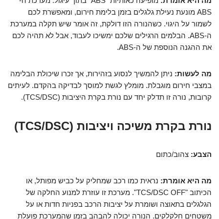
מה היא אומרת:
מופיעה כאותיות "ABS" בתוך עיגול. מערכת ה-
ABS מונעת נעילת גלגלים בזמן בלימת חירום, ומאפשרת לכם
לשמור על היגוי. כשהנורה הזו דולקת, זה אומר שיש תקלה במערכת
ה-ABS. הבלמים הרגילים שלכם ימשיכו לעבוד, אבל לא תהיה לכם
את ההגנה הנוספת של ה-ABS.
מה לעשות:
ניתן להמשיך לנסוע בזהירות, אך זכרו שיכולת הבלימה
במצבי חירום מוגבלת. מומלץ לגשת למוסך לבדיקה בהקדם. לעיתים
קרובות, נורה זו תדלק יחד עם נורת בקרת היציבות (TCS/DSC).
נורת בקרת משיכה ויציבות (TCS/DSC)
הצבע:
צהוב/כתום
מה היא אומרת:
נראית כמו רכב שמחליק על כביש מפותל, או
הכיתוב "TCS/DSC OFF". מערכת זו עוזרת למנוע החלקה של
הגלגלים בתאוצה ושומרת על יציבות הרכב בפניות חדות או על
משטחים חלקלקים. הנורה יכולה להבהב בזמן שהמערכת פועלת