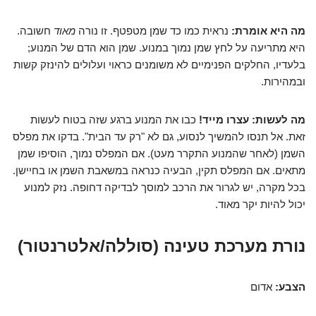
מה היא אומרת:
נראית כמו כד שמן מטפטף. זו נורה
מאוד
חשובה.
היא מתריעה על לחץ שמן נמוך במנוע. שמן הוא הדם של המנוע;
בלעדיו, החלקים הפנימיים לא משומנים כראוי ועלולים להינזק קשות
ובמהירות.
מה לעשות:
עצרו מייד!
כבו את המנוע ברגע שזה בטוח לעשות
זאת. אל תנסו להמשיך לנסוע, גם לא "רק עד הבית". בדקו את מפלס
השמן (לאחר שהמנוע התקרר מעט). אם המפלס נמוך, הוסיפו שמן
מתאים. אם המפלס תקין, הבעיה כנראה במשאבת השמן או בחיישן.
בכל מקרה, יש לגרור את הרכב למוסך לבדיקה דחופה. נזק למנוע
יכול להיות יקר מאוד.
נורת מערכת טעינה (סוללה/אלטרנטור)
הצבע:
אדום