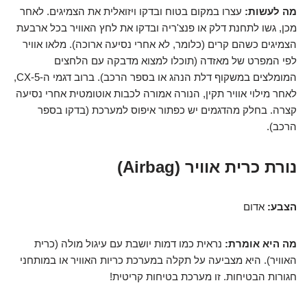
מה לעשות:
עצרו במקום בטוח ובדקו ויזואלית את הצמיגים. לאחר
מכן, גשו לתחנת דלק או פנצ'ריה ובדקו את לחץ האוויר בכל ארבעת
הצמיגים כשהם קרים (כלומר, לא אחרי נסיעה ארוכה). מלאו אוויר
לפי המפרט של מאזדה (תוכלו למצוא מדבקה עם הלחצים
המומלצים במשקוף דלת הנהג או בספר הרכב). ברוב דגמי ה-CX-5,
לאחר מילוי אוויר תקין, הנורה אמורה לכבות אוטומטית אחרי נסיעה
קצרה. בחלק מהדגמים יש כפתור איפוס למערכת (בדקו בספר
הרכב).
נורת כרית אוויר (Airbag)
הצבע:
אדום
מה היא אומרת:
נראית כמו דמות יושבת עם עיגול מולה (כרית
האוויר). היא מצביעה על תקלה במערכת כריות האוויר או במותחני
חגורות הבטיחות. זו מערכת בטיחות קריטית!