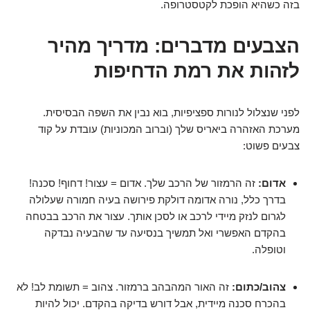
בזה כשהיא הופכת לקטסטרופה.
הצבעים מדברים: מדריך מהיר
לזהות את רמת הדחיפות
לפני שנצלול לנורות ספציפיות, בוא נבין את השפה הבסיסית.
מערכת האזהרה ביאריס שלך (וברוב המכוניות) עובדת על קוד
צבעים פשוט:
אדום:
זה הרמזור של הרכב שלך. אדום = עצור! דחוף! סכנה!
בדרך כלל, נורה אדומה דולקת פירושה בעיה חמורה שעלולה
לגרום לנזק מיידי לרכב או לסכן אותך. עצור את הרכב בבטחה
בהקדם האפשרי ואל תמשיך בנסיעה עד שהבעיה נבדקה
וטופלה.
צהוב/כתום:
זה האור המהבהב ברמזור. צהוב = תשומת לב! לא
בהכרח סכנה מיידית, אבל דורש בדיקה בהקדם. יכול להיות