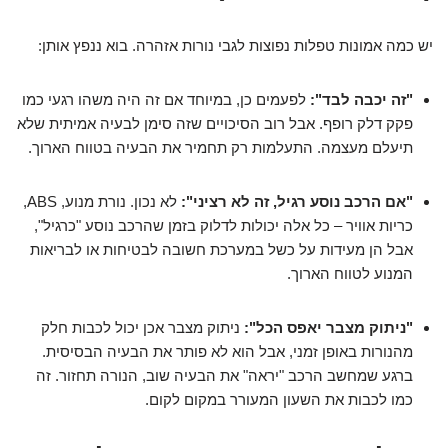
יש כמה אמונות טפלות נפוצות לגבי נורות אזהרה. בוא ננפץ אותן:
"זה יכבה לבד":
לפעמים כן, במיוחד אם זה היה משהו רגעי כמו
פקק דלק רופף. אבל רוב הסיכויים שזה סימן לבעיה אמיתית שלא
תיעלם מעצמה. התעלמות רק תחמיר את הבעיה בטווח הארוך.
"אם הרכב נוסע רגיל, זה לא רציני":
לא נכון. נורת מנוע, ABS,
כריות אוויר – כל אלה יכולות לדלוק בזמן שהרכב נוסע "כרגיל",
אבל הן מעידות על כשל במערכת חשובה לבטיחות או לבריאות
המנוע לטווח הארוך.
"ניתוק מצבר יאפס הכל":
ניתוק מצבר אכן יכול לכבות חלק
מהנורות באופן זמני, אבל הוא לא פותר את הבעיה הבסיסית.
ברגע שמחשב הרכב "יראה" את הבעיה שוב, הנורה תחזור. זה
כמו לכבות את השעון המעורר במקום לקום.