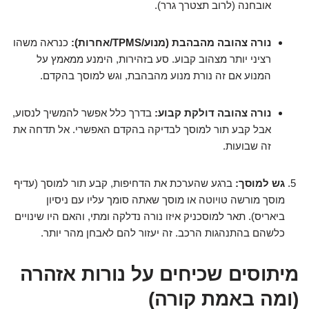
אובחנה (לרוב תצטרך גרר).
נורה צהובה מהבהבת (מנוע/TPMS/אחרות):
כנראה משהו
רציני יותר מצהוב קבוע. סע בזהירות, הימנע ממאמץ על
המנוע אם זה נורת מנוע מהבהבת, וגש למוסך בהקדם.
נורה צהובה דולקת קבוע:
בדרך כלל אפשר להמשיך לנסוע,
אבל קבע תור למוסך לבדיקה בהקדם האפשרי. אל תדחה את
זה שבועות.
גש למוסך:
ברגע שהערכת את הדחיפות, קבע תור למוסך (עדיף
מוסך מורשה טויוטה או מוסך שאתה סומך עליו עם ניסיון
ביאריס). תאר למוסכניק איזו נורה נדלקה ומתי, והאם היו שינויים
כלשהם בהתנהגות הרכב. זה יעזור להם לאבחן מהר יותר.
מיתוסים שכיחים על נורות אזהרה
(ומה באמת קורה)