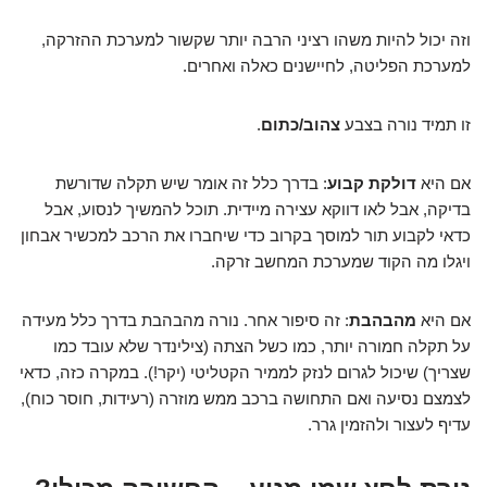
וזה יכול להיות משהו רציני הרבה יותר שקשור למערכת ההזרקה,
למערכת הפליטה, לחיישנים כאלה ואחרים.
זו תמיד נורה בצבע
צהוב/כתום
.
אם היא
דולקת קבוע
: בדרך כלל זה אומר שיש תקלה שדורשת
בדיקה, אבל לאו דווקא עצירה מיידית. תוכל להמשיך לנסוע, אבל
כדאי לקבוע תור למוסך בקרוב כדי שיחברו את הרכב למכשיר אבחון
ויגלו מה הקוד שמערכת המחשב זרקה.
אם היא
מהבהבת
: זה סיפור אחר. נורה מהבהבת בדרך כלל מעידה
על תקלה חמורה יותר, כמו כשל הצתה (צילינדר שלא עובד כמו
שצריך) שיכול לגרום לנזק לממיר הקטליטי (יקר!). במקרה כזה, כדאי
לצמצם נסיעה ואם התחושה ברכב ממש מוזרה (רעידות, חוסר כוח),
עדיף לעצור ולהזמין גרר.