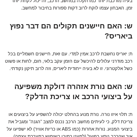
בעיה מורכבת יותר כמו תקלה במחשב הרכב, זה יכול לקחת יותר
זמן. האבחון עצמו לוקח לרוב דקות ספורות בחיבור למחשב.
ש: האם חיישנים תקולים הם דבר נפוץ
ביאריס?
ת: יאריס נחשבת לרכב אמין למדי. עם זאת, חיישנים חשמליים בכל
רכב מודרני עלולים להיכשל עם הזמן עקב בלאי, חום, לחות או פשוט
כשל אלקטרוני. זו לא בעיה ייחודית ליאריס, וזה לרוב תיקון נקודתי.
ש: האם נורת אזהרה דולקת משפיעה
על ביצועי הרכב או צריכת הדלק?
ת: תלוי איזו נורה. נורת מנוע בהחלט יכולה להשפיע על ביצועים או
צריכת דלק, כי לעיתים מחשב הרכב נכנס למצב "הגנה" ומגביל את
ביצועי המנוע. נורות אחרות (כמו ABS או כריות אוויר) לא ישפיעו על
איך שהרכב נוסע בפועל (למעט כמובן בשימוש במערכת עצמה).