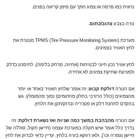
נראית כמו פרסה או צמיג חתך עם סימן קריאה בפנים.
נורה בצבע
צהוב/כתום
.
מערכת TPMS (Tire Pressure Monitoring System) מנטרת את
לחץ האוויר בצמיגים.
לחץ אוויר נכון חיוני לבטיחות (אחיזה, מרחק בלימה), לחיסכון בדלק
ולמניעת שחיקת צמיגים לא אחידה.
אם הנורה
דולקת קבוע
: זה אומר שלחץ האוויר באחד או יותר
מהצמיגים (כולל הרזרבי בחלק מהדגמים) נמוך מהמומלץ. גש
בהקדם לתחנת דלק או פנצ'ריה ובדוק/תקן את הלחץ.
אם הנורה
מהבהבת במשך כמה שניות ואז נשארת דולקת
: זה
בדרך כלל אומר שיש תקלה במערכת עצמה (חיישן תקול, סוללה של
חיישן נגמרה וכו'), ולאו דווקא בעיה בלחץ. עדיין כדאי לבדוק את לחץ