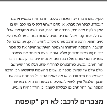
אוקיי, בואו נדבר רגע. המכונית שלכם. הדבר הזה שמסיע אתכם
לעבודה, לבקר את סבתא, או סתם לשרוף דלק כי בא לכם. יש בו
המון חלקים מדהימים, הנדסה מטורפת, טכנולוגיה מתקדמת. אבל
יש חלק אחד קטן, אפל, שרבים נוטים לשכוח ממנו… עד לרגע הלא
נעים ההוא. הרגע שהרכב פשוט מסרב להתעורר. כן, אני מדבר על
המצבר. הקופסה השחורה והצנועה הזאת שמחזיקה את כל הכוח
בידיים (או באלקטרודות) שלה. ואם אי פעם מצאתם את עצמכם
עומדים חסרי אונים מול רכב דומם, אתם יודעים בדיוק כמה הדבר
הזה חשוב. עכשיו, כשתצטרכו להחליף אותו, תגלו מהר שיש שם
עולם שלם של שמות ומספרים. שניים מהשמות שתשמעו הכי הרבה
בישראל הם שנפ וורטה. אז מה באמת הסיפור? מי מהם שווה את
הכסף שלכם? ואיך לעזאזל מחליטים כששניהם נראים כמו עוד
קופסה שחורה? תתכוננו לצלילה לעומק, כי הולך להיות מעניין.
מצברים לרכב: לא רק "קופסת