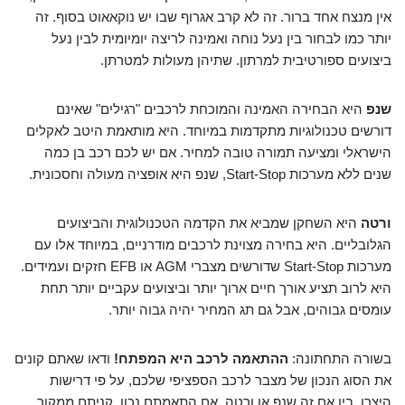
אין מנצח אחד ברור. זה לא קרב אגרוף שבו יש נוקאאוט בסוף. זה
יותר כמו לבחור בין נעל נוחה ואמינה לריצה יומיומית לבין נעל
ביצועים ספורטיבית למרתון. שתיהן מעולות למטרתן.
שנפ
היא הבחירה האמינה והמוכחת לרכבים "רגילים" שאינם
דורשים טכנולוגיות מתקדמות במיוחד. היא מותאמת היטב לאקלים
הישראלי ומציעה תמורה טובה למחיר. אם יש לכם רכב בן כמה
שנים ללא מערכות Start-Stop, שנפ היא אופציה מעולה וחסכונית.
ורטה
היא השחקן שמביא את הקדמה הטכנולוגית והביצועים
הגלובליים. היא בחירה מצוינת לרכבים מודרניים, במיוחד אלו עם
מערכות Start-Stop שדורשים מצברי AGM או EFB חזקים ועמידים.
היא לרוב תציע אורך חיים ארוך יותר וביצועים עקביים יותר תחת
עומסים גבוהים, אבל גם תג המחיר יהיה גבוה יותר.
בשורה התחתונה:
ההתאמה לרכב היא המפתח!
ודאו שאתם קונים
את הסוג הנכון של מצבר לרכב הספציפי שלכם, על פי דרישות
היצרן. בין אם זה שנפ או ורטה, אם התאמתם נכון, קניתם ממקור