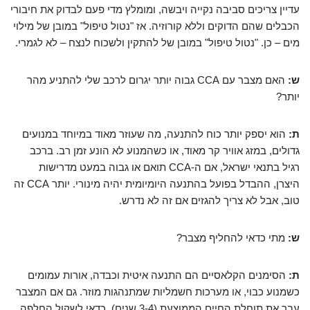
עדיין צריכים סביבה נקייה ויבשה, ומומלץ מדי פעם לבדוק את חיבורי
הכבלים שהם הדוקים וללא קורוזיה. אז "נטול טיפול" במובן של מילוי
מים – כן. "נטול טיפול" במובן של להתקין ולשכוח לנצח – לא לגמרי.
ש:
האם מצבר עם CCA גבוה יותר יגרום לרכב שלי להתניע מהר
יותר?
ת:
הוא יספק יותר כוח להתנעה, מה שעוזר מאוד במיוחד במנועים
גדולים, במזג אוויר קר מאוד, או כשהמנוע לא הונע זמן רב. ברכב
רגיל בתנאי ישראל, אם ה-CCA תואם או גבוה במעט מדרישות
היצרן, ההבדל בפועל בהתנעה היומיומית יהיה מינורי. יותר CCA זה
טוב, אבל לא צריך להגזים אם זה לא נדרש.
ש:
מתי כדאי להחליף מצבר?
ת:
הסימנים הקלאסיים הם התנעה איטית וכבדה, אורות עמומים
כשמנוע כבוי, או מערכות חשמליות שמתנהגות מוזר. גם אם המצבר
עבר את תוחלת החיים הממוצעת (3-4 שנים), כדאי לשקול החלפה