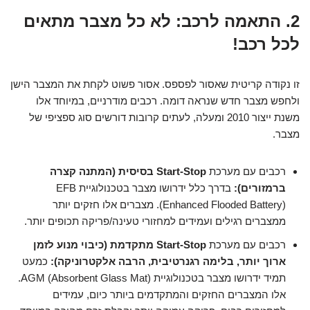
2. התאמה לרכב: לא כל מצבר מתאים
לכל רכב!
זו נקודה קריטית שאסור לפספס. אסור פשוט לקחת את המצבר הישן
ולחפש מצבר חדש שנראה דומה. רכבים מודרניים, במיוחד אלו
משנת ייצור 2010 ומעלה, לעתים קרובות דורשים סוג ספציפי של
מצבר.
רכבים עם מערכת
Start-Stop בסיסית (המתנה קצרה
ברמזורים):
בדרך כלל ידרושו מצבר בטכנולוגיית EFB
(Enhanced Flooded Battery). מצברים אלו חזקים יותר
ממצברים רגילים ועמידים למחזורי טעינה/פריקה תכופים יותר.
רכבים עם מערכת
Start-Stop מתקדמת (כיבוי מנוע לזמן
ארוך יותר, בלימה רגנרטיבית, הרבה אלקטרוניקה):
כמעט
תמיד ידרושו מצבר בטכנולוגיית AGM (Absorbent Glass Mat).
אלו המצברים החזקים והמתקדמים ביותר כיום, עמידים