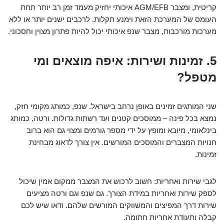
קריטית, ומצבר AGM/EFB איכותי יחזיק מעמד זמן רב יותר תחת
העומס של המערכת הזאת וימנע תקלות. לרכבים ישנים יותר או ללא
מערכות מורכבות, מצבר שנפ איכותי יכול להיות פתרון מצוין וחסכוני.
5. זמינות ושירות: איפה מוצאים ומי
מטפל?
שני המותגים זמינים באופן נרחב בישראל. שנפ, כמותג מקומי חזק,
נמצא בכל פינה – ממוסכים קטנים ועד רשתות גדולות. ורטה, כמותג
בינלאומי, מיובא ומופץ על ידי מספר גורמים ומצוי גם הוא ברוב
חנויות המצברים והמוסכים המורשים. אין צורך לדאוג מבחינת
זמינות.
לגבי שירות ואחריות: חשוב לרכוש את המצבר ממקום אמין שיכול
לספק שירות ואחריות במידת הצורך. גם שנפ וגם ורטה מציעים
שירות דרך המפיצים והמשווקים המורשים שלהם. ודאו שיש לכם
קבלה ותעודת אחריות חתומה.