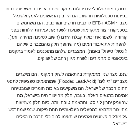
ורטה, כמותג גלובלי עם יכולות מחקר ופיתוח אדירות, משקיעה רבות
בפיתוח טכנולוגיות חדשות. הם היו בין הראשונים לאמץ ולשכלל
מצברי AGM ו-EFB לרכבים חדשים ומורכבים. הם משתמשים
בטכניקות ייצור מתקדמות שנועדו לשפר את עמידות הלוחות בפני
קורוזיה, לשפר את יכולת קבלת הזרם (חשוב לטעינה מהירה יותר),
ולהפחית את איבוד המים (מה שהופך חלק מהמצברים שלהם
ל"נטולי טיפול" באמת). המצברים שלהם מתוכננים לעמוד בתקנים
בינלאומיים מחמירים ולשרת מגוון רחב של שווקים.
שנפ, מצד שני, מתמקדת בהתאמה לשוק המקומי. הם מייצרים
מצברים "רגילים" (Flooded Lead-Acid) שמותאמים ספציפית לתנאי
החום הכבד של ישראל. הם משקיעים באיכות חומרים שמבטיחה
אמינות בתנאים האלה. בעבר, חלק מהייצור היה בישראל, מה
שהעניק יתרון לוגיסטי והתאמה טובה יותר. כיום חלק משמעותי
מהייצור מתבצע במפעלים בינלאומיים תחת פיקוח. שנפ שמה דגש
על מודלים פשוטים ואמינים שיתאימו לרוב כלי הרכב ה"רגילים"
בישראל.