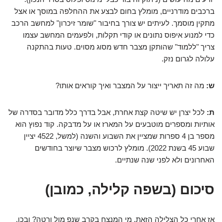
ברכבים מודרניים, מומלץ בחום לבצע את ההחלפה במוסך או אצל
מתקין מוסמך. לעיתים יש צורך בחיבור "שומר זיכרון" למחשב הרכב
כדי למנוע איפוס נתונים או קודי תקלות, ולפעמים המחשב עצמו
צריך "ללמוד" שהותקן מצבר חדש מסוג מסוים. טעות בהתקנה
עלולה לגרום נזק.
ש:
מה זה תאריך ייצור על המצבר ואיך קוראים אותו?
ת:
לכל יצרן יש שיטה קצת אחרת, אבל בדרך כלל מדובר בסדרה של
אותיות ומספרים מוטבעים על המארז או על מדבקה. קוד נפוץ הוא
מספר בן 4 ספרות שמציין את השבוע והשנה (למשל, 4522 יציין
שבוע 45 בשנת 2022). מומלץ לרכוש מצבר שיוצר בחודשים
האחרונים ולא לפני שנה שנתיים.
סיכום (בשפה קלילה, כמובן)
אז אחרי כל הצלילה הזאת, מי המנצח בקרב שנפ מול ורטה? ובכן,