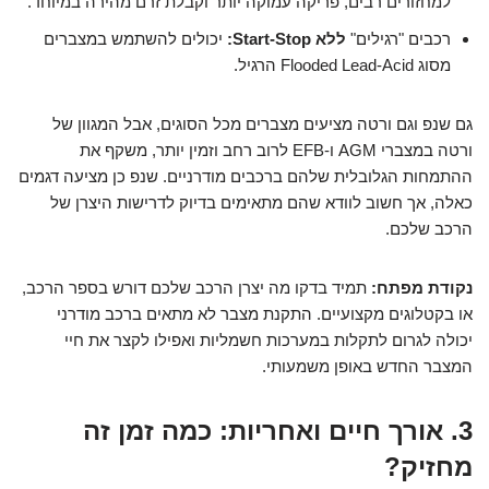
למחזורים רבים, פריקה עמוקה יותר וקבלת זרם מהירה במיוחד.
רכבים "רגילים"
ללא Start-Stop:
יכולים להשתמש במצברים
מסוג Flooded Lead-Acid הרגיל.
גם שנפ וגם ורטה מציעים מצברים מכל הסוגים, אבל המגוון של
ורטה במצברי AGM ו-EFB לרוב רחב וזמין יותר, משקף את
ההתמחות הגלובלית שלהם ברכבים מודרניים. שנפ כן מציעה דגמים
כאלה, אך חשוב לוודא שהם מתאימים בדיוק לדרישות היצרן של
הרכב שלכם.
נקודת מפתח:
תמיד בדקו מה יצרן הרכב שלכם דורש בספר הרכב,
או בקטלוגים מקצועיים. התקנת מצבר לא מתאים ברכב מודרני
יכולה לגרום לתקלות במערכות חשמליות ואפילו לקצר את חיי
המצבר החדש באופן משמעותי.
3. אורך חיים ואחריות: כמה זמן זה
מחזיק?