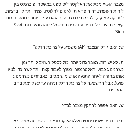
מצבר AGM מכיל את האלקטרוליט ספוג במשטחי פיברגלס בין
לוחות העופרת. זה הופך אותו לאטום לחלוטין, עמיד יותר לוויברציות,
לפריקה עמוקה, ולקבלת זרם גבוה. הוא גם עמיד יותר בטמפרטורות
קיצוניות ועדיף לרכבים עם צריכת חשמל גבוהה ומערכות Start-
Stop.
ש:
האם גודל המצבר (Ah) משפיע על צריכת הדלק?
ת:
לא ישירות. מצבר גדול יותר יכול לספק חשמל ליותר זמן
כשהמנוע כבוי, והאלטרנטור יצטרך לעבוד קצת יותר קשה כדי לטעון
אותו בחזרה לאחר התנעה או שימוש מסיבי באביזרים כשהמנוע
פועל. אבל ההשפעה על צריכת הדלק זניחה עד לא קיימת ברוב
המקרים.
ש:
האם אפשר להתקין מצבר לבד?
ת:
ברכבים ישנים יחסית וללא אלקטרוניקה רגישה, זה אפשרי אם
יודעים מה עושים (ניתוק וחיבור כבלי מינוס ופלוס בסדר הנכון).