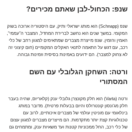
שנפ: הכחול-לבן שאתם מכירים?
שנפ (Schnapp) הוא מותג ישראלי ותיק, עם היסטוריה ארוכה בשוק
המקומי. במשך שנים הוא נחשב לברירת המחדל, המצבר ה"עממי",
האמין והזמין. שנפ מייצרת מצברים שמתאימים למגוון רחב של כלי
רכב, עם דגש על התאמה לתנאי האקלים המקומיים (חום קיצוני זה
לא צחוק למצבר). הם ידועים באמינות בסיסית וזמינות גבוהה.
ורטה: השחקן הגלובלי עם השם
המסתורי
ורטה (Varta) הוא חלק מקונצרן גלובלי ענק (קלאריוס, שהיה בעבר
חלק מג'ונסון קונטרולס והיום בבעלות פרטית). מדובר במותג
בינלאומי עם מוניטין עולמי של מצברים איכותיים, לרוב עם
טכנולוגיות קצת יותר מתקדמות. הם מייצרים מצברים למגוון עצום
של כלי רכב, החל ממכוניות קטנות ועד משאיות ענק, ומתמחים גם