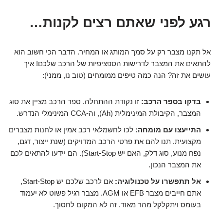
רגע לפני שאתם רצים לקנות…
אל תקנו מצבר רק על סמך המותג או המחיר. הדבר הכי חשוב הוא
להתאים את המצבר לדרישות הספציפיות של הרכב שלכם! איך
עושים את זה? הנה כמה טיפים ממומחים (טוב נו, ממני):
בדקו בספר הרכב:
זו נקודת ההתחלה. ספר הרכב מציין את סוג
המצבר, הקיבולת המינימלית (Ah), וה-CCA המינימלי הנדרש.
התייעצו עם מומחה:
לכו לחשמלאי רכב אמין או לחנות מצברים
מקצועית. תנו להם את פרטי הרכב המדויקים (שנת ייצור, דגם,
נפח מנוע, סוג דלק, האם יש Start-Stop). הם יידעו להתאים לכם
את המצבר הנכון.
אל תתפשרו על טכנולוגיה:
אם לרכב שלכם יש Start-Stop,
אתם חייבים מצבר EFB או AGM. מצבר רגיל פשוט לא יעמוד
בעומס ויתקלקל מהר מאוד. זה לא המקום לחסוך.