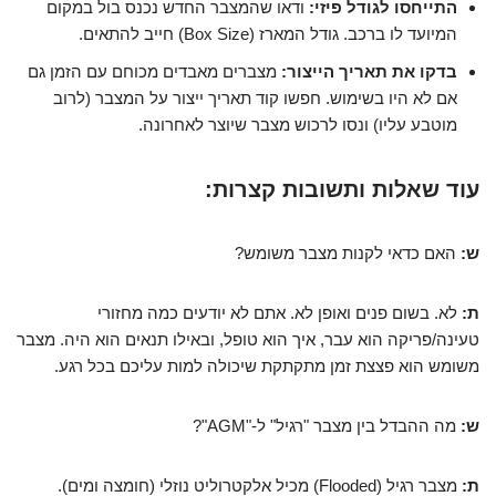
התייחסו לגודל פיזי:
ודאו שהמצבר החדש נכנס בול במקום
המיועד לו ברכב. גודל המארז (Box Size) חייב להתאים.
בדקו את תאריך הייצור:
מצברים מאבדים מכוחם עם הזמן גם
אם לא היו בשימוש. חפשו קוד תאריך ייצור על המצבר (לרוב
מוטבע עליו) ונסו לרכוש מצבר שיוצר לאחרונה.
עוד שאלות ותשובות קצרות:
ש:
האם כדאי לקנות מצבר משומש?
ת:
לא. בשום פנים ואופן לא. אתם לא יודעים כמה מחזורי
טעינה/פריקה הוא עבר, איך הוא טופל, ובאילו תנאים הוא היה. מצבר
משומש הוא פצצת זמן מתקתקת שיכולה למות עליכם בכל רגע.
ש:
מה ההבדל בין מצבר "רגיל" ל-"AGM"?
ת:
מצבר רגיל (Flooded) מכיל אלקטרוליט נוזלי (חומצה ומים).