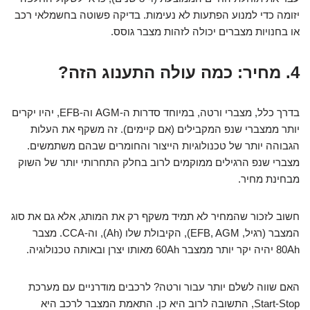
יזומה כדי למנוע הפתעות לא נעימות. בדיקה פשוטה בחשמלאי רכב
או בחנויות מצברים יכולה לזהות מצבר גוסס.
4. מחיר: כמה עולה התענוג הזה?
בדרך כלל, מצברי ורטה, במיוחד סדרות ה-AGM וה-EFB, יהיו יקרים
יותר ממצברי שנפ המקבילים (אם קיימים). זה משקף את העלות
הגבוהה יותר של טכנולוגיות הייצור והחומרים שבהם משתמשים.
מצברי שנפ הרגילים ממוקמים לרוב בחלק התחרותי יותר של השוק
מבחינת מחיר.
חשוב לזכור שהמחיר לא תמיד משקף רק את המותג, אלא גם את סוג
המצבר (רגיל, EFB, AGM), הקיבולת שלו (Ah), וה-CCA. מצבר
80Ah יהיה יקר יותר ממצבר 60Ah מאותו יצרן ובאותה טכנולוגיה.
האם שווה לשלם יותר עבור ורטה? לרכבים מודרניים עם מערכת
Start-Stop, התשובה לרוב היא כן. התאמת המצבר לרכב היא