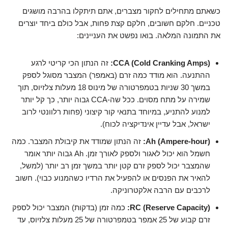
כשאתם מתחילים לחקור מצברים, אתם תיתקלו בהרבה מושגים
טכניים. חלקם חשובים, חלקם קצת פחות, אבל כולם ביחד יוצרים
את התמונה המלאה. בואו נפשט את העניינים:
CCA (Cold Cranking Amps):
זה הנתון הכי קריטי לרגע
ההתנעה. הוא מודד כמה זרם (באמפר) המצבר מסוגל לספק
במשך 30 שניות בטמפרטורה של מינוס 18 מעלות צלזיוס, תוך
שמירה על מתח מסוים. ככל שה-CCA גבוה יותר, כך קל יותר
למנוע להתניע, במיוחד בתנאי קור קיצוני (פחות רלוונטי לרוב
ישראל, אבל עדיין אינדיקציה לכוח).
Ah (Ampere-hour):
זה הנתון שמודד את קיבולת המצבר. כמה
חשמל הוא יכול לאגור ולספק לאורך זמן. Ah גבוה יותר אומר
שהמצבר יכול לספק זרם קטן יותר במשך זמן רב יותר (למשל,
להאיר את הפנסים או להפעיל את הרדיו כשהמנוע כבוי). חשוב
לרכבים עם הרבה אלקטרוניקה.
RC (Reserve Capacity):
כמה זמן (בדקות) המצבר יכול לספק
זרם קבוע של 25 אמפר בטמפרטורה של 25 מעלות צלזיוס, עד