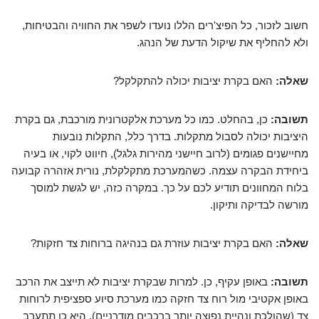
חשוב לזכור, כל הפיצ'רים הללו נועדו לשפר את החוויה והבטיחות,
ולא להחליף את שיקול הדעת של הנהג.
שאלה:
האם בקרת יציבות יכולה להתקלקל?
תשובה:
כן, בהחלט. כמו כל מערכת אלקטרונית מורכבת, גם בקרת
היציבות יכולה לסבול מתקלות. בדרך כלל, התקלות נובעות
מחיישנים פגומים (לרוב חיישני מהירות גלגל), חיווט לקוי, או בעיה
ביחידת הבקרה עצמה. כשהמערכת מתקלקלת, נורית אזהרה קבועה
בלוח המחוונים תודיע לכם על כך. במקרה כזה, יש לגשת למוסך
מורשה לבדיקה ותיקון.
שאלה:
האם בקרת יציבות עוזרת גם בנהיגה ברוחות צד חזקות?
תשובה:
באופן עקיף, כן. למרות שבקרת יציבות לא תייצב את הרכב
באופן אקטיבי מול רוח צד חזקה כמו מערכת סיוע ספציפית לרוחות
צד (שהולכת ונהיית נפוצה יותר ברכבים מודרניים), היא כן תתערב