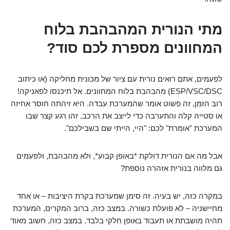
מתי הנורית המהבהבת בלוח
המחוונים מספרת לכם סוד?
לפעמים, אתם רואים נורית עם ציור של מכונית מחליקה (או כיתוב
ESP/VSC/DSC) מהבהבת בלוח המחוונים. אל תיכנסו לפאניקה!
רוב הזמן, זה פשוט אומר שהמערכת עבדה. היא זיהתה חוסר אחיזה
או סטייה קלה והתערבה כדי לייצב את הרכב. זהו רגע קצר שבו
המערכת "אומרת" לכם: "היי, הייתי שם בשבילכם".
אבל מה אם הנורית דולקת *באופן קבוע*, ולא מהבהבת, ולפעמים
גם מלווה בנורית אזהרה נוספת?
במקרה כזה, יש בעיה. זה סימן שמערכת בקרת היציבות – או אחד
מחיישניה – לא פועלת כשורה. במצב כזה, ברוב המקרים, המערכת
תהיה מושבתת או תעבוד באופן חלקי בלבד. במצב כזה, חשוב מאוד