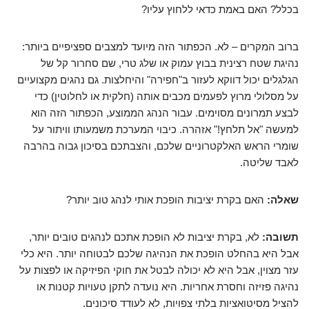
בכלל? האם באמת כדאי ללחוץ עליו?
ברוב המקרים – לא. הכפתור הזה מיועד למצבים ספציפיים ביותר:
נהיגת שטח רצינית בבוץ עמוק או שלג טרי, שם סחרור קל של
הגלגלים יכול דווקא לעזור ב"חפירה" והיחלצות. גם נהגים מקצועיים
על מסלולי מרוץ לפעמים מכבים אותה (חלקית או לחלוטין) כדי
לבצע תמרונים מסוימים. עבור הנהג הממוצע, הכפתור הזה הוא
למעשה "אל תלחץ!" אזהרה. כיבוי המערכת משמעותו וויתור על
שומרי הראש האלקטרוניים שלכם, והצבתכם בסיכון גבוה בהרבה
לאבד שליטה.
שאלה:
האם בקרת יציבות הופכת אותי לנהג טוב יותר?
תשובה:
לא, בקרת יציבות לא הופכת אתכם לנהגים טובים יותר,
אבל היא בהחלט הופכת את הנהיגה שלכם לבטוחה יותר. היא כלי
עזר מצוין, אבל היא לא יכולה לבטל את חוקי הפיזיקה או לפצות על
נהיגה פזיזה וחסרת אחריות. היא נועדה לתקן טעויות קטנות או
להציל מסיטואציות בלתי צפויות, לא לעודד סיכונים.