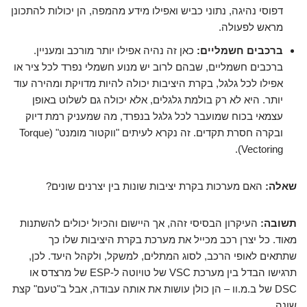
דפוסי נהיגה, נתוני כביש ואפילו מידע מהמפה, הן יכולות להתכונן
מראש לפעולה.
ברכבים חשמליים:
כאן זה נהיה אפילו יותר מורכב ומעניין.
ברכבים חשמליים, שבהם לרוב יש מנוע חשמלי נפרד לכל ציר או
אפילו לכל גלגל, בקרת היציבות יכולה להיות מדויקת ומהירה עוד
יותר. היא לא רק בולמת גלגלים, אלא יכולה גם לשלוט באופן
עצמאי בכוח שמועבר לכל גלגל בנפרד, מה שמעניק רמת דיוק
ובקרה חסרת תקדים. זה נקרא לעיתים "ווקטור מומנט" (Torque
Vectoring).
שאלה:
האם מערכות בקרת יציבות שונות בין יצרנים שונים?
תשובה:
העיקרון הבסיסי זהה, אך היישום והכיול יכולים להשתנות
מאוד. כל יצרן רכב מכייל את מערכת בקרת היציבות שלו כך
שתתאים לאופי הרכב, לסוג המתלים, למשקל, ולקהל היעד. לכן,
תרגישו הבדל בין מערכת VSC של טויוטה ל-ESP של מרצדס או
DSC של ב.מ.וו – הן כולן עושות את אותה עבודה, אבל ב"טעם" קצת
שונה.