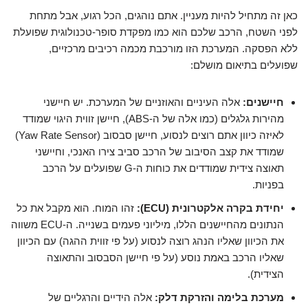
כאן זה מתחיל להיות מעניין. אתם נוהגים, הכל רגוע, אבל מתחת
לפני השטח, הרכב שלכם הוא כמו מפקדת סופר-טכנולוגית שפועלת
ללא הפסקה. המערכת הזו מורכבת מכמה רכיבים מרכזיים,
שפועלים בתיאום מושלם:
חיישנים:
אלה העיניים והאוזניים של המערכת. יש חיישני
מהירות גלגלים (כמו אלה של ה-ABS), חיישן זווית היגוי שמודד
לאיזה כיוון אתם רוצים לנסוע, חיישן סבסוב (Yaw Rate Sensor)
שמודד את קצב הסיבוב של הרכב סביב צירו האנכי, וחיישני
תאוצה צידית שמודדים את כוחות ה-G שפועלים על הרכב
בפניות.
יחידת בקרה אלקטרונית (ECU):
זהו המוח. הוא מקבל את כל
הנתונים מהחיישנים הללו, מיליוני פעמים בשנייה. ה-ECU משווה
את הכיוון שאליו הנהג רוצה לנסוע (על פי זווית ההגה) עם הכיוון
שאליו הרכב באמת נוסע (על פי חיישן הסבסוב והתאוצה
הצידית).
מערכת בלימה והזרקת דלק:
אלה הידיים והרגליים של