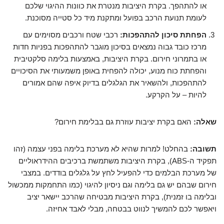
או להתהפך. בקרת היציבות מנטרת את כוונות ההיגוי שלכם
לעומת תנועת הרכב בפועל ומתקנת מיד כל סטייה מסוכנת.
הפחתת סיכון להתהפכות:
רכבי שטח ורכבים מסוימים עם
מרכז כובד גבוה נמצאים בסיכון מוגבר להתהפכות בפניות חדות
או בתמרוני חירום. בקרת היציבות, באמצעות בלימה סלקטיבית
והפחתת כוח מנוע, יכולה להפחית באופן משמעותי את הסיכויים
להתהפכות, ולהשאיר את הגלגלים בדיוק איפה שהם אמורים
להיות – על הקרקע.
שאלה:
האם בקרת יציבות עוזרת גם בבלימת חירום?
תשובה:
בהחלט! למרות שהיא לא מערכת בלימה בפני עצמה (זהו
תפקיד ה-ABS), בקרת היציבות משתמשת ברכיבים ההידראוליים
של מערכת הבלמים כדי להפעיל לחץ על גלגלים בודדים. במצבי
חירום שבהם יש גם בלימה וגם ניסיון להיגוי (כמו התחמקות ממכשול
ובלימה בו זמנית), בקרת היציבות מבטיחה שהרכב יישאר יציב
ויאפשר לכם להמשיך לנווט בבטחה, מבלי לאבד אחיזה.