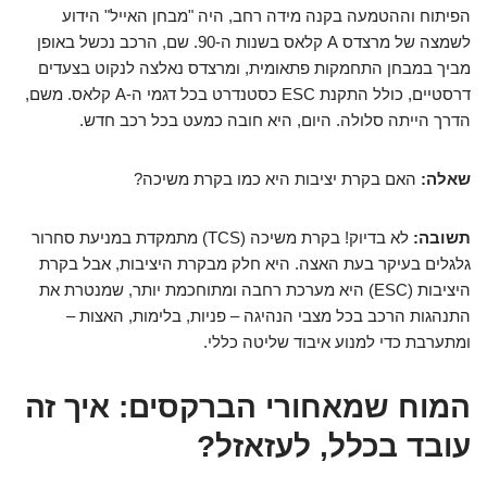
הפיתוח וההטמעה בקנה מידה רחב, היה "מבחן האייל" הידוע
לשמצה של מרצדס A קלאס בשנות ה-90. שם, הרכב נכשל באופן
מביך במבחן התחמקות פתאומית, ומרצדס נאלצה לנקוט בצעדים
דרסטיים, כולל התקנת ESC כסטנדרט בכל דגמי ה-A קלאס. משם,
הדרך הייתה סלולה. היום, היא חובה כמעט בכל רכב חדש.
שאלה:
האם בקרת יציבות היא כמו בקרת משיכה?
תשובה:
לא בדיוק! בקרת משיכה (TCS) מתמקדת במניעת סחרור
גלגלים בעיקר בעת האצה. היא חלק מבקרת היציבות, אבל בקרת
היציבות (ESC) היא מערכת רחבה ומתוחכמת יותר, שמנטרת את
התנהגות הרכב בכל מצבי הנהיגה – פניות, בלימות, האצות –
ומתערבת כדי למנוע איבוד שליטה כללי.
המוח שמאחורי הברקסים: איך זה
עובד בכלל, לעזאזל?