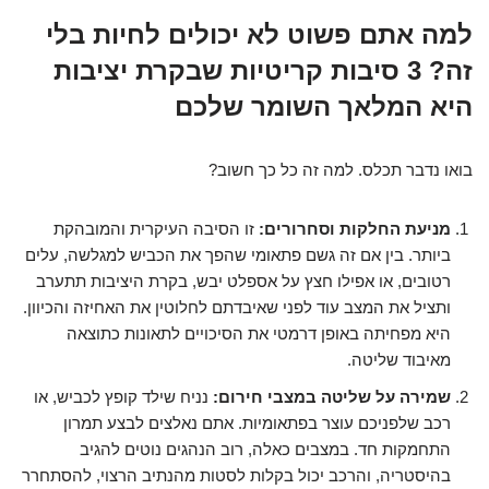
למה אתם פשוט לא יכולים לחיות בלי
זה? 3 סיבות קריטיות שבקרת יציבות
היא המלאך השומר שלכם
בואו נדבר תכלס. למה זה כל כך חשוב?
מניעת החלקות וסחרורים:
זו הסיבה העיקרית והמובהקת
ביותר. בין אם זה גשם פתאומי שהפך את הכביש למגלשה, עלים
רטובים, או אפילו חצץ על אספלט יבש, בקרת היציבות תתערב
ותציל את המצב עוד לפני שאיבדתם לחלוטין את האחיזה והכיוון.
היא מפחיתה באופן דרמטי את הסיכויים לתאונות כתוצאה
מאיבוד שליטה.
שמירה על שליטה במצבי חירום:
נניח שילד קופץ לכביש, או
רכב שלפניכם עוצר בפתאומיות. אתם נאלצים לבצע תמרון
התחמקות חד. במצבים כאלה, רוב הנהגים נוטים להגיב
בהיסטריה, והרכב יכול בקלות לסטות מהנתיב הרצוי, להסתחרר