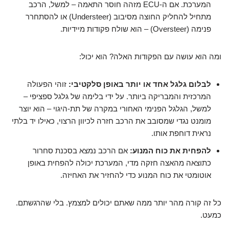
המערכת. אם ה-ECU מזהה חוסר התאמה – למשל, הרכב
מתחיל להחליק החוצה מסיבוב (Understeer) או להסתחרר
פנימה (Oversteer) – הוא שולח פקודות מיידיות.
ומה הוא עושה עם הפקודות האלה? הוא יכול:
לבלום גלגל אחד או יותר באופן סלקטיבי:
זוהי הפעולה
המרכזית והמבריקה ביותר. על ידי בלימה של גלגל ספציפי –
למשל, הגלגל הפנימי האחורי במקרה של תת-היגוי – הוא יוצר
מומנט נגדי שמסובב את הרכב חזרה לכיוון הרצוי, כאילו יד בלתי
נראית דוחפת אותו.
להפחית את כוח המנוע:
אם הרכב נמצא בסכנת סחרור
כתוצאה מהאצה חזקה מדי, המערכת יכולה להפחית באופן
אוטומטי את כוח המנוע כדי להחזיר את האחיזה.
כל זה קורה מהר יותר ממה שאתם יכולים למצמץ. בלי שהרגשתם.
כמעט.