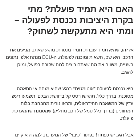
האם היא תמיד פועלת? מתי
בקרת היציבות נכנסת לפעולה –
ומתי היא מתעקשת לשתוק?
אז זהו, שהיא תמיד עובדת. תמיד מנטרת. מרגע שאתם מניעים את
הרכב, היא שם, חשאית ומוכנה לפעולה. ה-ECU מנתח אלפי נתונים
בשנייה, משווה את מה שאתם רוצים למה שקורה בפועל, ומוכן
להגיב.
היא נכנסת לפעולה *אוטומטית* ברגע שהיא מזהה אי התאמה
מסוכנת. בדרך כלל, תרגישו רטט קל בדוושת הבלם, תשמעו רעש
עדין של המשאבה ההידראולית, ותראו נורית מהבהבת בלוח
המחוונים (בדרך כלל סמל של רכב מחליק) שמסמנת שהמערכת
פועלת.
אבל רגע, יש כפתור! כפתור "כיבוי" של המערכת. למה הוא קיים