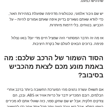
שתרגישו כמעט.
יש שם גיבור אלמוני, טכנולוגיה מדהימה שפועלת במהירות האור,
כדי לוודא שאתם נשארים בדיוק איפה שאתם אמורים להיות – על
הכביש. בטוחים. בלי דרמות מיותרות.
אז מה זה הדבר המסתורי הזה שמציל חיים מדי יום? בואו נצלול
פנימה. ברוכים הבאים לעולם של בקרת היציבות.
הסוד השמור של הרכב שלכם: מה
באמת מונע מכם לצאת מהכביש
בסיבוב?
אם תשאלו עשרה נהגים מהי המערכת החשובה ביותר ברכב אחרי
הבלמים, רובם המכריע ידבר על כריות אוויר או ABS. ובכן, הם
צודקים חלקית. אבל יש שם שחקן סמוי, כזה שאולי אתם לא מכירים
בשמו המלא, אבל הוא עובד קשה יותר מכל אחד אחר כדי להשאיר