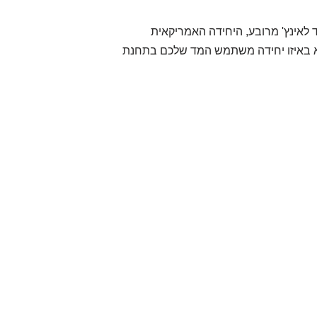
 לאינץ' מרובע, היחידה האמריקאית
א באיזו יחידה משתמש המד שלכם בתחנת