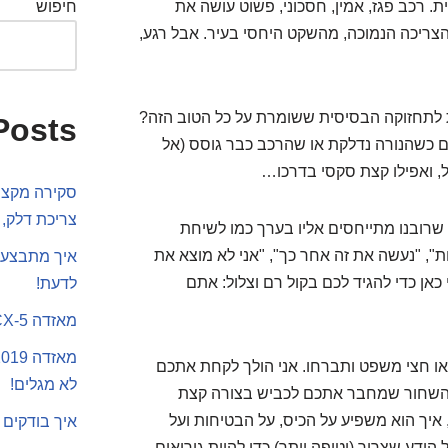
ית. רכב פגז, אמין, חסכוני, פשוט עושה את
חיפוש
הצריכה הנמוכה, מהשקט היחסי בעיר. אבל רגע,
לתחזוקה הבסיסית ששומרת על כל הטוב הזה?
Posts
ם כשהנורה נדלקת או שהרכב כבר גוסס (אל
ל, ואפילו קצת סקסי בדרכו…
סקירה מקצוע
צריכת דלק, 
ה שרובנו מתייחסים אליו בערך כמו לשיחת
, "נעשה את זה אחר כך", "אני לא מוצא את
איך מתבצע 
 כאן כדי להגיד לכם בקול רם וצלול: אתם
לדעת!
מאזדה CX-5 או סקודה קארוק
ו חצי משפט ותברחו. אני הולך לקחת אתכם
לא מגלים!
י השחור שמחבר אתכם לכביש בצורה קצת
 איך הוא משפיע על הכיס, על הבטיחות ועל
איך בודקים 
הידע שצריך (וטיפה יותר) כדי להיות גורואים