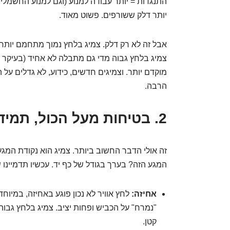
התנגדות = יותר עבודה למנוע (וגם למנוע החשמלי
יותר דלק ששורפים. פשוט מאוד.
אבל זה לא רק דלק. צמיג בלחץ נמוך מתחמם יותר,
צמיג בלחץ גבוה מדי גם מתבלה לא אחיד (בעיקר ב
מוקדם יותר. וצמיגים חדשים, כידוע, לא גדלים על 
הרבה.
2. בטיחות מעל הכול, תמיד!
זה אולי הדבר החשוב ביותר. צמיג הוא נקודת המג
המגע הזה? בערך בגודל של כף יד. עכשיו תדמיינו
אחיזה:
לחץ אוויר לא נכון פוגע באחיזה, במיוח
"נמרח" על הכביש ופחות יציב. צמיג בלחץ גבוה
קטן.