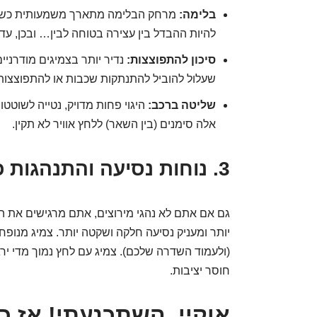
בלימה:
מרחק הבלימה מתארך משמעותית כשהלח
להיות ההבדל בין עצירה בטוחה לבין… ובכן, עדי
סיכון להתפוצצות:
נדיר יותר בצמיגים מודרניים
שעלול להוביל להתנתקות שכבות או להתפוצצות.
שליטה ברכב:
היגוי פחות מדויק, נטייה לשוטט
אלה סימנים (בין השאר) ללחץ אוויר לא תקין.
3. נוחות נסיעה והתנהגות כביש
גם אם אתם לא נהגי מירוצים, אתם מרגישים את ה
יותר ומעניק נסיעה חלקה ושקטה יותר. צמיג מנופח
(ולעמוד השדרה שלכם). צמיג עם לחץ נמוך מדי ירגי
חוסר יציבות.
אוקיי, השתכנעתי! אז כ