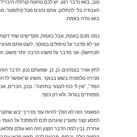
טוב, בואו נדבר רגע. יש לכם טויוטה קורולה היבריד
העבודה בלי להתלונן. אתם נהנים מכל קילומטר, מ
בואו נודה באמת.
כמה מכם באמת, אבל באמת, מקדישים שתי דקות 
אני לא מדבר על טיפולים במוסך, לשם אתם מגיעי
תכחישו!). אני מדבר על משהו הרבה יותר פשוט, זו
לחץ אוויר בצמיגים. כן, כן, שמעתם נכון. הדבר הז
מכירה טלפונית בשש בבוקר. משהו ש"אפשר לדחות"
המד", "אין לי כוח לעצור בתחנה". ובכן, חברים, אני
מפסידים בגדול. ולא רק כסף.
המאמר הזה לא הולך להיות עוד מדריך יבש שתקרא
למסע קצר ומעניין שיגרום לכם להסתכל על הגומ
אחרת. נבין למה הדבר הקטן הזה הוא עולם ומלואו,
החוויה כולה. ובסוף, מבטיח לכם, תצאו מכאן עם כל 