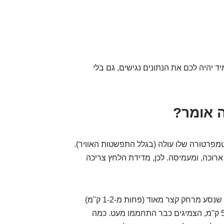
 יהיה לכם את הנתונים נגישים, גם בלי
ה אומר?
מפרטורה שלו עולה (בגלל התפשטות האוויר).
רוכה, ומעמיסה. לכן, מדידת הלחץ צריכה
מה נחשב "קר"? רכב שלא נסע לפחות 3 שעות, או שנסע מרחק קצר מאוד (פחות מ-1-2 ק"מ)
במהירות נמוכה. אם נסעתם לתחנת דלק במרחק 5 ק"מ, הצמיגים כבר התחממו מעט. כמה