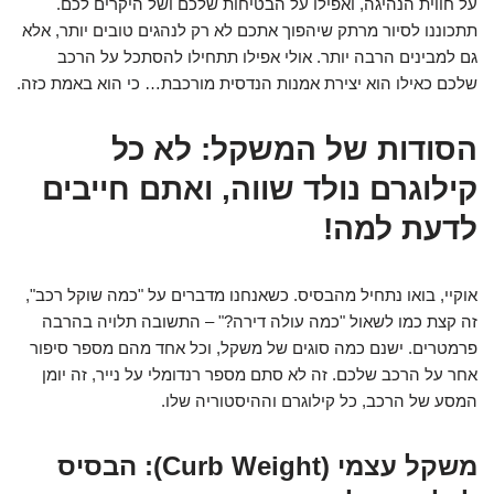
על חווית הנהיגה, ואפילו על הבטיחות שלכם ושל היקרים לכם.
תתכוננו לסיור מרתק שיהפוך אתכם לא רק לנהגים טובים יותר, אלא
גם למבינים הרבה יותר. אולי אפילו תתחילו להסתכל על הרכב
שלכם כאילו הוא יצירת אמנות הנדסית מורכבת… כי הוא באמת כזה.
הסודות של המשקל: לא כל
קילוגרם נולד שווה, ואתם חייבים
לדעת למה!
אוקיי, בואו נתחיל מהבסיס. כשאנחנו מדברים על "כמה שוקל רכב",
זה קצת כמו לשאול "כמה עולה דירה?" – התשובה תלויה בהרבה
פרמטרים. ישנם כמה סוגים של משקל, וכל אחד מהם מספר סיפור
אחר על הרכב שלכם. זה לא סתם מספר רנדומלי על נייר, זה יומן
המסע של הרכב, כל קילוגרם וההיסטוריה שלו.
משקל עצמי (Curb Weight): הבסיס