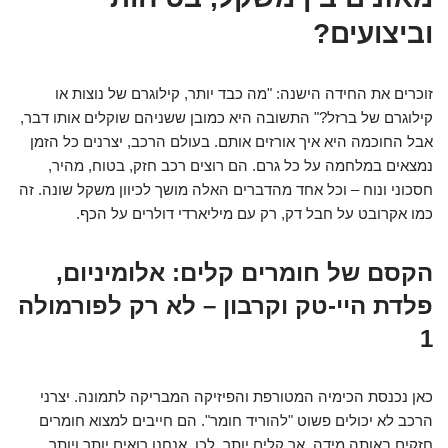
וביצועים?
זוכרים את החידה הישנה: "מה כבד יותר, קילוגרם של נוצות או
קילוגרם של ברזל?" התשובה היא כמובן ששניהם שוקלים אותו דבר,
אבל החוכמה היא איך אורזים אותם. בעולם הרכב, יצרנים כל הזמן
נמצאים במלחמה על כל גרם. הם רוצים רכב חזק, בטוח, מהיר,
חסכוני ונוח – וכל אחד מהדברים האלה מושך לכיוון משקל שונה. זה
כמו אקרובט על חבל דק, רק עם מיליארדי דולרים על הכף.
הקסם של חומרים קלים: אלומיניום,
פלדת היי-טק וקרבון – לא רק לפורמולה
1
כאן נכנסת הכימיה המטורפת והפיזיקה המבריקה לתמונה. יצרני
הרכב לא יכולים פשוט "להוריד חומר". הם חייבים למצוא חומרים
חזקים באותה מידה, אך קלים יותר. לכן, אנחנו רואים יותר ויותר