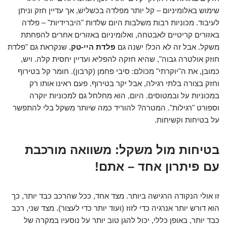
שימוש באלומיניום – קל יותר מפלדה בכשליש, אך עדיין חזק וניתן
לעיבוד. מכוניות רבות משלבות היום שלדות "היברידיות" – פלדה
באזורים קריטיים לאבטחה, ואלומיניום באזורים אחרים להפחתת
משקל. אבל זה לא הכל! ישנה גם
פלדת היי-טק
, שנקראת גם "פלדת
חוזק אולטרה גבוה", שהיא חזקה להפליא ועדיין יחסית קלה. ויש,
כמובן, את ה"יוקרתי" מכולם: סיבי פחמן (קרבון). חומר קל בטירוף
וחזק בצורה בלתי רגילה, אבל יקר בטירוף. פעם ראינו אותו רק
במכוניות על ובמטוסים. היום, הוא מחלחל גם למכוניות יוקרה
וספורט "רגילות". המטרה? להוריד כמה שיותר משקל בלי להתפשר
על בטיחות וקשיחות.
בטיחות מול משקל: משוואה מורכבת
עם פיתרון אחד – אתם!
זו אולי הנקודה הרגישה ביותר. מצד אחד, ככל שהרכב כבד יותר, כך
הוא דורש יותר אנרגיה כדי לזוז (ועוד יותר כדי לעצור). מצד שני, רכב
כבד יותר, באופן כללי, יכול להגן טוב יותר על נוסעיו במקרה של