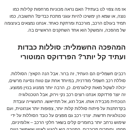
אז מה צפוי לנו בעתיד? האם נראה מכוניות מרחפות קלילות כמו
נוצה, או שמא הן ימשיכו להיות עוגני מתכת כבדים? התשובה, כמו
תמיד בעולם הרכב, מורכבת ומרתקת כאחד. אנחנו נמצאים בעיצומה
של מהפכה, והמשקל הוא אחד השחקנים הראשיים בה.
המהפכה החשמלית: סוללות כבדות
ועתיד קל יותר? הפרדוקס המוטורי
רכבים חשמליים הם העתיד, זה ברור. אבל הנה הקאץ': הסוללות.
סוללת רכב חשמלי מודרנית, במיוחד אחת עם טווח נסיעה מרשים,
יכולה לשקול מאות קילוגרמים. כן, הרבה יותר ממנוע בנזין ממוצע.
זה יוצר פרדוקס: אנחנו רוצים רכב נקי וירוק, אבל הטכנולוגיה
הנוכחית מכבידה אותו. אבל רגע, אל תתייאשו. התעשייה עובדת
בקדחתנות על פיתוח סוללות קלות יותר, צפופות יותר אנרגטית, ועם
טכנולוגיות חדשות. יצרני רכב גם מפצים על כובד הסוללות על ידי
שימוש נרחב יותר בחומרים קלים בשאר חלקי הרכב – אלומיניום,
פחמן, וחומרים מרוכבים. המטרה היא להגיע לאיזון שיאפשר טווח