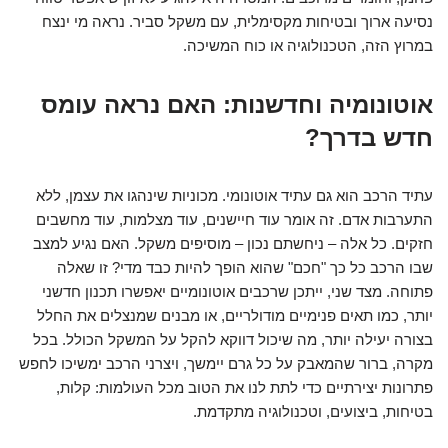
נסיעה ארוך ובטיחות מקסימלית, עם משקל סביר. נראה מי ינצח
במרוץ הזה, הטכנולוגיה או כוח המשיכה.
אוטונומיה וחדשנות: האם נראה עומס
חדש בדרך?
עתיד הרכב הוא גם עתיד אוטונומי. מכוניות שינהגו את עצמן, ללא
התערבות אדם. זה אומר עוד חיישנים, עוד מצלמות, עוד מחשבים
חזקים. כל אלה – ניחשתם נכון – מוסיפים משקל. האם נגיע למצב
שבו הרכב כל כך "חכם" שהוא הופך להיות כבד מדי? זו שאלה
פתוחה. מצד שני, ייתכן שרכבים אוטונומיים יאפשרו תכנון חדשני
יותר, כמו תאים פנימיים מודולריים, או מבנים שמנצלים את החלל
בצורה יעילה יותר, מה שיכול דווקא להקל על המשקל הכולל. בכל
מקרה, ברור שהמאבק על כל גרם יימשך, ויצרני הרכב ימשיכו לחפש
פתרונות יצירתיים כדי לתת לנו את הטוב מכל העולמות: קלות,
בטיחות, ביצועים, וטכנולוגיה מתקדמת.