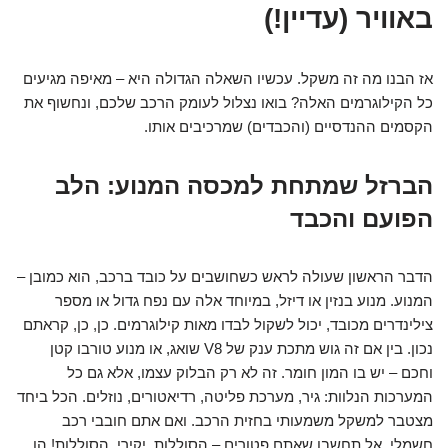
באוויר (עדיין!)
אז הבנו מה זה משקל. עכשיו השאלה הגדולה היא – מאיפה מגיעים
כל הקילוגרמים האלה? בואו נצלול לעומק הרכב שלכם, ונחשוף את
הקסמים ההנדסיים (והכבדים) שמרכיבים אותו.
הברזל שמתחת למכסה המנוע: הלב
הפועם והכבד
הדבר הראשון שעולה לראש כשחושבים על כובד ברכב, הוא כמובן –
המנוע. מנוע בנזין או דיזל, במיוחד אלה עם נפח גדול או מספר
צילינדרים מכובד, יכול לשקול לבדו מאות קילוגרמים. כן, כן, קראתם
נכון. בין אם זה גוש מתכת ענק של V8 שואג, או מנוע טורבו קטן
וחכם – יש בו המון חומר. זה לא רק הבלוק עצמו, אלא גם כל
המערכות הנלוות: גיר, מערכת פליטה, רדיאטורים, נוזלים. הכל ביחד
מצטבר למשקל משמעותי בחזית הרכב. ואם אתם חובבי רכב
חשמלי, אל תחשבו שאתם פטורים – הסוללות, יקירי, הסוללות! הן