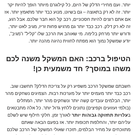
יותר. ועם מחירי הדלק של היום, כל קילוגרם מיותר הופך להיות יקר
יותר. זה לא רק בתאוצה – גם בשיוט, מנוע כבד יותר מתאמץ יותר. אז
אם אתם רוצים להיות חסכוניים, רכב קל הוא חבר שלכם. אבל רגע,
זה לא רק דלק. רכב כבד יותר גם מרגיש פחות זריז, מגיב לאט יותר,
ודורש יותר מרחק בלימה. מי שאוהב את הרכב שלו "קליל" ו"מגיב",
יודע שמשקל נמוך הוא מפתח לחווית נהיגה מהנה יותר.
הטיפול ברכב: האם המשקל משנה לכם
משהו במוסך? חד משמעית כן!
חשבתם שמשקל הרכב משפיע רק על צריכת הדלק? תחשבו שוב.
רכב כבד יותר מעמיס יותר על מערכות רבות. הצמיגים נשחקים מהר
יותר, הבלמים עובדים קשה יותר ונשחקים מהר יותר, המתלים
(בולמי זעזועים וקפיצים) נתונים ללחץ גדול יותר. כל אלה מתבטאים
ב
עלויות תחזוקה גבוהות יותר
לאורך זמן. חלקי חילוף שיש לשלם
עליהם יותר, והחלפות תכופות יותר. אז בפעם הבאה שאתם
מתווכחים על מחיר הבלמים, תזכרו שאולי המשקל של הרכב שלכם