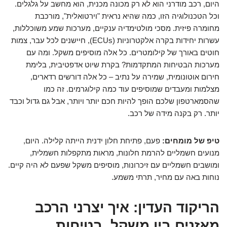
היום, רכב מודרני הוא לא רק מכונה מכנית, הוא מחשב על גלגלים.
וכל הטכנולוגיה הזו, כמה שהיא נראית "וירטואלית", מורכבת
מחומרה פיזית. מסכי מולטימדיה ענקיים, מערכות שמע משוכללות,
עשרות יחידות בקרה אלקטרוניות (ECUs), חיישנים לכל עבר, צמות
חוטים באורך של קילומטרים. כל אלה מוסיפים משקל. ומה עם
מערכות הבטיחות המתקדמות? בקרת שיוט אדפטיבית, בלימת
חירום אוטונומית, שמירה על נתיב – כל אלה דורשים רדארים,
מצלמות ומעבדים שמוסיפים עוד כמה קילוגרמים. זה כמו
שהסמארטפון שלכם הופך להיות חכם יותר ויותר, אבל גם גדול וכבד
יותר. רק בקנה מידה של רכב.
טיפ של מומחים:
פעם, פתיחת חלון ידנית הייתה קלילה. היום,
מנועים חשמליים להרמת חלונות, מראות מתקפלות חשמלית,
ומושבים חשמליים עם זיכרונות, מוסיפים משקל שפעם לא היה קיים.
נוחות באה עם מחיר, תרתי משמע.
הריקוד העדין: איך יצרני הרכב
מאזנים בין משקל, בטיחות