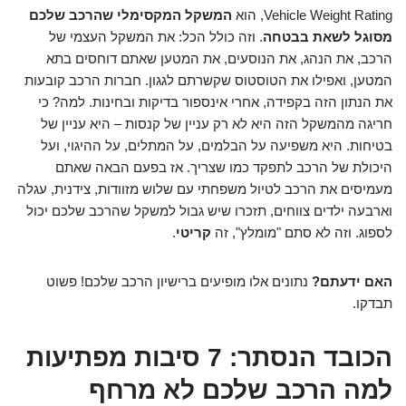
Vehicle Weight Rating, הוא
המשקל המקסימלי שהרכב שלכם
מסוגל לשאת בבטחה
. וזה כולל הכל: את המשקל העצמי של
הרכב, את הנהג, את הנוסעים, את המטען שאתם דוחסים בתא
המטען, ואפילו את הטוסטוס שקשרתם לגגון. חברות הרכב קובעות
את הנתון הזה בקפידה, אחרי אינספור בדיקות ובחינות. למה? כי
חריגה מהמשקל הזה היא לא רק עניין של קנסות – היא עניין של
בטיחות. היא משפיעה על הבלמים, על המתלים, על ההיגוי, ועל
היכולת של הרכב לתפקד כמו שצריך. אז בפעם הבאה שאתם
מעמיסים את הרכב לטיול משפחתי עם שלוש מזוודות, צידנית, עגלה
וארבעה ילדים צווחים, תזכרו שיש גבול למשקל שהרכב שלכם יכול
לספוג. וזה לא סתם "מומלץ", זה
קריטי
.
האם ידעתם?
נתונים אלו מופיעים ברישיון הרכב שלכם! פשוט
תבדקו.
הכובד הנסתר: 7 סיבות מפתיעות
למה הרכב שלכם לא מרחף