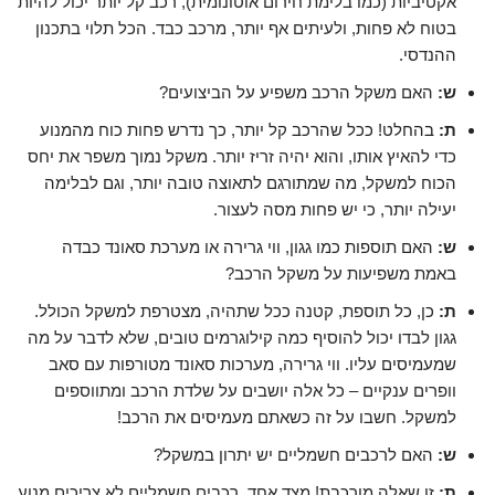
אקטיביות (כמו בלימת חירום אוטונומית), רכב קל יותר יכול להיות
בטוח לא פחות, ולעיתים אף יותר, מרכב כבד. הכל תלוי בתכנון
ההנדסי.
ש:
האם משקל הרכב משפיע על הביצועים?
ת:
בהחלט! ככל שהרכב קל יותר, כך נדרש פחות כוח מהמנוע
כדי להאיץ אותו, והוא יהיה זריז יותר. משקל נמוך משפר את יחס
הכוח למשקל, מה שמתורגם לתאוצה טובה יותר, וגם לבלימה
יעילה יותר, כי יש פחות מסה לעצור.
ש:
האם תוספות כמו גגון, ווי גרירה או מערכת סאונד כבדה
באמת משפיעות על משקל הרכב?
ת:
כן, כל תוספת, קטנה ככל שתהיה, מצטרפת למשקל הכולל.
גגון לבדו יכול להוסיף כמה קילוגרמים טובים, שלא לדבר על מה
שמעמיסים עליו. ווי גרירה, מערכות סאונד מטורפות עם סאב
וופרים ענקיים – כל אלה יושבים על שלדת הרכב ומתווספים
למשקל. חשבו על זה כשאתם מעמיסים את הרכב!
ש:
האם לרכבים חשמליים יש יתרון במשקל?
ת:
זו שאלה מורכבת! מצד אחד, רכבים חשמליים לא צריכים מנוע