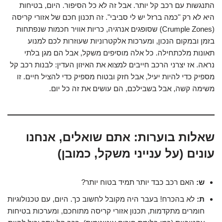
התנגשות עם רכב קל יותר. אבל זה לא כל הסיפור. היום, בטיחות
היא לא רק "כמה ברזל יש לי סביבי". זה תכנון חכם של אזורי קריסה
(Crumple Zones) שסופגים אנרגיה, כריות אוויר חכמות שנפתחות
בזמן ובמקום הנכון, ומערכות אלקטרוניות שעוזרות לכם למנוע
תאונות מלכתחילה. כל אלה מוסיפים משקל, אבל הם מגן בלתי
נראה. אז יצרני הרכב חייבים למצוא את האיזון העדין: לבנות רכב קל
מספיק כדי להיות יעיל, אבל חזק ובטוח מספיק כדי להציל חיים. זו
משימה קשה, אבל בשבילכם, הם עושים את זה כל יום.
שאלות בוערות: אתם שואלים, אנחנו
עונים (על ענייני משקל, כמובן)
ש:
האם רכב כבד יותר תמיד בטוח יותר?
ת:
לא בהכרח! בעבר היה מקובל לחשוב כך. היום, עם טכנולוגיות
חומרים מתקדמות, תכנון אזורי קריסה מתוחכם, ומערכות בטיחות