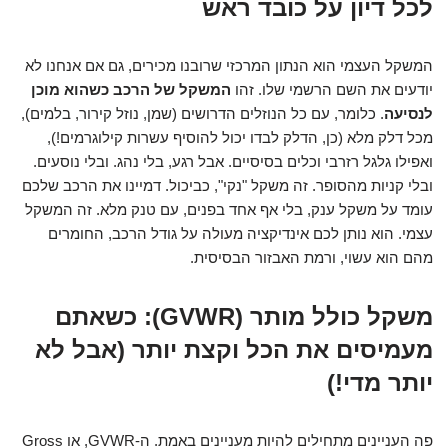
לכל דיון על כובד ראש
המשקל העצמי הוא הנתון המרכזי שרובנו מכירים, גם אם אנחנו לא
יודעים את השם הרשמי שלו. זהו
המשקל של הרכב כשהוא מוכן
לנסיעה
. כלומר, עם כל הנוזלים הדרושים (שמן, נוזל קירור, בלמים),
מכל דלק מלא (כן, הדלק לבדו יכול להוסיף עשרות קילוגרמים!),
ואפילו גלגל רזרבי וכלים בסיסיים. אבל רגע, בלי נהג. ובלי נוסעים.
ובלי קניות מהסופר. זה משקל "נקי", כביכול. דמיינו את הרכב שלכם
עומד על משקל ענק, בלי אף אחד בפנים, עם טנק מלא. זה המשקל
עצמי. הוא נותן לכם אינדיקציה מעולה על גודל הרכב, החומרים
מהם הוא עשוי, ורמת האבזור הבסיסית.
משקל כולל מותר (GVWR): כשאתם
מעמיסים את הכל וקצת יותר (אבל לא
יותר מדי!)
פה העניינים מתחילים להיות מעניינים באמת. ה-GVWR, או Gross