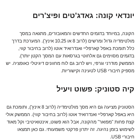
יונדאי קונה: גאדג'טים ופיצ'רים
הקונה, במיוחד בדגמים החדשים והמאובזרים, מתגאה במסך
מולטימדיה גדול ומרשים (לרוב 8 או 10.25 אינץ'). המערכת בדרך
כלל תומכת באפל קארפליי ואנדרואיד אוטו (לרוב בחיבור קווי,
בדגמים מסוימים גם אלחוטי בגרסאות עם המסך הקטן יותר).
הממשק מודרני וגרפי, ויש לרוב גם לוח מחוונים דיגיטלי כאופציה. יש
מספיק חיבורי USB לטעינה וקישוריות.
קיה סטוניק: פשוט ויעיל
הסטוניק מציעה גם היא מסך מולטימדיה (לרוב 8 אינץ'), ותומכת גם
היא באפל קארפליי ואנדרואיד אוטו (לרוב בחיבור קווי). הממשק אולי
קצת פחות "מפואר" מהקונה, אבל הוא פשוט, אינטואיטיבי וקל מאוד
לשימוש בזמן נהיגה. זה יתרון פרקטי משמעותי. גם כאן תמצאו
חיבורי USB.