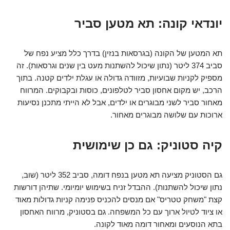
יונדאי קונה: תא מטען סביר
תא המטען של הקונה (בגרסאות בנזין) בדרך כלל מציע נפח של
סביב 374 ליטר (נתון שיכול להשתנות מעט בין שנים וגרסאות). זה
מספיק לקניות שבועיות, מזוודה גדולה או עגלת ילדים קטנה. בתוך
הרכב, יש מקום אחסון סביר לטלפונים, כוסות ובקבוקים. המרווח
מאחור סביר לשני מבוגרים או ילדים, אבל לא הייתי מתכנן נסיעות
ארוכות עם שלושה מבוגרים מאחור.
קיה סטוניק: גם כן שימושית
גם הסטוניק מציעה תא מטען בנפח דומה, סביב 352 ליטר (שוב,
נתון שיכול להשתנות). ההבדל זניח בשימוש יומיומי. שתיהן דורשות
קצת "משחק טטריס" אם מנסים להכניס פנימה קניות גדולות מאוד
או ציוד לטיול ארוך עם כל המשפחה. גם בסטוניק, מרווח האחסון
בתא הנוסעים ומאחור דומה מאוד לקונה.