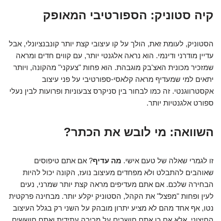
קיה סטוניק: הספורטיבי המאופק
הסטוניק, לעומת זאת, הולך על קו עיצובי קצת יותר קונבנציונלי, אבל
עדיין מודרני ודינמי. הוא נראה אלגנטי יותר, עם קווים חדים ומראה
שמזכיר מכונית האצ'בק מוגבהת. הוא פחות "צעקני" מהקונה, ויותר
יתאים למי שמעדיף מראה קלאסי-ספורטיבי על פני עיצוב
אקסטרווגנטי. זה כמו לבחור בין סניקרס צבעוניות ופרועות לבין נעלי
ספורט אלגנטיות יותר.
השוואה: מי לובש את הכתר?
זו לגמרי שאלה של טעם אישי.
מה עדיף
? אם אתם טיפוסים
שאוהבים להתבלט ולא מפחדים מעיצוב נועז, הקונה יכול להיות
הבחירה שלכם. אם אתם מעדיפים מראה קצת יותר שמרני, נעים
לעין ופחות "מפצל" את הקהל, הסטוניק יקלע יותר. מבחינה פרקטית
נטו, אף אחד מהם לא מציע יתרון מובהק על השני רק בגלל העיצוב
החיצוני, אלא אם כן אתם חושבים על מכירה עתידית ואתם חוששים