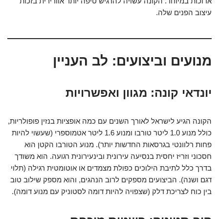
ארוכות במיוחד. הקונה עשויה להרגיש טיפה יותר אוורירית בזכות
עיצוב הפנים שלה.
מנועים וביצועים: לב העניין
יונדאי קונה: מגוון ואפשרויות
הקונה הגיע לישראל לאורך השנים עם כמה אופציות בנזין פופולריות,
כולל מנוע 1.0 ליטר טורבו ומנוע 1.6 ליטר אטמוספרי (שעשוי להיות
פחות רלוונטי בגרסאות החדשות יותר). מנוע הטורבו הקטן הוא
חסכוני וזריז יחסית בנסיעה עירונית ובינעירונית רגועה. הוא משודך
בדרך כלל לתיבת הילוכים כפולת מצמדים או אוטומטית רגילה (תלוי
דגם ושנה). הביצועים מספקים לרוב הנהגים, והוא מספק שילוב טוב
בין כוח לצריכת דלק (שצפויה להיות דומה לסטוניק עם מנוע דומה).