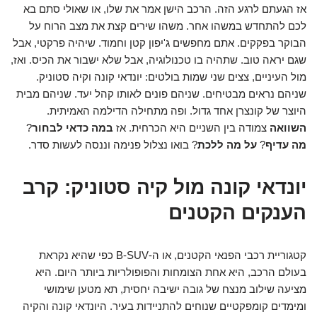
אז הגעתם לרגע הזה. הרכב הישן אמר את שלו, או שאולי סתם בא
לכם להתחדש במשהו אחר. משהו שירים קצת את מצב הרוח על
הבוקר בפקקים. אתם מחפשים ג'יפון קטן וחמוד. שיהיה פרקטי, אבל
שגם יראה טוב. שתהיה בו טכנולוגיה, אבל שלא ישבור את הכיס. ואז,
מול העיניים, צצים שני שמות בולטים: יונדאי קונה וקיה סטוניק.
שניהם נראים מבטיחים. שניהם פונים לאותו קהל יעד. שניהם מבית
היוצר של קונצרן אחד גדול. ופה מתחילה הדילמה האמיתית.
השוואה
צמודה בין השניים היא הכרחית. אז
במה כדאי לבחור
?
מה עדיף
?
על מה ללכת
? בואו נצלול פנימה וננסה לעשות סדר.
יונדאי קונה מול קיה סטוניק: קרב
הענקים הקטנים
קטגוריית רכבי הפנאי הקטנים, או ה-B-SUV כפי שהיא נקראת
בעולם הרכב, היא אחת הצומחות והפופולריות ביותר היום. היא
מציעה שילוב מנצח של גובה ישיבה יחסית, תא מטען שימושי
ומימדים קומפקטיים שנוחים להתניידות בעיר. היונדאי קונה והקיה