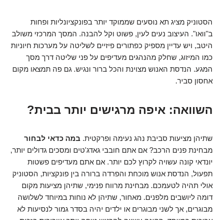
הסטוניק מציג תא נוסעים שממוקד יותר בפונקציונליות ופחות
ב"וואו". העיצוב נעים לעין, פשוט וקל להבנה. המסך המרכזי משולב
היטב, ויש עדיין מספיק כפתורים פיזיים לשליטה על מערכות חיוניות
כמו המיזוג, שחלק מהנהגים מעדיפים על פני שליטה דרך מסך
המגע. הנדסת האנוש מצוינת והכל ברור ונגיש. גם פה תמצאו מקום
אחסון סביר.
השוואה: איפה מרגישים יותר בבית?
שתיהן מציעות סביבת נהג נעימה ופרקטית.
במה כדאי לבחור
מבחינת פנים הרכב? אם אתם חובבי גאדג'טים ומסכים גדולים יותר,
יונדאי קונה עשויה לקרוץ לכם יותר. אם אתם מעדיפים פשטות
תפעול, הנדסת אנוש מוכחת והפרדה ברורה בין פונקציות, הסטוניק
אולי תהיה לטעמכם. מבחינת מרווח פנימי, שתיהן מציעות מקום
דומה ליושבים מלפנים. מאחור, שתיהן לא נוחות במיוחד לשלושה
מבוגרים, אך לשני מבוגרים או ילדים יהיה בסדר גמור לנסיעות לא