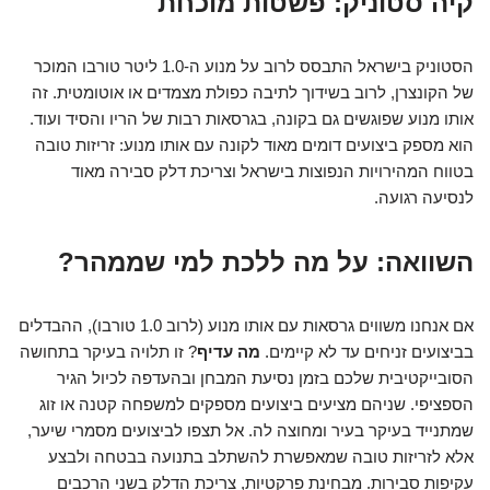
קיה סטוניק: פשטות מוכחת
הסטוניק בישראל התבסס לרוב על מנוע ה-1.0 ליטר טורבו המוכר
של הקונצרן, לרוב בשידוך לתיבה כפולת מצמדים או אוטומטית. זה
אותו מנוע שפוגשים גם בקונה, בגרסאות רבות של הריו והסיד ועוד.
הוא מספק ביצועים דומים מאוד לקונה עם אותו מנוע: זריזות טובה
בטווח המהירויות הנפוצות בישראל וצריכת דלק סבירה מאוד
לנסיעה רגועה.
השוואה: על מה ללכת למי שממהר?
אם אנחנו משווים גרסאות עם אותו מנוע (לרוב 1.0 טורבו), ההבדלים
בביצועים זניחים עד לא קיימים.
מה עדיף
? זו תלויה בעיקר בתחושה
הסובייקטיבית שלכם בזמן נסיעת המבחן ובהעדפה לכיול הגיר
הספציפי. שניהם מציעים ביצועים מספקים למשפחה קטנה או זוג
שמתנייד בעיקר בעיר ומחוצה לה. אל תצפו לביצועים מסמרי שיער,
אלא לזריזות טובה שמאפשרת להשתלב בתנועה בבטחה ולבצע
עקיפות סבירות. מבחינת פרקטיות, צריכת הדלק בשני הרכבים