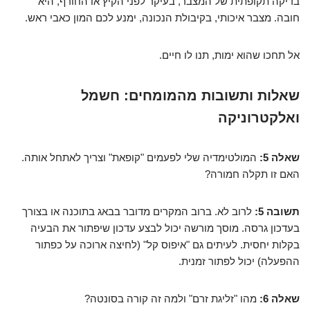
בדיקה תקופתית של המצבר, בעיקר לפני הקיץ או החורף, היא
חובה. מצבר איכותי, בקיבולת הנכונה, ימנע לכם המון כאבי ראש.
אל תחכו שהוא ימות, תנו לו חיים.
שאלות ותשובות מהמומחים: חשמל
ואלקטרוניקה
שאלה 5:
המולטימדיה שלי לפעמים "קופאת" וצריך לאתחל אותה.
האם זו תקלה חמורה?
תשובה 5:
לרוב לא. ברוב המקרים מדובר בבאג בתוכנה או בצורך
בעדכון גרסה. מוסך מורשה יכול לבצע עדכון שיפתור את הבעיה
בקלות יחסית. לעיתים גם "איפוס קל" (לחיצה ארוכה על כפתור
ההפעלה) יכול לפתור זמנית.
שאלה 6:
מהו "זליגת זרם" ולמה זה קורה בסונטה?