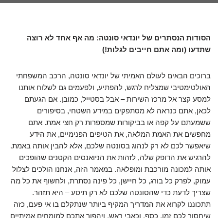
הסודות הנסתרים של יונדאי סונטה: מה אף אחד לא רוצה
שתדעו (ומה אתם חייבים לגלות!)
ברוכים הבאים לעולם האמיתי של יונדאי סונטה, הרכב המשפחתי
האולטימטיבי שמצליח לרגש, להפתיע, ולפעמים גם לשלוח אותנו
למסע קצר אל מרכז השירות – אבל בסטייל, כמובן. אם הגעתם
לכאן, אתם כנראה לא מסתפקים במידע השטחי, בסיפורים
ששמעתם על קפה או בביקורות שמספרות רק חצי אמת. אתם
מחפשים את האמת המלאה, את הטיפים הפנימיים, את הידע
שיאפשר לכם לא רק לנהוג בסונטה שלכם, אלא להבין אותה באמת.
להרגיש את הדופק שלה, לזהות את הניואנסים הקטנים שהופכים
אותה למכונה מורכבת ומופלאה. במאמר הזה, אנחנו הולכים לצלול
עמוק, לפרק כל בורג, כל חיישן, כל פינה נסתרת, ולחשוף את כל מה
שצריך לדעת כדי שהסונטה שלכם לא רק תיסע – היא תזהר.
תתכוננו לקרוא את המדריך המקיף ביותר שנתקלם בו אי פעם, כזה
שיחסוך לכם זמן, כסף, וכאבי ראש, ויהפוך אתכם למומחים אמיתיים