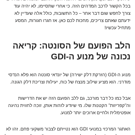
בכל הקשור לרכב המדהים הזה. כי אחרי שתסיימו, לא יהיה עוד
צורך לחפש שום דבר אחר – כל התשובות, כולל אלה שעדיין לא
ידעתם שאתם צריכים, מחכות לכם כאן. אז חגרו חגורות, המסע
מתחיל עכשיו!
הלב הפועם של הסונטה: קריאה
נכונה של מנוע ה-GDI
מנוע ה-GDI (הזרקת דלק ישירה) של יונדאי סונטה הוא פלא הנדסי
מודרני. הוא מציע שילוב מנצח של כוח, יעילות וצריכת דלק הגונה.
אבל כמו כל דבר מורכב, גם ללב הפועם הזה יש את הדרישות
וה"קפריזות" הקטנות שלו. מי שיודע לזהות אותן, זוכה לחווית נהיגה
אופטימלית ולחיים ארוכים יותר למנוע.
האתגר המרכזי במנועי GDI הוא נטייתם לצבור משקעי פחם. זהו לא