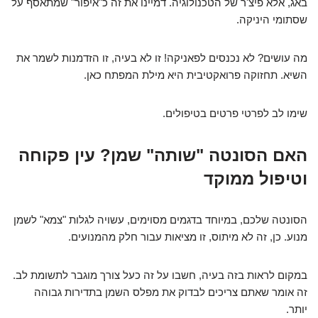
באג, אלא פיצ'ר של הטכנולוגיה. דמיינו את זה כ"איפור" שמתאסף על
שסתומי היניקה.
מה עושים? לא נכנסים לפאניקה! זו לא בעיה, זו הזדמנות לשמר את
השיא. תחזוקה פרואקטיבית היא מילת המפתח כאן.
שימו לב לפרטי פרטים בטיפולים.
האם הסונטה "שותה" שמן? עין פקוחה
וטיפול ממוקד
הסונטה שלכם, במיוחד בדגמים מסוימים, עשויה לגלות "צמא" לשמן
מנוע. כן, זה לא מיתוס, זו מציאות עבור חלק מהמנועים.
במקום לראות בזה בעיה, חשבו על זה כעל צורך מוגבר לתשומת לב.
זה אומר שאתם צריכים לבדוק את מפלס השמן בתדירות גבוהה
יותר.