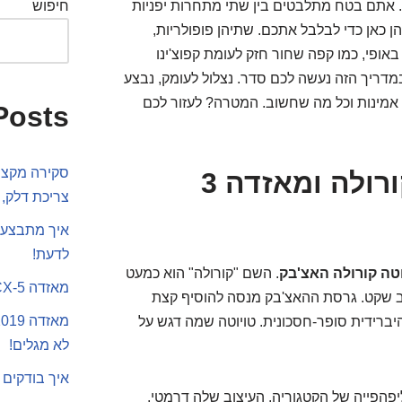
אתם בטח מתלבטים בין שתי מתחרות יפניות
חיפוש
קורולה האצ'בק ומאזדה 3 האצ'בק הן כאן כדי לבלבל אתכם. שתיהן פופולריות,
אופי, כמו קפה שחור חזק לעומת קפוצ'ינו
דריך הזה נעשה לכם סדר. נצלול לעומק, נבצע
, אמינות וכל מה שחשוב. המטרה? לעזור לכם
Posts
סקירה מקצוע
המתמודדות: מי אתן, קורולה ומאזדה 3
צריכת דלק, 
איך מתבצע 
לדעת!
וטה קורולה האצ'בק
. השם "קורולה" הוא כמעט
מאזדה CX-5 או סקודה קארוק
לב שקט. גרסת ההאצ'בק מנסה להוסיף קצת
יברידית סופר-חסכונית. טויוטה שמה דגש על
לא מגלים!
איך בודקים 
יפהפייה של הקטגוריה. העיצוב שלה דרמטי,