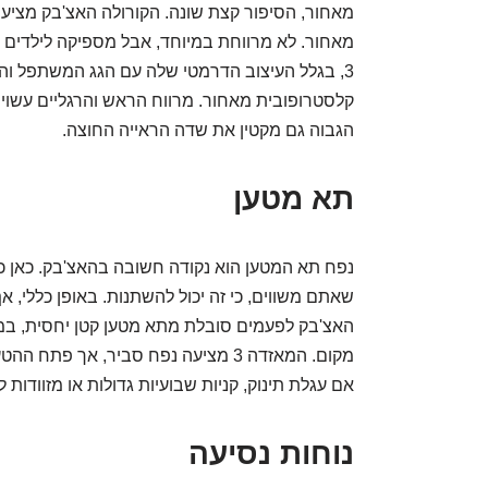
מאחור, הסיפור קצת שונה. הקורולה האצ'בק מציעה
מאחור. לא מרווחת במיוחד, אבל מספיקה לילדים א
3, בגלל העיצוב הדרמטי שלה עם הגג המשתפל והח
קלסטרופובית מאחור. מרווח הראש והרגליים עשוי לה
הגבוה גם מקטין את שדה הראייה החוצה.
תא מטען
נפח תא המטען הוא נקודה חשובה בהאצ'בק. כאן כ
שאתם משווים, כי זה יכול להשתנות. באופן כללי, 
האצ'בק לפעמים סובלת מתא מטען קטן יחסית, ב
מקום. המאזדה 3 מציעה נפח סביר, אך פ
אם עגלת תינוק, קניות שבועיות גדולות או מזוודות 
נוחות נסיעה