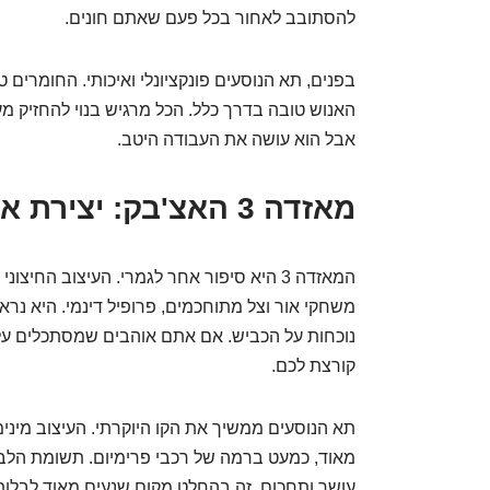
להסתובב לאחור בכל פעם שאתם חונים.
בפנים, תא הנוסעים פונקציונלי ואיכותי. החומרים 
האנוש טובה בדרך כלל. הכל מרגיש בנוי להחזיק מ
אבל הוא עושה את העבודה היטב.
מאזדה 3 האצ'בק: יצירת אמנות על גלגלים?
המאזדה 3 היא סיפור אחר לגמרי. העיצוב החי
משחקי אור וצל מתוחכמים, פרופיל דינמי. היא נ
נוכחות על הכביש. אם אתם אוהבים שמסתכלים עלי
קורצת לכם.
תא הנוסעים ממשיך את הקו היוקרתי. העיצוב מינימ
מאוד, כמעט ברמה של רכבי פרימיום. תשומת הלב
עושר ותחכום. זה בהחלט מקום שנעים מאוד לבלות 