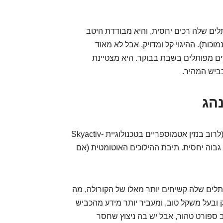
תלים שלה רכים יחסית, והיא מבודדת היטב
כות). ההיגוי קל ומדויק, אבל לא מאוד
ם מפותלים בשבת בבוקר. היא מצטיינת
כביש המהיר.
מאזדה שמה דגש על חווית הנהיגה. המנועים שלה (לרוב בנזין אטמוספריים בטכנולוגיית Skyactiv-
 גבוה יחסית. תיבת ההילוכים האוטומטית (אם
ודינמית. המתלים שלה קשיחים יותר מאלו של הקורולה, מה
 ובעל משקל טוב, ומעביר יותר מידע מהכביש
כב ספורט טהור, אבל יש בה ניצוץ שחסר