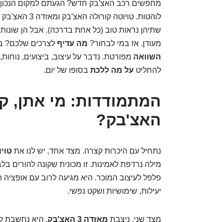
מחפשים רכב האצ'בק חדש? הגעתם למקום הנכון. 
לוהטות. טויוטה 
שתיהן נראות טוב (כל אחת בדרכה). אבל הן שונות ב
מעודן. אז במי לבחור?
מה עדיף
לצרכים שלכם? במ
השוואה
מפורטת. נדבר על עיצוב, ביצועים, נוחות
להחליט
על מה ללכת
בסופו של יום.
האצ'בק?
נתחיל עם היכרות קצרה. מצד אחד, יש לנו את
טוי
מילה נרדפת לאמינות. זו מכונית שקונה להורים ב
פלפל לעיצוב המוכר. היא מגיעה לרוב עם אופציה ה
יעילות, שימושיות ושקט נפשי.
מצד שני, ניצבת
מאזדה 3 האצ'בק
. היא נחשבת ל