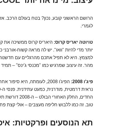
עיצוב: מי נראה יותר COOL?
הרושם הראשוני קובע, נכון? בטח בעולם הרכב. אז 
לגמרי.
טויוטה יאריס קרוס:
היאריס קרוס ממשיכה את קו ה
יותר מדי להיות "וואו". יש לה מראה קשוח-אורבני כ
למצמץ. היא לא תפיל אתכם מהרגליים עם חדשנות
מהר. זה עיצוב שמרגיש כמו "מכנסי ג'ינס" – תמיד בא
פיג'ו 2008:
הפיג'ו 2008, לעומתה, היא סיפ
החדים, החלק האחו
טוב. זה כמו ללבוש חליפה מעצבים – אולי קצת פח
תא הנוסעים ופרקטיות: איפ