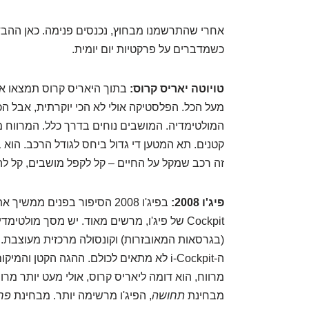
אחרי שהתרשמנו מבחוץ, נכנסים פנימה. כאן ההבדל
כשמדברים על פרקטיות יום יומית.
טויוטה יאריס קרוס:
בתוך היאריס קרוס תמצאו את
מעל הכל. הפלסטיקה אולי לא הכי יוקרתית, אבל ה
המולטימדיה. המושבים נוחים בדרך כלל. המרווח מ
קטנים. תא המטען די גדול ביחס לגודל הרכב. הוא 
זה רכב שמקל על החיים – קל לקפל מושבים, קל לה
פיג'ו 2008:
Cockpit של פיג'ו, מרשים מאוד. יש מסך מולטי
(בגרסאות המאובזרות) וקונסולה מרכזית מעוצבת. ז
ה-i-Cockpit לא מתאים לכולם. ההגה הקטן 
מרווח, הוא דומה ליאריס קרוס, אולי מעט יותר מרוו
מבחינת
תחושה
, הפיג'ו מרשימה יותר. מבחינת
פרק