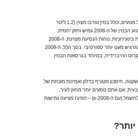
הפיג'ו 2008 מציעה מגוון רחב יותר של מנועים, כולל בנזין טורבו מצוין (1.2 ליטר
PureTech) וגם גרסה חשמלית מלאה (e-2008). מנוע הבנזין של ה-2008 גמיש וחזק יחסית,
ומספק ביצועים טובים יותר מהיאריס קרוס בנסיעות בינעירוניות. נוחות הנסיעה מצוינת, ה-2008
מרגישה מרוסנת ובטוחה על הכביש. ההיגוי מדויק ומרגיש מעט יותר ספורטיבי. בסך הכל, ה-2008
רוס ההיברידית, במיוחד בגרסאות הבנזין
שקטה, חיסכון מטורף בדלק ואמינות מוכחת של
ית. אם אתם נוסעים יותר מחוץ לעיר,
מחפשים קצת יותר כוח, או מתלבטים לגבי מעבר לחשמל (עם ה-e-2008) – הפיג'ו מציעה גמישות
 יותר?