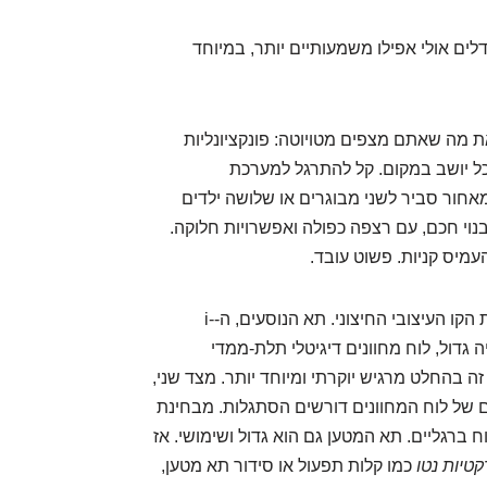
ים אולי אפילו משמעותיים יותר, במיוחד
 מה שאתם מצפים מטויוטה: פונקציונליות
כל יושב במקום. קל להתרגל למערכת
אחור סביר לשני מבוגרים או שלושה ילדים
בנוי חכם, עם רצפה כפולה ואפשרויות חלוקה.
עמיס קניות. פשוט עובד.
בפיג'ו 2008 הסיפור בפנים ממשיך את הקו העיצובי החיצוני. תא הנוסעים, ה-i-
מדיה גדול, לוח מחוונים דיגיטלי תלת-ממדי
ה בהחלט מרגיש יוקרתי ומיוחד יותר. מצד שני,
והמיקום של לוח המחוונים דורשים הסתגלות. מבחינת
ח ברגליים. תא המטען גם הוא גדול ושימושי. אז
טיות נטו
כמו קלות תפעול או סידור תא מטען,