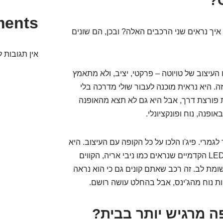
ments
איך נראים שני הרכבים האלה? ובכן, הם שונים
אין תגובות ל
עיצוב של טויוטה – פרקטי, יציב, ולא מתאמץ
זה. היא נראית מוכנה לעבור שולי מדרכה בלי
 פורצת דרך, אבל היא גם לא תצא מהאופנה
ופנה, נוח ופונקציונלי.
ור אחר לגמרי. פיג'ו הלכו על כל הקופה עם העיצוב. היא
נראית דרמטית, מודרנית, כמעט עתידנית. פנסי ה-LED הקדמיים שנראים כמו ניבי אריה, הקווים
רי הבולט – ה-2008 דורשת תשומת לב. זה רכב שאתם קונים גם כי הוא נראה
ות נוח מהג'ינס, אבל בהחלט עושה רושם.
ה מרגיש יותר בבית?