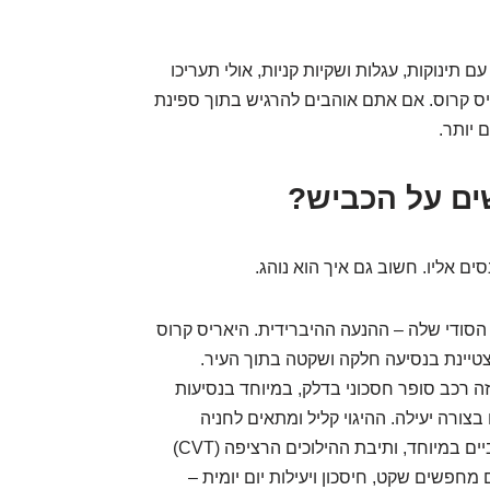
נוקות, עגלות ושקיות קניות, אולי תעריכו
ס קרוס. אם אתם אוהבים להרגיש בתוך ספינת
 יותר.
שים על הכביש?
ם אליו. חשוב גם איך הוא נוהג.
הסודי שלה – ההנעה ההיברידית. היאריס קרוס
טיינת בנסיעה חלקה ושקטה בתוך העיר.
ה רכב סופר חסכוני בדלק, במיוחד בנסיעות
בצורה יעילה. ההיגוי קליל ומתאים לחניה
ותמרון. מחוץ לעיר, הביצועים סבירים, לא ספורטיביים במיוחד, ותיבת ההילוכים הרציפה (CVT)
חפשים שקט, חיסכון ויעילות יום יומית –