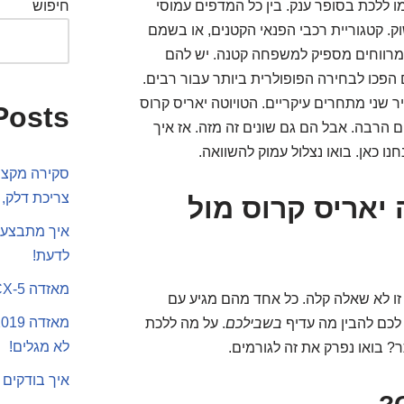
 ללכת בסופר ענק. בין כל המדפים עמוסי
חיפוש
. קטגוריית רכבי הפנאי הקטנים, או בשמם
די לעיר. הם מרווחים מספיק למשפחה קטנה. יש להם
 הפכו לבחירה הפופולרית ביותר עבור רבים.
 שני מתחרים עיקריים. הטויוטה יאריס קרוס
Posts
 מציעים הרבה. אבל הם גם שונים זה מזה. אז איך
נו כאן. בואו נצלול עמוק להשוואה.
סקירה מקצוע
צריכת דלק, 
 יאריס קרוס מול
איך מתבצע 
לדעת!
מאזדה CX-5 או סקודה קארוק
 עומדים מול ההחלטה. יאריס קרוס או 2008? זו לא שאלה קלה. כל אחד מהם מגיע עם
ר לכם להבין מה עדיף
בשבילכם
. על מה ללכת
לא מגלים!
 בואו נפרק את זה לגורמים.
איך בודקים 