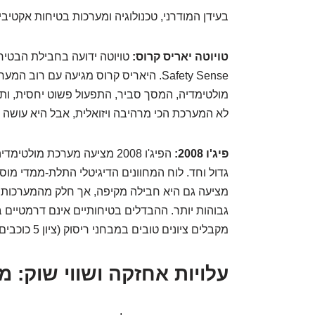
בעידן המודרני, טכנולוגיה ומערכות בטיחות אקטיב
טויוטה יאריס קרוס:
Safety Sense. היאריס קרוס מגיעה עם 
מולטימדיה, המסך סביר, התפעול פשוט יחסית, ותומ
לא המערכת הכי מרהיבה ויזואלית, אבל היא עושה א
פיג'ו 2008:
הפיג'ו 2008 מציעה מערכת מו
גדול וחד. לוח המחוונים הדיגיטלי התלת-ממדי מוסי
מציעה גם היא חבילה מקיפה, אך חלק מהמערכות 
גבוהות יותר. ההבדלים בטיחותיים אינם דרמטיים 
מקבלים ציונים טובים במבחני ריסוק (ציון 5 כוכבים לשניהם במבחני Euro NCAP).
עלויות אחזקה ושווי שוק: מי