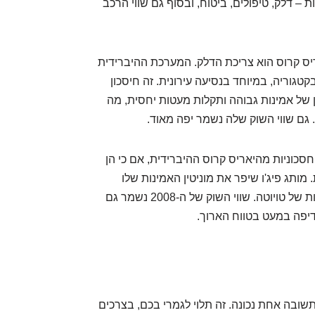
– דלק, טיפולים, ביטוח, ובסוף גם שווי הרכב
ריס קרוס הוא צריכת הדלק. המערכת ההיברידית
טגוריה, במיוחד בנסיעה עירונית. זה חיסכון
ן של אמינות גבוהה ותקלות מעטות יחסית, מה
. גם שווי השוק שלה נשמר יפה מאוד.
זין של הפיג'ו 2008 פחות חסכוניות מהיאריס קרוס ההיברידית, אם כי הן
. מותג פיג'ו שיפר את מוניטין האמינות שלו
בשנים האחרונות, אך עדיין לא נהנה מהילת האמינות של טויוטה. שווי השוק של ה-2008 נשמר גם
דיפה במעט בטווח הארוך.
תשובה אחת נכונה. זה תלוי לגמרי בכם, בצרכים