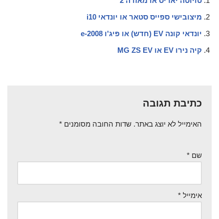
טויוטה יאריס או מאזדה 2
מיצובישי ספייס סטאר או יונדאי i10
יונדאי קונה EV (חדש) או פיג'ו e-2008
קיה נירו EV או MG ZS EV
כתיבת תגובה
האימייל לא יוצג באתר.
שדות החובה מסומנים
*
שם
*
אימייל
*