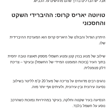
אבל יש הבדלים בדרך שהם מרגישים על הכביש.
טויוטה יאריס קרוס: ההיברידי השקט
והחסכוני
היתרון הגדול והבולט של היאריס קרוס הוא המערכת ההיברידית
שלו.
שילוב של מנוע בנזין קטן ומנוע חשמלי מספק תאוצה טובה יחסית
בתוך העיר (בזכות המומנט המיידי של החשמל) ובעיקר – צריכת
דלק פנומנלית.
נהגים רבים מדווחים על צריכה של מעל 20 ק"מ לליטר בשילוב
נסיעה עירונית ובין-עירונית, ולעיתים אף יותר מזה.
הנסיעה בעיר שקטה וחלקה, בעיקר במהירויות נמוכות כשהרכב
נוסע על חשמל בלבד.