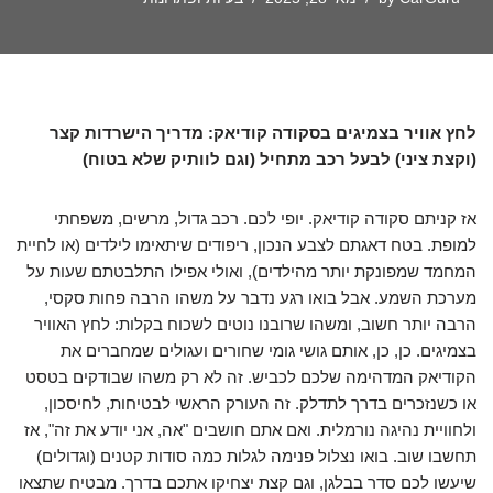
לחץ אוויר בצמיגים בסקודה קודיאק: מדריך הישרדות קצר
(וקצת ציני) לבעל רכב מתחיל (וגם לוותיק שלא בטוח)
אז קניתם סקודה קודיאק. יופי לכם. רכב גדול, מרשים, משפחתי
למופת. בטח דאגתם לצבע הנכון, ריפודים שיתאימו לילדים (או לחיית
המחמד שמפונקת יותר מהילדים), ואולי אפילו התלבטתם שעות על
מערכת השמע. אבל בואו רגע נדבר על משהו הרבה פחות סקסי,
הרבה יותר חשוב, ומשהו שרובנו נוטים לשכוח בקלות: לחץ האוויר
בצמיגים. כן, כן, אותם גושי גומי שחורים ועגולים שמחברים את
הקודיאק המדהימה שלכם לכביש. זה לא רק משהו שבודקים בטסט
או כשנזכרים בדרך לתדלק. זה העורק הראשי לבטיחות, לחיסכון,
ולחוויית נהיגה נורמלית. ואם אתם חושבים "אה, אני יודע את זה", אז
תחשבו שוב. בואו נצלול פנימה לגלות כמה סודות קטנים (וגדולים)
שיעשו לכם סדר בבלגן, וגם קצת יצחיקו אתכם בדרך. מבטיח שתצאו