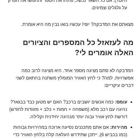
היום?). אם כל השאר נכשל, פתחו את הספר ותחפשו את הפרק
על גלגלים וצמיגים.
מצאתם את המדבקה? יופי! עכשיו בואו נבין מה היא אומרת.
מה לעזאזל כל המספרים והציורים
האלה אומרים לי?
המדבקה לא סתם מציגה מספר אחד. היא מציגה לרוב כמה
אפשרויות. למה? כי לחץ האוויר המומלץ משתנה בהתאם לשני
דברים עיקריים:
עומס:
כמה אנשים יושבים ברכב? האם יש מטען כבד בבגאז'?
נהיגה עם רכב מלא (משפחה + חמות + כלב + מזוודות לחודש)
דורשת לחץ אוויר גבוה יותר מנהיגה יחידנית וקלילה.
מהירות:
אם אתם מתכננים נסיעה ארוכה במהירויות גבוהות
(כמו בכביש 6), ייתכן שתידרש העלאה קלה בלחץ האוויר כדי