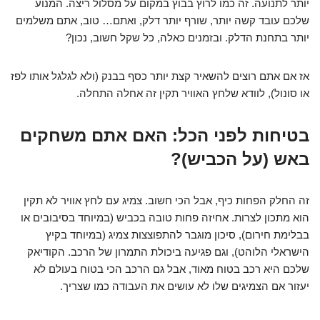
יותר לתנועה. זה כמו לרוץ בבוץ במקום על מסלול ריצה. המנוע
שלכם עובד קשה יותר, שורף יותר דלק, ואתם… טוב, אתם משלמים
יותר בתחנת הדלק. ובזמנים כאלה, כל שקל חשוב, נכון?
אז אם אתם רוצים להשאיר קצת יותר כסף בבנק (ולא לגלגל אותו לפז
או סונול), לוודא שלחץ האוויר תקין זה אחלה התחלה.
בטיחות לפני הכל: האם אתם משחקים
באש (על הכביש)?
זה החלק הפחות כיף, אבל הכי חשוב. צמיג עם לחץ אוויר לא תקין
הוא מתכון לצרות. אחיזה פחות טובה בכביש (במיוחד בסיבובים או
בבלימת חירום), סיכון מוגבר להתפוצצות צמיג (במיוחד בקיץ
הישראלי הלוהט), וגם פגיעה ביכולת התמרון של הרכב. הקודיאק
שלכם היא רכב בטוח מאוד, אבל גם הרכב הכי בטוח בעולם לא
יעזור אם הצמיגים שלו לא עושים את העבודה כמו שצריך.