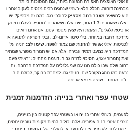
זו אולי האופציה האפורה הנפוצה ביותר, וגם המסוכנת ביותר
מבחינת דוחות. הכלל הלא-רשמי שנהגים רבים מנסים לעקוב אחריו
הוא להשאיר
מעבר רחב מספיק
להולכי רגל. כמה זה מספיק? יש
כאלה שאומרים 1.3 מטר, יש כאלה שאומרים "מספיק לעגלת תינוק
או כיסא גלגלים". האמת היא שאין מספר קסם. אם אתם רואים
מדרכה רחבה במיוחד, בלי סימון אדום-לבן, ובלי הפרעה לתנועה או
לכניסות,
אולי
אפשר להחנות שם צמוד לשפה.
שימו לב:
חניה על
המדרכה היא כמעט תמיד עבירה, אלא אם יש תמרור מפורש שמתיר
זאת (תמרור 439). הסיכוי לדו"ח גבוה. דוגמה מהחיים: "ראיתי פעם
רחוב שלם שבו כולם חנו עם שני גלגלים על המדרכה הרחבה. זה
נראה כמו נוהג מקובל שם. חניתי גם. למחרת בבוקר, לכולם היה
דו"ח. מסתבר שהיה מבצע אכיפה…"
שטחי עפר ואתרי בנייה: הזדמנות זמנית
לפעמים, בשולי אתרי בנייה או בשטחי עפר קטנים בין בניינים,
נוצרים אזורי חניה אפורים. אלה יכולים להיות מקומות טובים יחסית,
כי הם לרוב לא מפריעים לתנועה או להולכי רגל.
החשוב ביותר: