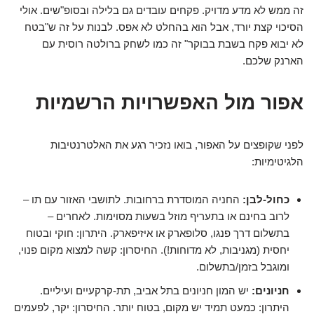
זה ממש לא מדע מדויק. פקחים עובדים גם בלילה ובסופ"שים. אולי
הסיכוי קצת יורד, אבל הוא בהחלט לא אפס. לבנות על זה ש"בטח
לא יבוא פקח בשבת בבוקר" זה כמו לשחק ברולטה רוסית עם
הארנק שלכם.
אפור מול האפשרויות הרשמיות
לפני שקופצים על האפור, בואו נזכיר רגע את האלטרנטיבות
הלגיטימיות:
כחול-לבן:
החניה המוסדרת ברחובות. לתושבי האזור עם תו –
לרוב בחינם או בתעריף מוזל בשעות מסוימות. לאחרים –
בתשלום דרך פנגו, סלופארק או איזיפארק. היתרון: חוקי ובטוח
יחסית (מגניבות, לא מדוחות!). החיסרון: קשה למצוא מקום פנוי,
ומוגבל בזמן/בתשלום.
חניונים:
יש המון חניונים בתל אביב, תת-קרקעיים ועיליים.
היתרון: כמעט תמיד יש מקום, בטוח יותר. החיסרון: יקר, לפעמים