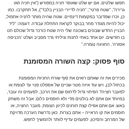
חפשו שלטים. אם יש שלט שאוסר חניה במפורש ("אין חניה ו/או
גרירה", "שטח פרטי", "חניה לדיירי הבניין בלבד"), אל תתקרבו. כמו
כן, זכרו שמדובר במקומות דינמיים. שטח שהיה מותר לחניה אתמול,
יכול להיות מגודר מחר בבוקר לקראת התחלת עבודה. דוגמה: "ליד
הבניין החדש שבונים בשכונה שלי היה שטח כורכר גדול שכולם חנו
בו חודשים. יום אחד באתי לחנות וגיליתי גדר מסביב ושלט 'הכניסה
אסורה'. החגיגה נגמרה."
סוף פסוק: קצה השורה המסומנת
מכירים את זה שאתם רואים את סוף שורת החניות המסומנת
בכחול-לבן, ויש עוד איזה מטר-שניים של אספלט פנוי עד לצומת או
למעבר חציה? הפיתוי גדול לדחוס שם את הרכב. לפעמים זה עובר,
במיוחד אם אתם לא בולטים מדי ולא חוסמים כלום. אבל זה משחק
באש. אם אתם אפילו קצת חורגים לכיוון הצומת, מעבר החציה, או
חוסמים את קו הראייה – אתם בצרות. כאן נדרשת הערכה מדויקת
של המרחב והסיכון. לפעמים עדיף לוותר ולהמשיך לחפש.