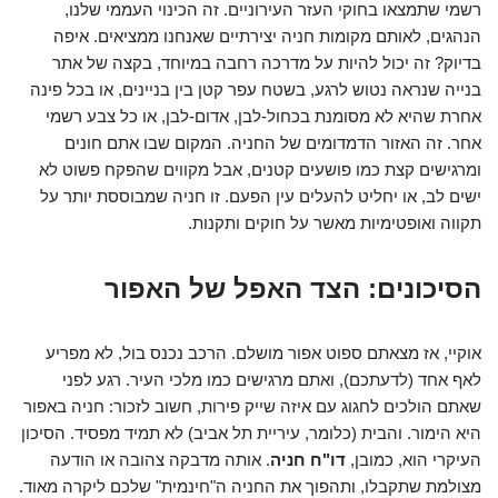
רשמי שתמצאו בחוקי העזר העירוניים. זה הכינוי העממי שלנו,
הנהגים, לאותם מקומות חניה יצירתיים שאנחנו ממציאים. איפה
בדיוק? זה יכול להיות על מדרכה רחבה במיוחד, בקצה של אתר
בנייה שנראה נטוש לרגע, בשטח עפר קטן בין בניינים, או בכל פינה
אחרת שהיא לא מסומנת בכחול-לבן, אדום-לבן, או כל צבע רשמי
אחר. זה האזור הדמדומים של החניה. המקום שבו אתם חונים
ומרגישים קצת כמו פושעים קטנים, אבל מקווים שהפקח פשוט לא
ישים לב, או יחליט להעלים עין הפעם. זו חניה שמבוססת יותר על
תקווה ואופטימיות מאשר על חוקים ותקנות.
הסיכונים: הצד האפל של האפור
אוקיי, אז מצאתם ספוט אפור מושלם. הרכב נכנס בול, לא מפריע
לאף אחד (לדעתכם), ואתם מרגישים כמו מלכי העיר. רגע לפני
שאתם הולכים לחגוג עם איזה שייק פירות, חשוב לזכור: חניה באפור
היא הימור. והבית (כלומר, עיריית תל אביב) לא תמיד מפסיד. הסיכון
העיקרי הוא, כמובן,
דו"ח חניה
. אותה מדבקה צהובה או הודעה
מצולמת שתקבלו, ותהפוך את החניה ה"חינמית" שלכם ליקרה מאוד.