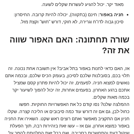
מאוד יקר. יכול להגיע לעשרות שקלים לשעה.
חניה באפור:
חינם (בתקווה), יכולה להיות קרובה. החיסרון:
סיכון גבוה לדו"ח וגרירה, לא חוקי, דורש "חוש" וקצת מזל.
שורה תחתונה: האם האפור שווה
את זה?
אז, האם כדאי לחנות באפור בתל אביב? אין תשובה אחת נכונה. זה
תלוי בכם, בסובלנות שלכם לסיכון, בעומק הכיס שלכם, ובכמה אתם
נואשים למצוא חניה. לפעמים, זה יכול להיות פתרון קסם שמציל
אתכם ברגע האחרון. בפעמים אחרות, זה יכול להפוך לשיעור יקר
בכמה מאות שקלים.
ההמלצה שלנו? נסו קודם כל את האפשרויות החוקיות. חפשו
כחול-לבן, גם אם זה דורש עוד כמה סיבובים או הליכה קצרה. שקלו
חניון אם התקציב מאפשר ואתם רוצים ראש שקט. השאירו את החניה
באפור כמוצא אחרון, וגם אז – עשו זאת בזהירות רבה, תוך הפעלת
שיקול דעת והתחשבות בסביבה. ואם בכל זאת החלטתם להמר על