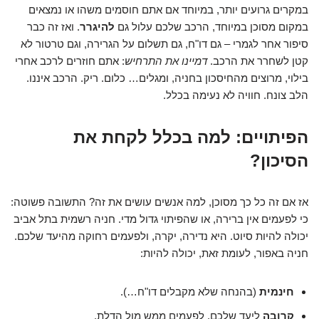
במקרים גרועים יותר, במיוחד אם אתם חוסמים משהו או נמצאים
במקום מסוכן במיוחד, הרכב שלכם עלול גם
להיגרר
. ואז זה כבר
סיפור אחר לגמרי – גם דו"ח, גם תשלום על הגרירה, וגם טרטור לא
קטן לשחרר את הרכב.
דמיינו את התרחיש
: אתם חוזרים לרכב אחרי
בילוי, מרוצים מהחיסכון בחניה, ומגלים… כלום. ריק. הרכב איננו.
הלב צונח. חוויה לא נעימה בכלל.
הפיתויים: למה בכלל לקחת את
הסיכון?
אז אם זה כל כך מסוכן, למה אנשים עושים את זה? התשובה פשוטה:
כי לפעמים אין ברירה, או שהפיתוי גדול מדי. חניה רשמית בתל אביב
יכולה להיות סיוט. היא נדירה, יקרה, ולפעמים רחוקה מהיעד שלכם.
חניה באפור, לעומת זאת, יכולה להיות:
חינמית
(בהנחה שלא מקבלים דו"ח…).
קרובה
ליעד שלכם, לפעמים ממש מול הדלת.