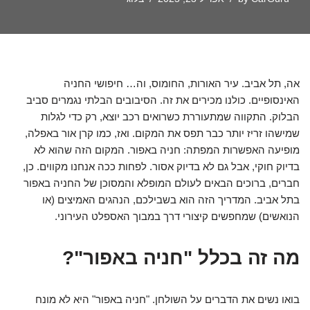
אה, תל אביב. עיר האורות, החומוס, וה… חיפושי החניה
האינסופיים. כולנו מכירים את זה. הסיבובים הבלתי נגמרים סביב
הבלוק. התקווה שמתעוררת כשרואים רכב יוצא, רק כדי לגלות
שמישהו זריז יותר כבר תפס את המקום. ואז, כמו קרן אור באפלה,
מופיעה האפשרות המפתה: חניה באפור. המקום הזה שהוא לא
בדיוק חוקי, אבל גם לא בדיוק אסור. לפחות ככה אנחנו מקווים. כן,
חברים, ברוכים הבאים לעולם המופלא והמסוכן של החניה באפור
בתל אביב. המדריך הזה הוא בשבילכם, הנהגים האמיצים (או
הנואשים) שמחפשים קיצורי דרך במבוך האספלט העירוני.
מה זה בכלל "חניה באפור"?
בואו נשים את הדברים על השולחן. "חניה באפור" היא לא מונח