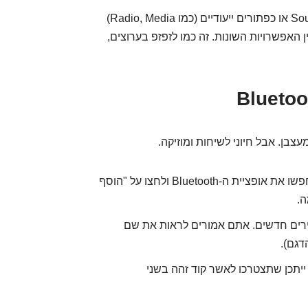
רוצים רדיו? מוזיקה מהטלפון? ניווט? כפתור ה-Source או כפתורים ייעודיים (כמו Radio, Media)
אפשרויות השונות. זה כמו לזפזפ בערוצים,
בן. אבל חיוני לשיחות ומוזיקה.
היכנסו להגדרות (Settings), חפשו את אופציית ה-Bluetooth ולחצו על "הוסף
B, חפשו מכשירים חדשים. אתם אמורים לראות את שם
יתכן שתצטרכו לאשר קוד זהה בשני