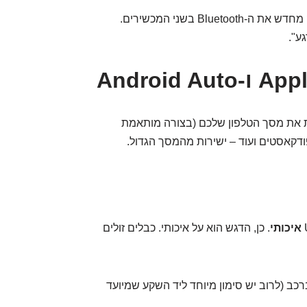
אם החיבור לא עובד, נסו לכבות ולהדליק מחדש את ה-Bluetooth בשני המכשירים.
ע".
 את מסך הטלפון שלכם (בצורה מותאמת
איכותי
. כן, הדגש הוא על איכותי. כבלים זולים
ון עם כבל לשקע ה-USB הנכון ברכב (לרוב יש סימון מיוחד ליד השקע שמיועד