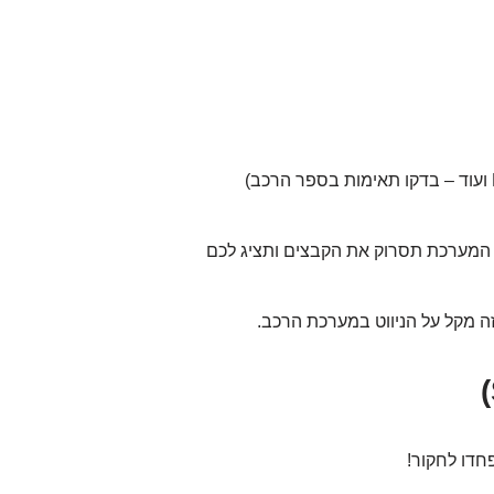
העתיקו קבצי מוזיקה (MP3, WMA ועוד – בדקו תאימות בספר הרכב)
ו למקור "Media" או "USB". המערכת תסרוק את הקבצים ותציג לכם
זה מקל על הניווט במערכת הרכב.
חדו לחקור!