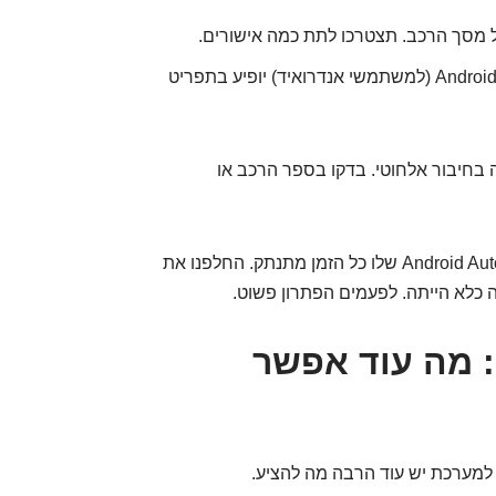
ל מסך הרכב. תצטרכו לתת כמה אישורים.
וזהו! סמל CarPlay (למשתמשי אייפון) או Android Auto (למשתמשי אנדרואיד) יופיע בתפריט
 בחיבור אלחוטי. בדקו בספר הרכב או
נסעתי פעם עם חבר שהתלונן שה-Android Auto שלו כל הזמן מתנתק. החלפנו את
 כלא הייתה. לפעמים הפתרון פשוט.
 מה עוד אפשר
 למערכת יש עוד הרבה מה להציע.