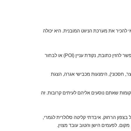
W דרך הטלפון, כדאי להכיר את מערכת הניווט המובנית. היא יכולה
חפשו את כפתור ה-NAV או Map. אפשר להזין כתובת, נקודת עניין (POI) או לבחור
, חסכוני), הימנעות מכבישי אגרה, הצגת
ומות שאתם נוסעים אליהם לעיתים קרובות. זה
 בצפון הרחוק. איבדתי קליטה סלולרית לגמרי,