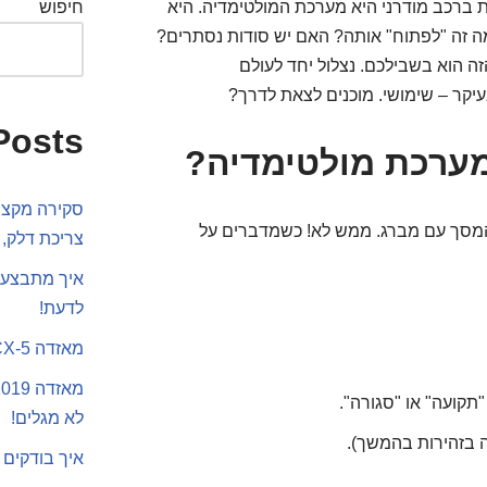
ת ברכב מודרני היא מערכת המולטימדיה. היא
חיפוש
מה זה "לפתוח" אותה? האם יש סודות נסתרים?
ה הוא בשבילכם. נצלול יחד לעולם
עיקר – שימושי. מוכנים לצאת לדרך?
Posts
מערכת מולטימדיה?
סקירה מקצוע
ל המסך עם מברג. ממש לא! כשמדברים על
צריכת דלק, 
איך מתבצע 
לדעת!
מאזדה CX-5 או סקודה קארוק
תקועה" או "סגורה".
לא מגלים!
ה בזהירות בהמשך).
איך בודקים 