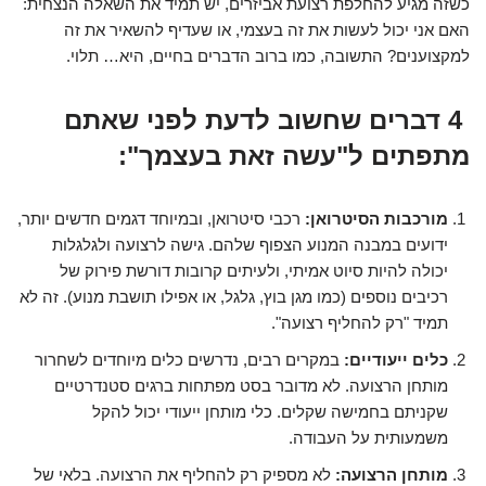
כשזה מגיע להחלפת רצועת אביזרים, יש תמיד את השאלה הנצחית:
האם אני יכול לעשות את זה בעצמי, או שעדיף להשאיר את זה
למקצוענים? התשובה, כמו ברוב הדברים בחיים, היא… תלוי.
4 דברים שחשוב לדעת לפני שאתם
מתפתים ל"עשה זאת בעצמך":
מורכבות הסיטרואן:
רכבי סיטרואן, ובמיוחד דגמים חדשים יותר,
ידועים במבנה המנוע הצפוף שלהם. גישה לרצועה ולגלגלות
יכולה להיות סיוט אמיתי, ולעיתים קרובות דורשת פירוק של
רכיבים נוספים (כמו מגן בוץ, גלגל, או אפילו תושבת מנוע). זה לא
תמיד "רק להחליף רצועה".
כלים ייעודיים:
במקרים רבים, נדרשים כלים מיוחדים לשחרור
מותחן הרצועה. לא מדובר בסט מפתחות ברגים סטנדרטיים
שקניתם בחמישה שקלים. כלי מותחן ייעודי יכול להקל
משמעותית על העבודה.
מותחן הרצועה:
לא מספיק רק להחליף את הרצועה. בלאי של