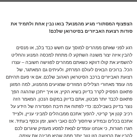
הצפצוף המסתורי מגיע מהמנוע? בואו נבין אחת ולתמיד את
סודות רצועת האביזרים בסיטרואן שלכם!
רגע לפני שאתם ממהרים למוסך עם חשש כבד בלב, או מנסים
להבין איזה יצור משונה השתקע לו מתחת למכסה המנוע והחליט
להשמיע את קולו דווקא כשאתם ממהרים לפגישה חשובה – עצרו
הכל. ברוכים הבאים לעולם המרתק, ולעיתים גם המאתגר, של
רצועת האביזרים ברכב הסיטרואן האהוב שלכם. אם אי פעם תהיתם
מה עומד מאחורי הצלילים המוזרים שמגיעים מהמנוע, למה המזגן
פתאום הפסיק לקרר בדיוק בשיא הקיץ, או איך ייתכן שההגה הפך
פתאום לכבד יותר מבטון, אתם בדיוק במקום הנכון. המאמר הזה
נוצר בדיוק בשבילכם: כדי לפתוח את תיבת הפנדורה של הידע על
רכיב קטן אך קריטי, להפוך אתכם ממבוהלים למביני עניין, ולצייד
אתכם בכלים ובמידע שיחסוך לכם כאבי ראש, זמן וכסף בעתיד. אז
חגרו חגורות, כי אנחנו עומדים לצאת למסע מעמיק שיגרום לכם
להבין את הרצועה הזו טוב יותר ממה שהיא מבינה את עצמה.