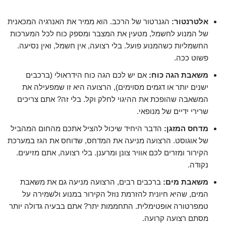
אלטרנטור:
הגנרטור של הרכב. הוא ממיר את האנרגיה המכאנית
של המנוע לחשמל, מטעין את המצבר ומספק כוח לכל המערכות
החשמליות כשהמנוע פועל. בלי רצועה, אין חשמל, ואין נסיעה.
פשוט ככה.
משאבת הגה כוח:
אם יש לכם הגה כוח הידראולי (ברכבים
ישנים יותר או דגמים מסוימים), הרצועה היא זו שמפעילה את
המשאבה שהופכת את ההיגוי לחלק וקל. בלי זה? אתם צריכים
שרירי ידיים של מנופאי.
מדחס המזגן:
הדבר היחיד שיכול להציל אתכם מהחום המהביל
של אוגוסט. הרצועה מניעה את המדחס, שדוחס את הגז במערכת
הקירור ומזרים לכם אוויר צונן ומרענן. בלי רצועה, אתם מזיעים.
נקודה.
משאבת מים:
ברכבים רבים, הרצועה מניעה גם את משאבת
המים, שהיא חיונית להזרמת נוזל הקירור במנוע ולשמירה על
טמפרטורה אופטימלית. התחממות יתר? אתם בבעיה גדולה יותר
מסתם רצועה קרועה.