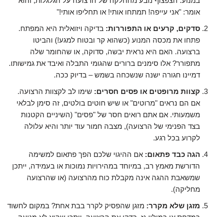
במנוע. הצפצוף נובע מהחלקה של הרצועה על הגלגלות, והוא
אומר: "אני עייפה! תמתחו אותי! או תחליפו אותי!"
סדקים, קרעים או התפוררות:
בדיקה ויזואלית היא המפתח.
פתחו את מכסה המנוע (כשהוא קר ובטוח למגע!) והביטו
ברצועה. האם היא נראית יבשה, סדוקה, או שהחומר שלה
מתפורר? אלו סימנים ברורים שהגומי התבלה ואיבד את גמישותו.
דמיינו חגורה ישנה שנשכחה בשמש – בדיוק ככה.
קצוות מרופטים או פסים חסרים:
שימו לב לקצוות הרצועה.
אם הם נראים "מרוטים" או שיש חוטים בולטים, זה סימן לבלאי
משמעותי. אם אתם רואים חסר של "פסים" (השיניים הקטנות
בצד הפנימי של הרצועה), מצבה חמור עוד יותר והיא עלולה
לקרוע בכל רגע.
הגה כבד פתאום:
אם ההיגוי שלכם הפך פתאום למשימה
הדורשת מאמץ רב, במיוחד במהירויות נמוכות או בעמידה, ייתכן
שמשאבת ההגה אינה מקבלת כוח מהרצועה (או שהרצועה
מחליקה).
מזגן שלא מקרר:
מזגן שהפסיק לקרר בבת אחת? במקום לחשוד