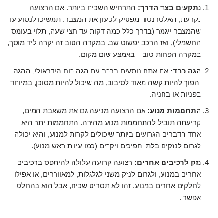
נתקעים בצד הדרך:
התרחיש השכיח ביותר. אם הרצועה
נקרעת, האלטרנטור מפסיק לטעון את המצבר. תמשיכו לנסוע עד
שהמצבר ייגמר (בדרך כלל כמה דקות עד חצי שעה, תלוי בעומס
החשמלי), ואז הרכב יפשוט שב. במקרה הטוב זה יקרה ליד מוסך,
במקרה הפחות טוב – באמצע שום מקום.
הגה כבד:
אם אתם נוסעים ברכב עם הגה כוח הידראולי, ההגה
יהפוך להיות קשה מאוד לסיבוב, מה שיכול להיות מסוכן, במיוחד
בפניות או בחניה.
התחממות מנוע:
אם הרצועה מניעה גם את משאבת המים,
קריעתה תוביל להתחממות מנוע מהירה. התחממות יתר היא
אחד הדברים הגרועים ביותר שיכולים לקרות למנוע, והיא יכולה
לגרום לנזקים בלתי הפיכים ויקרים (כמו עיוות ראש מנוע).
נזק לרכיבים אחרים:
רצועה קרועה עלולה להיתפס ברכיבים
אחרים במנוע, ולגרום לנזק משני לגלגלות, למאווררים, או אפילו
לחלקים אחרים במנוע. זהו לא תסריט שכיח, אבל הוא בהחלט
אפשרי.