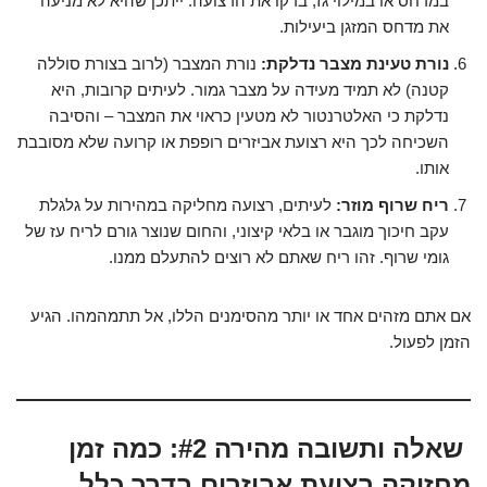
במדחס או במילוי גז, בדקו את הרצועה. ייתכן שהיא לא מניעה
את מדחס המזגן ביעילות.
נורת טעינת מצבר נדלקת:
נורת המצבר (לרוב בצורת סוללה
קטנה) לא תמיד מעידה על מצבר גמור. לעיתים קרובות, היא
נדלקת כי האלטרנטור לא מטעין כראוי את המצבר – והסיבה
השכיחה לכך היא רצועת אביזרים רופפת או קרועה שלא מסובבת
אותו.
ריח שרוף מוזר:
לעיתים, רצועה מחליקה במהירות על גלגלת
עקב חיכוך מוגבר או בלאי קיצוני, והחום שנוצר גורם לריח עז של
גומי שרוף. זהו ריח שאתם לא רוצים להתעלם ממנו.
אם אתם מזהים אחד או יותר מהסימנים הללו, אל תתמהמהו. הגיע
הזמן לפעול.
שאלה ותשובה מהירה #2: כמה זמן
מחזיקה רצועת אביזרים בדרך כלל