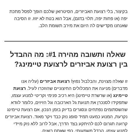
בקיצור, בלי רצועת האביזרים, הסיטרואן שלכם הופך לפסל מתכת
יפה (או פחות יפה, תלוי בדגם), אבל הוא בטח לא יזוז. זו הסיבה
שאנחנו מקדישים לה היום את מירב תשומת הלב.
שאלה ותשובה מהירה #1: מה ההבדל
בין רצועת אביזרים לרצועת טיימינג?
זו שאלה מצוינת, והבלבול נפוץ!
רצועת אביזרים
(עליה אנו
מדברים) מניעה את המכלולים החיצוניים שהוזכרו לעיל.
רצועת
טיימינג
(או שרשרת טיימינג) היא רכיב פנימי וקריטי למנוע עצמו,
שתפקידו לסנכרן את תנועת גל הארכובה וגל הזיזים, כלומר לוודא
שהשסתומים נפתחים ונסגרים בדיוק בזמן הנכון. אם רצועת טיימינג
נקרעת, המנוע כמעט תמיד סופג נזק כבד ויקר מאוד. רצועת אביזרים
קרועה תגרום לכם להיתקע בצד הדרך, אבל לרוב ללא נזק מיידי
למנוע עצמו. הבדל משמעותי, כפי שאתם רואים.