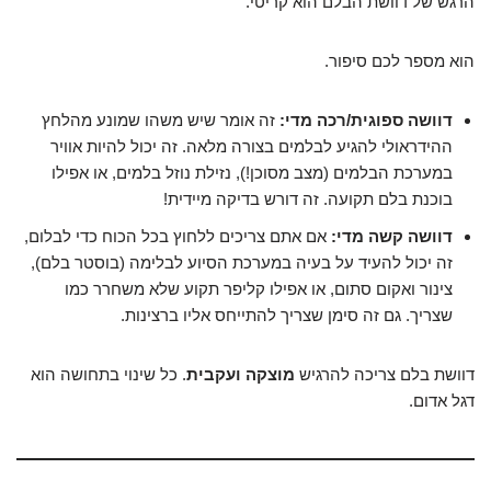
הרגש של דוושת הבלם הוא קריטי.
הוא מספר לכם סיפור.
דוושה ספוגית/רכה מדי:
זה אומר שיש משהו שמונע מהלחץ
ההידראולי להגיע לבלמים בצורה מלאה. זה יכול להיות אוויר
במערכת הבלמים (מצב מסוכן!), נזילת נוזל בלמים, או אפילו
בוכנת בלם תקועה. זה דורש בדיקה מיידית!
דוושה קשה מדי:
אם אתם צריכים ללחוץ בכל הכוח כדי לבלום,
זה יכול להעיד על בעיה במערכת הסיוע לבלימה (בוסטר בלם),
צינור ואקום סתום, או אפילו קליפר תקוע שלא משחרר כמו
שצריך. גם זה סימן שצריך להתייחס אליו ברצינות.
דוושת בלם צריכה להרגיש
מוצקה ועקבית
. כל שינוי בתחושה הוא
דגל אדום.