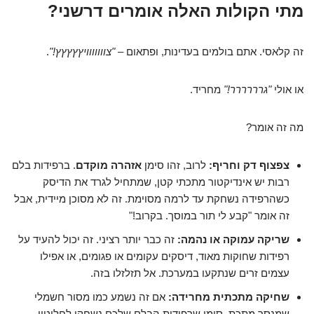
מתי הקולות האלה אומרים דרשני?
זה קלאסי. אתם בולמים בעדינות, ופתאום –
"צווווווויץץץץץ!"
.
או אולי
"גרררררר!"
מחריד.
מה זה אומר?
צפצוף דק וחריף:
לרוב, זהו סימן
אזהרה מוקדם
. ברפידות בלם
רבות יש אינדיקטור מתכתי קטן, שמתחיל לגרד את הדיסק
כשהרפידה נשחקת עד לרמה מסוימת. זה לא מסוכן מיידית, אבל
זה אומר "קבע לי תור במוסך. בקרוב!"
שריקה עמוקה או נהמה:
זה כבר יותר רציני. זה יכול להעיד על
רפידות שחוקות מאוד, דיסקים עקומים או פגומים, או אפילו
עצמים זרים שנתקעו במערכת. אל תזלזלו בזה.
שחיקה מתכתית מחרידה:
אם זה נשמע כמו מסור חשמלי
שמנסר מתכת, סימן שרפידות הבלם שלכם נשחקו לחלוטין,