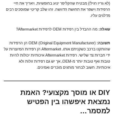
(לא גריז רגיל!) מבטיח שהקליפר ינוע בחופשיות, ויאריך את חיי
הרפידות וישפר את תחושת הדוושה. זהו שלב קריטי שמוסכים רבים
מדלגים עליו.
שאלה:
מה ההבדל בין רפידות OEM לרפידות Aftermarket?
תשובה:
OEM (Original Equipment Manufacturer) הן הרפידות
שהותקנו ברכב כשקניתם אותו. Aftermarket הן רפידות המיוצרות על
ידי חברות צד שלישי. רפידות Aftermarket איכותיות יכולות להיות
טובות ואף טובות יותר מ-OEM, אך יש גם רפידות זולות ולא
איכותיות. חשוב לבחור מותגים מוכרים ואמינים.
DIY או מוסך מקצועי? האמת
נמצאת איפשהו בין הפטיש
למסמר…