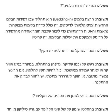
שאלה:
מה זה "הרצת בלמים"?
תשובה:
הרצת בלמים (Bedding-in) היא תהליך שבו רפידות הבלם
החדשות "מתאקלמות" לדיסקים. זה כולל סדרת בלימות מבוקרות
(האצות והאטות הדרגתיות) כדי ליצור שכבת חומר אחידה מהרפידה
על הדיסק ולמקסם את יעילות הבלימה. זה קריטי!
שאלה:
האם רעש קל אחרי החלפה זה תקין?
תשובה:
רעש קל (כמו שריקה עדינה) בהתחלה, במיוחד במזג אוויר
קר או לאחר עמידה ממושכת, יכול להיות תקין לחלוטין. אם הרעש
נמשך, מתגבר, או הופך ל"גרררר" מתכתי, יש לחזור לבדוק את
ההתקנה.
שאלה:
האם כדאי לשמן את הפינים של הקליפר?
תשובה:
בהחלט! שימון קל של פיני הקליפר עם גריז סיליקון מיוחד