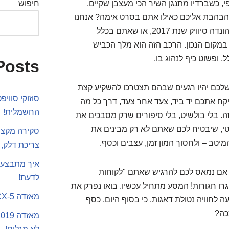
, כשברדיו מתנגן השיר הכי מעצבן שקיים,
חיפוש
מהבהבת אליכם כאילו אתם בסרט אימה? אנחנו
כאן בדיוק בשביל זה. אם אתם הבעלים הגאים של הונדה סיוויק שנת 2017, או שאתם בכלל
מקום הנכון. הרכב הזה הוא מלך הכביש
, ופשוט כיף לנהוג בו.
Posts
שלכם יהיו רגעים שבהם תצטרכו להשקיע קצת
סוזוקי סווי
קח אתכם יד ביד, צעד אחר צעד, דרך כל מה
החשמלית!
. בלי בולשיט, בלי סיפורים שרק מסבכים את
רקטי, שיבטיח לכם שאתם לא רק מבינים את
סקירה מקצוע
יטב – ולחסוך המון זמן, עצבים וכסף.
צריכת דלק, 
איך מתבצע 
 אם נמאס לכם להרגיש שאתם "לקוחות
לדעת!
רו חגורות! המסע מתחיל עכשיו. בואו נפרק את
מאזדה CX-5 או סקודה קארוק
עה לחוויה נטולת דאגות. כי בסוף היום, כסף
כה?