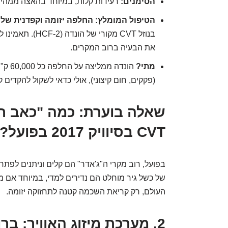
הסימנים:
רעידות קלות, במיוחד בהאצה ממהירו
הטיפול המומלץ:
החלפה יזומה וקפדנית של נ
בנוזל CVT מקורי ש
את הבעיה ברוב המקרים.
מתי?
הונדה
(פקקים, חום קיצוני), אולי כדאי לשקול להקדים 
שאלה בוערת: כמה "כאב רא
CVT בסיוויק 2017 בפועל?
בפועל, רוב מקרי ה"ג'אדר" הם קלים וניתנים לפתרון
של כשל גיר מוחלט הם נדירים למדי, במיוחד אם מק
העולם, רק קריאת השכמה קטנה לתחזוקה יזומה.
2. מערכת מיזוג האוויר: ב