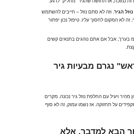
ת נמוכה, או תחושה שהגיר "מחליק" לרגע.
וזל הגיר
. וזה לא סתם נוזל – חייבים להשתמש
ל הונדה (HCF-2). תאמינו לי, זה לא המקום לחסוך עליו. טיפול נכון יפתור
 ממליצה על החלפה כל 60,000 ק"מ בערך, אבל אם אתם נוהגים בתנאים קשים
קצת.
ש" נגרם מבעיות גיר
 מהיר ויעיל עם החלפת נוזל גיר נכונה. מקרים
פידים על תחזוקה. אז נשמו עמוק, זה לא סוף
רוך הבא למדבר, אלא