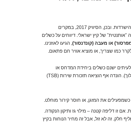
אצלנו, במזרח התיכון, מזגן ברכב זה לא אופציה, זו הישרדות. ובכן, הסיוויק 2017, במקרים
 "אותנטית" של קיץ ישראלי. דיווחים על כשלים
פרסור) או מעבה (קונדנסור)
, הגיעו לאוזנינו.
ר כמו שצריך, או מוציא אוויר חם פתאום.
לעיתים ישנם כשלים ביחידת המדחס או
במעבה (שנמצא בקדמת הרכב וחשוף לאבנים ולכלוך). הונדה אף הוציאה תזכורת שירות (TSB)
שמפעילים את המזגן, או חוסר קירור מוחלט.
אם זו דליפה קטנה – מילוי גז ותיקון הנקודה.
 חלק. זה לא זול, אבל זה מחיר הנוחות בקיץ