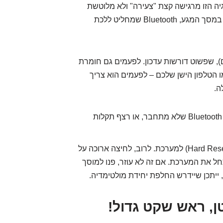
גיה הזו מרגישה קצת "צעירה" ולא מלוטשת
לגמרי. דווחו מקרים של קריסות מערכת, "תקיעות" במסך המגע, Bluetooth שמחליט ללכת
), שפשוט דורשות עדכון. לפעמים גם חומרת
הטלפון הישן שלכם – לפעמים הוא צריך
ה.
מסך קפוא, מולטימדיה שלא מגיבה, Bluetooth שלא מתחבר, או רצף תקלות
קודם כל, נסו "אתחול קר" (Hard Reset) למערכת. לרוב, לחיצה ארוכה על
ל את המערכת. אם זה לא עוזר, פנו למוסך
, ייתכן שיידרש החלפת יחידת מולטימדיה.