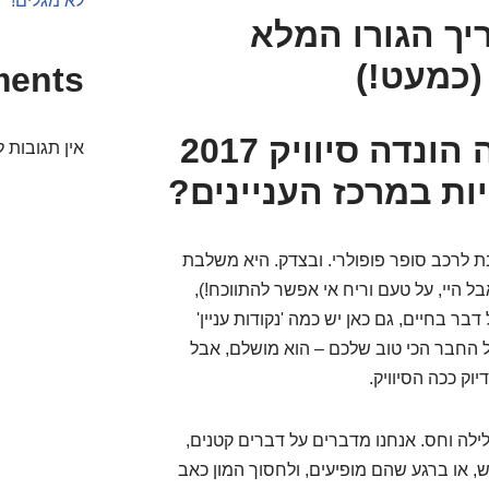
לא מגלים!
ויק 2017: מדריך הגורו המלא
(כמעט!)
ments
הפתעות קטנות או: למה הונדה סיוויק 2017
אין תגובות ל
ת במרכז העניינים?
, ובמיוחד דור עשירי שנת 2017, נחשבת לרכב סופר פופולרי. ובצדק. היא משלבת
ל היי, על טעם וריח אי אפשר להתווכח!),
דבר בחיים, גם כאן יש כמה 'נקודות עניין'
ל החבר הכי טוב שלכם – הוא מושלם, אבל
ק ככה הסיוויק.
ילה וחס. אנחנו מדברים על דברים קטנים,
או ברגע שהם מופיעים, ולחסוך המון כאב