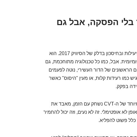
ציף (CVT): לרוץ בלי הפסקה, אבל גם
הגיר הרציף (CVT) הוא אחד הגיבורים הראשיים ביעילות ובחיסכון בדלק של הסיוויק 2017. הוא
מיומית. אבל, כמו כל טכנולוגיה מתוחכמת, גם
מים הראשונים של הדור העשירי, נוטה לפעמים
גיש כמו רעידות קלות, או מעין "היסוס" כאשר
ידה בפקק.
לרוב זה קשור לנוזל הגיר. הנוזל המיוחד של ה-CVT נשחק עם הזמן, מאבד את
פן לא אופטימלי. זה לא נעים, וזה יכול להחמיר
כלל פשוט להפליא.