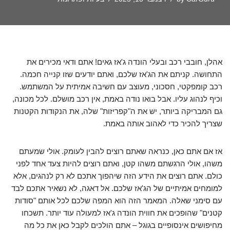
אהלן, חובבי רכב ובעלי הונדה ג'אז גאים! אתם ודאי מכירים את
התחושה. קניתם את הג'אז שלכם, ואתם יודעים שזו קנייה חכמה.
רכב קומפקטי, חסכוני, מעוצב עם חשיבה אמיתית על המשתמש.
וכיף לנהוג עליו. אבל בואו נודה באמת, אין רכב מושלם. לכל מכונה,
גם המבריקה ביותר, יש את ה"קפריזות" שלה, את הנקודות הקטנות
שצריך להכיר כדי לאהוב אותה באמת.
אז אם אתם כאן, כנראה שאתם רוצים להבין לעומק. אולי שמעתם
משהו, אולי הרגשתם משהו קטן, ואתם רוצים להיות צעד אחד לפני
כולם. אתם רוצים את הידע הזה שיהפוך אתכם לא רק לנהגים, אלא
למומחים אמיתיים של הג'אז שלכם. אל דאגה, לא נשאיר אתכם לבד
עם סימני שאלה. המאמר הזה הוא המפה שלכם לכל אותם "סודות
קטנים" שהופכים את חווית הונדה ג'אז למעולה עוד יותר. תשכחו
מחיפושים אינסופיים בגוגל – אתם הולכים לקבל כאן את כל מה