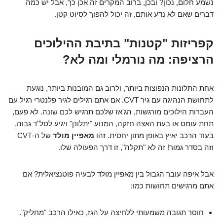
נשמע חלום, נכון? ובכן, ברוב המקרים זה אכן כך, אבל יש כמה
דברים שאם לא נדע אותם, זה יכול להפוך לסיוט קטן.
קפריזות "קטנות" בתיבת ההילוכים
הרציפה: מה נורמלי ומה לא?
אחת התלונות הנפוצות ביותר, ולרוב גם המובנות ביותר, נוגעת
לתחושת הנהיגה עם גיר CVT. אם אתם רגילים לגיר פלנטרי רגיל עם
העברות הילוכים מורגשות, הג'אז שלכם תרגיש לכם שונה. לא פעם,
תחת עומס או בעת האצה חזקה, המנוע "יתלונן" ויגיע לסל"ד גבוה,
בעוד הרכב יאיץ באופן מתון יחסית. זהו
מאפיין מולד
של ה-CVT
וזה בסדר גמור! זה לא "תקלה", זו דרך הפעולה שלו.
אבל איפה עובר הגבול בין מאפיין מולד לבעיה פוטנציאלית? אם
אתם מרגישים תחושות כמו:
חוסר תגובה משמעותי ללחיצה על הגז, כאילו הרכב "מחליק".