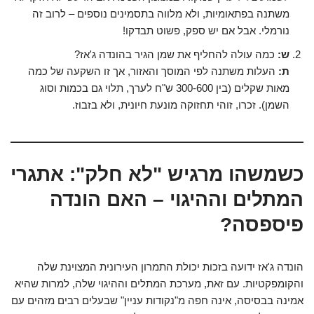
משתנה בפתאומיות, ולא מלווה בתסמינים נוספים – לרוב זה
נורמלי. אבל אם יש ספק, פשוט תבדקו!
ש:
כמה עולה להחליף את שמן הגיר בהונדה ג'אז?
ת:
העלות משתנה לפי המוסך והאזור, אך זו השקעה של כמה
מאות שקלים (בין 300-600 ש"ח לערך, תלוי גם בכמות וסוג
השמן). זכרו, זוהי
תחזוקה מונעת
חיונית, ולא בזבוז.
כשמשהו מרגיש "לא חלק": אתגרי
המתלים וההיגוי – האם הונדה
פיספסה?
הונדה ג'אז ידועה בזכות יכולת התמרון העירונית המצוינת שלה
והקומפקטיות. עם זאת, מערכת המתלים וההיגוי שלה, למרות שהיא
אמינה בבסיסה, אינה חפה מ"נקודות עניין" שבעלים רבים מזהים עם