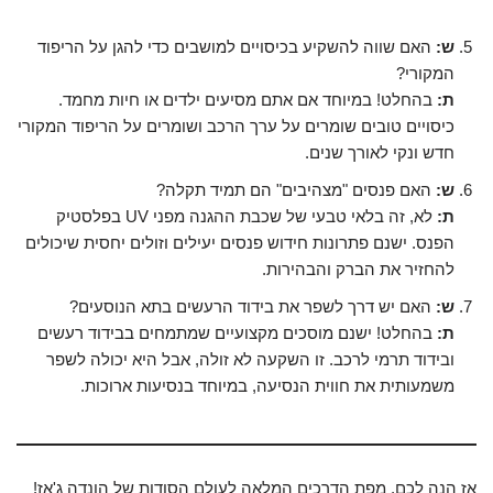
ש:
האם שווה להשקיע בכיסויים למושבים כדי להגן על הריפוד
המקורי?
ת:
בהחלט! במיוחד אם אתם מסיעים ילדים או חיות מחמד.
כיסויים טובים שומרים על ערך הרכב ושומרים על הריפוד המקורי
חדש ונקי לאורך שנים.
ש:
האם פנסים "מצהיבים" הם תמיד תקלה?
ת:
לא, זה בלאי טבעי של שכבת ההגנה מפני UV בפלסטיק
הפנס. ישנם פתרונות חידוש פנסים יעילים וזולים יחסית שיכולים
להחזיר את הברק והבהירות.
ש:
האם יש דרך לשפר את בידוד הרעשים בתא הנוסעים?
ת:
בהחלט! ישנם מוסכים מקצועיים שמתמחים בבידוד רעשים
ובידוד תרמי לרכב. זו השקעה לא זולה, אבל היא יכולה לשפר
משמעותית את חווית הנסיעה, במיוחד בנסיעות ארוכות.
אז הנה לכם, מפת הדרכים המלאה לעולם הסודות של הונדה ג'אז!