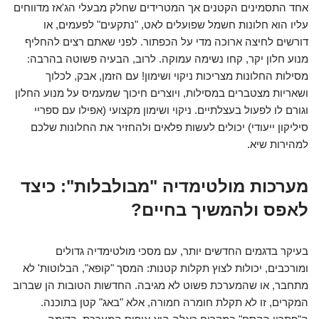
אחד התסמינים הקטנים אך המטרידים שחלק מבעלי הג'אז מדווחים
עליו הוא חלונות חשמל שפועלים לאט, "נתקעים" לפעמים, או
דורשים לחיצה ארוכה מדי על הכפתור. לפני שאתם רצים להחליף
מנוע חלון יקר,
קחו נשימה עמוקה
. לרוב, הבעיה פשוטה בהרבה:
מסילות החלונות מצריכות ניקוי ושימון! עם הזמן, אבק, לכלוך
ושאריות מצטברים במסילות, ויוצרים חיכוך שמעמיס על מנוע החלון
וגורם לו לפעול בעצלתיים. ניקוי ושימון מקצועי (אפילו עם ספריי
סיליקון ייעודי) יכולים לעשות פלאים ולהחזיר את החלונות שלכם
למהירות שיא.
מערכות מולטימדיה "מבולבלות": כיצד
לאפס ולהמשיך בחיים?
בעיקר בדגמים החדשים יותר, עם מסכי מולטימדיה גדולים
ומורכבים, יכולות לצוץ תקלות קטנות: המסך "קופא", הבלוטות' לא
מתחבר, או שהמערכת פשוט לא מגיבה. החדשות הטובות הן שברוב
המקרים, זו לא תקלת חומרה חמורה, אלא "באג" קטן בתוכנה.