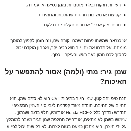
רעידות חזקות ובלתי מוסברות בזמן נסיעה או עמידה.
קפיצות או משיכות חריגות שהולכות ומחמירות.
נורית "צ'ק אנג'ין" או נורית תקלת גיר נדלקת.
אז כנראה שמשהו פחות "שמח" קורה שם, וזה הזמן לקפוץ למוסך
מומחה. אל תדחו את זה! גיר הוא רכיב יקר, ואבחון מוקדם יכול
לחסוך לכם המון כאב ראש ובעיקר – כסף.
שמן גיר: מתי (ולמה) אסור להתפשר על
האיכות?
הנה טיפ זהב קטן: שמן הגיר בתיבות CVT הוא לא סתם שמן. הוא
החיים של התיבה. הונדה מאוד קפדנית לגבי סוג השמן הספציפי
הנדרש (בדרך כלל Honda HCF-2 או דומיו, תלוי בדגם ושנתון).
שימוש בשמן לא מתאים, או דחיית החלפת שמן הגיר מעבר למומלץ
על ידי היצרן, היא
מתכון כמעט בטוח לצרות
. לא רק שזה יכול לפגוע