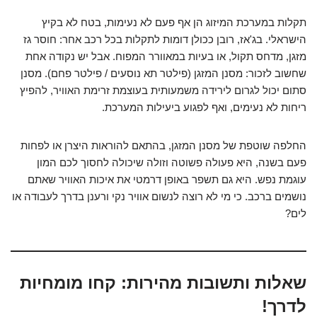
תקלות במערכת המיזוג הן אף פעם לא נעימות, בטח לא בקיץ
הישראלי. בג'אז, רובן ככולן דומות לתקלות בכל רכב אחר: חוסר גז
מזגן, מדחס תקול, או בעיות במאוורר המפוח. אבל יש נקודה אחת
שחשוב לזכור:
מסנן המזגן (פילטר תא נוסעים / פילטר פחם)
. מסנן
סתום יכול לגרום לירידה משמעותית בעוצמת זרימת האוויר, להפיץ
ריחות לא נעימים, ואף לפגוע ביעילות המערכת.
החלפה שוטפת של מסנן המזגן, בהתאם להוראות היצרן או לפחות
פעם בשנה, היא פעולה פשוטה וזולה שיכולה לחסוך לכם המון
עוגמת נפש. היא גם תשפר באופן דרמטי את איכות האוויר שאתם
נושמים ברכב. כי מי לא רוצה לנשום אוויר נקי ורענן בדרך לעבודה או
לים?
שאלות ותשובות מהירות: קחו מומחיות
לדרך!