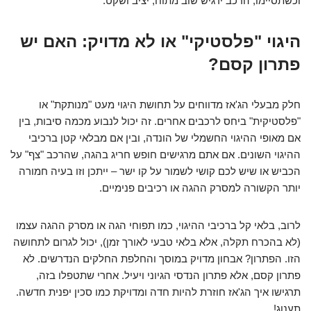
וכשתסיימו, הרכב ירגיש שוב מתוח, יציב ושקט.
היגוי "פלסטיקי" או לא מדויק: האם יש
פתרון קסם?
חלק מבעלי הג'אז מדווחים על תחושת היגוי מעט "מנותקת" או
"פלסטיקית" ביחס לרכבים אחרים. זה יכול לנבוע מכמה סיבות, בין
אם מאופי ההיגוי החשמלי של הונדה, ובין אם מבלאי קטן ברכיבי
ההיגוי השונים. אם אתם מרגישים חופש חריג בהגה, שהרכב "צף" על
הכביש או שיש לכם קושי לשמור על קו ישר – ייתכן וזו בעיה חמורה
יותר הקשורה למסרק ההגה או רכיבים פנימיים.
לרוב, בלאי קל ברכיבי ההיגוי, כמו תפוחי הגה או מסרק ההגה עצמו
(לא בהכרח תקלה, אלא בלאי טבעי לאורך זמן), יכול לגרום לתחושה
הזו. הפתרון?
אבחון מדויק במוסך
והחלפת החלקים הנדרשים. לא
פתרון קסם, אלא פתרון הנדסי הגיוני ויעיל. אחרי שתטפלו בזה,
תרגישו איך הג'אז חוזרת להיות חדה ומדויקת כמו סכין יפנית חדשה.
תענוג!