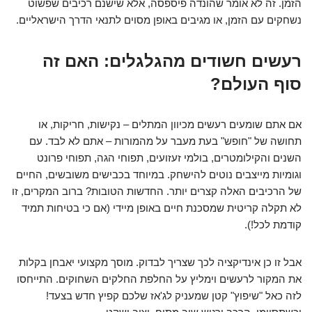
הזמן. זה לא אומר שהונדה פיספסה, אלא שישנם רכיבים שפשוט
נשחקים עם הזמן, או מגיבים באופן מסוים לתנאי הדרך הישראליים.
רעשים חשודים מהגלגלים: האם זה
סוף העולם?
אם אתם שומעים רעשים מכיוון המתלים – נקישות, חריקות, או
תחושה של "חופש" בעת מעבר על מהמורות – אתם לא לבד. עם
השנים והקילומטרים, בולמי זעזועים, תפוחי הגה, תפוחי פרונט
וגומיות מייצבים נוטים להישחק. במיוחד בכבישים משובשים, החיים
של הרכיבים האלה קצרים יותר.
החדשות הטובות?
ברוב המקרים, זו
לא תקלה קריטית שמסכנת חיים באופן מיידי (אם כי בטיחות תמיד
קודמת לכל!).
אבל זו כן אינדיקציה לכך שצריך לבדוק. מוסך מקצועי יאבחן בקלות
את המקור לרעשים וימליץ על החלפת החלקים השחוקים. התייחסו
לזה כאל "שיפוץ" קטן שמעניק לג'אז שלכם קפיץ חדש בצעד!