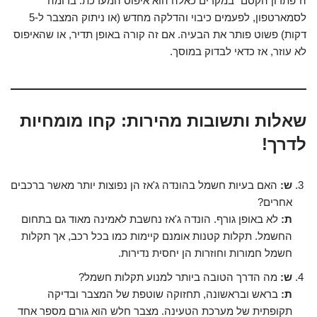
ה"פתרון הקסם" במקרים כאלה הוא
איפוס המערכת
. בדומה
לסמארטפון, לפעמים כיבוי והדלקה מחדש (או ניתוק המצבר ל-5
דקות) פשוט פותר את הבעיה. אם זה קורה באופן תדיר, או שהאיפוס
לא עוזר, אז כדאי לבדוק במוסך.
שאלות ותשובות מהירות: קחו מומחיות
לדרך!
ש:
האם בעיות חשמל בהונדה ג'אז הן נפוצות יותר מאשר ברכבים
אחרים?
ת:
לא באופן גורף. הונדה ג'אז נחשבת לאמינה מאוד גם בתחום
החשמל. תקלות קטנות אומנם קיימות כמו בכל רכב, אך תקלות
חשמל חמורות וחוזרות הן יחסית נדירות.
ש:
מה הדרך הטובה ביותר למנוע תקלות חשמל?
ת:
בראש ובראשונה,
תחזוקה שוטפת
של המצבר ובדיקה
תקופתית של מערכת הטעינה. מצבר חלש הוא גורם מספר אחד