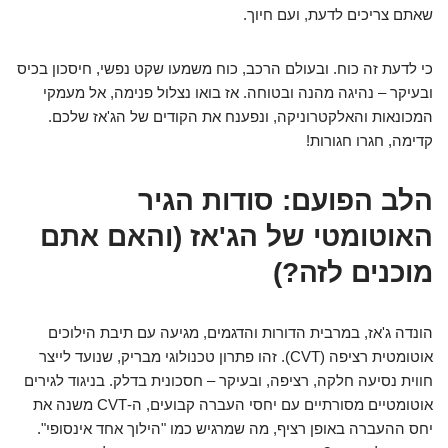
שאתם צריכים לדעת, ועם חיוך.
כי לדעת זה כוח. ובעולם הרכב, כוח משמעו שקט נפשי, חיסכון בכיס
ובעיקר – נהיגה מהנה ובטוחה. אז בואו נצלול פנימה, אל מעמקי
המכונאות והאלקטרוניקה, ונפענח את הקודים של הג'אז שלכם.
קדימה, חגרו חגורות!
הלב הפועם: סודות הגיר
האוטומטי של הג'אז (והאם אתם
מוכנים לזה?)
הונדה ג'אז, במרבית הדורות והדגמים, מגיעה עם תיבת הילוכים
אוטומטית רציפה (CVT). זהו פתרון טכנולוגי מבריק, שנועד לייצר
חווית נסיעה חלקה, רציפה, ובעיקר – חסכונית בדלק. בניגוד לגירים
אוטומטיים מסורתיים עם יחסי העברה קבועים, ה-CVT משנה את
יחס ההעברה באופן רציף, מה שמרגיש כמו "הילוך אחד אינסופי".