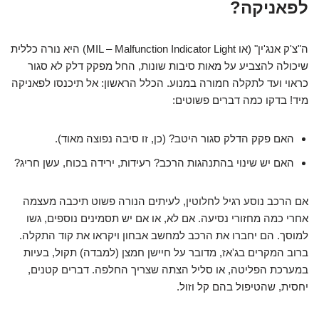
לפאניקה?
ה"צ'ק אנג'ין" (או MIL – Malfunction Indicator Light) היא נורה כללית
שיכולה להצביע על מאות סיבות שונות, החל מפקק דלק לא סגור
כראוי ועד לתקלה חמורה במנוע.
הכלל הראשון: אל תיכנסו לפאניקה
מיד!
בדקו כמה דברים פשוטים:
האם פקק הדלק סגור היטב? (כן, זו סיבה נפוצה מאוד).
האם יש שינוי בהתנהגות הרכב? רעידות, ירידה בכוח, עשן חריג?
אם הרכב נוסע רגיל לחלוטין, לעיתים הנורה פשוט תיכבה מעצמה
אחרי כמה מחזורי נסיעה. אם לא, או אם יש תסמינים נוספים, גשו
למוסך. הם יחברו את הרכב למחשב אבחון ויקראו את קוד התקלה.
ברוב המקרים בג'אז, מדובר על חיישן חמצן (למבדה) תקול, בעיות
במערכת הפליטה, או סליל הצתה שצריך החלפה. דברים קטנים,
יחסית, שהטיפול בהם קל וזול.