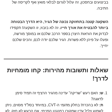
בביצועים ובחסכון, זה עלול לגרום לבלאי מואץ ואף לקריסה של
התיבה.
השקעה קטנה בתחזוקה נכונה של הגיר, היא הדרך הבטוחה
ביותר להבטיח את אורך חייו.
זה לא בזבוז, זו השקעה! תקפידו
לבדוק את הוראות היצרן בספר הרכב שלכם או במוסך מורשה,
ופעלו על פיהן ללא פשרות. הגיר שלכם יודה לכם, והכיס שלכם
יחייך.
שאלות ותשובות מהירות: קחו מומחיות
לדרך!
ש:
האם רעש "שריקה" עדינה מהגיר הרציף זה תמיד סימן
לדאגה?
ת:
לא בהכרח! בחלק מדגמי ה-CVT, במיוחד בסל"ד מסוים, ניתן
לשמוע צליל עדין שמקורו במנגנון הפנימי. אם הרעש לא חזק, לא