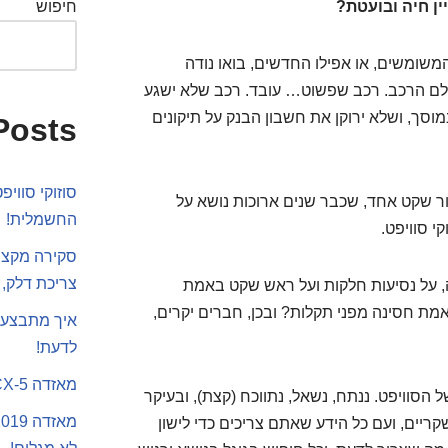
ין חיה ובועטת?
חיפוש
משומשים, או אפילו החדשים, בואו נודה
ם הרכב. רכב שפשוט… עובד. רכב שלא ישגע
וסך, ושלא ירוקן את חשבון הבנק על תיקונים
Posts
סוזוקי סווי
ור שקט אחד, שכבר שנים ארוכות נושא על
החשמלית!
י סוויפט.
סקירה מקצוע
צריכת דלק, 
, על נסיעות חלקות ועל ראש שקט באמת
מת חסינה מפני תקלות? ובכן, חברים יקרים,
איך מתבצע 
לדעת!
מאזדה CX-5 או סקודה קארוק
 הסוויפט. ננתח, נשאל, נתווכח (קצת), ובעיקר
קריים, ועם כל הידע שאתם צריכים כדי לישון