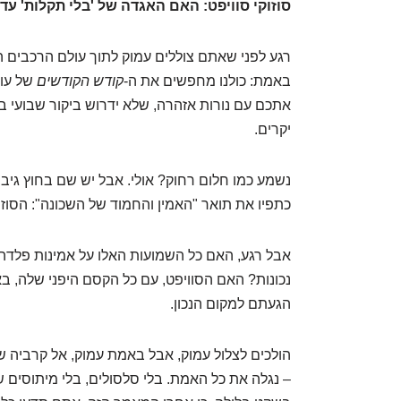
סוזוקי סוויפט: האם האגדה של 'בלי תקלות' עדי
רגע לפני שאתם צוללים עמוק לתוך עולם הרכבים ה
באמת: כולנו מחפשים את ה-
קודש הקודשים
של עול
אתכם עם נורות אזהרה, שלא ידרוש ביקור שבועי במ
יקרים.
נשמע כמו חלום רחוק? אולי. אבל יש שם בחוץ גיב
כתפיו את תואר "האמין והחמוד של השכונה": הסוזוק
אבל רגע, האם כל השמועות האלו על אמינות פלדה
נכונות? האם הסוויפט, עם כל הקסם היפני שלה, בא
הגעתם למקום הנכון.
הולכים לצלול עמוק, אבל באמת עמוק, אל קרביה של
– נגלה את כל האמת. בלי סלסולים, בלי מיתוסים ש