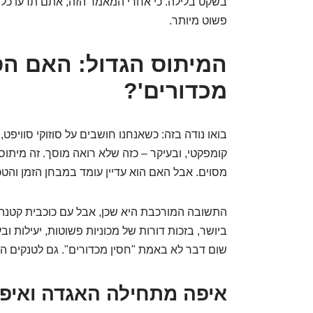
בשקט בלילה. כי אחרי המאמר הזה, אתם תדעו כל מ
פשוט מיותר.
המיתוס הגדול: האם הס
מכדורים'?
בואו נודה בזה: כשאנחנו חושבים על סוזוקי סוויפט,
קומפקטי, ובעיקר – כזה שלא רואה מוסך. זה מיתו
מסוים. אבל האם הוא עדיין עומד במבחן הזמן והטכ
התשובה המורכבת היא שכן, אבל עם כוכבית קטנה.
ביושר, בזכות דורות של מכוניות פשוטות, יעילות וב
שום דבר לא באמת "חסין מכדורים". גם לטנקים הטו
איפה מתחילה האגדה ואיפ