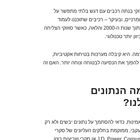
 אי שם, בשנות ה-80 וה-90, כשסוזוקי בנתה רכבים עם דגש בלתי מתפשר על
רניים, ובעיקר – רכיבים שתוכננו לעמוד
במבחן הזמן והשימוש התובעני ביותר. זה המשיך לתוך שנות ה-2000 והלאה, כאשר סוזוקי הצליחה
ה. היא קיבלה מערכות בטיחות אקטיביות,
 להפוך את הנסיעה לבטוחה ונוחה יותר. האם זה
ה הנתונים
נו?
מינות, כדאי להסתמך על נתונים יבשים ולא רק
עקבי, ממוקמת בחלקים העליונים של סקרי
אמינות בינלאומיים. בין אם זה במדדי J.D. Power, Consumer Reports או סקרי שביעות רצון