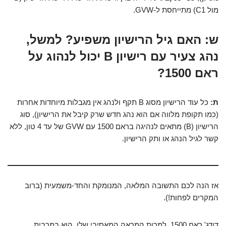
מול C1) מתייחסת ל-GVW.
ש: האם גיל הרישיון משפיע? למשל,
נהג צעיר עם רישיון B יכול לנהוג על
ראם 1500?
ת:
כל עוד הרישיון מסוג B תקף ולנהג אין מגבלות מיוחדות אחרות
(כמו תקופת מלווה אם הוא נהג חדש שרק קיבל את הרישיון), סוג
הרישיון (B) מתאים לנהיגה בראם 1500 עם GVW של עד 4 טון, ללא
קשר לגיל הנהג או ותק הרישיון.
אז הנה לכם התשובה המלאה, המנומקת והחד-משמעית (ברוב
המקרים לפחות!).
דודג' ראם 1500, למרות המראה המאסיבי שלו, הוא במרבית