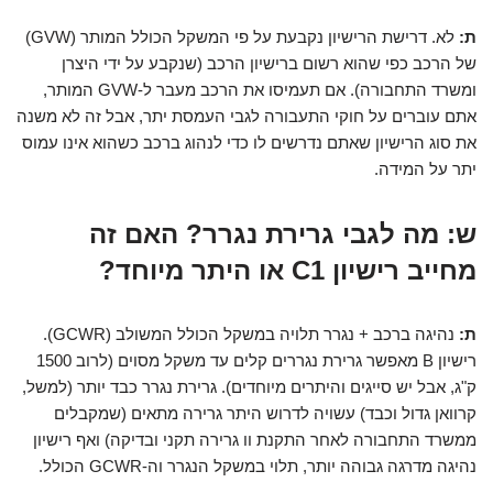
ת:
לא. דרישת הרישיון נקבעת על פי המשקל הכולל המותר (GVW)
של הרכב כפי שהוא רשום ברישיון הרכב (שנקבע על ידי היצרן
ומשרד התחבורה). אם תעמיסו את הרכב מעבר ל-GVW המותר,
אתם עוברים על חוקי התעבורה לגבי העמסת יתר, אבל זה לא משנה
את סוג הרישיון שאתם נדרשים לו כדי לנהוג ברכב כשהוא אינו עמוס
יתר על המידה.
ש: מה לגבי גרירת נגרר? האם זה
מחייב רישיון C1 או היתר מיוחד?
ת:
נהיגה ברכב + נגרר תלויה במשקל הכולל המשולב (GCWR).
רישיון B מאפשר גרירת נגררים קלים עד משקל מסוים (לרוב 1500
ק"ג, אבל יש סייגים והיתרים מיוחדים). גרירת נגרר כבד יותר (למשל,
קרוואן גדול וכבד) עשויה לדרוש היתר גרירה מתאים (שמקבלים
ממשרד התחבורה לאחר התקנת וו גרירה תקני ובדיקה) ואף רישיון
נהיגה מדרגה גבוהה יותר, תלוי במשקל הנגרר וה-GCWR הכולל.