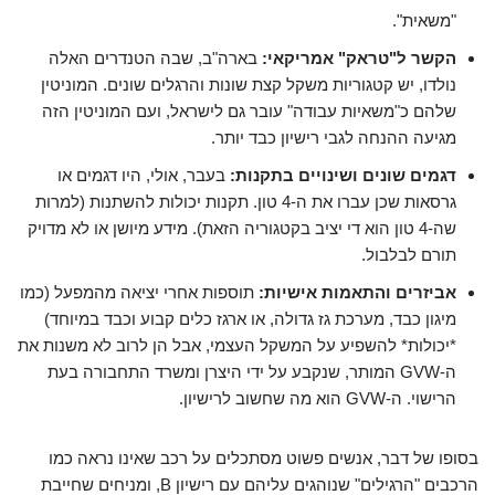
"משאית".
הקשר ל"טראק" אמריקאי:
בארה"ב, שבה הטנדרים האלה
נולדו, יש קטגוריות משקל קצת שונות והרגלים שונים. המוניטין
שלהם כ"משאיות עבודה" עובר גם לישראל, ועם המוניטין הזה
מגיעה ההנחה לגבי רישיון כבד יותר.
דגמים שונים ושינויים בתקנות:
בעבר, אולי, היו דגמים או
גרסאות שכן עברו את ה-4 טון. תקנות יכולות להשתנות (למרות
שה-4 טון הוא די יציב בקטגוריה הזאת). מידע מיושן או לא מדויק
תורם לבלבול.
אביזרים והתאמות אישיות:
תוספות אחרי יציאה מהמפעל (כמו
מיגון כבד, מערכת גז גדולה, או ארגז כלים קבוע וכבד במיוחד)
*יכולות* להשפיע על המשקל העצמי, אבל הן לרוב לא משנות את
ה-GVW המותר, שנקבע על ידי היצרן ומשרד התחבורה בעת
הרישוי. ה-GVW הוא מה שחשוב לרישיון.
בסופו של דבר, אנשים פשוט מסתכלים על רכב שאינו נראה כמו
הרכבים "הרגילים" שנוהגים עליהם עם רישיון B, ומניחים שחייבת