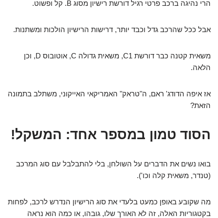
הרי נהיגה ברכב פרטי רגיל דורשת רישיון מסוג B. קל ופשוט.
אבל ככל שהרכב גדל וכבד יותר, דרישות הרישיון הולכות ומשתנות.
משאית קטנה כבר דורשת C1, משאית גדולה C, אוטובוס D, וכן
הלאה.
אז איפה הדודג' ראם, ה"טראק" האמריקאי האייקוני, משתלב בתמונה
הזאת?
הסוד טמון במספר אחד: המשקל!
בואו נשים את הדברים על השולחן, בלי להתבלבל עם סוג המרכב
(טנדר, משאית קלה וכו').
מה שקובע באופן כמעט בלעדי את סוג הרישיון הנדרש לרכב, לפחות
בקטגוריות האלה, זה לא האורך שלו, גובהו, או כמה הוא נראה