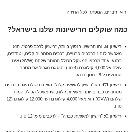
והוא, חברים, המפתח לכל החידה.
כמה שוקלים הרישיונות שלנו בישראל?
רישיון B:
זהו הרישיון הנפוץ ביותר, "רישיון לרכב פרטי". הוא
מאפשר לנהוג ברכבים פרטיים, רכבים מסחריים קלים, וטנדרים,
בתנאי אחד מרכזי: המשקל הכולל המותר שלהם (GVW) אינו
עולה על 4,000 קילוגרם (4 טון). הוא גם מגביל את מספר
הנוסעים ל-8 בנוסף לנהג.
רישיון C1:
זהו "רישיון למשאית קלה". הוא נדרש לנהיגה ברכבים
מסחריים כבדים יותר ומשאיות קלות, שהמשקל הכולל המותר
שלהם (GVW) הוא מעל 4,000 קילוגרם ועד 12,000 קילוגרם (12
טון).
רישיון C:
"רישיון למשאית כבדה" – לרכבים מעל 12 טון.
אז כמו שאתם מבינים, כל הדיון על הדודג' ראם מתנקז לשאלה אחת: