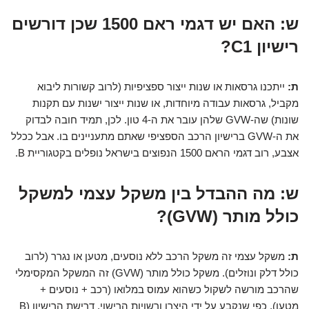
ש: האם יש דגמי ראם 1500 שכן דורשים
רישיון C1?
ת:
ייתכנו גרסאות או שנות ייצור ספציפיות (לרוב קשורות ליבוא
מקביל, גרסאות עבודה מיוחדות, או שנות ייצור ישנות עם תקנות
שונות) שה-GVW שלהן עובר את ה-4 טון. לכן, תמיד חובה לבדוק
את ה-GVW ברישיון הרכב הספציפי שאתם מתעניינים בו. אבל ככלל
אצבע, רוב דגמי הראם 1500 הנפוצים בישראל נופלים בקטגוריית B.
ש: מה ההבדל בין משקל עצמי למשקל
כולל מותר (GVW)?
ת:
משקל עצמי זה משקל הרכב ללא נוסעים, מטען או נגרר (לרוב
כולל דלק ונוזלים). משקל כולל מותר (GVW) זה המשקל המקסימלי
שהרכב מורשה לשקול כשהוא עמוס במלואו (רכב + נוסעים +
מטען), כפי שנקבע על ידי היצרן ורשויות הרישוי. דרישת הרישיון (B