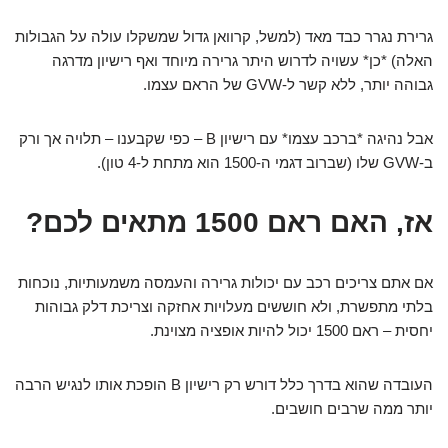
גרירת נגרר כבד מאד (למשל, קרוואן גדול שמשקלו עולה על הגבולות
האלה) *כן* עשויה לדרוש היתר גרירה מיוחד ואף רישיון מדרגה
גבוהה יותר, ללא קשר ל-GVW של הראם עצמו.
אבל נהיגה *ברכב עצמו* עם רישיון B – כפי שקבענו – תלויה אך ורק
ב-GVW שלו (שברוב דגמי ה-1500 הוא מתחת ל-4 טון).
אז, האם ראם 1500 מתאים לכם?
אם אתם צריכים רכב עם יכולות גרירה והעמסה משמעותיות, נוכחות
בלתי מתפשרת, ולא חוששים מעלויות אחזקה וצריכת דלק גבוהות
יחסית – ראם 1500 יכול להיות אופציה מצוינת.
העובדה שהוא בדרך כלל דורש רק רישיון B הופכת אותו לנגיש הרבה
יותר ממה שרבים חושבים.