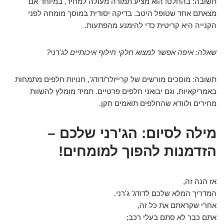
תשובה: בהחלט! הוא מציע תמורה מעולה למחיר, במיוחד אם
מצאתם אחד שטופל היטב. בדיקה יסודית במוסך מומחה לפני
הקנייה היא קריטית כדי להימנע מהפתעות.
שאלה: איפה אפשר למצוא חלקי חילוף איכותיים לג'רני?
תשובה: מוסכים מורשים של קרייזלר/דודג', חנויות חלפים מתמחות
באמריקאיות, וגם יבואני חלפים פרטיים. תמיד מומלץ להשוות
מחירים ולוודא שהחלפים תואמים תקן.
מילה לסיום: הג'רני שלכם –
הזדמנות להפוך למומחים!
אז הנה זה,
המדריך המלא שלכם לדודג' ג'רני.
אחרי שקראתם את כל זה,
אתם כבר לא סתם בעלי רכב;