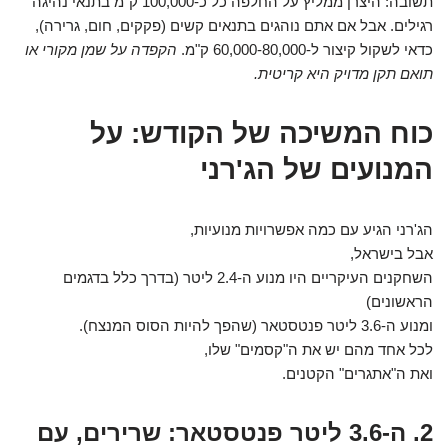
תשובה: היצרן ממליץ על החלפה כל כ-100,000 ק"מ בתנאי נהיגה
רגילים. אבל אם אתם נוהגים בתנאים קשים (פקקים, חום, גרירה),
כדאי לשקול קיצור ל-60,000-80,000 ק"מ.
הקפדה על שמן מקורי או
תואם תקן מדויק היא קריטית.
כוח המשיכה של הקודש: על
המנועים של הג'רני
הג'רני הגיע עם כמה אפשרויות מנועיות,
אבל בישראל,
השחקנים העיקריים היו מנוע ה-2.4 ליטר (בדרך כלל בדגמים
הראשונים)
ומנוע ה-3.6 ליטר פנטסטאר (שהפך להיות הסוס המנצח).
לכל אחד מהם יש את ה"קסמים" שלו,
ואת ה"אתגרים" הקטנים.
2. ה-3.6 ליטר פנטסטאר: שרירים, עם