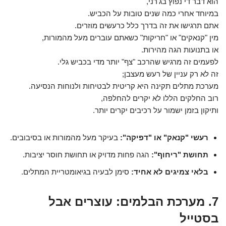
הוא דבר די נפוץ בג'רני,
במיוחד אחרי כמה שנים טובות על הכביש.
אתם תרגישו את זה בדרך כלל כרעשים מוזרים.
מין "קנאקים" או "חריקות" כשאתם עוברים מעל מהמורות,
או בתנועות הגה מהירות.
לפעמים זה מרגיש שהרכב "צף" יותר מדי בכביש גלי.
זה לא רק עניין של רעש מעצבן;
מערכת מתלים תקינה היא קריטית לבטיחות ולנוחות הנסיעה.
רוב החלקים הללו לא יקרים להחלפה,
ותיקון בזמן ישמור על רכיבים יקרים יותר.
רעשי "קנאק" או "דפיקה":
בעיקר מעל מהמורות או בסיבובים.
תחושת "ריחוף":
הגה פחות מדויק או תחושת חוסר יציבות.
בלאי צמיגים לא אחיד:
סימן לבעיה בגיאומטריית המתלים.
7. מערכת הבלמים: עוצרים אבל
בסטייל