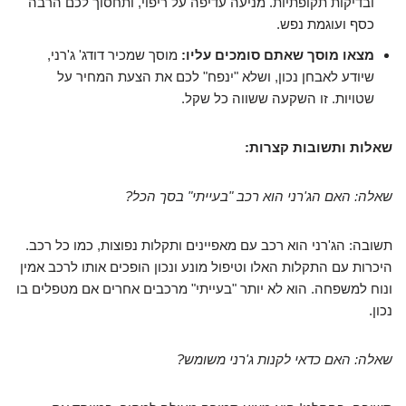
ובדיקות תקופתיות. מניעה עדיפה על ריפוי, ותחסוך לכם הרבה
כסף ועוגמת נפש.
מצאו מוסך שאתם סומכים עליו:
מוסך שמכיר דודג' ג'רני,
שיודע לאבחן נכון, ושלא "ינפח" לכם את הצעת המחיר על
שטויות. זו השקעה ששווה כל שקל.
שאלות ותשובות קצרות:
שאלה: האם הג'רני הוא רכב "בעייתי" בסך הכל?
תשובה: הג'רני הוא רכב עם מאפיינים ותקלות נפוצות, כמו כל רכב.
היכרות עם התקלות האלו וטיפול מונע ונכון הופכים אותו לרכב אמין
ונוח למשפחה. הוא לא יותר "בעייתי" מרכבים אחרים אם מטפלים בו
נכון.
שאלה: האם כדאי לקנות ג'רני משומש?