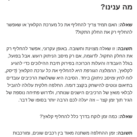
מה ענינו?
שאלה:
האם תמיד צריך להחליף את כל מערכת הקלאץ' או שאפשר
להחליף רק את החלק התקול?
תשובה:
זו שאלה מצוינת וחשובה. באופן עקרוני, אפשר להחליף רק
את החלק התקול. לדוגמה, אם רק מיסב הניתוק רועש. אבל בפועל,
בגלל העבודה והעלות הכרוכה בפירוק תיבת ההילוכים כדי להגיע
לקלאץ',
ההמלצה הגורפת היא להחליף את כל ערכת הקלאץ' (דיסק,
לוח לחץ ומיסב ניתוק) ביחד.
הסיבה היא ששלושת הרכיבים עובדים
בתיאום ונוטים להישחק בקצב דומה. החלפה חלקית עלולה להוביל
לבלאי מואץ של הרכיבים הישנים שנותרו, ולדרוש פתיחה נוספת של
הגיר תוך זמן קצר – וזה יעלה לכם הרבה יותר בסופו של דבר.
שאלה:
כמה זמן לוקח בדרך כלל להחליף קלאץ'?
תשובה:
זמן ההחלפה משתנה מאוד בין רכבים שונים, ומורכבות