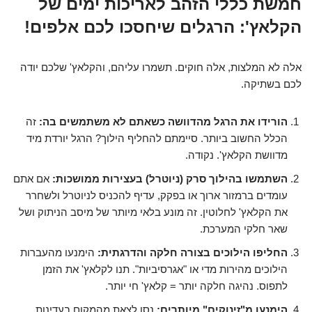
חמשת כללי הזהב לאריכות ימים של
הקלאץ': הרגלים שיחסכו לכם אלפים!
אלה לא המלצות, אלה חוקים. תשמרו עליהם, והקלאץ' שלכם יודה
לכם בשתיקה.
הורידו את הרגל מהדוושה כשאתם לא משתמשים בה:
זה
הכלל החשוב ביותר. סיימתם להחליף הילוך? הרגל יורדת מיד
מדוושת הקלאץ'. נקודה.
השתמשו בהילוך סרק (ניוטרל) בעצירות ממושכות:
אם אתם
עומדים ברמזור ארוך או בפקק, עדיף להכניס לניוטרל ולשחרר
את הקלאץ' לחלוטין. זה מונע בלאי מיותר של מיסב הניתוק ושל
שאר חלקי המערכת.
החליפו הילוכים בצורה חלקה והדרגתית:
הימנעו מהעברות
הילוכים מהירות מדי או "אגרסיביות". תנו לקלאץ' את הזמן
לתפוס. נהיגה חלקה יותר = קלאץ' חי יותר.
הימנעו מ"זינוקים" מיותרים:
נסו לצאת מהמקום בעדינות,