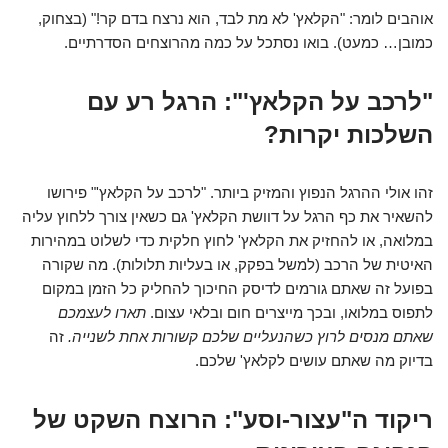
אוהבים לומר: "הקלאץ' לא מת לבד, הוא נרצח בדם קר!" (בצחוק,
כמובן… כמעט). בואו נסתכל על כמה מהרוצחים הסדרתיים.
"לרכב על הקלאץ'": הרגל רע עם
השלכות יקרות?
זהו אולי ההרגל הנפוץ והמזיק ביותר. "לרכב על הקלאץ'" פירושו
להשאיר את כף הרגל על דוושת הקלאץ' גם כשאין צורך ללחוץ עליה
במלואה, או להחזיק את הקלאץ' לחוץ חלקית כדי לשלוט במהירות
האיטית של הרכב (למשל בפקק, או בעליות תלולות). מה שקורה
בפועל זה שאתם גורמים לדיסק החיכוך להחליק כל הזמן במקום
לתפוס במלואו, ובכך מייצרים חום ובלאי עצום.
תארו לעצמכם
שאתם מנסים לרוץ כשהנעליים שלכם קשורות אחת לשנייה.
זה
בדיוק מה שאתם עושים לקלאץ' שלכם.
ריקוד ה"עצור-וסע": הרוצח השקט של