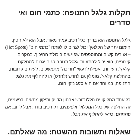
תקלות גלגל התנופה: כתמי חום ואי
סדרים
גלגל התנופה הוא בדרך כלל רכיב עמיד מאוד, אבל הוא לא חסין.
חימום יתר של הקלאץ' יכול לגרום לו לפתח "כתמי חום" (Hot Spots)
– אזורים קשים ומחוספסים שפוגעים ביכולת החיכוך. במקרים
קיצוניים, הוא יכול להתעוות. גלגל תנופה פגום יגרום להחלקת
קלאץ', רעידות, ואפילו לרעשי "חריכה" מתמשכים. לעיתים קרובות,
בהחלפת קלאץ', מומלץ גם לחדש (לחרט) או להחליף את גלגל
התנופה, במיוחד אם הוא ספג נזקי חום.
כל אחד מהליקויים הללו דורש אבחון מדויק ותיקון מתאים. לפעמים,
זה החלפה של כלל המכלול, ולפעמים, רק רכיב בודד. אבל לרוב,
אם
פתחתם, כדאי להחליף את הכל.
שאלות ותשובות מהשטח: מה שאלתם,