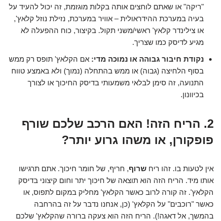
"ריקה" או שאתם לוחצים אותה בקלות מוגזמת, זה יכול להעיד על
בעיה במערכת ההידראולית – אוויר במערכת, נזילת נוזל קלאץ',
או צילינדר קלאץ' ראשי/משני תקול. בקיצור, כוח ההפעלה לא
מגיע לדיסק כמו שצריך.
נקודת חיבור גבוהה או נמוכה מדי:
אם הקלאץ' תופס רק ממש
בסוף הלחיצה (גבוה) או ממש בהתחלה (נמוך) ולא באמצע טווח
התנועה, זה סימן לבלאי משמעותי בדיסק החיכוך או לצורך
בכיוונון.
2. הריח הזה! האם הרכב שלכם שורף
פופקורן, או משהו גרוע יותר?
אין לטעות בו. זהו ריח
שרוף
, חריף, של חומר חיכוך. אתם תרגישו
אותו מיד. הריח הזה הוא תוצאה של חיכוך יתר וחום קיצוני בדיסק
הקלאץ'. זה קורה לרוב כאשר הקלאץ' מחליק במקום לתפוס, או
כאשר "רוכבים" על הקלאץ' (כן, אנחנו נדבר על זה בהרחבה
בהמשך, אל דאגה!). הריח הזה הוא צעקה ברורה שהקלאץ' שלכם