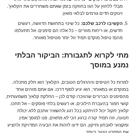
מבלי ללחוץ על הגז בחוזקה בזמן שאתם משחררים את הקלאץ'.
זינוקים חדים גורמים לבלאי מואץ.
הקשיבו לרכב שלכם:
כל שינוי בתחושת הדוושה, רעשים
חדשים, או ריחות מוזרים – כל אלה הם סימנים. אל תתעלמו
מהם! טיפול מוקדם תמיד זול יותר מטיפול מאוחר.
מתי לקרוא לתגבורת: הביקור הבלתי
נמנע במוסך
למרות כל הטיפים וההרגלים הטובים, הקלאץ' הוא חלק מתכלה.
במוקדם או במאוחר, הוא יגיע לסוף דרכו. אם אתם מזהים אחד
מהסימנים הברורים שהוזכרו קודם לכן – החלקת קלאץ' משמעותית,
קושי חמור בהעברת הילוכים, או רעשים בלתי פוסקים – אל תחכו.
קלאץ' תקול יכול להיתקע בכל רגע ולהשאיר אתכם ללא יכולת
תנועה, וזה תמיד קורה ברגע הכי לא מתאים.
פנו למוסך אמין
ומקצועי לאבחון ותיקון. הם ידעו לזהות את הבעיה המדויקת ולהציע
את הפתרון הטוב ביותר.