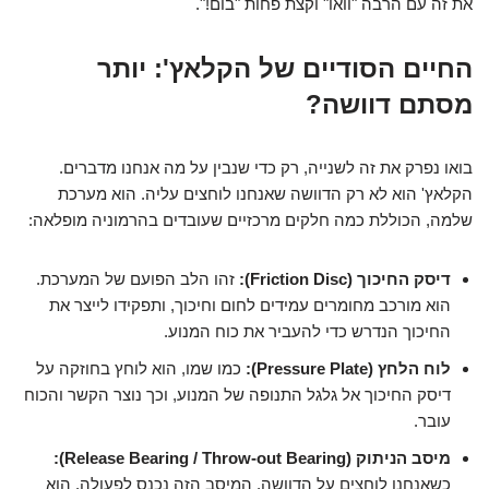
את זה עם הרבה "וואו" וקצת פחות "בום!".
החיים הסודיים של הקלאץ': יותר
מסתם דוושה?
בואו נפרק את זה לשנייה, רק כדי שנבין על מה אנחנו מדברים.
הקלאץ' הוא לא רק הדוושה שאנחנו לוחצים עליה. הוא מערכת
שלמה, הכוללת כמה חלקים מרכזיים שעובדים בהרמוניה מופלאה:
דיסק החיכוך (Friction Disc):
זהו הלב הפועם של המערכת.
הוא מורכב מחומרים עמידים לחום וחיכוך, ותפקידו לייצר את
החיכוך הנדרש כדי להעביר את כוח המנוע.
לוח הלחץ (Pressure Plate):
כמו שמו, הוא לוחץ בחוזקה על
דיסק החיכוך אל גלגל התנופה של המנוע, וכך נוצר הקשר והכוח
עובר.
מיסב הניתוק (Release Bearing / Throw-out Bearing):
כשאנחנו לוחצים על הדוושה, המיסב הזה נכנס לפעולה. הוא