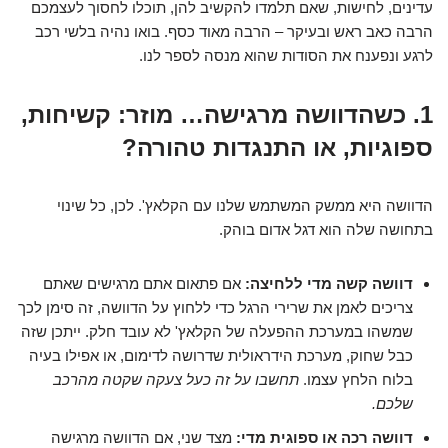
עדינים, לחישות, שאם תלמדו להקשיב להן, תוכלו לחסוך לעצמכם
הרבה כאב ראש ובעיקר – הרבה מאוד כסף. בואו נהיה בלשי רכב
לרגע ונפענח את הסודות שהוא מנסה לספר לנו.
1. כשהדוושה מרגישה… מוזר: קשיחות,
ספוגיות, או התנגדות טהורה?
הדוושה היא ממשק המשתמש שלנו עם הקלאץ'. לכן, כל שינוי
בתחושה שלה הוא דגל אדום בוהק.
דוושה קשה מדי ללחיצה:
אם פתאום אתם מרגישים שאתם
צריכים לאמן את שרירי הרגל כדי ללחוץ על הדוושה, זה סימן לכך
שמשהו במערכת ההפעלה של הקלאץ' לא עובד חלק. ייתכן שזה
כבל שחוק, מערכת הידראולית שדרושה לדימום, או אפילו בעיה
בלוח הלחץ עצמו.
תחשבו על זה כעל צעקה שקטה מהרכב
שלכם.
דוושה רכה או ספוגית מדי:
מצד שני, אם הדוושה מרגישה