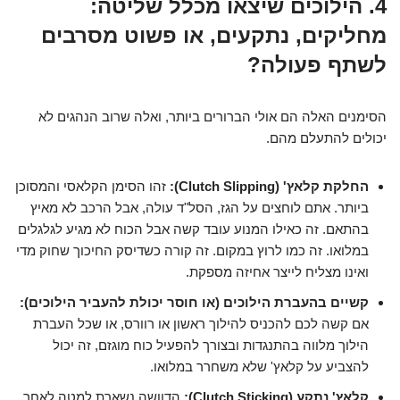
4. הילוכים שיצאו מכלל שליטה:
מחליקים, נתקעים, או פשוט מסרבים
לשתף פעולה?
הסימנים האלה הם אולי הברורים ביותר, ואלה שרוב הנהגים לא
יכולים להתעלם מהם.
החלקת קלאץ' (Clutch Slipping):
זהו הסימן הקלאסי והמסוכן
ביותר. אתם לוחצים על הגז, הסל"ד עולה, אבל הרכב לא מאיץ
בהתאם. זה כאילו המנוע עובד קשה אבל הכוח לא מגיע לגלגלים
במלואו. זה כמו לרוץ במקום. זה קורה כשדיסק החיכוך שחוק מדי
ואינו מצליח לייצר אחיזה מספקת.
קשיים בהעברת הילוכים (או חוסר יכולת להעביר הילוכים):
אם קשה לכם להכניס להילוך ראשון או רוורס, או שכל העברת
הילוך מלווה בהתנגדות ובצורך להפעיל כוח מוגזם, זה יכול
להצביע על קלאץ' שלא משחרר במלואו.
קלאץ' נתקע (Clutch Sticking):
הדוושה נשארת למטה לאחר