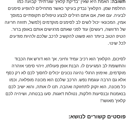
תשובה:
האמת היא שאין "בדיקת קלאץ' שגרתית" קבועה כמו
החלפת שמן. הקלאץ' נבדק בעיקר כאשר מתחילים להופיע סימנים
לבעיה. עם זאת, אם אתם רגילים לבצע טיפולים תקופתיים במוסך
אמין, המכונאי יכול לשים לב לסימנים מוקדמים (למשל, תזוזה חריגה
של הדוושה, רעשים) עוד לפני שאתם מרגישים אותם באופן ברור.
הטיפ הטוב ביותר הוא פשוט להקשיב לרכב שלכם ולהיות מודעים
לכל שינוי.
לסיכום, הקלאץ' הוא רכיב עמיד וחיוני, אך הוא דורש את הכבוד
והתשומת לב המגיעים לו. הבנת אופן פעולתו, זיהוי סימני אזהרה
מוקדמים, ואימוץ הרגלי נהיגה נכונים יכולים לחסוך לכם לא רק כסף
אלא גם הרבה עוגמת נפש. הרכב שלכם הוא מכונה מופלאה, וכמו
כל מכונה, הוא זקוק לתחזוקה ואהבה. תנו לו אותה, והוא ישיב לכם
בנאמנות ובנסיעות חלקות, נטולות דאגות. סעו בבטחה, ושיהיה לכם
קלאץ' מאושר!
פוסטים קשורים לנושא: