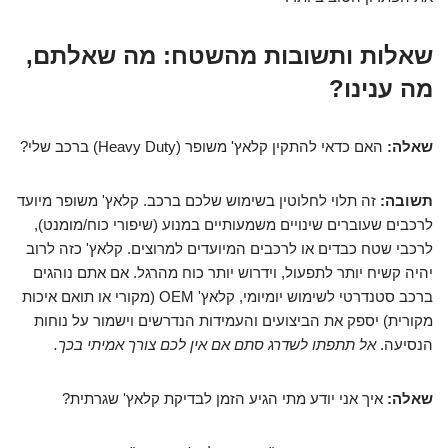
שאלות ותשובות מהשטח: מה שאלתם,
מה ענינו?
שאלה:
האם כדאי להתקין קלאץ' משופר (Heavy Duty) ברכב שלי?
תשובה:
זה תלוי לחלוטין בשימוש שלכם ברכב. קלאץ' משופר מיועד
לרכבים שעוברים שינויים משמעותיים במנוע (שיפורי כוח/מומנט),
לרכבי שטח כבדים או לרכבים המיועדים למרוצים. קלאץ' כזה לרוב
יהיה קשיח יותר לתפעול, וידרוש יותר כוח מהרגל. אם אתם נוהגים
ברכב סטנדרטי לשימוש יומיומי, קלאץ' OEM (מקורי או תואם איכות
מקורית) יספק את הביצועים והעמידות הנדרשים וישמור על נוחות
הנסיעה.
אל תתפתו לשדרג סתם אם אין לכם צורך אמיתי בכך.
שאלה:
איך אני יודע מתי הגיע הזמן לבדיקת קלאץ' שגרתית?