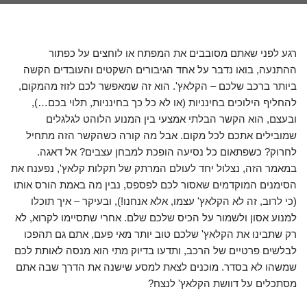
רגע לפני שאתם מסובבים את המפתח או לוחצים על כפתור
ההתנעה, בואו נדבר על אחד הגיבורים השקטים והעובדים הקשה
ביותר ברכב שלכם – הקלאץ'. הוא זה שמאפשר לכם לזוז מהמקום,
להחליף הילוכים בחינניות (או לא כל כך בחינניות, תלוי בכם…),
ובעצם, הוא הקשר הבלתי אמצעי בין המנוע הלוהט לגלגלים
שמובילים אתכם לכל מקום. אבל מה קורה כשהקשר הזה מתחיל
לחרוק? כשפתאום כל נסיעה הופכת למבחן עצבים? אל דאגה.
במאמר הזה, נצלול יחד לעולם המרתק של תקלות קלאץ', נפענח את
הסימנים המוקדמים שאסור לכם לפספס, נבין מה באמת הורס אותו
(כי לרוב, זה לא הקלאץ' עצמו, אלא אנחנו!), ובעיקר – איך תוכלו
למנוע אסון ולשמור על הכיס שלכם שלם. אחרי שתסיימו לקרוא, לא
רק שתבינו את הקלאץ' שלכם טוב יותר מאי פעם, אתם גם תהפכו
לבלשים פרטיים של הרכב, ותדעו בדיוק מתי הוא מנסה לאותת לכם
שמשהו לא בסדר. מוכנים לצאת למסע שישנה את הדרך שבה אתם
מסתכלים על דוושת הקלאץ' לנצח?