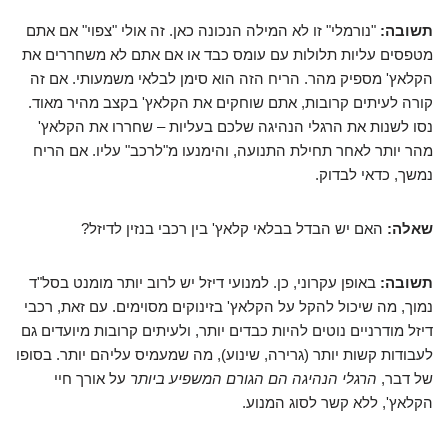
תשובה:
"נורמלי" זו לא המילה הנכונה כאן. זה אולי "צפוי" אם אתם
מטפסים עליות תלולות עם עומס כבד או אם אתם לא משחררים את
הקלאץ' מספיק מהר. הריח הזה הוא סימן לבלאי משמעותי. אם זה
קורה לעיתים קרובות, אתם שוחקים את הקלאץ' בקצב מהיר מאוד.
נסו לשנות את הרגלי הנהיגה שלכם בעליות – שחררו את הקלאץ'
מהר יותר לאחר תחילת התנועה, והימנעו מ"לרכב" עליו. אם הריח
נמשך, כדאי לבדוק.
שאלה:
האם יש הבדל בבלאי קלאץ' בין רכבי בנזין לדיזל?
תשובה:
באופן עקרוני, כן. למנועי דיזל יש לרוב יותר מומנט בסל"ד
נמוך, מה שיכול להקל על הקלאץ' בזינוקים מסוימים. עם זאת, רכבי
דיזל מודרניים נוטים להיות כבדים יותר, ולעיתים קרובות מיועדים גם
לעבודות קשות יותר (גרירה, שינוע), מה שמעמיס עליהם יותר. בסופו
של דבר,
הרגלי הנהיגה הם הגורם המשפיע ביותר
על אורך חיי
הקלאץ', ללא קשר לסוג המנוע.