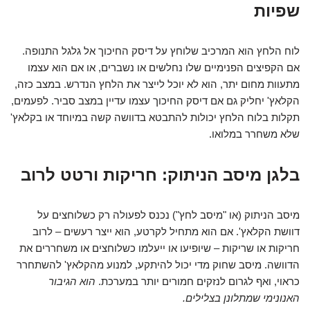
שפיות
לוח הלחץ הוא המרכיב שלוחץ על דיסק החיכוך אל גלגל התנופה.
אם הקפיצים הפנימיים שלו נחלשים או נשברים, או אם הוא עצמו
מתעוות מחום יתר, הוא לא יוכל לייצר את הלחץ הנדרש. במצב כזה,
הקלאץ' יחליק גם אם דיסק החיכוך עצמו עדיין במצב סביר. לפעמים,
תקלות בלוח הלחץ יכולות להתבטא בדוושה קשה במיוחד או בקלאץ'
שלא משחרר במלואו.
בלגן מיסב הניתוק: חריקות ורטט לרוב
מיסב הניתוק (או "מיסב לחץ") נכנס לפעולה רק כשלוחצים על
דוושת הקלאץ'. אם הוא מתחיל לקרטע, הוא ייצר רעשים – לרוב
חריקות או שריקות – שיופיעו או ייעלמו כשלוחצים או משחררים את
הדוושה. מיסב שחוק מדי יכול להיתקע, למנוע מהקלאץ' להשתחרר
כראוי, ואף לגרום לנזקים חמורים יותר במערכת.
הוא הגיבור
האנונימי שמתלונן בצלילים.