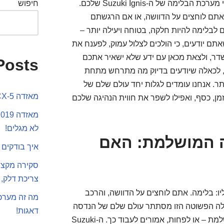
אהלן חברים, וברוכים הבאים למסע מרתק אל נבכי מערכת הבלימה של ה-Suzuki Ignis שלכם.
חיפוש
ם לוחצים על הדוושה, או אם הרגשתם
לבלימה להיות חלקה, בטוחה ויעילה יותר –
 יודעים, כי הולכים לצלול עמוק, לפענח את
דר, ולצאת מכאן עם ידע שלא ישאיר אתכם
Posts
ן, לכאלה שיודעים בדיוק מה מתרחש מתחת
תר. אנחנו עומדים לגלות יחד עולם שלם של
מאזדה CX-5 או סקודה קארוק
 זמן, כסף, ואפילו לשפר את חווית הנהיגה שלכם
לא מגלים!
ה המושלמת: האם
איך בודקים 
צריכת דלק, 
יו: בלימה. אתם לוחצים על הדוושה, והרכב
מה זה מערכת
עולה הפשוטה הזו מסתתר עולם שלם של הנדסה
דאגות!
מורכבת, פיזיקה, וחומרים שעובדים בהרמוניה מושלמת – או לפחות, אמורים לעבוד כך. ה-Suzuki