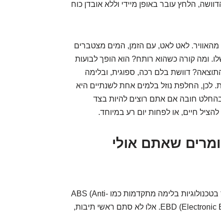
וושה, הלחץ עובר באופן מיידי וללא אובדן כוח
מהאוויר. לאט לאט, עם הזמן, המים מצטברים
ו. ומה קורה כשהוא רותח? הוא הופך לבועות
. התוצאה? דוושת בלם רכה, ספוגית, ובלימה
ת. לכן, החלפת נוזל בלמים אחת לשנתיים היא
ל בהחלט חובה אם אתם רוצים להיות בצד
הציל חיים, או לפחות יום רע במיוחד.
ם השומרים שאתם אולי
האיגניס שלכם, כמו רוב הרכבים המודרניים, מצויד בטכנולוגיות בלימה מתקדמות כמו ABS (Anti-
lock Braking System) ו-EBD (Electronic Brakeforce Distribution). אלו לא סתם ראשי תיבות,