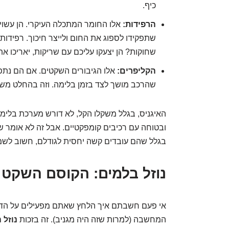
כיף.
הרפידות:
אלו החומר המתכלה העיקרי. הן עשוי
שתפקידו לספוג את החום ולייצר חיכוך. רפידות
שחוקות? הן יצעקו עליכם עם שריקות, יאריכו א
הקליפרים:
אלו הגיבורים השקטים. אם הם נתפס
שהרכב מושך לצד בזמן בלימה. וזה בהחלט משה
האיגניס, בגלל משקלו הקל, לא דורש מערכת בלימ
ובטוחה עם רכיבים קומפקטיים. אבל זה לא אומר ש
בגלל שהם עובדים קשה יחסית לגודלם, חשוב לשמו
נוזל בלמים: הקוסם השקט 
אי פעם חשבתם איך הלחץ שאתם מפעילים על הדווש
המחשבה (למרות שזה היה מגניב). זה בזכות
נוזל 