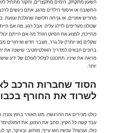
השעון מתקתק, הימים מתקצרים, והקור מתחיל לזחו
החשובה או איסוף הילדים מהגן, אתם ניגשים לרכב
מחריש אוזניים, או גניחה חלושה שהולכת וגוועת. 
שכולנו מעדיפים לדלג עליה. אבל רגע, מה אם היית
מחייכת
, למנוע את הסיוט הזה? מה אם הייתם יכו
שקלים (או יותר!) על גרר, מצבר חדש ואיחורים מבי
ברוכים הבאים למדריך האולטימטיבי שישנה את י
מראה את שיניו. תתכוננו לצלול לעולם של ידע שיש
יותר.
הסוד שחברות הרכב לא 
לשרוד את החורף בכבו
כולנו מכירים את ההרגשה. מזג האוויר בחוץ צונח,
עבד קשה כל הקיץ, סחב את המזגן, את המולטימדי
כולו, ועכשיו? עכשיו הוא עייף, מותש, ובעיקר,
קר לו
.