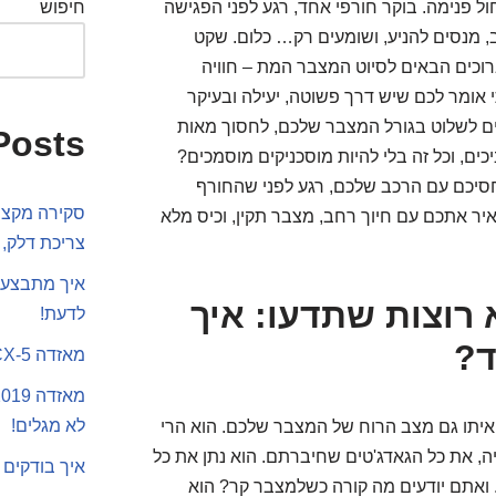
ל פנימה. בוקר חורפי אחד, רגע לפני הפגישה
חיפוש
, מנסים להניע, ושומעים רק… כלום. שקט
ברוכים הבאים לסיוט המצבר המת – חוויה
י אומר לכם שיש דרך פשוטה, יעילה ובעיקר
לים לשלוט בגורל המצבר שלכם, לחסוך מאות
Posts
כים, וכל זה בלי להיות מוסכניקים מוסמכים?
חסיכם עם הרכב שלכם, רגע לפני שהחורף
סקירה מקצוע
איר אתכם עם חיוך רחב, מצבר תקין, וכיס מלא
צריכת דלק, 
איך מתבצע 
רוצות שתדעו: איך
לדעת!
ד?
מאזדה CX-5 או סקודה קארוק
לא מגלים!
 ואיתו גם מצב הרוח של המצבר שלכם. הוא הרי
ה, את כל הגאדג'טים שחיברתם. הוא נתן את כל
איך בודקים 
 ואתם יודעים מה קורה כשלמצבר קר? הוא