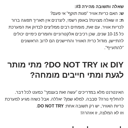
שאלה ותשובה מהירה #3:
ש:
האם כריות אוויר "פגות תוקף" אי פעם?
ת:
זו שאלה מצוינת! באופן רשמי, ליצרנים אין תאריך תפוגה ברור
לכריות אוויר. עם זאת, מומחים רבים ממליצים לבדוק את המערכת
כל 10-15 שנים, שכן רכיבים אלקטרוניים וחומרים כימיים יכולים
להתיישן. מודול כרית האוויר והחיישנים הם לרוב הראשונים
"להתעייף".
DIY או DO NOT TRY? מתי מותר
לגעת ומתי חייבים מומחה?
האינטרנט מלא במדריכים "עשה זאת בעצמך" כמעט לכל דבר.
להחליף נורה? סבבה. למלא שמן? יאללה. אבל כשזה מגיע למערכת
כריות האוויר, יש רק תשובה אחת:
DO NOT TRY
.
וזו לא המלצה, זו אזהרה!