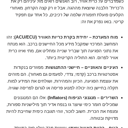
כשמדברים על כרית אוויר, רוב האנשים רואים מול עיניהם רק את
ה"כרית" הלבנה שיוצאת מההגה. אבל זו רק קצה הקרחון. מאחורי
הקלעים פועלת
תזמורת שלמה של רכיבים
, כל אחד עם תפקיד
קריטי. בואו נפרק את זה:
מוח המערכת – יחידת בקרת כריות האוויר (ACU/ECU)
: זהו
המחשב המרכזי שמקבל מידע מכל החיישנים ברכב. הוא מנתח
את נתוני הפגיעה תוך שבריר שנייה ומחליט אם, מתי ואיזו כרית
אוויר לפרוס. הוא החוליה הקריטית ביותר.
העיניים והאוזניים – חיישני ההתנגשות
: מפוזרים בנקודות
אסטרטגיות ברכב (קדמי, צדדי, לפעמים גם מאחור). הם מזהים
את עוצמת הפגיעה, הכיוון והמהירות, ושולחים את המידע למוח.
תקלה בחיישן כזה יכולה למנוע פריסה או לגרום לפריסה שגויה.
השרירים – מנגנוני הניפוח (Inflators)
: אלו הם המנגנונים
שמכילים חומר כימי שיוצר גז בנפח אדיר תוך מילישניות ספורות,
ומנפח את הכרית. חשוב לזכור, זוהי תגובה כימית שחייבת להיות
מדויקת ובטוחה.
הגוף – כריות האוויר עצמן
: עשויות מבד ניילון חזק במיוחד,