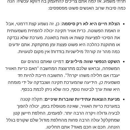
תרתי משמע. אז למה אתם צריכים להתעמק בה דווקא עכשיו? הנה
כמה סיבות שרוב האנשים פשוט מפספסים:
הצלת חיים היא לא רק סיסמה
: כן, זה נשמע קצת דרמטי, אבל
זו האמת הפשוטה. כרית אוויר תקינה יכולה להפחית משמעותית
את הסיכוי לפציעות קשות או מוות בתאונה. מערכת שלא נבדקה
או מתוקנת כהלכה היא פשוט פצצת זמן מתקתקת. אתם יודעים
כמה מהר זה קורה? מילישניות בודדות! אין מקום לטעויות.
השקט הנפשי שווה מיליונים
: דמיינו שאתם נוהגים עם
המשפחה, ובראש שלכם מתרוצצת המחשבה "האם כריות האוויר
יעבדו אם חלילה משהו יקרה?". התשובה חייבת להיות
חד
משמעית כן
. הידיעה שהמערכת תקינה ושנבדקה על ידי מומחה
היא שוות ערך לביטוח נוסף, כזה שלא ניתן לכמת בכסף.
מניעת הוצאות עתידיות שוברות שיניים
: תקלה קטנה
במערכת כריות האוויר, שאינה מטופלת בזמן, יכולה להפוך
לבעיה גדולה ויקרה הרבה יותר. לפעמים, החלפת חיישן קטן
שמתקלקל עולה הרבה פחות מהחלפת מודול שלם שקורס בגלל
הזנחה. חכם או חכם מאוד? אתם תחליטו.