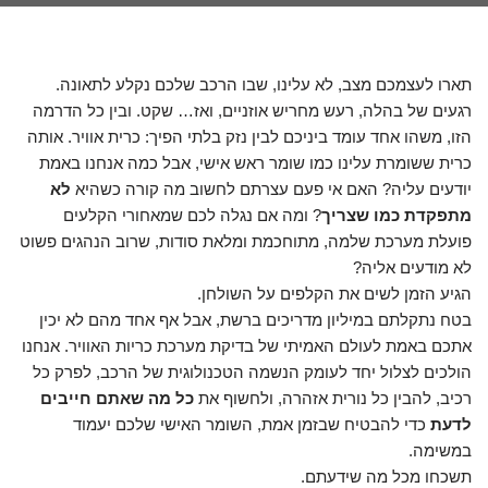
תארו לעצמכם מצב, לא עלינו, שבו הרכב שלכם נקלע לתאונה.
רגעים של בהלה, רעש מחריש אוזניים, ואז… שקט. ובין כל הדרמה
הזו, משהו אחד עומד ביניכם לבין נזק בלתי הפיך: כרית אוויר. אותה
כרית ששומרת עלינו כמו שומר ראש אישי, אבל כמה אנחנו באמת
יודעים עליה? האם אי פעם עצרתם לחשוב מה קורה כשהיא
לא
מתפקדת כמו שצריך
? ומה אם נגלה לכם שמאחורי הקלעים
פועלת מערכת שלמה, מתוחכמת ומלאת סודות, שרוב הנהגים פשוט
לא מודעים אליה?
הגיע הזמן לשים את הקלפים על השולחן.
בטח נתקלתם במיליון מדריכים ברשת, אבל אף אחד מהם לא יכין
אתכם באמת לעולם האמיתי של בדיקת מערכת כריות האוויר. אנחנו
הולכים לצלול יחד לעומק הנשמה הטכנולוגית של הרכב, לפרק כל
רכיב, להבין כל נורית אזהרה, ולחשוף את
כל מה שאתם חייבים
לדעת
כדי להבטיח שבזמן אמת, השומר האישי שלכם יעמוד
במשימה.
תשכחו מכל מה שידעתם.