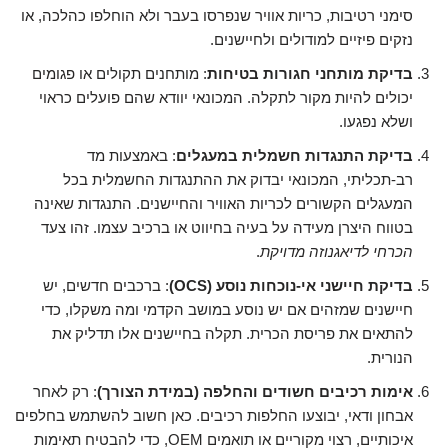
סימני רטיבות, כריות אוויר שנפרסו בעבר ולא הוחלפו כהלכה, או
נזקים פיזיים למודולים ולחיישנים.
בדיקת מותחני חגורות בטיחות
: מותחנים תקולים או פגומים
יכולים להיות מקור לתקלה. המכונאי יוודא שהם פועלים כראוי
ושלא נפגעו.
בדיקת התנגדות חשמלית במעגלים
: באמצעות מד
רב-תכליתי, המכונאי יבדוק את ההתנגדות החשמלית בכל
המעגלים הקשורים לכריות האוויר והחיישנים. התנגדות שאינה
בטווח היצרן מעידה על בעיה בחיווט או ברכיב עצמו. זהו צעד
הכרחי לדיאגנוזה מדויקת
.
בדיקת חיישני אי-נוכחות נוסע (OCS)
: ברכבים חדשים, יש
חיישנים שמזהים אם יש נוסע במושב הקדמי ומה משקלו, כדי
להתאים את פריסת הכרית. תקלה בחיישנים אלו תדליק את
הנורית.
אימות רכיבים חשודים והחלפה (במידת הצורך)
: רק לאחר
אבחון ודאי, יבוצעו החלפות רכיבים. כאן חשוב להשתמש בחלפים
איכותיים, רצוי מקוריים או תואמים OEM, כדי להבטיח תאימות