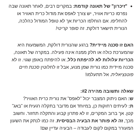
"זיכרון" של תאונה קודמת
: במקרים רבים, לאחר תאונה שבה
נפרסו כריות אוויר, יש צורך לאפס את מודול כרית האוויר או
להחליפו. אם הוחלפו הכריות אך לא טופל המודול כהלכה,
הנורית תישאר דולקת. זה
סופר קריטי!
האם זו סכנה מיידית?
ברגע שהנורית דולקת, המשמעות היא
שהמערכת כולה או חלק ממנה אינה פעילה. במקרה של תאונה,
הכריות עלולות לא להיפתח כלל
, או להיפתח באופן שגוי. זו לא
סכנה מיידית כמו נורית שמן מנוע, אבל זו לחלוטין
סכנת חיים
פוטנציאלית
. אל תתעלמו!
שאלה ותשובה מהירה #2:
ש:
האם ניתוק המצבר יכול "לאפס" את נורית כרית האוויר?
ת:
לעיתים רחוקות כן, במיוחד אם מדובר בתקלה רגעית או "באג"
קטן. אך ברוב המקרים, זו לא פתרון קבוע והתקלה תחזור. וחשוב
מכך,
זה לא פותר את הבעיה הבסיסית
. זה כמו לנתק את השעון
המעורר במקום לקום לעבודה – הבעיה עדיין שם!