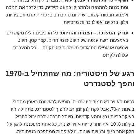
ומתוכננות להתנפח ולהתרוקן כמעט מיידית, כדי לרכך את המכה
ולמנוע חבטות קשות. יש היום סוגים רבים: כריות קדמיות, צידיות,
וילון, ברכיים ואפילו כריות מרכזיות.
עורקי המערכת – הצמות והחיווט
: כל הרכיבים הללו מקושרים
באמצעות רשת ענפה של חיווטים מיוחדים. קצר קטן, חיווט
שנפגם או אפילו התנגדות חשמלית לא תקינה – וכל המערכת
עלולה לקרוס.
רגע של היסטוריה: מה שהתחיל ב-1970
והפך לסטנדרט
כריות האוויר לא תמיד היו שם. הן הופיעו לראשונה באופן מסחרי
בשנות ה-70, אבל לקח להן זמן רב להפוך לסטנדרט. בתחילה היו
בעיקר כריות נהג ונוסע קדמיות. היום? הרכב שלכם יכול להכיל
בקלות 8, 10 ואף יותר כריות אוויר שונות, כל אחת מתוכננת להגן על
חלק אחר בגוף ובזוויות שונות. זו לא פחות ממהפכה בטיחותית.