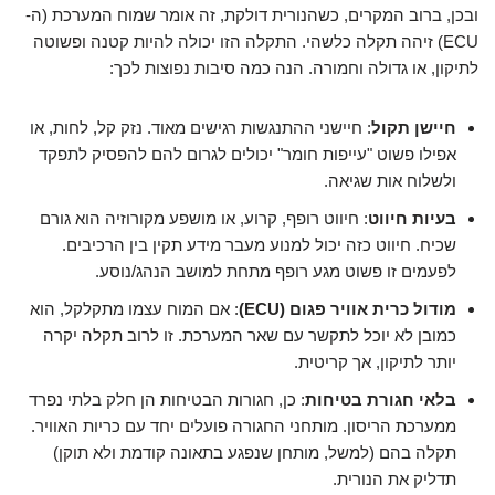
ובכן, ברוב המקרים, כשהנורית דולקת, זה אומר שמוח המערכת (ה-
ECU) זיהה תקלה כלשהי. התקלה הזו יכולה להיות קטנה ופשוטה
לתיקון, או גדולה וחמורה. הנה כמה סיבות נפוצות לכך:
חיישן תקול
: חיישני ההתנגשות רגישים מאוד. נזק קל, לחות, או
אפילו פשוט "עייפות חומר" יכולים לגרום להם להפסיק לתפקד
ולשלוח אות שגיאה.
בעיות חיווט
: חיווט רופף, קרוע, או מושפע מקורוזיה הוא גורם
שכיח. חיווט כזה יכול למנוע מעבר מידע תקין בין הרכיבים.
לפעמים זו פשוט מגע רופף מתחת למושב הנהג/נוסע.
מודול כרית אוויר פגום (ECU)
: אם המוח עצמו מתקלקל, הוא
כמובן לא יוכל לתקשר עם שאר המערכת. זו לרוב תקלה יקרה
יותר לתיקון, אך קריטית.
בלאי חגורת בטיחות
: כן, חגורות הבטיחות הן חלק בלתי נפרד
ממערכת הריסון. מותחני החגורה פועלים יחד עם כריות האוויר.
תקלה בהם (למשל, מותחן שנפגע בתאונה קודמת ולא תוקן)
תדליק את הנורית.