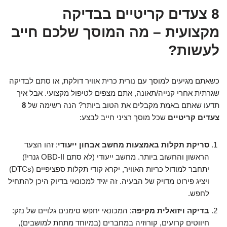
8 צעדים קריטיים בבדיקה
מקצועית – מה המוסך שלכם חייב
לעשות?
כשאתם מגיעים למוסך עם נורית כרית אוויר דולקת, או סתם לבדיקה
שגרתית אחרי קנייה/תאונה, אתם מצפים לטיפול מקצועי. אבל איך
תדעו שאתם באמת מקבלים את הטוב ביותר? הנה רשימה של
8
צעדים קריטיים
שכל מוסך רציני חייב לבצע:
סריקת תקלות באמצעות מחשב אבחון ייעודי
: זהו הצעד
הראשון והחשוב ביותר. מחשב ייעודי (לא סתם OBD-II גנרי!)
יתחבר למודול כריות האוויר, יקרא קודי תקלות ספציפיים (DTCs)
ויציג פירוט מדויק של הבעיה. זה יגיד למכונאי בדיוק היכן להתחיל
לחפש.
בדיקה ויזואלית מקיפה
: המכונאי יחפש סימנים גלויים של נזק:
חיווטים קרועים, קורוזיה במחברים (במיוחד מתחת למושבים),