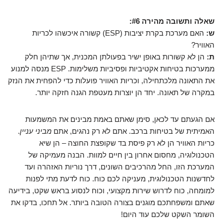
שאלה ותשובה מהירה #6:
ש:
האם מערכת בקרת יציבות (ESP) קשורה איכשהו לכריות
האוויר?
ת:
הן לא קשורות באופן ישיר בפעולתן המכנית, אך שתיהן חלק
ממערכות בטיחות אקטיביות ופסיביות משלימות. ESP מנסה למנוע
את התאונה מלכתחילה, וכריות האוויר פועלות כדי להפחית את הנזק
במקרה של תאונה. יחד הן יוצרות מעטפת הגנה חזקה יותר.
אם הגעתם עד לכאן, סימן שאתם באמת מבינים את המשמעות
האמיתית של בטיחות ברכב. אתם לא רק נהגים, אתם
מביני עניין
.
כריות האוויר הן לא רק פיסת בד שקופצת החוצה – הן שיא
הטכנולוגיה, מחסום אחרון בין חיים למוות. הבנה מעמיקה של
המערכת הזו, החל מהרכיבים השונים, דרך נוריות האזהרה ועד
לחדשנות הטכנולוגית, מעניקה לכם כוח. כוח לדעת מתי לפנות
למומחה, כוח לדרוש שירות מקצועי, וכוח לנסוע בראש שקט, בידיעה
שאתם ומשפחתכם מוגנים בצורה הטובה ביותר. אל תחכו, בדקו את
השומר השקט שלכם עוד היום!