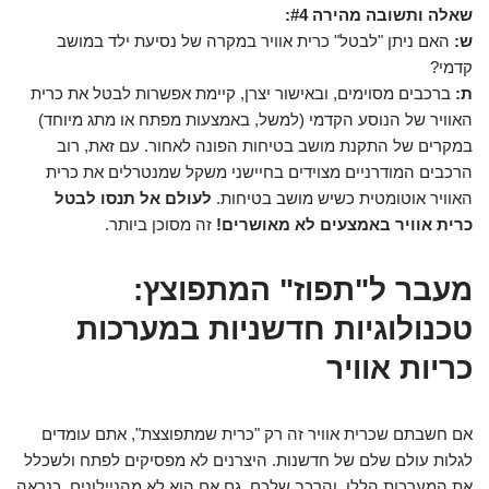
שאלה ותשובה מהירה #4:
ש:
האם ניתן "לבטל" כרית אוויר במקרה של נסיעת ילד במושב
קדמי?
ת:
ברכבים מסוימים, ובאישור יצרן, קיימת אפשרות לבטל את כרית
האוויר של הנוסע הקדמי (למשל, באמצעות מפתח או מתג מיוחד)
במקרים של התקנת מושב בטיחות הפונה לאחור. עם זאת, רוב
הרכבים המודרניים מצוידים בחיישני משקל שמנטרלים את כרית
האוויר אוטומטית כשיש מושב בטיחות.
לעולם אל תנסו לבטל
כרית אוויר באמצעים לא מאושרים!
זה מסוכן ביותר.
מעבר ל"תפוז" המתפוצץ:
טכנולוגיות חדשניות במערכות
כריות אוויר
אם חשבתם שכרית אוויר זה רק "כרית שמתפוצצת", אתם עומדים
לגלות עולם שלם של חדשנות. היצרנים לא מפסיקים לפתח ולשכלל
את המערכות הללו, והרכב שלכם, גם אם הוא לא מהניילונים, כנראה