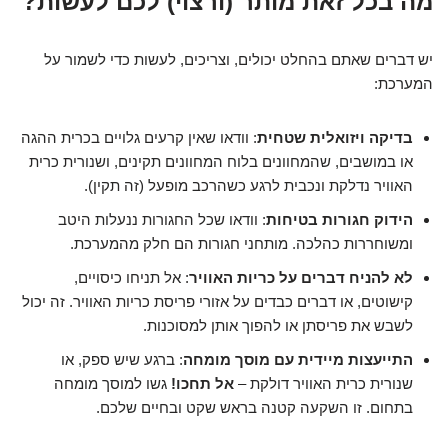
מה בכל זאת מותר (ורצוי) לכם לעשות?
יש דברים שאתם בהחלט יכולים, וצריכים, לעשות כדי לשמור על
המערכת:
בדיקה ויזואלית שטחית
: וודאו שאין קרעים גלויים בכרית ההגה
או במושבים, שהמחוונים בלוח המחוונים תקינים, ושנורית כרית
האוויר נדלקת ונכבית לרגע כשהרכב מופעל (זה תקין).
הידוק חגורות בטיחות
: וודאו שכל החגורות ננעלות היטב
ומשוחררות כהלכה. מותחני חגורות הם חלק מהמערכת.
לא להניח דברים על כריות האוויר
: אל תניחו כיסויים,
קישוטים, או דברים כבדים על אזורי פריסת כריות האוויר. זה יכול
לשבש את פריסתן או להפוך אותן למסוכנות.
התייעצות מיידית עם מוסך מומחה
: ברגע שיש ספק, או
שנורית כרית האוויר דולקת –
אל תחכו!
גשו למוסך מומחה
בתחום. זו השקעה קטנה בראש שקט ובחיים שלכם.