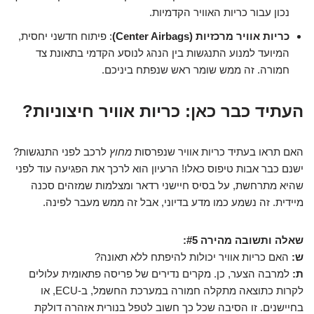
נכון עבור כריות האוויר הקדמיות.
כריות אוויר מרכזיות (Center Airbags)
: פיתוח חדשני יחסית,
המיועד למנוע התנגשות בין הנהג לנוסע הקדמי בתאונת צד
חמורה. זה ממש שומר ראש שנפתח ביניכם.
העתיד כבר כאן: כריות אוויר חיצוניות?
האם תראו בעתיד כריות אוויר שנפרסות
מחוץ
לרכב לפני התנגשות?
ישנם כבר אבות טיפוס כאלו! הרעיון הוא לרכך את הפגיעה עוד לפני
שהיא מתרחשת, על בסיס חיישני רדאר ומצלמות שמזהים סכנה
מיידית. זה נשמע כמו מדע בדיוני, אבל זה ממש מעבר לפינה.
שאלה ותשובה מהירה #5:
ש:
האם כריות אוויר יכולות להיפתח ללא תאונה?
ת:
למרבה הצער, כן. מקרים נדירים של פריסה פתאומית עלולים
לקרות כתוצאה מתקלה חמורה במערכת החשמל, ב-ECU, או
בחיישנים. זו הסיבה שכל כך חשוב לטפל בנורית אזהרה דולקת