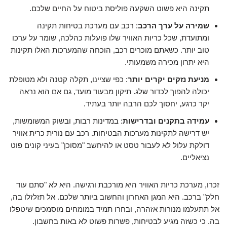
תקינה היא פשוט השקעה פוליסת ביטוח על החיים שלכם.
שמירה על ערך הרכב
: רכב עם מערכת בטיחות תקינה
ומתועדת, שכל כריות האוויר שלו פועלות כהלכה, שומר על ערכו
טוב יותר. כשאתם מוכרים רכב, הוכחה שהמערכות האלו תקינות
היא יתרון מכירה משמעותי.
מניעת נזקים יקרים יותר
: כפי שציינו, תקלה קטנה ולא מטופלת
יכולה להפוך לכדור שלג. תיקון מבעוד מועד, גם אם הוא נראה
יקר כרגע, יחסוך לכם הרבה יותר בעתיד.
עמידה בתקנים ובדרישות
: במדינות רבות, ובשוק המשומשות,
יש דרישה לתקינות מערכות הבטיחות. רכב עם נורית כרית אוויר
דולקת עלול לא לעבור טסט או להיחשב "מסוכן" בעיני קונים פוט
נציאליים.
זכרו, מערכת כריות האוויר היא מורכבת ורגישה. היא לא "סתם עוד
חלק" ברכב. היא המגן האחרון והחשוב ביותר שלכם. אל תזלזלו בה,
אל תתעלמו מנורות אזהרה, ובחרו תמיד במומחים מוסמכים שיטפלו
בה. כי כשזה מגיע לבטיחות, פשרות פשוט לא באות בחשבון.