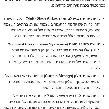
כבר מצויד בכמה פיתוחים מדהימים:
כריות אוויר רב-שלביות (Multi-Stage Airbags)
: לא כל תאונה
זהה. כריות אלו יודעות להתנפח בעוצמות שונות, בהתאם לעוצמת
הפגיעה, מהירות הרכב, ואפילו משקלו של הנוסע. זה מפחית
פציעות מיותרות בגלל פריסה אגרסיבית מדי בתאונה קלה.
חיישני סיווג נוסעים (Occupant Classification Systems –
OCS)
: אלו המערכות שדיברנו עליהן. הן מזהות אם יש נוסע
במושב, מה משקלו, ואפילו האם הוא יושב כהלכה. המטרה?
אופטימיזציה של פריסת הכרית והפחתת סיכוני פציעה, במיוחד
לילדים.
כריות אוויר וילון (Curtain Airbags) וכריות צד
: אלו מגנות על
הראש והפלג גוף העליון בתאונות צד או התהפכות. הן נפרסות
לאורך החלונות ומספקות הגנה קריטית.
כריות אוויר לברכיים
: נשמע מוזר? זה ממש לא. כריות אלו,
הממוקמות מתחת להגה או בתא הכפפות, מגינות על הברכיים
ומסייעות למנוע פציעות אגן ורגליים. הן גם עוזרות למקם את הגוף