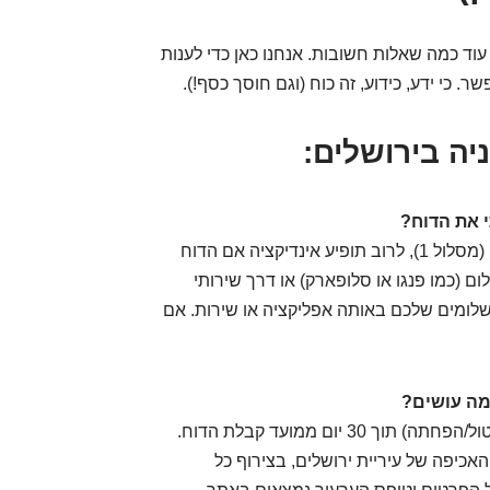
ד כמה שאלות חשובות. אנחנו כאן כדי לענות
 כי ידע, כידוע, זה כוח (וגם חוסך כסף!).
יה בירושלים:
במערכת האיתור המקוונת של העירייה (מסלול 1), לרוב תופיע אינדיקציה אם הדוח
 (כמו פנגו או סלופארק) או דרך שירותי
שלומים שלכם באותה אפליקציה או שירות. אם
יש לכם זכות להגיש ערעור (בקשה לביטול/הפחתה) תוך 30 יום ממועד קבלת הדוח.
כיפה של עיריית ירושלים, בצירוף כל