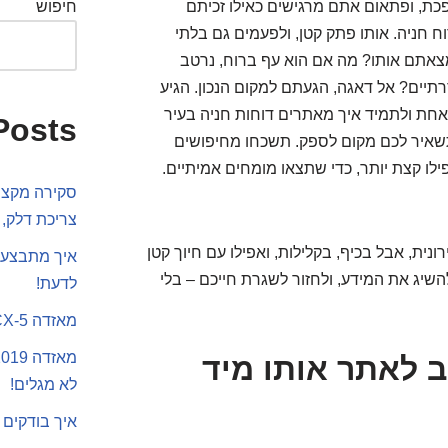
פכת, ופתאום אתם מרגישים כאילו זכיתם
חיפוש
וח חניה. אותו פתק קטן, ולפעמים גם בלתי
מצאתם אותו? מה אם הוא עף ברוח, נרטב
דרתיים? אל דאגה, הגעתם למקום הנכון. הגיע
אחת ולתמיד איך מאתרים דוחות חניה בעיר
Posts
תשאיר לכם מקום לספק. תשכחו מחיפושים
ילו קצת יותר, כדי שתצאו מומחים אמיתיים.
סקירה מקצוע
צריכת דלק, 
נית, אבל בכיף, בקלילות, ואפילו עם חיוך קטן
איך מתבצע 
שיג את המידע, ולחזור לשגרת חייכם – בלי
לדעת!
מאזדה CX-5 או סקודה קארוק
 לאתר אותו מיד
לא מגלים!
איך בודקים 