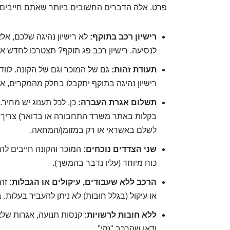
פרט. אלה הדברים החשובים ביותר שאתם חייבים 
רישיון רכב בתוקף:
לא רישיון נהיגה שלכם, אל
לנסיעה. רישיון רכב פג תוקף? תצטרכו לחדש א
תעודת זהות:
גם של המוכר וגם של הקונה. לוודא
רישיון נהיגה בתוקף יתקבלו בחלק מהמקרים, אב
תשלום אגרת העברה:
כן, לכל תענוג יש מחיר
בקלות באתר משרד התחבורה או בדואר) צריך
לשלם באשראי או רק במזומן/המחאה.
שני הצדדים נוכחים:
המוכר והקונה חייבים להג
כוח מיוחד (עליו נדבר בהמשך).
הרכב ללא שעבודים, עיקולים או הגבלות:
זה 
או עיקול (בגלל חובות) לא ניתן להעביר בעלות
ללא חובות לרשויות:
קנסות תנועה, אגרות שלא 
ודאו שהרכב "נקי".