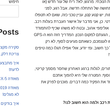
 הנוכחי. מרגש, לא? ריח של עור חדש (או
חיפוש
, תחושה של התחלה חדשה. אבל רגע, לפני
יש קטע קטן, עניין טכני כזה, שאם לא תטפלו
רטי. כן, אני מדבר על אישור העברת בעלות רכב.
ט אולימפי אהוב, ובטח לא משהו שכיף להתמודד
Posts
איתו כשאתם רוצים רק דבר אחד: לנסוע. אל דאגה, הגעתם למקום הנכון. המדריך הזה הוא ה-GPS
 לעצמכם, כשאתם מגיעים לסוף, לא רק
סקירה מקצוע
ך חשוב. ומי יודע, אולי אפילו תגלו כמה טיפים
צריכת דלק, 
איך מתבצע 
ורים, לגלות ברגע האחרון שחסר מסמך קריטי,
לדעת!
הסוף. המטרה שלי היא להפוך אתכם
מאזדה CX-5 או סקודה קארוק
 את הפקיד כמה דברים. מוכנים לפרק את
לא מגלים!
 רכב ולמה הוא חשוב לנו?
איך בודקים 