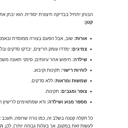
הבוחן יתחיל בבדיקה חיצונית יסודית. הוא יבחן את
קטן:
אורות:
שוב, אבל הפעם בצורה ממוסדת ובאמצע
צמיגים:
ימדדו עומק חריצים, יבדקו סדקים ובלא
שילדה:
חיפוש אחר עיוותים, סימני תאונה משמעו
לוחיות רישוי:
תקינות וקיבוע.
שמשות ומראות:
ללא סדקים.
צופר ומגבים:
תקינות.
מספר מנוע ושילדה:
ודא שמתאימים לרישיון ה
כל תקלה קטנה בשלב זה, כמו נורה שרופה, תעכב א
לעשות זאת במקום, אך בעלות גבוהה יותר). לכן,
הב