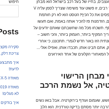
צבים, בחייו של בעל רכב בישראל הוא מבחן
חיפוש
הרישוי השנתי – הלא הוא ה"טסט" המיתולוגי. עבור רבים, זו פשוט עוד משימה שצריך לסמן עליה V
ספסים את כל הכיף! הטסט הוא לא רק חותמת
ם, הזדמנות פז להכיר אותה באמת, ואם תעשו
וכסף. תשכחו מכל מה שחשבתם שאתם יודעים על
Posts
יך המקיף ביותר, העמוק ביותר, והכי חשוב –
ית הזו באור חדש לגמרי. תתכוננו, כי אחרי
סקירה מקצוע
אתם תבינו אותו, תכבדו אותו, ואפילו אולי…
צריכת דלק, 
 אל המאחורי הקלעים של אחד האירועים
איך מתבצע 
לדעת!
מבחן הרישוי
מאזדה CX-5 או סקודה קארוק
יה, אל נשמת הרכב
לא מגלים!
, שעמום ועודף בירוקרטיה. אבל בואו נשים
איך בודקים 
הרבה יותר מסתם בדיקה טורדנית. הוא הלב