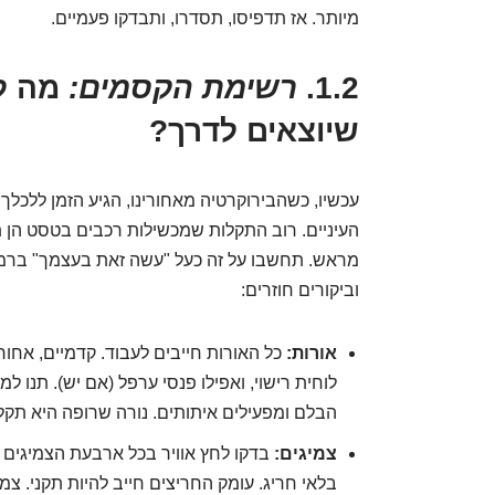
מיותר. אז תדפיסו, תסדרו, ותבדקו פעמיים.
1.2.
רשימת הקסמים:
מה לב
שיוצאים לדרך?
עכשיו, כשהבירוקרטיה מאחורינו, הגיע הזמן ללכלך
העיניים. רוב התקלות שמכשילות רכבים בטסט הן ת
מראש. תחשבו על זה כעל "עשה זאת בעצמך" ברמה
וביקורים חוזרים:
אורות:
כל האורות חייבים לעבוד. קדמיים, אחורי
לוחית רישוי, ואפילו פנסי ערפל (אם יש). תנו 
הבלם ומפעילים איתותים. נורה שרופה היא תקלה
צמיגים:
בדקו לחץ אוויר בכל ארבעת הצמיגים (כו
בלאי חריג. עומק החריצים חייב להיות תקני. צמ