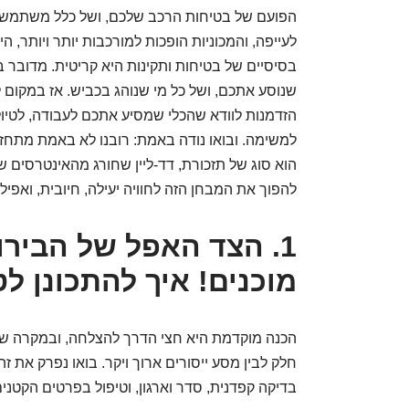
הפועם של בטיחות הרכב שלכם, ושל כלל משתמשי 
לעייפה, והמכוניות הופכות למורכבות יותר ויותר, 
בסיסיים של בטיחות ותקינות היא קריטית. מדובר ב
שנוסע אתכם, ושל כל מי שנוהג בכביש. אז במקום ל
הזדמנות לוודא שהכלי שמסיע אתכם לעבודה, לטיול
למשימה. ובואו נודה באמת: רובנו לא באמת מתחזק
הוא סוג של תזכורת, דד-ליין שחורג מהאינטרסים של
להפוך את המבחן הזה לחוויה יעילה, חיובית, ואפילו
1. הצד האפל של הביר
מוכנים! איך להתכונן ל
הכנה מוקדמת היא חצי הדרך להצלחה, ובמקרה של 
חלק לבין מסע ייסורים ארוך ויקר. בואו נפרק את 
בדיקה קפדנית, סדר וארגון, וטיפול בפרטים הקטני