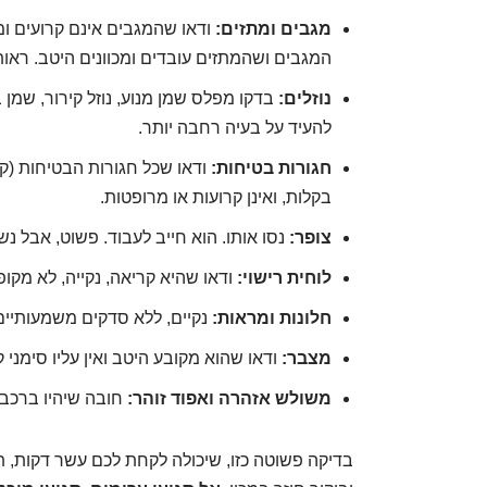
מגבים ומתזים:
ודאו שהמגבים אינם קרועים ומנ
המגבים ושהמתזים עובדים ומכוונים היטב. ראות
נוזלים:
בדקו מפלס שמן מנוע, נוזל קירור, שמן ב
להעיד על בעיה רחבה יותר.
חגורות בטיחות:
ודאו שכל חגורות הבטיחות (קד
בקלות, ואינן קרועות או מרופטות.
צופר:
נסו אותו. הוא חייב לעבוד. פשוט, אבל נש
לוחית רישוי:
ודאו שהיא קריאה, נקייה, לא מקו
חלונות ומראות:
נקיים, ללא סדקים משמעותיים
מצבר:
ודאו שהוא מקובע היטב ואין עליו סימני קו
משולש אזהרה ואפוד זוהר:
חובה שיהיו ברכב,
בדיקה פשוטה כזו, שיכולה לקחת לכם עשר דקות, 